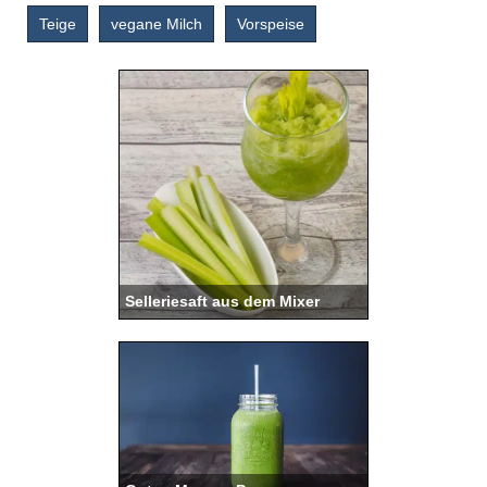
Teige
vegane Milch
Vorspeise
Selleriesaft aus dem Mixer