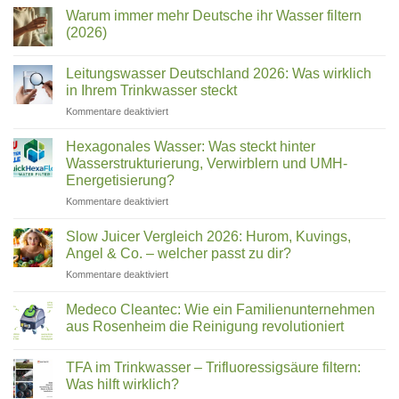
Kommentare
Welcher
Warum immer mehr Deutsche ihr Wasser filtern
zu
Wasserfilter
Name
(2026)
Test
ist
2026:
Keine
welches
Die
Kommentare
Leitungswasser Deutschland 2026: Was wirklich
besten
zu
Gerät?
Trinkwasserfilter
Warum
in Ihrem Trinkwasser steckt
für
immer
Zuhause
mehr
für
Kommentare deaktiviert
im
Deutsche
Leitungswasser
Vergleich
ihr
Deutschland
Wasser
Hexagonales Wasser: Was steckt hinter
filtern
2026:
Wasserstrukturierung, Verwirblern und UMH-
(2026)
Was
Energetisierung?
wirklich
für
Kommentare deaktiviert
in
Hexagonales
Ihrem
Wasser:
Trinkwasser
Slow Juicer Vergleich 2026: Hurom, Kuvings,
Was
steckt
Angel & Co. – welcher passt zu dir?
steckt
für
Kommentare deaktiviert
hinter
Slow
Wasserstrukturierung,
Juicer
Verwirblern
Medeco Cleantec: Wie ein Familienunternehmen
Vergleich
und
aus Rosenheim die Reinigung revolutioniert
2026:
UMH-
Keine
Hurom,
Energetisierung?
Kommentare
Kuvings,
TFA im Trinkwasser – Trifluoressigsäure filtern:
zu
Medeco
Angel
Was hilft wirklich?
Cleantec:
&