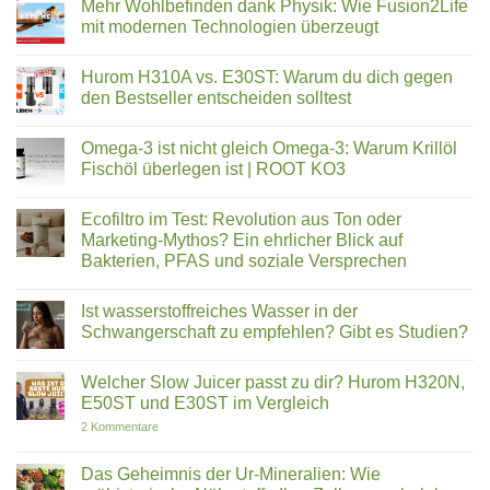
Mehr Wohlbefinden dank Physik: Wie Fusion2Life
2025:
zu
Eine
Löwenzahn
mit modernen Technologien überzeugt
Auszeichnung,
–
die
Das
Keine
uns
unterschätzte
Kommentare
Hurom H310A vs. E30ST: Warum du dich gegen
stolz
Superfood
zu
macht
aus
Mehr
den Bestseller entscheiden solltest
dem
Wohlbefinden
eigenen
dank
Keine
Garten
Physik:
Kommentare
Omega-3 ist nicht gleich Omega-3: Warum Krillöl
Wie
zu
Fusion2Life
Hurom
Fischöl überlegen ist | ROOT KO3
mit
H310A
modernen
vs.
Keine
Technologien
E30ST:
Kommentare
Ecofiltro im Test: Revolution aus Ton oder
überzeugt
Warum
zu
du
Omega-
Marketing-Mythos? Ein ehrlicher Blick auf
dich
3
Bakterien, PFAS und soziale Versprechen
gegen
ist
den
nicht
Keine
Bestseller
gleich
Kommentare
entscheiden
Omega-
Ist wasserstoffreiches Wasser in der
zu
solltest
3:
Ecofiltro
Schwangerschaft zu empfehlen? Gibt es Studien?
Warum
im
Krillöl
Test:
Keine
Fischöl
Revolution
Kommentare
überlegen
Welcher Slow Juicer passt zu dir? Hurom H320N,
aus
zu
ist
Ton
Ist
E50ST und E30ST im Vergleich
|
oder
wasserstoffreiches
ROOT
Marketing-
Wasser
zu
2 Kommentare
KO3
Mythos?
in
Welcher
Ein
der
Slow
ehrlicher
Schwangerschaft
Juicer
Das Geheimnis der Ur-Mineralien: Wie
Blick
zu
passt