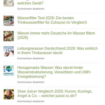
welches Gerät?
für
Kommentare deaktiviert
Chungho
NAIS,
Wasserfilter Test 2026: Die besten
BLUE
Trinkwasserfilter für Zuhause im Vergleich
&
Keine
Sanita:
Kommentare
Welcher
Warum immer mehr Deutsche ihr Wasser filtern
zu
Wasserfilter
Name
(2026)
Test
ist
2026:
Keine
welches
Die
Kommentare
Leitungswasser Deutschland 2026: Was wirklich
besten
zu
Gerät?
Trinkwasserfilter
Warum
in Ihrem Trinkwasser steckt
für
immer
Zuhause
mehr
für
Kommentare deaktiviert
im
Deutsche
Leitungswasser
Vergleich
ihr
Deutschland
Wasser
Hexagonales Wasser: Was steckt hinter
filtern
2026:
Wasserstrukturierung, Verwirblern und UMH-
(2026)
Was
Energetisierung?
wirklich
für
Kommentare deaktiviert
in
Hexagonales
Ihrem
Wasser:
Trinkwasser
Slow Juicer Vergleich 2026: Hurom, Kuvings,
Was
steckt
Angel & Co. – welcher passt zu dir?
steckt
für
Kommentare deaktiviert
hinter