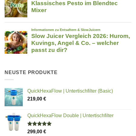
NEUSTE PRODUKTE
QuickHexaFlow | Untertischfilter (Basic)
219,00
€
QuickHexaFlow Double | Untertischfilter
Bewertet
299,00
€
mit
5.00