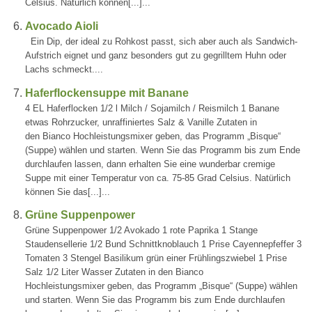
Celsius. Natürlich können[...]...
Avocado Aioli
Ein Dip, der ideal zu Rohkost passt, sich aber auch als Sandwich-
Aufstrich eignet und ganz besonders gut zu gegrilltem Huhn oder
Lachs schmeckt....
Haferflockensuppe mit Banane
4 EL Haferflocken 1/2 l Milch / Sojamilch / Reismilch 1 Banane
etwas Rohrzucker, unraffiniertes Salz & Vanille Zutaten in
den Bianco Hochleistungsmixer geben, das Programm „Bisque“
(Suppe) wählen und starten. Wenn Sie das Programm bis zum Ende
durchlaufen lassen, dann erhalten Sie eine wunderbar cremige
Suppe mit einer Temperatur von ca. 75-85 Grad Celsius. Natürlich
können Sie das[...]...
Grüne Suppenpower
Grüne Suppenpower 1/2 Avokado 1 rote Paprika 1 Stange
Staudensellerie 1/2 Bund Schnittknoblauch 1 Prise Cayennepfeffer 3
Tomaten 3 Stengel Basilikum grün einer Frühlingszwiebel 1 Prise
Salz 1/2 Liter Wasser Zutaten in den Bianco
Hochleistungsmixer geben, das Programm „Bisque“ (Suppe) wählen
und starten. Wenn Sie das Programm bis zum Ende durchlaufen