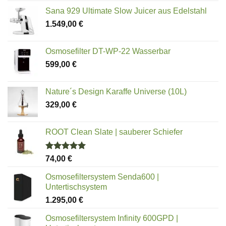
von 5
Sana 929 Ultimate Slow Juicer aus Edelstahl
1.549,00
€
Osmosefilter DT-WP-22 Wasserbar
599,00
€
Nature´s Design Karaffe Universe (10L)
329,00
€
ROOT Clean Slate | sauberer Schiefer
Bewertet
74,00
€
mit
5.00
von 5
Osmosefiltersystem Senda600 |
Untertischsystem
1.295,00
€
Osmosefiltersystem Infinity 600GPD |