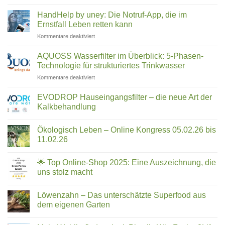
Wie
Keine
Co.
ein
Kommentare
HandHelp by uney: Die Notruf-App, die im
Familienunternehmen
zu
–
aus
TFA
Ernstfall Leben retten kann
welcher
Rosenheim
im
passt
die
Trinkwasser
für
Kommentare deaktiviert
zu
Reinigung
–
HandHelp
revolutioniert
Trifluoressigsäure
dir?
by
filtern:
AQUOSS Wasserfilter im Überblick: 5-Phasen-
Was
uney:
Technologie für strukturiertes Trinkwasser
hilft
Die
wirklich?
für
Kommentare deaktiviert
Notruf-
AQUOSS
App,
Wasserfilter
die
EVODROP Hauseingangsfilter – die neue Art der
im
im
Kalkbehandlung
Überblick:
Ernstfall
Keine
5-
Leben
Kommentare
Phasen-
Ökologisch Leben – Online Kongress 05.02.26 bis
zu
retten
EVODROP
Technologie
11.02.26
kann
Hauseingangsfilter
für
–
Keine
strukturiertes
die
Kommentare
🌟 Top Online-Shop 2025: Eine Auszeichnung, die
neue
zu
Trinkwasser
Art
Ökologisch
uns stolz macht
der
Leben
Kalkbehandlung
–
Keine
Online
Kommentare
Löwenzahn – Das unterschätzte Superfood aus
Kongress
zu
05.02.26
🌟
dem eigenen Garten
bis
Top
11.02.26
Online-
Keine
Shop
Kommentare