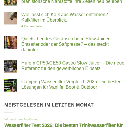
prähistorische Nährstoffe Ihre Zellen neu beleben
auf
empfehlen?
zu
Bakterien,
Gibt
dir?
Keine
PFAS
es
Hurom
Kommentare
und
Studien?
H320N,
Wie lässt sich Kalk aus Wasser entfernen?
zu
soziale
E50ST
Das
Kalkfilter im Überblick.
Versprechen
und
Geheimnis
E30ST
der
zu
4 Kommentare
im
Ur-
Wie
Vergleich
Mineralien:
lässt
Wie
sich
Quietschendes Geräusch beim Slow Juicer,
prähistorische
Kalk
Entsafter oder der Saftpresse? – das steckt
Nährstoffe
aus
Ihre
Wasser
dahinter
Zellen
entfernen?
neu
Keine
Kalkfilter
beleben
Kommentare
im
Hurom CP50/CE50 Gastro Slow Juicer – Die neue
zu
Überblick.
Quietschendes
Referenz für den gewerblichen Einsatz
Geräusch
beim
Keine
Slow
Kommentare
Camping Wasserfilter Vergleich 2025: Die besten
Juicer,
zu
Entsafter
Hurom
Lösungen für Vanlife, Boot & Outdoor
oder
CP50/CE50
der
Gastro
Keine
Saftpresse?
Slow
Kommentare
–
Juicer
zu
das
–
Camping
MEISTGELESEN IM LETZTEN MONAT
steckt
Die
Wasserfilter
dahinter
neue
Vergleich
Referenz
2025:
für
Die
den
besten
gewerblichen
Lösungen