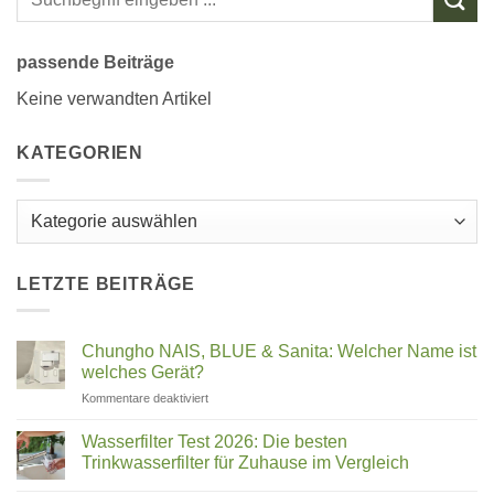
passende Beiträge
Keine verwandten Artikel
KATEGORIEN
Kategorien
LETZTE BEITRÄGE
Chungho NAIS, BLUE & Sanita: Welcher Name ist
welches Gerät?
für
Kommentare deaktiviert
Chungho
NAIS,
Wasserfilter Test 2026: Die besten
BLUE
Trinkwasserfilter für Zuhause im Vergleich
&
Keine
Sanita: