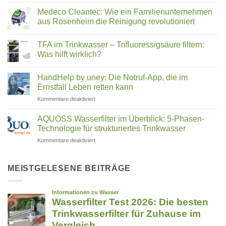
Slow
Wasserstrukturierung,
Juicer
Verwirblern
Medeco Cleantec: Wie ein Familienunternehmen
Vergleich
und
aus Rosenheim die Reinigung revolutioniert
2026:
UMH-
Keine
Hurom,
Energetisierung?
Kommentare
Kuvings,
TFA im Trinkwasser – Trifluoressigsäure filtern:
zu
Medeco
Angel
Was hilft wirklich?
Cleantec:
&
Wie
Keine
Co.
ein
Kommentare
HandHelp by uney: Die Notruf-App, die im
Familienunternehmen
zu
–
aus
TFA
Ernstfall Leben retten kann
welcher
Rosenheim
im
passt
die
Trinkwasser
für
Kommentare deaktiviert
zu
Reinigung
–
HandHelp
revolutioniert
Trifluoressigsäure
dir?
by
filtern:
AQUOSS Wasserfilter im Überblick: 5-Phasen-
Was
uney:
Technologie für strukturiertes Trinkwasser
hilft
Die
wirklich?
für
Kommentare deaktiviert
Notruf-
AQUOSS
App,
Wasserfilter
die
im
MEISTGELESENE BEITRÄGE
im
Überblick:
Ernstfall
5-
Leben
Phasen-
retten
Technologie
kann
für
strukturiertes
Trinkwasser