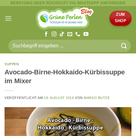
BERATUNG ODER RÜCKRUF? VIA WHATSAPP ANFORDERN
Zum
Inhalt
ZUM
springen
SHOP
Suche
nach:
SUPPEN
Avocado-Birne-Hokkaido-Kürbissuppe
im Mixer
VERÖFFENTLICHT AM
18. AUGUST 2016
VON
MARKO BUTZE