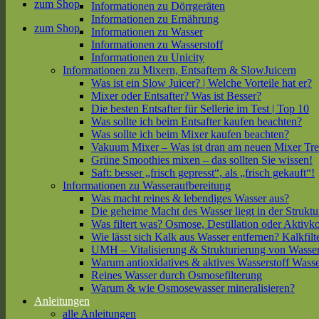
zum Shop
Informationen zu Dörrgeräten
Informationen zu Ernährung
zum Shop
Informationen zu Wasser
Informationen zu Wasserstoff
Informationen zu Unicity
Informationen zu Mixern, Entsaftern & SlowJuicern
Was ist ein Slow Juicer? | Welche Vorteile hat er?
Mixer oder Entsafter? Was ist Besser?
Die besten Entsafter für Sellerie im Test | Top 10
Was sollte ich beim Entsafter kaufen beachten?
Was sollte ich beim Mixer kaufen beachten?
Vakuum Mixer – Was ist dran am neuen Mixer Tr
Grüne Smoothies mixen – das sollten Sie wissen!
Saft: besser „frisch gepresst“, als „frisch gekauft“!
Informationen zu Wasseraufbereitung
Was macht reines & lebendiges Wasser aus?
Die geheime Macht des Wasser liegt in der Struktu
Was filtert was? Osmose, Destillation oder Aktivk
Wie lässt sich Kalk aus Wasser entfernen? Kalkfilt
UMH – Vitalisierung & Strukturierung von Wasse
Warum antioxidatives & aktives Wasserstoff Wasse
Reines Wasser durch Osmosefilterung
Warum & wie Osmosewasser mineralisieren?
Anleitungen
alle Anleitungen