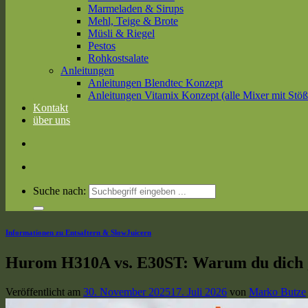
Marmeladen & Sirups
Mehl, Teige & Brote
Müsli & Riegel
Pestos
Rohkostsalate
Anleitungen
Anleitungen Blendtec Konzept
Anleitungen Vitamix Konzept (alle Mixer mit Stöß
Kontakt
über uns
Suche nach:
Informationen zu Entsaftern & SlowJuicern
Hurom H310A vs. E30ST: Warum du dich geg
Veröffentlicht am
30. November 2025
17. Juli 2026
von
Marko Butze