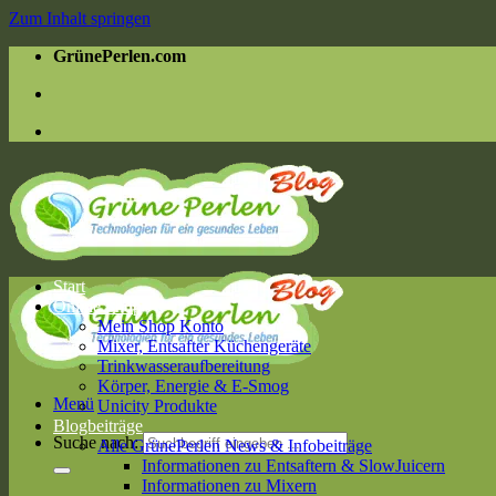
Zum Inhalt springen
GrünePerlen.com
Start
Online Shop
Mein Shop Konto
Mixer, Entsafter Küchengeräte
Trinkwasseraufbereitung
Körper, Energie & E-Smog
Menü
Unicity Produkte
Blogbeiträge
Suche nach:
Alle GrünePerlen News & Infobeiträge
Informationen zu Entsaftern & SlowJuicern
Informationen zu Mixern