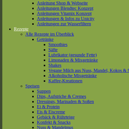
Anleitung Shop & Webseite
Anleitungen Blendtec Konzept
Anleitungen Vitamix Konzept
Anleitungen & Infos zu Unicity
Anleitungen zur Wasserfiltern
Rezepte
Alle Rezepte im Überblick
Getränke
Smoothies
Säfte
Lubrikator (gesunde Fette)
Limonaden & Mixgetränke
Shakes
Vegane Milch aus Nuss, Mandel, Kokos & 
Alkoholische Mixgetränke
Kaffee-Kreationen
Speisen
Suppen
Dips, Aufstriche & Cremes
Dressings, Marinaden & Soßen
Ei & Protein
Eis & Eiscreme
Gebäck & Rührteige
Konfekt & Snacks
Nuss & Mandelmus