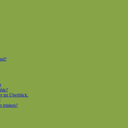
end?
r
ohle?
er im Überblick.
r
r trinken?