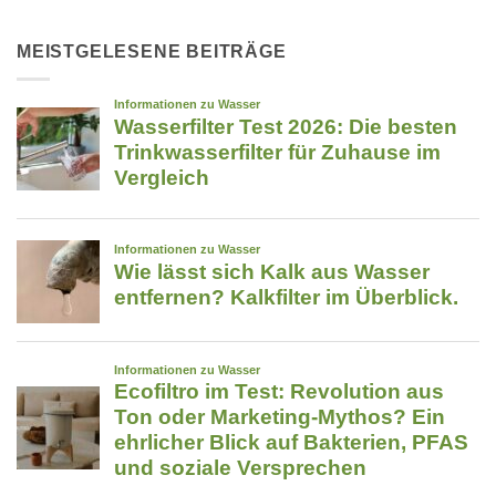
AQUOSS
App,
Wasserfilter
die
im
MEISTGELESENE BEITRÄGE
im
Überblick:
Ernstfall
5-
Leben
Phasen-
retten
Technologie
kann
für
strukturiertes
Trinkwasser