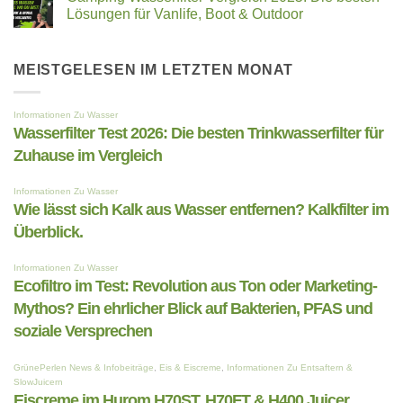
Entsafter
Hurom
Lösungen für Vanlife, Boot & Outdoor
oder
CP50/CE50
der
Gastro
Keine
Saftpresse?
Slow
Kommentare
–
Juicer
zu
das
–
Camping
MEISTGELESEN IM LETZTEN MONAT
steckt
Die
Wasserfilter
dahinter
neue
Vergleich
Referenz
2025:
für
Die
den
besten
gewerblichen
Lösungen
Einsatz
für
Vanlife,
Boot
&
Outdoor