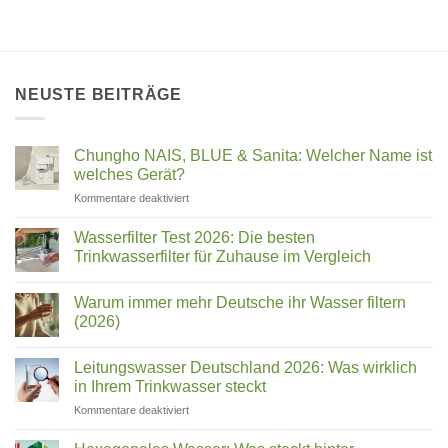
NEUSTE BEITRÄGE
Chungho NAIS, BLUE & Sanita: Welcher Name ist
welches Gerät?
für
Kommentare deaktiviert
Chungho
NAIS,
Wasserfilter Test 2026: Die besten
BLUE
Trinkwasserfilter für Zuhause im Vergleich
&
Keine
Sanita:
Kommentare
Welcher
Warum immer mehr Deutsche ihr Wasser filtern
zu
Wasserfilter
Name
(2026)
Test
ist
2026:
Keine
welches
Die
Kommentare
Leitungswasser Deutschland 2026: Was wirklich
besten
zu
Gerät?
Trinkwasserfilter
Warum
in Ihrem Trinkwasser steckt
für
immer
Zuhause
mehr
für
Kommentare deaktiviert
im
Deutsche
Leitungswasser
Vergleich
ihr
Deutschland
Wasser