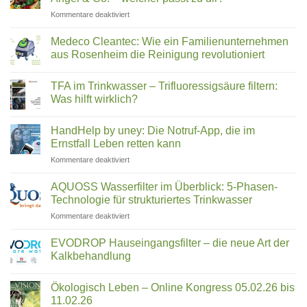
steckt
für
Kommentare deaktiviert
hinter
Slow
Wasserstrukturierung,
Juicer
Verwirblern
Medeco Cleantec: Wie ein Familienunternehmen
Vergleich
und
aus Rosenheim die Reinigung revolutioniert
2026:
UMH-
Keine
Hurom,
Energetisierung?
Kommentare
Kuvings,
TFA im Trinkwasser – Trifluoressigsäure filtern:
zu
Medeco
Angel
Was hilft wirklich?
Cleantec:
&
Wie
Keine
Co.
ein
Kommentare
HandHelp by uney: Die Notruf-App, die im
Familienunternehmen
zu
–
aus
TFA
Ernstfall Leben retten kann
welcher
Rosenheim
im
passt
die
Trinkwasser
für
Kommentare deaktiviert
zu
Reinigung
–
HandHelp
revolutioniert
Trifluoressigsäure
dir?
by
filtern:
AQUOSS Wasserfilter im Überblick: 5-Phasen-
Was
uney:
Technologie für strukturiertes Trinkwasser
hilft
Die
wirklich?
für
Kommentare deaktiviert
Notruf-
AQUOSS
App,
Wasserfilter
die
EVODROP Hauseingangsfilter – die neue Art der
im
im
Kalkbehandlung
Überblick:
Ernstfall
Keine
5-
Leben
Kommentare
Phasen-
Ökologisch Leben – Online Kongress 05.02.26 bis
zu
retten
EVODROP
Technologie
11.02.26
kann
Hauseingangsfilter