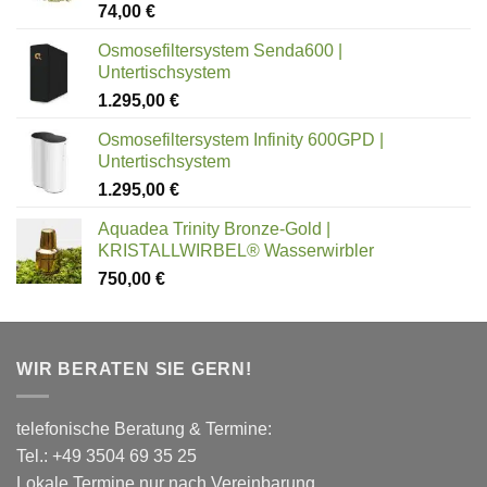
Bewertet
74,00
€
mit
5.00
von 5
Osmosefiltersystem Senda600 |
Untertischsystem
1.295,00
€
Osmosefiltersystem Infinity 600GPD |
Untertischsystem
1.295,00
€
Aquadea Trinity Bronze-Gold |
KRISTALLWIRBEL® Wasserwirbler
750,00
€
WIR BERATEN SIE GERN!
telefonische Beratung & Termine:
Tel.: +49 3504 69 35 25
Lokale Termine nur nach Vereinbarung.