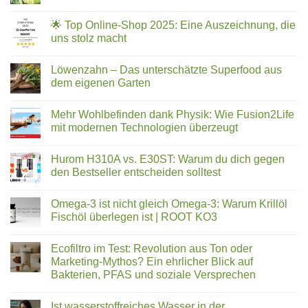
für
–
Keine
strukturiertes
die
Kommentare
🌟 Top Online-Shop 2025: Eine Auszeichnung, die
neue
zu
Trinkwasser
Art
Ökologisch
uns stolz macht
der
Leben
Kalkbehandlung
–
Keine
Online
Kommentare
Löwenzahn – Das unterschätzte Superfood aus
Kongress
zu
05.02.26
🌟
dem eigenen Garten
bis
Top
11.02.26
Online-
Keine
Shop
Kommentare
Mehr Wohlbefinden dank Physik: Wie Fusion2Life
2025:
zu
Eine
Löwenzahn
mit modernen Technologien überzeugt
Auszeichnung,
–
die
Das
Keine
uns
unterschätzte
Kommentare
Hurom H310A vs. E30ST: Warum du dich gegen
stolz
Superfood
zu
macht
aus
Mehr
den Bestseller entscheiden solltest
dem
Wohlbefinden
eigenen
dank
Keine
Garten
Physik:
Kommentare
Omega-3 ist nicht gleich Omega-3: Warum Krillöl
Wie
zu
Fusion2Life
Hurom
Fischöl überlegen ist | ROOT KO3
mit
H310A
modernen
vs.
Keine
Technologien
E30ST:
Kommentare
Ecofiltro im Test: Revolution aus Ton oder
überzeugt
Warum
zu
du
Omega-
Marketing-Mythos? Ein ehrlicher Blick auf
dich
3
Bakterien, PFAS und soziale Versprechen
gegen
ist
den
nicht
Keine
Bestseller
gleich
Kommentare
entscheiden
Omega-
Ist wasserstoffreiches Wasser in der
zu