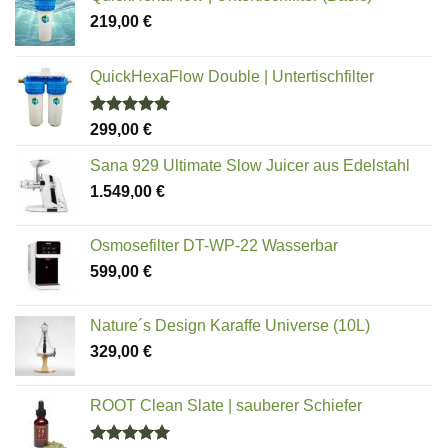
219,00
€
QuickHexaFlow Double | Untertischfilter
Bewertet
299,00
€
mit
5.00
von 5
Sana 929 Ultimate Slow Juicer aus Edelstahl
1.549,00
€
Osmosefilter DT-WP-22 Wasserbar
599,00
€
Nature´s Design Karaffe Universe (10L)
329,00
€
ROOT Clean Slate | sauberer Schiefer