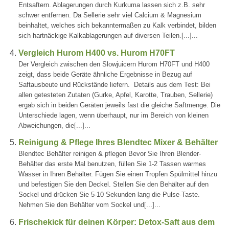
Entsaftern. Ablagerungen durch Kurkuma lassen sich z.B. sehr
schwer entfernen. Da Sellerie sehr viel Calcium & Magnesium
beinhaltet, welches sich bekanntermaßen zu Kalk verbindet, bilden
sich hartnäckige Kalkablagerungen auf diversen Teilen.[...]...
Vergleich Hurom H400 vs. Hurom H70FT
Der Vergleich zwischen den Slowjuicern Hurom H70FT und H400
zeigt, dass beide Geräte ähnliche Ergebnisse in Bezug auf
Saftausbeute und Rückstände liefern. Details aus dem Test: Bei
allen getesteten Zutaten (Gurke, Apfel, Karotte, Trauben, Sellerie)
ergab sich in beiden Geräten jeweils fast die gleiche Saftmenge. Die
Unterschiede lagen, wenn überhaupt, nur im Bereich von kleinen
Abweichungen, die[...]...
Reinigung & Pflege Ihres Blendtec Mixer & Behälter
Blendtec Behälter reinigen & pflegen Bevor Sie Ihren Blender-
Behälter das erste Mal benutzen, füllen Sie 1-2 Tassen warmes
Wasser in Ihren Behälter. Fügen Sie einen Tropfen Spülmittel hinzu
und befestigen Sie den Deckel. Stellen Sie den Behälter auf den
Sockel und drücken Sie 5-10 Sekunden lang die Pulse-Taste.
Nehmen Sie den Behälter vom Sockel und[...]...
Frischekick für deinen Körper: Detox-Saft aus dem