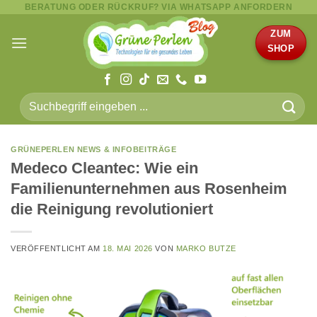
BERATUNG ODER RÜCKRUF? VIA WHATSAPP ANFORDERN
Zum
Inhalt
ZUM
springen
SHOP
Suche
nach:
GRÜNEPERLEN NEWS & INFOBEITRÄGE
Medeco Cleantec: Wie ein
Familienunternehmen aus Rosenheim
die Reinigung revolutioniert
VERÖFFENTLICHT AM
18. MAI 2026
VON
MARKO BUTZE