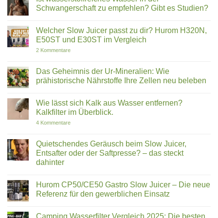
solltest
3:
Ecofiltro
Schwangerschaft zu empfehlen? Gibt es Studien?
Warum
im
Krillöl
Test:
Keine
Fischöl
Revolution
Kommentare
überlegen
Welcher Slow Juicer passt zu dir? Hurom H320N,
aus
zu
ist
Ton
Ist
E50ST und E30ST im Vergleich
|
oder
wasserstoffreiches
ROOT
Marketing-
Wasser
zu
2 Kommentare
KO3
Mythos?
in
Welcher
Ein
der
Slow
ehrlicher
Schwangerschaft
Juicer
Das Geheimnis der Ur-Mineralien: Wie
Blick
zu
passt
prähistorische Nährstoffe Ihre Zellen neu beleben
auf
empfehlen?
zu
Bakterien,
Gibt
dir?
Keine
PFAS
es
Hurom
Kommentare
und
Studien?
H320N,
Wie lässt sich Kalk aus Wasser entfernen?
zu
soziale
E50ST
Das
Kalkfilter im Überblick.
Versprechen
und
Geheimnis
E30ST
der
zu
4 Kommentare
im
Ur-
Wie
Vergleich
Mineralien:
lässt
Wie
sich
Quietschendes Geräusch beim Slow Juicer,
prähistorische
Kalk
Entsafter oder der Saftpresse? – das steckt
Nährstoffe
aus
Ihre
Wasser
dahinter
Zellen
entfernen?
neu
Keine
Kalkfilter
beleben
Kommentare
im
Hurom CP50/CE50 Gastro Slow Juicer – Die neue
zu
Überblick.
Quietschendes
Referenz für den gewerblichen Einsatz
Geräusch
beim
Keine
Slow
Kommentare
Camping Wasserfilter Vergleich 2025: Die besten
Juicer,
zu