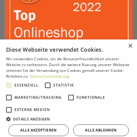
×
Diese Webseite verwendet Cookies.
Wir verwenden Cookies, um die Benutzerfreundlichkeit unserer
Sepa
PayPal
Amazon
Apple
Google
Klarna
Visa
Website zu verbessern. Durch die weitere Nutzung unserer Webseite
Pay
Pay
stimmen Sie der Verwendung von Cookies gemäß unserer Cookie-
MasterCard
American
Sofort
GiroPay
Richtlinie zu.
Datenschutzerklärung
Express
KONTAKT & BERATUNG
SERVICE
VERSAND & ZAHLUNG
ESSENZIELL
STATISTIK
PARTNERPROGRAMM
HÄNDLER
IMPRESSUM
AGB
WIDERRUFSRECHT
DATENSCHUTZ
MARKETING/TRACKING
FUNKTIONALE
Copyright 2026 ©
GrünePerlen GmbH
EXTERNE MEDIEN
DETAILS ANZEIGEN
ALLE AKZEPTIEREN
ALLE ABLEHNEN