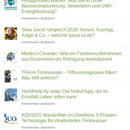
Hexagonales Wasser: Was steckt hinter
filtern
2026:
Wasserstrukturierung, Verwirblern und UMH-
(2026)
Was
Energetisierung?
wirklich
für
Kommentare deaktiviert
in
Hexagonales
Ihrem
Wasser:
Trinkwasser
Slow Juicer Vergleich 2026: Hurom, Kuvings,
Was
steckt
Angel & Co. – welcher passt zu dir?
steckt
für
Kommentare deaktiviert
hinter
Slow
Wasserstrukturierung,
Juicer
Verwirblern
Medeco Cleantec: Wie ein Familienunternehmen
Vergleich
und
aus Rosenheim die Reinigung revolutioniert
2026:
UMH-
Keine
Hurom,
Energetisierung?
Kommentare
Kuvings,
TFA im Trinkwasser – Trifluoressigsäure filtern:
zu
Medeco
Angel
Was hilft wirklich?
Cleantec:
&
Wie
Keine
Co.
ein
Kommentare
HandHelp by uney: Die Notruf-App, die im
Familienunternehmen
zu
–
aus
TFA
Ernstfall Leben retten kann
welcher
Rosenheim
im
passt
die
Trinkwasser
für
Kommentare deaktiviert
zu
Reinigung
–
HandHelp
revolutioniert
Trifluoressigsäure
dir?
by
filtern:
AQUOSS Wasserfilter im Überblick: 5-Phasen-
Was
uney:
Technologie für strukturiertes Trinkwasser
hilft
Die
wirklich?
für
Kommentare deaktiviert
Notruf-