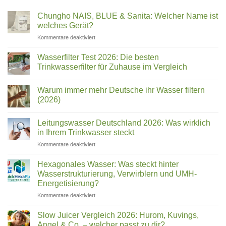
Chungho NAIS, BLUE & Sanita: Welcher Name ist
welches Gerät?
für
Kommentare deaktiviert
Chungho
NAIS,
Wasserfilter Test 2026: Die besten
BLUE
Trinkwasserfilter für Zuhause im Vergleich
&
Keine
Sanita:
Kommentare
Welcher
Warum immer mehr Deutsche ihr Wasser filtern
zu
Wasserfilter
Name
(2026)
Test
ist
2026:
Keine
welches
Die
Kommentare
Leitungswasser Deutschland 2026: Was wirklich
besten
zu
Gerät?
Trinkwasserfilter
Warum
in Ihrem Trinkwasser steckt
für
immer
Zuhause
mehr
für
Kommentare deaktiviert
im
Deutsche
Leitungswasser
Vergleich
ihr
Deutschland
Wasser
Hexagonales Wasser: Was steckt hinter
filtern
2026:
Wasserstrukturierung, Verwirblern und UMH-
(2026)
Was
Energetisierung?
wirklich
für
Kommentare deaktiviert
in
Hexagonales
Ihrem
Wasser:
Trinkwasser
Slow Juicer Vergleich 2026: Hurom, Kuvings,
Was
steckt
Angel & Co. – welcher passt zu dir?