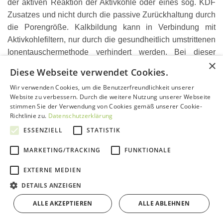
der aktiven Reaktion der Aktivkohle oder eines sog. KDF
Zusatzes und nicht durch die passive Zurückhaltung durch
die Porengröße. Kalkbildung kann in Verbindung mit
Aktivkohlefiltern, nur durch die gesundheitlich umstrittenen
Ionentauschermethode verhindert werden. Bei dieser
×
Methode werden die im Wasser vorhandenen
Diese Webseite verwendet Cookies.
Kalziumionen und Magnesiumionen in Natriumionen
Wir verwenden Cookies, um die Benutzerfreundlichkeit unserer
getauscht. Es entsteht dabei ein natriumreiches Wasser,
Website zu verbessern. Durch die weitere Nutzung unserer Webseite
welches nicht besonders gut scheckt und im Verdacht steht
stimmen Sie der Verwendung von Cookies gemäß unserer Cookie-
Herz-Kreislauferkrankungen zu begünstigen. Alternativ
Richtlinie zu.
Datenschutzerklärung
wird die Kalkbildung durch den Einsatz von Destillation
ESSENZIELL
STATISTIK
und Umkehrosmose verhindert, da die Mineralisierung bei
MARKETING/TRACKING
FUNKTIONALE
diesen Filtertechniken grundsätzlich stark reduziert wird.
EXTERNE MEDIEN
Anmerkung zu Nanopartikeln und Mikroplastik
DETAILS ANZEIGEN
In der jüngsten Zeit gibt es immer mehr Meldungen,
daß sich Nanopartikel im Trinkwasser befinden.
Diese
ALLE AKZEPTIEREN
ALLE ABLEHNEN
können durch die Klärwerke nicht entfernt werden. Der