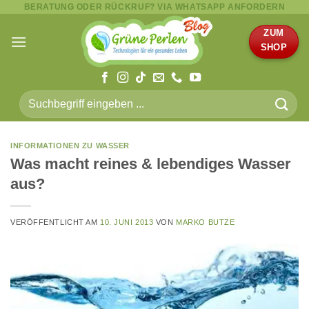
BERATUNG ODER RÜCKRUF? VIA WHATSAPP ANFORDERN
Zum
Inhalt
ZUM
springen
SHOP
Suche
nach:
INFORMATIONEN ZU WASSER
Was macht reines & lebendiges Wasser
aus?
VERÖFFENTLICHT AM
10. JUNI 2013
VON
MARKO BUTZE