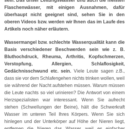
sein. Das unser Leitungswasser und auch die meisten
Flaschenwässer, mit einigen Ausnahmen, dafür
überhaupt nicht geeignet sind, sehen Sie in den
oberen Videos bzw. werden wir Ihnen das im Laufe des
Artikels noch näher erläutern.
Wassermangel bzw. schlechte Wasserqualität kann die
Basis verschiedener Beschwerden sein wie z. B.
Bluthochdruck, Rheuma, Arthritis, Kopfschmerzen,
Verstopfung, Allergien, Schlaflosigkeit,
Gedächnisschwund etc. sein.
Viele Leute sagen z.B.,
dass sie vor dem Schlafengehen nichts trinken wollen, weil
sie während der Nacht aufstehen müssen. Warum müssen
die Leute nachts so viel urinieren? Die Antwort von einem
Herzspezialisten war interessant. Wenn Sie aufrecht
stehen (Schwellungen der Beine), hält die Schwerkraft
Wasser im unteren Teil Ihres Körpers. Wenn Sie sich
hinlegen und der Unterkörper auf Höhe der Nieren liegt,
entfernen die Nieren das Wasser, weil es einfacher