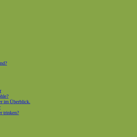
end?
r
ohle?
er im Überblick.
r
r trinken?