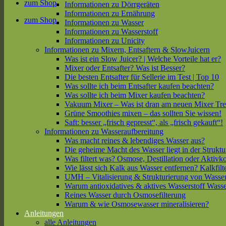
zum Shop
Informationen zu Dörrgeräten
Informationen zu Ernährung
zum Shop
Informationen zu Wasser
Informationen zu Wasserstoff
Informationen zu Unicity
Informationen zu Mixern, Entsaftern & SlowJuicern
Was ist ein Slow Juicer? | Welche Vorteile hat er?
Mixer oder Entsafter? Was ist Besser?
Die besten Entsafter für Sellerie im Test | Top 10
Was sollte ich beim Entsafter kaufen beachten?
Was sollte ich beim Mixer kaufen beachten?
Vakuum Mixer – Was ist dran am neuen Mixer Tr
Grüne Smoothies mixen – das sollten Sie wissen!
Saft: besser „frisch gepresst“, als „frisch gekauft“!
Informationen zu Wasseraufbereitung
Was macht reines & lebendiges Wasser aus?
Die geheime Macht des Wasser liegt in der Struktu
Was filtert was? Osmose, Destillation oder Aktivk
Wie lässt sich Kalk aus Wasser entfernen? Kalkfilt
UMH – Vitalisierung & Strukturierung von Wasse
Warum antioxidatives & aktives Wasserstoff Wasse
Reines Wasser durch Osmosefilterung
Warum & wie Osmosewasser mineralisieren?
Anleitungen
alle Anleitungen