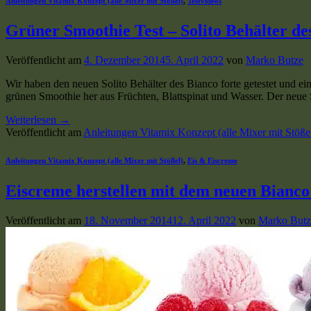
Anleitungen Vitamix Konzept (alle Mixer mit Stößel)
,
Testvideos
Grüner Smoothie Test – Solito Behälter de
Veröffentlicht am
4. Dezember 2014
5. April 2022
von
Marko Butze
Wir haben den neuen Solito Behälter des Bianco forte getestet und ei
grünen Smoothie her aus Früchten, Blattspinat und Wasser. Der neue 
Weiterlesen
→
Veröffentlicht am
Anleitungen Vitamix Konzept (alle Mixer mit Stöße
Anleitungen Vitamix Konzept (alle Mixer mit Stößel)
,
Eis & Eiscreme
Eiscreme herstellen mit dem neuen Bianco 
Veröffentlicht am
18. November 2014
12. April 2022
von
Marko Butz