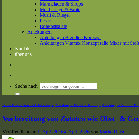
Marmeladen & Sirups
Mehl, Teige & Brote
Müsli & Riegel
Pestos
Rohkostsalate
Anleitungen
Anleitungen Blendtec Konzept
Anleitungen Vitamix Konzept (alle Mixer mit Stöß
Kontakt
über uns
Suche nach:
GrünePerlen News & Infobeiträge
,
Anleitungen Blendtec Konzept
,
Anleitungen Vitamix Kon
Vorbereitung von Zutaten wie Obst- & Gem
Veröffentlicht am
1. April 2016
4. April 2026
von
Marko Butze