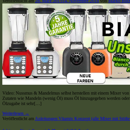
Veröffentlicht am
28. März 2015
14. November 2018
von
Marko But
Video: Nussmus & Mandelmus selbst herstellen mit einem Mixer vo
Zutaten wie Mandeln (wenig Öl) muss Öl hinzugegeben werden oder 
Ölzugabe ist sehr[…]
Weiterlesen
→
Veröffentlicht am
Anleitungen Vitamix Konzept (alle Mixer mit Stöße