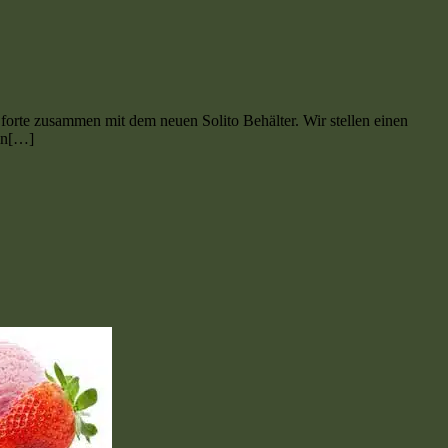
 forte zusammen mit dem neuen Solito Behälter. Wir stellen einen
ein[…]