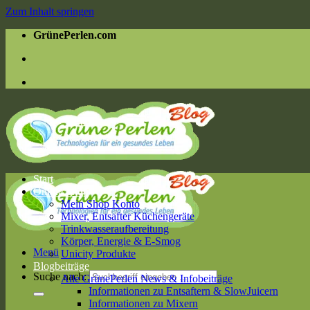
Zum Inhalt springen
GrünePerlen.com
Start
Online Shop
Mein Shop Konto
Mixer, Entsafter Küchengeräte
Trinkwasseraufbereitung
Körper, Energie & E-Smog
Menü
Unicity Produkte
Blogbeiträge
Suche nach:
Alle GrünePerlen News & Infobeiträge
Informationen zu Entsaftern & SlowJuicern
Informationen zu Mixern