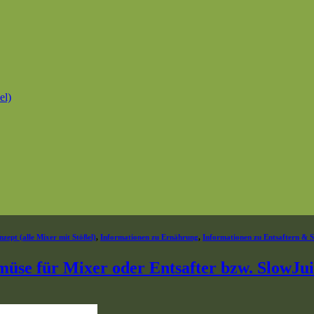
el)
zept (alle Mixer mit Stößel)
,
Informationen zu Ernährung
,
Informationen zu Entsaftern & 
üse für Mixer oder Entsafter bzw. SlowJu