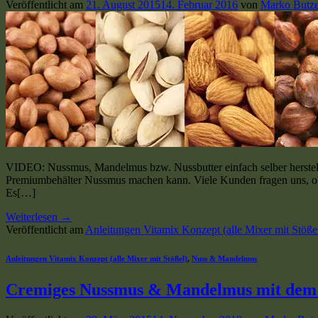
Veröffentlicht am
21. August 2015
14. Februar 2016
von
Marko Butz
VIDEO: Nussmus, Mandelmus bzw. Nussbutter einfach selber herstel
Premiumbehälter Nussmus machen kann. Viele Kunden fragen uns, ob
Es[…]
Weiterlesen
→
Veröffentlicht am
Anleitungen Vitamix Konzept (alle Mixer mit Stöße
Anleitungen Vitamix Konzept (alle Mixer mit Stößel)
,
Nuss & Mandelmus
Cremiges Nussmus & Mandelmus mit dem 