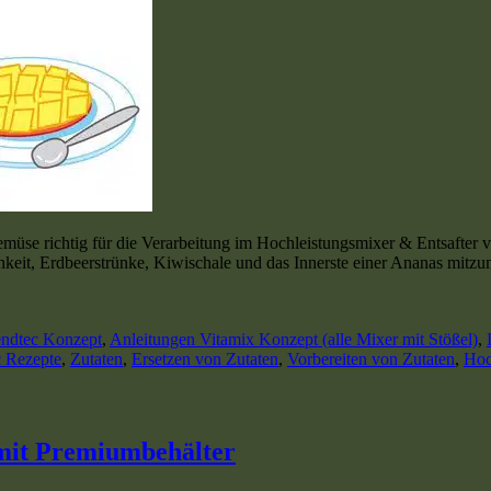
üse richtig für die Verarbeitung im Hochleistungsmixer & Entsafter v
hkeit, Erdbeerstrünke, Kiwischale und das Innerste einer Ananas mitzu
endtec Konzept
,
Anleitungen Vitamix Konzept (alle Mixer mit Stößel)
,
c Rezepte
,
Zutaten
,
Ersetzen von Zutaten
,
Vorbereiten von Zutaten
,
Hoc
mit Premiumbehälter