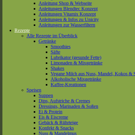
Anleitung Shop & Webseite
Anleitungen Blendtec Konzept
Anleitungen Vitamix Konzept
Anleitungen & Infos zu Unicity
Anleitungen zur Wasserfiltern
Rezepte
Alle Rezepte im Überblick
Getränke
Smoothies
Säfte
Lubrikator (gesunde Fette)
Limonaden & Mixgetränke
Shakes
Vegane Milch aus Nuss, Mandel, Kokos & 
Alkoholische Mixgetränke
Kaffee-Kreationen
Speisen
Suppen
Dips, Aufstriche & Cremes
Dressings, Marinaden & Soßen
Ei & Protein
Eis & Eiscreme
Gebäck & Rührteige
Konfekt & Snacks
Nuss & Mandelmus