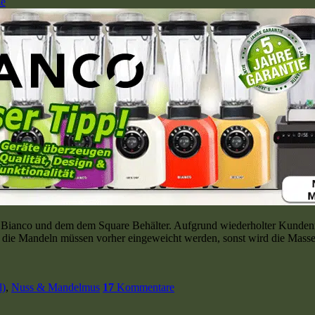
ze
n Bianco und dem dem Square Behälter. Aufgrund wiederholter Kunden
die Mandeln müssen vorher eingeweicht werden, sonst wird die Masse
l)
,
Nuss & Mandelmus
17
Kommentare