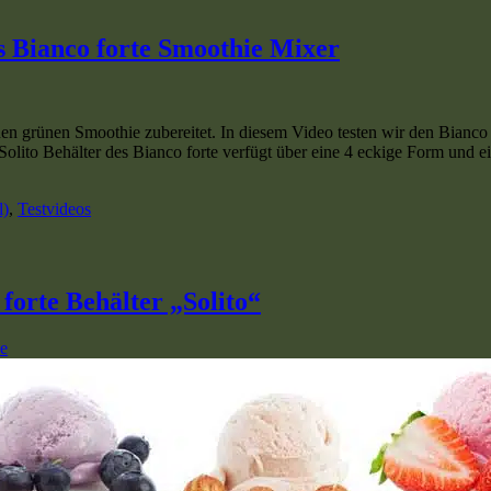
s Bianco forte Smoothie Mixer
nen grünen Smoothie zubereitet. In diesem Video testen wir den Bianco
Solito Behälter des Bianco forte verfügt über eine 4 eckige Form und 
l)
,
Testvideos
forte Behälter „Solito“
e