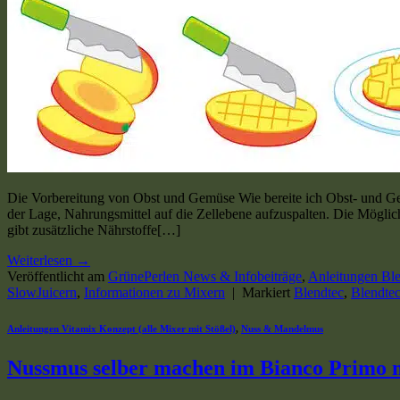
Die Vorbereitung von Obst und Gemüse Wie bereite ich Obst- und Gem
der Lage, Nahrungsmittel auf die Zellebene aufzuspalten. Die Möglic
gibt zusätzliche Nährstoffe[…]
Weiterlesen
→
Veröffentlicht am
GrünePerlen News & Infobeiträge
,
Anleitungen Bl
SlowJuicern
,
Informationen zu Mixern
|
Markiert
Blendtec
,
Blendte
Anleitungen Vitamix Konzept (alle Mixer mit Stößel)
,
Nuss & Mandelmus
Nussmus selber machen im Bianco Primo 