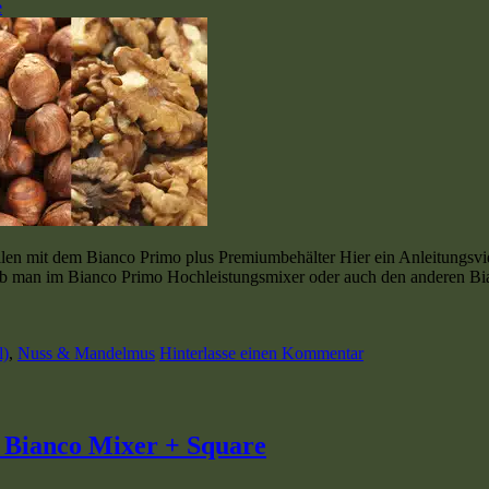
e
len mit dem Bianco Primo plus Premiumbehälter Hier ein Anleitungsv
 man im Bianco Primo Hochleistungsmixer oder auch den anderen Bia
l)
,
Nuss & Mandelmus
Hinterlasse einen Kommentar
Bianco Mixer + Square