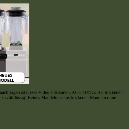
nachfragen ist dieses Video entstanden. ACHTUNG: Bei trockenen
 zu zähflüssig! Reines Mandelmus aus trockenen Mandeln ohne