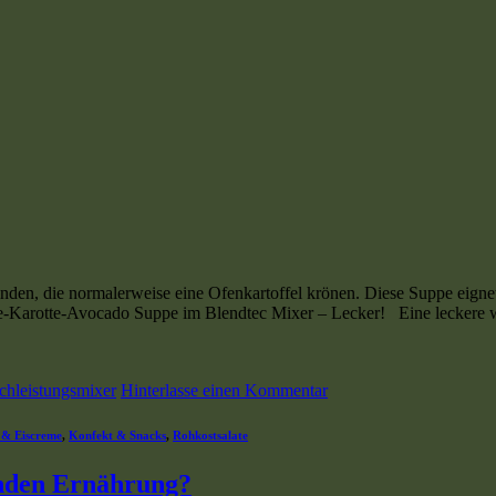
inden, die normalerweise eine Ofenkartoffel krönen. Diese Suppe eignet
-Karotte-Avocado Suppe im Blendtec Mixer – Lecker! Eine leckere w
chleistungsmixer
Hinterlasse einen Kommentar
 & Eiscreme
,
Konfekt & Snacks
,
Rohkostsalate
unden Ernährung?