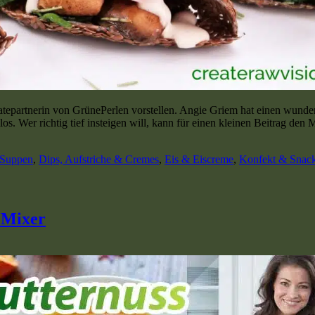
iatepartnerin von GrünePerlen vorstellen. Angie Griem hat einen wunde
s. Wer richtig tief insteigen will, kann für einen kleinen Beitrag den
Suppen
,
Dips, Aufstriche & Cremes
,
Eis & Eiscreme
,
Konfekt & Snac
 Mixer