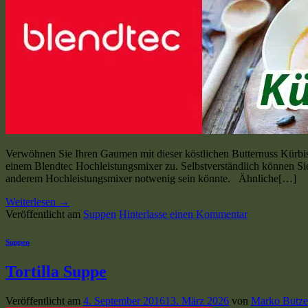
Verwöhnen Sie Ihren Gaumen mit dieser köstlichen Butternuss Kürbi
einem Blendtec Hochleistungsmixer zu. Selbstverständlich können Sie
anderem Hochleistungsmixer notwenig sein könnte. Ähnliche[…]
Weiterlesen
→
Veröffentlicht am
Suppen
Hinterlasse einen Kommentar
Suppen
Tortilla Suppe
Veröffentlicht am
4. September 2016
13. März 2026
von
Marko Butze