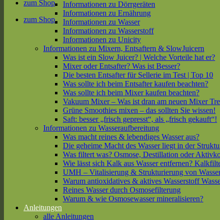
zum Shop
Informationen zu Dörrgeräten
Informationen zu Ernährung
zum Shop
Informationen zu Wasser
Informationen zu Wasserstoff
Informationen zu Unicity
Informationen zu Mixern, Entsaftern & SlowJuicern
Was ist ein Slow Juicer? | Welche Vorteile hat er?
Mixer oder Entsafter? Was ist Besser?
Die besten Entsafter für Sellerie im Test | Top 10
Was sollte ich beim Entsafter kaufen beachten?
Was sollte ich beim Mixer kaufen beachten?
Vakuum Mixer – Was ist dran am neuen Mixer Tr
Grüne Smoothies mixen – das sollten Sie wissen!
Saft: besser „frisch gepresst“, als „frisch gekauft“!
Informationen zu Wasseraufbereitung
Was macht reines & lebendiges Wasser aus?
Die geheime Macht des Wasser liegt in der Struktu
Was filtert was? Osmose, Destillation oder Aktivk
Wie lässt sich Kalk aus Wasser entfernen? Kalkfilt
UMH – Vitalisierung & Strukturierung von Wasse
Warum antioxidatives & aktives Wasserstoff Wasse
Reines Wasser durch Osmosefilterung
Warum & wie Osmosewasser mineralisieren?
Anleitungen
alle Anleitungen