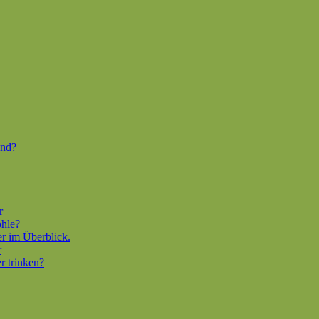
end?
r
ohle?
er im Überblick.
r
r trinken?