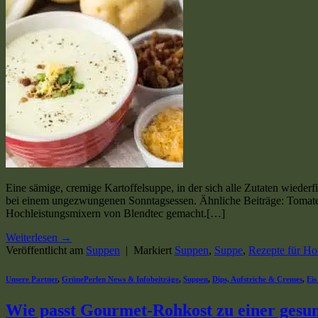
Eine sämige, cremige Kartoffelsuppe, in der sich alle Zutaten wiederf
bei einem ungezwungenen Sonntagsessen. Ähnliche Beiträge: Tomate
Hochleistungsmixern von Blendtec gemacht.[…]
Weiterlesen
→
Veröffentlicht am
Suppen
|
Markiert
Suppen
,
Suppe
,
Rezepte für Ho
Unsere Partner
,
GrünePerlen News & Infobeiträge
,
Suppen
,
Dips, Aufstriche & Cremes
,
Eis
Wie passt Gourmet-Rohkost zu einer ges