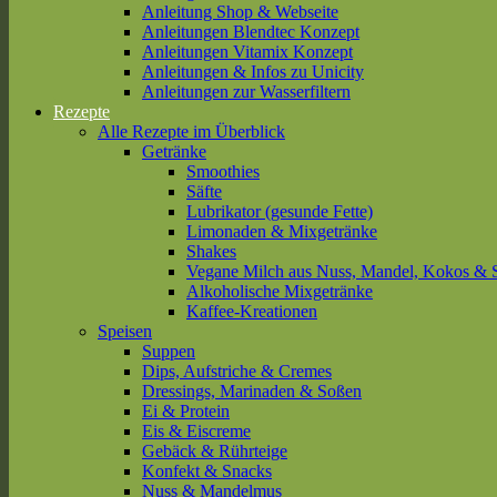
Anleitung Shop & Webseite
Anleitungen Blendtec Konzept
Anleitungen Vitamix Konzept
Anleitungen & Infos zu Unicity
Anleitungen zur Wasserfiltern
Rezepte
Alle Rezepte im Überblick
Getränke
Smoothies
Säfte
Lubrikator (gesunde Fette)
Limonaden & Mixgetränke
Shakes
Vegane Milch aus Nuss, Mandel, Kokos & 
Alkoholische Mixgetränke
Kaffee-Kreationen
Speisen
Suppen
Dips, Aufstriche & Cremes
Dressings, Marinaden & Soßen
Ei & Protein
Eis & Eiscreme
Gebäck & Rührteige
Konfekt & Snacks
Nuss & Mandelmus