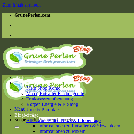
Zum Inhalt springen
GrünePerlen.com
Start
Online Shop
Mein Shop Konto
Mixer, Entsafter Küchengeräte
Trinkwasseraufbereitung
Körper, Energie & E-Smog
Menü
Unicity Produkte
Blogbeiträge
Suche nach:
Alle GrünePerlen News & Infobeiträge
Informationen zu Entsaftern & SlowJuicern
Informationen zu Mixern