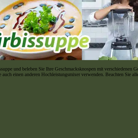
ssuppe und beleben Sie Ihre Geschmacksknospen mit verschiedenen Ges
 auch einen anderen Hochleistungsmixer verwenden. Beachten Sie allerd