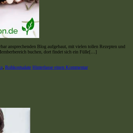
rbar ansprechenden Blog aufgebaut, mit vielen tollen Rezepten und
 Memberbereich buchen, dort findet sich ein Fülle[…]
ks
,
Rohkostsalate
Hinterlasse einen Kommentar