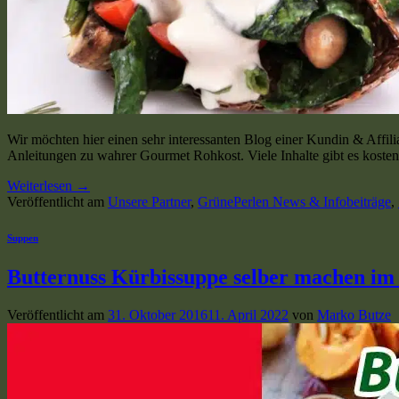
Wir möchten hier einen sehr interessanten Blog einer Kundin & Affil
Anleitungen zu wahrer Gourmet Rohkost. Viele Inhalte gibt es kostenlo
Weiterlesen
→
Veröffentlicht am
Unsere Partner
,
GrünePerlen News & Infobeiträge
,
Suppen
Butternuss Kürbissuppe selber machen im
Veröffentlicht am
31. Oktober 2016
11. April 2022
von
Marko Butze