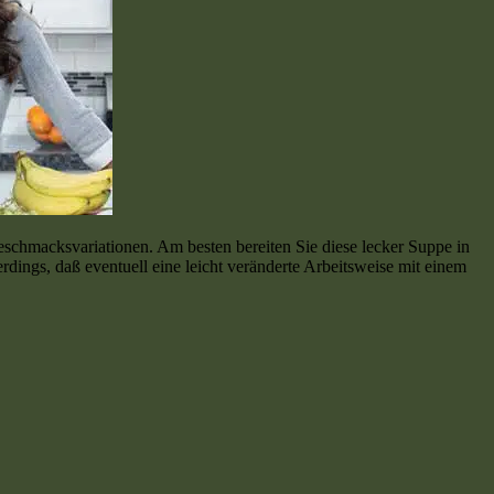
chmacksvariationen. Am besten bereiten Sie diese lecker Suppe in
ings, daß eventuell eine leicht veränderte Arbeitsweise mit einem