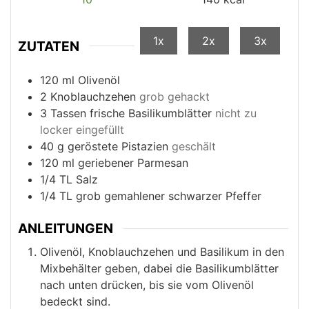
1x
2x
3x
ZUTATEN
120
ml
Olivenöl
2
Knoblauchzehen
grob gehackt
3
Tassen
frische Basilikumblätter
nicht zu
locker eingefüllt
40
g
geröstete Pistazien
geschält
120
ml
geriebener Parmesan
1/4
TL
Salz
1/4
TL
grob gemahlener schwarzer Pfeffer
ANLEITUNGEN
Olivenöl, Knoblauchzehen und Basilikum in den
Mixbehälter geben, dabei die Basilikumblätter
nach unten drücken, bis sie vom Olivenöl
bedeckt sind.