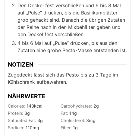
Den Deckel fest verschließen und 6 bis 8 Mal
auf „Pulse“ drücken, bis die Basilikumblätter
grob gehackt sind. Danach die übrigen Zutaten
der Reihe nach in den Mixbehälter geben und
den Deckel fest verschließen.
4 bis 6 Mal auf „Pulse“ drücken, bis aus den
Zutaten eine grobe Pesto-Masse entstanden ist.
NOTIZEN
Zugedeckt lässt sich das Pesto bis zu 3 Tage im
Kühlschrank aufbewahren.
NÄHRWERTE
Calories:
140
kcal
Carbohydrates:
2
g
Protein:
3
g
Fat:
14
g
Saturated Fat:
3
g
Cholesterol:
3
mg
Sodium:
110
mg
Fiber:
1
g