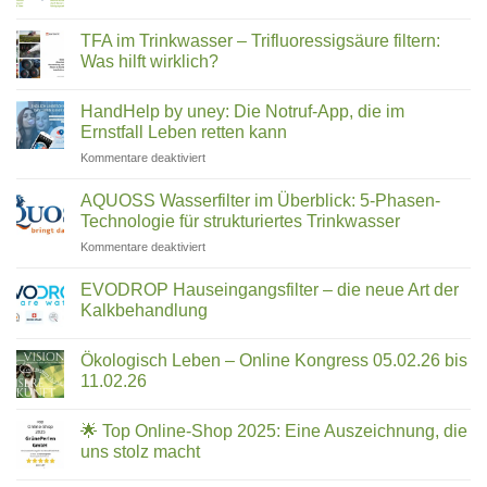
UMH-
Keine
Hurom,
Energetisierung?
Kommentare
Kuvings,
TFA im Trinkwasser – Trifluoressigsäure filtern:
zu
Medeco
Angel
Was hilft wirklich?
Cleantec:
&
Wie
Keine
Co.
ein
Kommentare
HandHelp by uney: Die Notruf-App, die im
Familienunternehmen
zu
–
aus
TFA
Ernstfall Leben retten kann
welcher
Rosenheim
im
passt
die
Trinkwasser
für
Kommentare deaktiviert
zu
Reinigung
–
HandHelp
revolutioniert
Trifluoressigsäure
dir?
by
filtern:
AQUOSS Wasserfilter im Überblick: 5-Phasen-
Was
uney:
Technologie für strukturiertes Trinkwasser
hilft
Die
wirklich?
für
Kommentare deaktiviert
Notruf-
AQUOSS
App,
Wasserfilter
die
EVODROP Hauseingangsfilter – die neue Art der
im
im
Kalkbehandlung
Überblick:
Ernstfall
Keine
5-
Leben
Kommentare
Phasen-
Ökologisch Leben – Online Kongress 05.02.26 bis
zu
retten
EVODROP
Technologie
11.02.26
kann
Hauseingangsfilter
für
–
Keine
strukturiertes
die
Kommentare
🌟 Top Online-Shop 2025: Eine Auszeichnung, die
neue
zu
Trinkwasser
Art
Ökologisch
uns stolz macht
der
Leben
Kalkbehandlung
–
Keine
Online