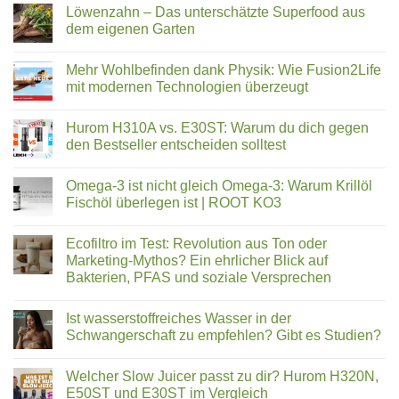
Kommentare
Löwenzahn – Das unterschätzte Superfood aus
Kongress
zu
05.02.26
🌟
dem eigenen Garten
bis
Top
11.02.26
Online-
Keine
Shop
Kommentare
Mehr Wohlbefinden dank Physik: Wie Fusion2Life
2025:
zu
Eine
Löwenzahn
mit modernen Technologien überzeugt
Auszeichnung,
–
die
Das
Keine
uns
unterschätzte
Kommentare
Hurom H310A vs. E30ST: Warum du dich gegen
stolz
Superfood
zu
macht
aus
Mehr
den Bestseller entscheiden solltest
dem
Wohlbefinden
eigenen
dank
Keine
Garten
Physik:
Kommentare
Omega-3 ist nicht gleich Omega-3: Warum Krillöl
Wie
zu
Fusion2Life
Hurom
Fischöl überlegen ist | ROOT KO3
mit
H310A
modernen
vs.
Keine
Technologien
E30ST:
Kommentare
Ecofiltro im Test: Revolution aus Ton oder
überzeugt
Warum
zu
du
Omega-
Marketing-Mythos? Ein ehrlicher Blick auf
dich
3
Bakterien, PFAS und soziale Versprechen
gegen
ist
den
nicht
Keine
Bestseller
gleich
Kommentare
entscheiden
Omega-
Ist wasserstoffreiches Wasser in der
zu
solltest
3:
Ecofiltro
Schwangerschaft zu empfehlen? Gibt es Studien?
Warum
im
Krillöl
Test:
Keine
Fischöl
Revolution
Kommentare
überlegen
Welcher Slow Juicer passt zu dir? Hurom H320N,
aus
zu
ist
Ton
Ist
E50ST und E30ST im Vergleich
|
oder
wasserstoffreiches