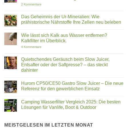
ROOT
Marketing-
Wasser
zu
2 Kommentare
KO3
Mythos?
in
Welcher
Ein
der
Slow
ehrlicher
Schwangerschaft
Juicer
Das Geheimnis der Ur-Mineralien: Wie
Blick
zu
passt
prähistorische Nährstoffe Ihre Zellen neu beleben
auf
empfehlen?
zu
Bakterien,
Gibt
dir?
Keine
PFAS
es
Hurom
Kommentare
und
Studien?
H320N,
Wie lässt sich Kalk aus Wasser entfernen?
zu
soziale
E50ST
Das
Kalkfilter im Überblick.
Versprechen
und
Geheimnis
E30ST
der
zu
4 Kommentare
im
Ur-
Wie
Vergleich
Mineralien:
lässt
Wie
sich
Quietschendes Geräusch beim Slow Juicer,
prähistorische
Kalk
Entsafter oder der Saftpresse? – das steckt
Nährstoffe
aus
Ihre
Wasser
dahinter
Zellen
entfernen?
neu
Keine
Kalkfilter
beleben
Kommentare
im
Hurom CP50/CE50 Gastro Slow Juicer – Die neue
zu
Überblick.
Quietschendes
Referenz für den gewerblichen Einsatz
Geräusch
beim
Keine
Slow
Kommentare
Camping Wasserfilter Vergleich 2025: Die besten
Juicer,
zu
Entsafter
Hurom
Lösungen für Vanlife, Boot & Outdoor
oder
CP50/CE50
der
Gastro
Keine
Saftpresse?
Slow
Kommentare
–
Juicer
zu
das
–
Camping
MEISTGELESEN IM LETZTEN MONAT
steckt
Die
Wasserfilter