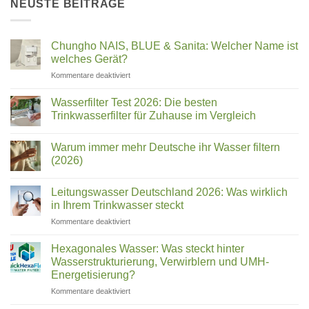
NEUSTE BEITRÄGE
Chungho NAIS, BLUE & Sanita: Welcher Name ist
welches Gerät?
für
Kommentare deaktiviert
Chungho
NAIS,
Wasserfilter Test 2026: Die besten
BLUE
Trinkwasserfilter für Zuhause im Vergleich
&
Keine
Sanita:
Kommentare
Welcher
Warum immer mehr Deutsche ihr Wasser filtern
zu
Wasserfilter
Name
(2026)
Test
ist
2026:
Keine
welches
Die
Kommentare
Leitungswasser Deutschland 2026: Was wirklich
besten
zu
Gerät?
Trinkwasserfilter
Warum
in Ihrem Trinkwasser steckt
für
immer
Zuhause
mehr
für
Kommentare deaktiviert
im
Deutsche
Leitungswasser
Vergleich
ihr
Deutschland
Wasser
Hexagonales Wasser: Was steckt hinter
filtern
2026:
Wasserstrukturierung, Verwirblern und UMH-
(2026)
Was
Energetisierung?
wirklich
für
Kommentare deaktiviert
in
Hexagonales
Ihrem