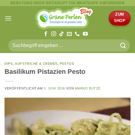
BERATUNG ODER RÜCKRUF? VIA WHATSAPP ANFORDERN
Zum
Inhalt
ZUM
springen
SHOP
Suche
nach:
DIPS, AUFSTRICHE & CREMES
,
PESTOS
Basilikum Pistazien Pesto
VERÖFFENTLICHT AM
3. JUNI 2016
VON
MARKO BUTZE