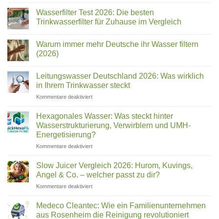
Chungho
NAIS,
Wasserfilter Test 2026: Die besten
BLUE
Trinkwasserfilter für Zuhause im Vergleich
&
Keine
Sanita:
Kommentare
Welcher
Warum immer mehr Deutsche ihr Wasser filtern
zu
Wasserfilter
Name
(2026)
Test
ist
2026:
Keine
welches
Die
Kommentare
Leitungswasser Deutschland 2026: Was wirklich
besten
zu
Gerät?
Trinkwasserfilter
Warum
in Ihrem Trinkwasser steckt
für
immer
Zuhause
mehr
für
Kommentare deaktiviert
im
Deutsche
Leitungswasser
Vergleich
ihr
Deutschland
Wasser
Hexagonales Wasser: Was steckt hinter
filtern
2026:
Wasserstrukturierung, Verwirblern und UMH-
(2026)
Was
Energetisierung?
wirklich
für
Kommentare deaktiviert
in
Hexagonales
Ihrem
Wasser:
Trinkwasser
Slow Juicer Vergleich 2026: Hurom, Kuvings,
Was
steckt
Angel & Co. – welcher passt zu dir?
steckt
für
Kommentare deaktiviert
hinter
Slow
Wasserstrukturierung,
Juicer
Verwirblern
Medeco Cleantec: Wie ein Familienunternehmen
Vergleich
und
aus Rosenheim die Reinigung revolutioniert
2026: