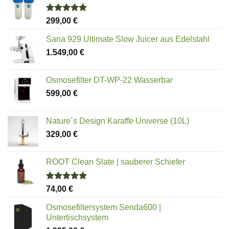
Bewertet
299,00
€
mit
5.00
von 5
Sana 929 Ultimate Slow Juicer aus Edelstahl
1.549,00
€
Osmosefilter DT-WP-22 Wasserbar
599,00
€
Nature´s Design Karaffe Universe (10L)
329,00
€
ROOT Clean Slate | sauberer Schiefer
Bewertet
74,00
€
mit
5.00
von 5
Osmosefiltersystem Senda600 |
Untertischsystem