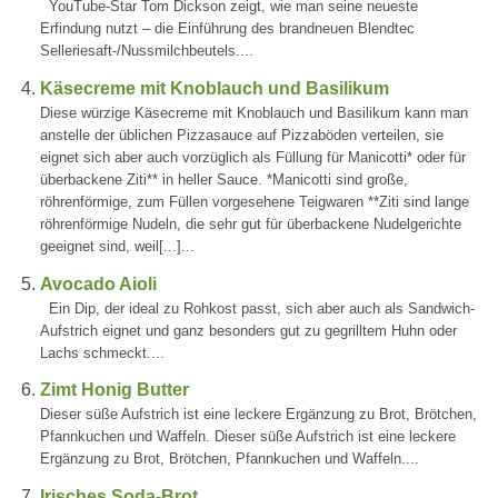
YouTube-Star Tom Dickson zeigt, wie man seine neueste
Erfindung nutzt – die Einführung des brandneuen Blendtec
Selleriesaft-/Nussmilchbeutels....
Käsecreme mit Knoblauch und Basilikum
Diese würzige Käsecreme mit Knoblauch und Basilikum kann man
anstelle der üblichen Pizzasauce auf Pizzaböden verteilen, sie
eignet sich aber auch vorzüglich als Füllung für Manicotti* oder für
überbackene Ziti** in heller Sauce. *Manicotti sind große,
röhrenförmige, zum Füllen vorgesehene Teigwaren **Ziti sind lange
röhrenförmige Nudeln, die sehr gut für überbackene Nudelgerichte
geeignet sind, weil[...]...
Avocado Aioli
Ein Dip, der ideal zu Rohkost passt, sich aber auch als Sandwich-
Aufstrich eignet und ganz besonders gut zu gegrilltem Huhn oder
Lachs schmeckt....
Zimt Honig Butter
Dieser süße Aufstrich ist eine leckere Ergänzung zu Brot, Brötchen,
Pfannkuchen und Waffeln. Dieser süße Aufstrich ist eine leckere
Ergänzung zu Brot, Brötchen, Pfannkuchen und Waffeln....
Irisches Soda-Brot