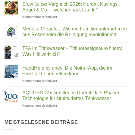
Wasser:
Trinkwasser
Slow Juicer Vergleich 2026: Hurom, Kuvings,
Was
steckt
Angel & Co. – welcher passt zu dir?
steckt
für
Kommentare deaktiviert
hinter
Slow
Wasserstrukturierung,
Juicer
Verwirblern
Medeco Cleantec: Wie ein Familienunternehmen
Vergleich
und
aus Rosenheim die Reinigung revolutioniert
2026:
UMH-
Keine
Hurom,
Energetisierung?
Kommentare
Kuvings,
TFA im Trinkwasser – Trifluoressigsäure filtern:
zu
Medeco
Angel
Was hilft wirklich?
Cleantec:
&
Wie
Keine
Co.
ein
Kommentare
HandHelp by uney: Die Notruf-App, die im
Familienunternehmen
zu
–
aus
TFA
Ernstfall Leben retten kann
welcher
Rosenheim
im
passt
die
Trinkwasser
für
Kommentare deaktiviert
zu
Reinigung
–
HandHelp
revolutioniert
Trifluoressigsäure
dir?
by
filtern:
AQUOSS Wasserfilter im Überblick: 5-Phasen-
Was
uney:
Technologie für strukturiertes Trinkwasser
hilft
Die
wirklich?
für
Kommentare deaktiviert
Notruf-
AQUOSS
App,
Wasserfilter
die
im
MEISTGELESENE BEITRÄGE
im
Überblick:
Ernstfall
5-
Leben