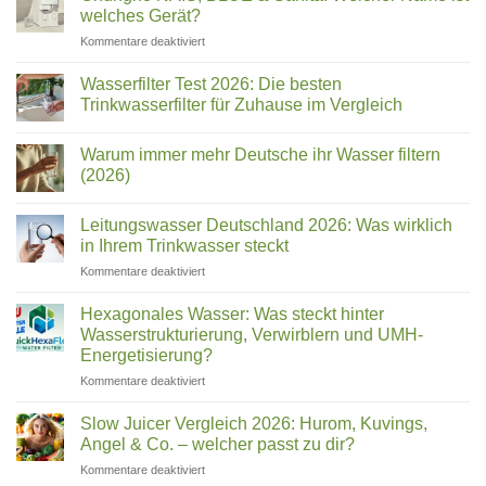
für
welches Gerät?
Sellerie
im
für
Kommentare deaktiviert
Test
Chungho
|
Top
NAIS,
Wasserfilter Test 2026: Die besten
10
BLUE
Trinkwasserfilter für Zuhause im Vergleich
&
Keine
Sanita:
Kommentare
Welcher
Warum immer mehr Deutsche ihr Wasser filtern
zu
Wasserfilter
Name
(2026)
Test
ist
2026:
Keine
welches
Die
Kommentare
Leitungswasser Deutschland 2026: Was wirklich
besten
zu
Gerät?
Trinkwasserfilter
Warum
in Ihrem Trinkwasser steckt
für
immer
Zuhause
mehr
für
Kommentare deaktiviert
im
Deutsche
Leitungswasser
Vergleich
ihr
Deutschland
Wasser
Hexagonales Wasser: Was steckt hinter
filtern
2026:
Wasserstrukturierung, Verwirblern und UMH-
(2026)
Was
Energetisierung?
wirklich
für
Kommentare deaktiviert
in
Hexagonales
Ihrem
Wasser:
Trinkwasser
Slow Juicer Vergleich 2026: Hurom, Kuvings,
Was
steckt
Angel & Co. – welcher passt zu dir?
steckt
für
Kommentare deaktiviert
hinter