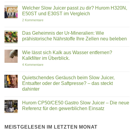
Keine
Fischöl
Revolution
Kommentare
überlegen
Welcher Slow Juicer passt zu dir? Hurom H320N,
aus
zu
ist
Ton
Ist
E50ST und E30ST im Vergleich
|
oder
wasserstoffreiches
ROOT
Marketing-
Wasser
zu
2 Kommentare
KO3
Mythos?
in
Welcher
Ein
der
Slow
ehrlicher
Schwangerschaft
Juicer
Das Geheimnis der Ur-Mineralien: Wie
Blick
zu
passt
prähistorische Nährstoffe Ihre Zellen neu beleben
auf
empfehlen?
zu
Bakterien,
Gibt
dir?
Keine
PFAS
es
Hurom
Kommentare
und
Studien?
H320N,
Wie lässt sich Kalk aus Wasser entfernen?
zu
soziale
E50ST
Das
Kalkfilter im Überblick.
Versprechen
und
Geheimnis
E30ST
der
zu
4 Kommentare
im
Ur-
Wie
Vergleich
Mineralien:
lässt
Wie
sich
Quietschendes Geräusch beim Slow Juicer,
prähistorische
Kalk
Entsafter oder der Saftpresse? – das steckt
Nährstoffe
aus
Ihre
Wasser
dahinter
Zellen
entfernen?
neu
Keine
Kalkfilter
beleben
Kommentare
im
Hurom CP50/CE50 Gastro Slow Juicer – Die neue
zu
Überblick.
Quietschendes
Referenz für den gewerblichen Einsatz
Geräusch
beim
Keine
Slow
Kommentare
Juicer,
zu
Entsafter
Hurom
MEISTGELESEN IM LETZTEN MONAT
oder
CP50/CE50
der
Gastro