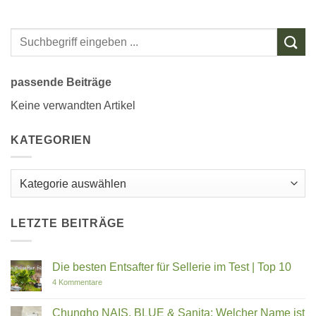
passende Beiträge
Keine verwandten Artikel
KATEGORIEN
Kategorien
LETZTE BEITRÄGE
Die besten Entsafter für Sellerie im Test | Top 10
zu
4 Kommentare
Die
besten
Entsafter
Chungho NAIS, BLUE & Sanita: Welcher Name ist