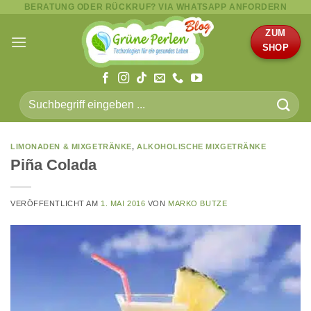
BERATUNG ODER RÜCKRUF? VIA WHATSAPP ANFORDERN
Zum
Inhalt
ZUM
springen
SHOP
Suche
nach:
LIMONADEN & MIXGETRÄNKE
,
ALKOHOLISCHE MIXGETRÄNKE
Piña Colada
VERÖFFENTLICHT AM
1. MAI 2016
VON
MARKO BUTZE