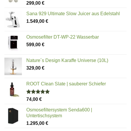
Bewertet
299,00
€
mit
5.00
von 5
Sana 929 Ultimate Slow Juicer aus Edelstahl
1.549,00
€
Osmosefilter DT-WP-22 Wasserbar
599,00
€
Nature´s Design Karaffe Universe (10L)
329,00
€
ROOT Clean Slate | sauberer Schiefer
Bewertet
74,00
€
mit
5.00
von 5
Osmosefiltersystem Senda600 |
Untertischsystem
1.295,00
€