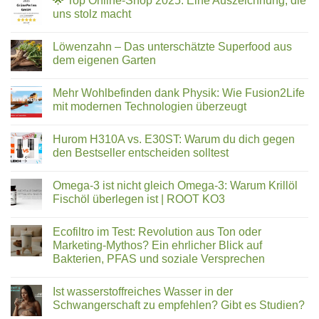
🌟 Top Online-Shop 2025: Eine Auszeichnung, die
Art
Ökologisch
uns stolz macht
der
Leben
Kalkbehandlung
–
Keine
Online
Kommentare
Löwenzahn – Das unterschätzte Superfood aus
Kongress
zu
05.02.26
🌟
dem eigenen Garten
bis
Top
11.02.26
Online-
Keine
Shop
Kommentare
Mehr Wohlbefinden dank Physik: Wie Fusion2Life
2025:
zu
Eine
Löwenzahn
mit modernen Technologien überzeugt
Auszeichnung,
–
die
Das
Keine
uns
unterschätzte
Kommentare
Hurom H310A vs. E30ST: Warum du dich gegen
stolz
Superfood
zu
macht
aus
Mehr
den Bestseller entscheiden solltest
dem
Wohlbefinden
eigenen
dank
Keine
Garten
Physik:
Kommentare
Omega-3 ist nicht gleich Omega-3: Warum Krillöl
Wie
zu
Fusion2Life
Hurom
Fischöl überlegen ist | ROOT KO3
mit
H310A
modernen
vs.
Keine
Technologien
E30ST:
Kommentare
Ecofiltro im Test: Revolution aus Ton oder
überzeugt
Warum
zu
du
Omega-
Marketing-Mythos? Ein ehrlicher Blick auf
dich
3
Bakterien, PFAS und soziale Versprechen
gegen
ist
den
nicht
Keine
Bestseller
gleich
Kommentare
entscheiden
Omega-
Ist wasserstoffreiches Wasser in der
zu
solltest
3:
Ecofiltro
Schwangerschaft zu empfehlen? Gibt es Studien?
Warum
im
Krillöl
Test: