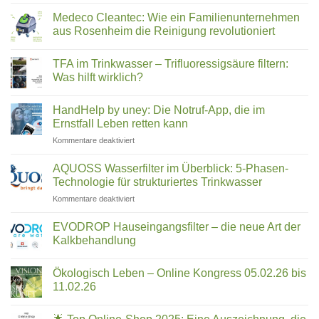
Slow
Wasserstrukturierung,
Juicer
Verwirblern
Medeco Cleantec: Wie ein Familienunternehmen
Vergleich
und
aus Rosenheim die Reinigung revolutioniert
2026:
UMH-
Keine
Hurom,
Energetisierung?
Kommentare
Kuvings,
TFA im Trinkwasser – Trifluoressigsäure filtern:
zu
Medeco
Angel
Was hilft wirklich?
Cleantec:
&
Wie
Keine
Co.
ein
Kommentare
HandHelp by uney: Die Notruf-App, die im
Familienunternehmen
zu
–
aus
TFA
Ernstfall Leben retten kann
welcher
Rosenheim
im
passt
die
Trinkwasser
für
Kommentare deaktiviert
zu
Reinigung
–
HandHelp
revolutioniert
Trifluoressigsäure
dir?
by
filtern:
AQUOSS Wasserfilter im Überblick: 5-Phasen-
Was
uney:
Technologie für strukturiertes Trinkwasser
hilft
Die
wirklich?
für
Kommentare deaktiviert
Notruf-
AQUOSS
App,
Wasserfilter
die
EVODROP Hauseingangsfilter – die neue Art der
im
im
Kalkbehandlung
Überblick:
Ernstfall
Keine
5-
Leben
Kommentare
Phasen-
Ökologisch Leben – Online Kongress 05.02.26 bis
zu
retten
EVODROP
Technologie
11.02.26
kann
Hauseingangsfilter
für
–
Keine
strukturiertes
die
Kommentare
neue
zu
Trinkwasser