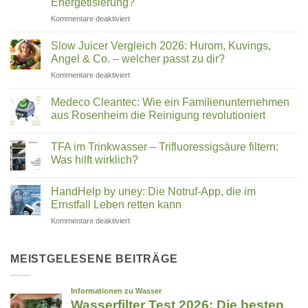
Energetisierung?
wirklich
für
Kommentare deaktiviert
in
Hexagonales
Ihrem
Wasser:
Trinkwasser
Slow Juicer Vergleich 2026: Hurom, Kuvings,
Was
steckt
Angel & Co. – welcher passt zu dir?
steckt
für
Kommentare deaktiviert
hinter
Slow
Wasserstrukturierung,
Juicer
Verwirblern
Medeco Cleantec: Wie ein Familienunternehmen
Vergleich
und
aus Rosenheim die Reinigung revolutioniert
2026:
UMH-
Keine
Hurom,
Energetisierung?
Kommentare
Kuvings,
TFA im Trinkwasser – Trifluoressigsäure filtern:
zu
Medeco
Angel
Was hilft wirklich?
Cleantec:
&
Wie
Keine
Co.
ein
Kommentare
HandHelp by uney: Die Notruf-App, die im
Familienunternehmen
zu
–
aus
TFA
Ernstfall Leben retten kann
welcher
Rosenheim
im
passt
die
Trinkwasser
für
Kommentare deaktiviert
zu
Reinigung
–
HandHelp
revolutioniert
Trifluoressigsäure
dir?
by
filtern:
Was
uney:
MEISTGELESENE BEITRÄGE
hilft
Die
wirklich?
Notruf-
App,
die