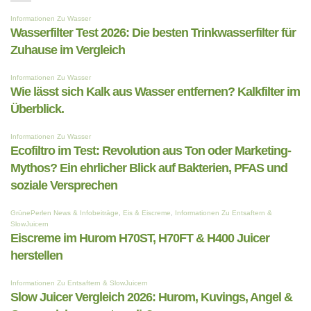
Saftpresse?
Slow
–
Juicer
das
–
steckt
Die
dahinter
neue
Referenz
für
den
gewerblichen
Einsatz