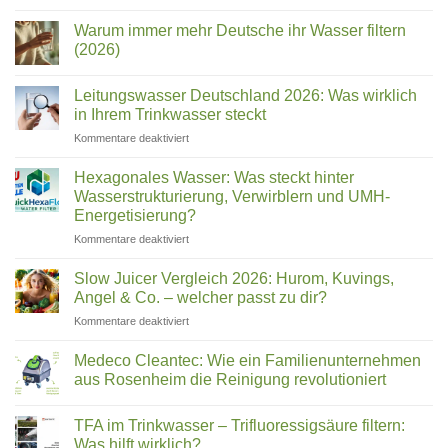
Keine
Sanita:
Kommentare
Welcher
Warum immer mehr Deutsche ihr Wasser filtern
zu
Wasserfilter
Name
(2026)
Test
ist
2026:
Keine
welches
Die
Kommentare
Leitungswasser Deutschland 2026: Was wirklich
besten
zu
Gerät?
Trinkwasserfilter
Warum
in Ihrem Trinkwasser steckt
für
immer
Zuhause
mehr
für
Kommentare deaktiviert
im
Deutsche
Leitungswasser
Vergleich
ihr
Deutschland
Wasser
Hexagonales Wasser: Was steckt hinter
filtern
2026:
Wasserstrukturierung, Verwirblern und UMH-
(2026)
Was
Energetisierung?
wirklich
für
Kommentare deaktiviert
in
Hexagonales
Ihrem
Wasser:
Trinkwasser
Slow Juicer Vergleich 2026: Hurom, Kuvings,
Was
steckt
Angel & Co. – welcher passt zu dir?
steckt
für
Kommentare deaktiviert
hinter
Slow
Wasserstrukturierung,
Juicer
Verwirblern
Medeco Cleantec: Wie ein Familienunternehmen
Vergleich
und
aus Rosenheim die Reinigung revolutioniert
2026:
UMH-
Keine
Hurom,
Energetisierung?
Kommentare
Kuvings,
TFA im Trinkwasser – Trifluoressigsäure filtern:
zu
Medeco
Angel
Was hilft wirklich?