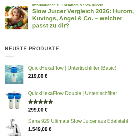
NEUSTE PRODUKTE
QuickHexaFlow | Untertischfilter (Basic)
219,00
€
QuickHexaFlow Double | Untertischfilter
Bewertet
299,00
€
mit
5.00
von 5
Sana 929 Ultimate Slow Juicer aus Edelstahl
1.549,00
€