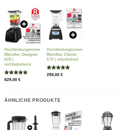
Hochleistungsmixer
Hochleistungsmixer
Blendtec Designer
Blendtec Classic
625 |
570 | refurbished
rechtsdrehend
Bewertet
299,00
€
mit
4.9
Bewertet
629,00
€
von 5
mit
4.88
von 5
ÄHNLICHE PRODUKTE