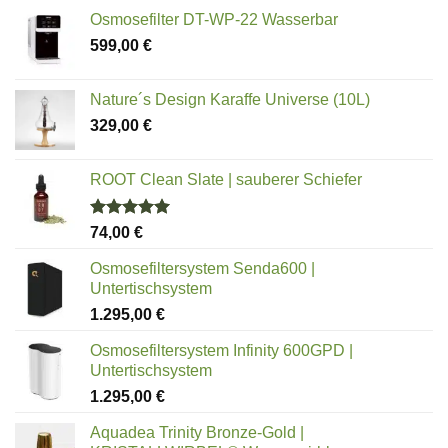
Osmosefilter DT-WP-22 Wasserbar
599,00
€
Nature´s Design Karaffe Universe (10L)
329,00
€
ROOT Clean Slate | sauberer Schiefer
Bewertet
74,00
€
mit
5.00
von 5
Osmosefiltersystem Senda600 |
Untertischsystem
1.295,00
€
Osmosefiltersystem Infinity 600GPD |
Untertischsystem
1.295,00
€
Aquadea Trinity Bronze-Gold |