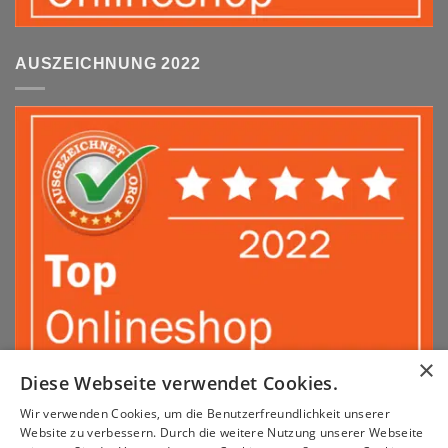
AUSZEICHNUNG 2022
×
Diese Webseite verwendet Cookies.
Wir verwenden Cookies, um die Benutzerfreundlichkeit unserer
Sepa
PayPal
Amazon
Apple
Google
Klarna
Visa
Website zu verbessern. Durch die weitere Nutzung unserer Webseite
Pay
Pay