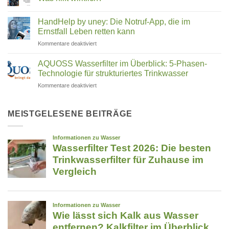
Cleantec:
&
Wie
Keine
Co.
ein
Kommentare
HandHelp by uney: Die Notruf-App, die im
Familienunternehmen
zu
–
aus
TFA
Ernstfall Leben retten kann
welcher
Rosenheim
im
passt
die
Trinkwasser
für
Kommentare deaktiviert
zu
Reinigung
–
HandHelp
revolutioniert
Trifluoressigsäure
dir?
by
filtern:
AQUOSS Wasserfilter im Überblick: 5-Phasen-
Was
uney:
Technologie für strukturiertes Trinkwasser
hilft
Die
wirklich?
für
Kommentare deaktiviert
Notruf-
AQUOSS
App,
Wasserfilter
die
im
MEISTGELESENE BEITRÄGE
im
Überblick:
Ernstfall
5-
Leben
Phasen-
retten
Technologie
kann
für
strukturiertes
Trinkwasser