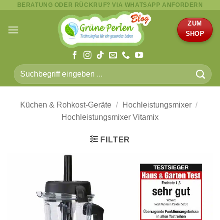
BERATUNG ODER RÜCKRUF? VIA WHATSAPP ANFORDERN
Zum
Inhalt
ZUM
springen
SHOP
Suche
nach:
Küchen & Rohkost-Geräte
/
Hochleistungsmixer
/
Hochleistungsmixer Vitamix
FILTER