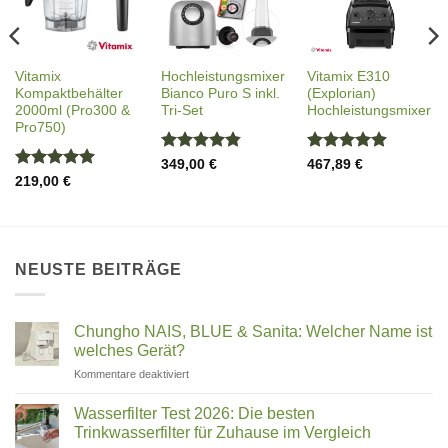
Vitamix
Hochleistungsmixer
Vitamix E310
Kompaktbehälter
Bianco Puro S inkl.
(Explorian)
2000ml (Pro300 &
Tri-Set
Hochleistungsmixer
Pro750)
Bewertet
Bewertet
349,00
€
467,89
€
mit
4.82
mit
4.92
Bewertet
219,00
€
von 5
von 5
mit
5
von
5
NEUSTE BEITRÄGE
Chungho NAIS, BLUE & Sanita: Welcher Name ist
welches Gerät?
für
Kommentare deaktiviert
Chungho
NAIS,
Wasserfilter Test 2026: Die besten
BLUE
Trinkwasserfilter für Zuhause im Vergleich
&