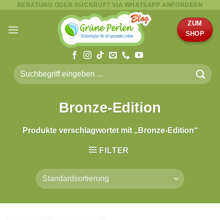
BERATUNG ODER RÜCKRUF? VIA WHATSAPP ANFORDERN
Zum
Inhalt
ZUM
springen
SHOP
Suche
nach:
Bronze-Edition
Produkte verschlagwortet mit „Bronze-Edition“
FILTER