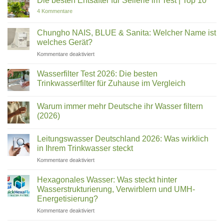
Die besten Entsafter für Sellerie im Test | Top 10
zu
4 Kommentare
Die
besten
Entsafter
Chungho NAIS, BLUE & Sanita: Welcher Name ist
für
welches Gerät?
Sellerie
im
für
Kommentare deaktiviert
Test
Chungho
|
Top
NAIS,
Wasserfilter Test 2026: Die besten
10
BLUE
Trinkwasserfilter für Zuhause im Vergleich
&
Keine
Sanita:
Kommentare
Welcher
Warum immer mehr Deutsche ihr Wasser filtern
zu
Wasserfilter
Name
(2026)
Test
ist
2026:
Keine
welches
Die
Kommentare
Leitungswasser Deutschland 2026: Was wirklich
besten
zu
Gerät?
Trinkwasserfilter
Warum
in Ihrem Trinkwasser steckt
für
immer
Zuhause
mehr
für
Kommentare deaktiviert
im
Deutsche
Leitungswasser
Vergleich
ihr
Deutschland
Wasser
Hexagonales Wasser: Was steckt hinter
filtern
2026:
Wasserstrukturierung, Verwirblern und UMH-
(2026)
Was
Energetisierung?
wirklich
für
Kommentare deaktiviert
in
Hexagonales
Ihrem