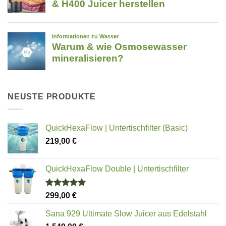
NEUSTE PRODUKTE
QuickHexaFlow | Untertischfilter (Basic)
219,00
€
QuickHexaFlow Double | Untertischfilter
Bewertet
299,00
€
mit
5.00
von 5
Sana 929 Ultimate Slow Juicer aus Edelstahl