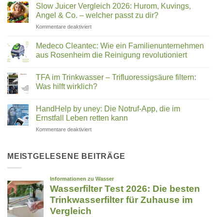
Wasser:
Trinkwasser
Slow Juicer Vergleich 2026: Hurom, Kuvings,
Was
steckt
Angel & Co. – welcher passt zu dir?
steckt
für
Kommentare deaktiviert
hinter
Slow
Wasserstrukturierung,
Juicer
Verwirblern
Medeco Cleantec: Wie ein Familienunternehmen
Vergleich
und
aus Rosenheim die Reinigung revolutioniert
2026:
UMH-
Keine
Hurom,
Energetisierung?
Kommentare
Kuvings,
TFA im Trinkwasser – Trifluoressigsäure filtern:
zu
Medeco
Angel
Was hilft wirklich?
Cleantec:
&
Wie
Keine
Co.
ein
Kommentare
HandHelp by uney: Die Notruf-App, die im
Familienunternehmen
zu
–
aus
TFA
Ernstfall Leben retten kann
welcher
Rosenheim
im
passt
die
Trinkwasser
für
Kommentare deaktiviert
zu
Reinigung
–
HandHelp
revolutioniert
Trifluoressigsäure
dir?
by
filtern:
Was
uney:
MEISTGELESENE BEITRÄGE
hilft
Die
wirklich?
Notruf-
App,
die
im
Ernstfall
Leben