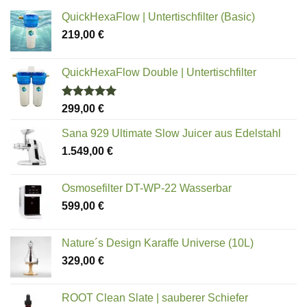
QuickHexaFlow | Untertischfilter (Basic)
219,00
€
QuickHexaFlow Double | Untertischfilter
Bewertet
299,00
€
mit
5.00
von 5
Sana 929 Ultimate Slow Juicer aus Edelstahl
1.549,00
€
Osmosefilter DT-WP-22 Wasserbar
599,00
€
Nature´s Design Karaffe Universe (10L)
329,00
€
ROOT Clean Slate | sauberer Schiefer