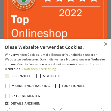
×
Diese Webseite verwendet Cookies.
Wir verwenden Cookies, um die Benutzerfreundlichkeit unserer
Sepa
PayPal
Amazon
Apple
Google
Klarna
Visa
Website zu verbessern. Durch die weitere Nutzung unserer Webseite
Pay
Pay
stimmen Sie der Verwendung von Cookies gemäß unserer Cookie-
MasterCard
American
Sofort
GiroPay
Richtlinie zu.
Datenschutzerklärung
Express
ESSENZIELL
STATISTIK
KONTAKT & BERATUNG
SERVICE
VERSAND & ZAHLUNG
PARTNERPROGRAMM
HÄNDLER
IMPRESSUM
AGB
WIDERRUFSRECHT
DATENSCHUTZ
MARKETING/TRACKING
FUNKTIONALE
Copyright 2026 ©
GrünePerlen GmbH
EXTERNE MEDIEN
DETAILS ANZEIGEN