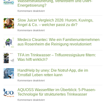
Wasserstrukturierung, Verwirblern und UMH-
(2026)
Was
Energetisierung?
wirklich
für
Kommentare deaktiviert
in
Hexagonales
Ihrem
Wasser:
Trinkwasser
Slow Juicer Vergleich 2026: Hurom, Kuvings,
Was
steckt
Angel & Co. – welcher passt zu dir?
steckt
für
Kommentare deaktiviert
hinter
Slow
Wasserstrukturierung,
Juicer
Verwirblern
Medeco Cleantec: Wie ein Familienunternehmen
Vergleich
und
aus Rosenheim die Reinigung revolutioniert
2026:
UMH-
Keine
Hurom,
Energetisierung?
Kommentare
Kuvings,
TFA im Trinkwasser – Trifluoressigsäure filtern:
zu
Medeco
Angel
Was hilft wirklich?
Cleantec:
&
Wie
Keine
Co.
ein
Kommentare
HandHelp by uney: Die Notruf-App, die im
Familienunternehmen
zu
–
aus
TFA
Ernstfall Leben retten kann
welcher
Rosenheim
im
passt
die
Trinkwasser
für
Kommentare deaktiviert
zu
Reinigung
–
HandHelp
revolutioniert
Trifluoressigsäure
dir?
by
filtern:
AQUOSS Wasserfilter im Überblick: 5-Phasen-
Was
uney:
Technologie für strukturiertes Trinkwasser
hilft
Die
wirklich?
für
Kommentare deaktiviert
Notruf-
AQUOSS
App,