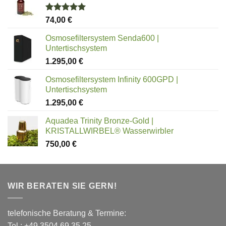
Bewertet
74,00
€
mit
5.00
von 5
Osmosefiltersystem Senda600 |
Untertischsystem
1.295,00
€
Osmosefiltersystem Infinity 600GPD |
Untertischsystem
1.295,00
€
Aquadea Trinity Bronze-Gold |
KRISTALLWIRBEL® Wasserwirbler
750,00
€
WIR BERATEN SIE GERN!
telefonische Beratung & Termine:
Tel.: +49 3504 69 35 25