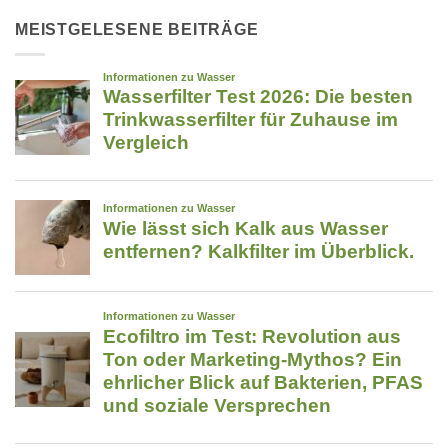
Wasserfilter
die
im
MEISTGELESENE BEITRÄGE
im
Überblick:
Ernstfall
5-
Leben
Phasen-
retten
Technologie
kann
für
strukturiertes
Trinkwasser