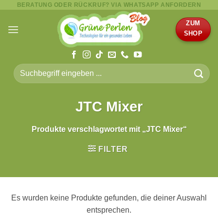
BERATUNG ODER RÜCKRUF? VIA WHATSAPP ANFORDERN
Zum
Inhalt
ZUM
springen
SHOP
Suche
nach:
JTC Mixer
Produkte verschlagwortet mit „JTC Mixer“
FILTER
Es wurden keine Produkte gefunden, die deiner Auswahl
entsprechen.