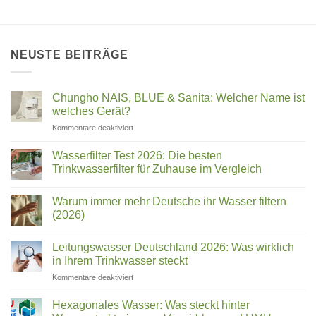
NEUSTE BEITRÄGE
Chungho NAIS, BLUE & Sanita: Welcher Name ist
welches Gerät?
für
Kommentare deaktiviert
Chungho
NAIS,
Wasserfilter Test 2026: Die besten
BLUE
Trinkwasserfilter für Zuhause im Vergleich
&
Keine
Sanita:
Kommentare
Welcher
Warum immer mehr Deutsche ihr Wasser filtern
zu
Wasserfilter
Name
(2026)
Test
ist
2026:
Keine
welches
Die
Kommentare
Leitungswasser Deutschland 2026: Was wirklich
besten
zu
Gerät?
Trinkwasserfilter
Warum
in Ihrem Trinkwasser steckt
für
immer
Zuhause
mehr
für
Kommentare deaktiviert
im
Deutsche
Leitungswasser
Vergleich
ihr
Deutschland
Wasser
Hexagonales Wasser: Was steckt hinter
filtern
2026: