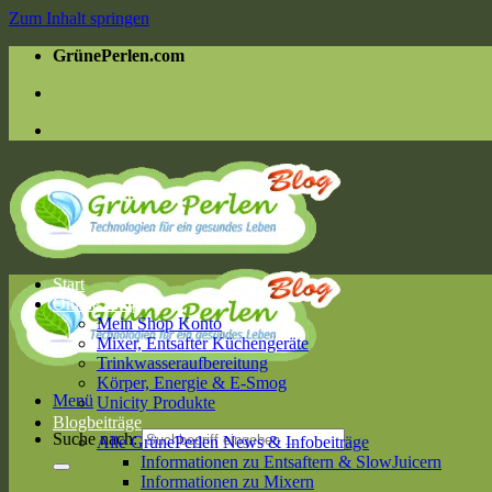
Zum Inhalt springen
GrünePerlen.com
Start
Online Shop
Mein Shop Konto
Mixer, Entsafter Küchengeräte
Trinkwasseraufbereitung
Körper, Energie & E-Smog
Menü
Unicity Produkte
Blogbeiträge
Suche nach:
Alle GrünePerlen News & Infobeiträge
Informationen zu Entsaftern & SlowJuicern
Informationen zu Mixern