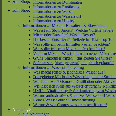
zum Shop
Informationen zu Dörrgeräten
Informationen zu Ernährung
zum Shop
Informationen zu Wasser
Informationen zu Wasserstoff
Informationen zu Unicity
Informationen zu Mixern, Entsaftern & SlowJuicern
Was ist ein Slow Juicer? | Welche Vorteile hat er?
Mixer oder Entsafter? Was ist Besser?
Die besten Entsafter für Sellerie im Test | Top 10
Was sollte ich beim Entsafter kaufen beachten?
Was sollte ich beim Mixer kaufen beachten?
Vakuum Mixer – Was ist dran am neuen Mixer Tr
Grüne Smoothies mixen – das sollten Sie wissen!
Saft: besser „frisch gepresst“, als „frisch gekauft“!
Informationen zu Wasseraufbereitung
Was macht reines & lebendiges Wasser aus?
Die geheime Macht des Wasser liegt in der Struktu
Was filtert was? Osmose, Destillation oder Aktivk
Wie lässt sich Kalk aus Wasser entfernen? Kalkfilt
UMH – Vitalisierung & Strukturierung von Wasse
Warum antioxidatives & aktives Wasserstoff Wasse
Reines Wasser durch Osmosefilterung
Warum & wie Osmosewasser mineralisieren?
Anleitungen
alle Anleitungen