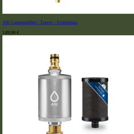
Alb Campingfilter | Travel – Festeinbau
149,90
€