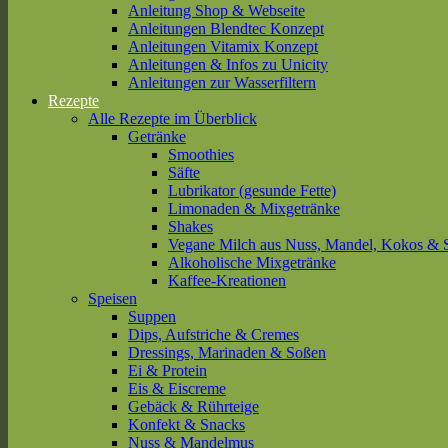
Anleitung Shop & Webseite
Anleitungen Blendtec Konzept
Anleitungen Vitamix Konzept
Anleitungen & Infos zu Unicity
Anleitungen zur Wasserfiltern
Rezepte
Alle Rezepte im Überblick
Getränke
Smoothies
Säfte
Lubrikator (gesunde Fette)
Limonaden & Mixgetränke
Shakes
Vegane Milch aus Nuss, Mandel, Kokos & 
Alkoholische Mixgetränke
Kaffee-Kreationen
Speisen
Suppen
Dips, Aufstriche & Cremes
Dressings, Marinaden & Soßen
Ei & Protein
Eis & Eiscreme
Gebäck & Rührteige
Konfekt & Snacks
Nuss & Mandelmus