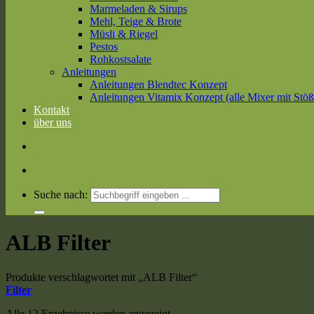
Marmeladen & Sirups
Mehl, Teige & Brote
Müsli & Riegel
Pestos
Rohkostsalate
Anleitungen
Anleitungen Blendtec Konzept
Anleitungen Vitamix Konzept (alle Mixer mit Stöß
Kontakt
über uns
Suche nach:
ALB Filter
Produkte verschlagwortet mit „ALB Filter“
Filter
Alle 12 Ergebnisse werden angezeigt