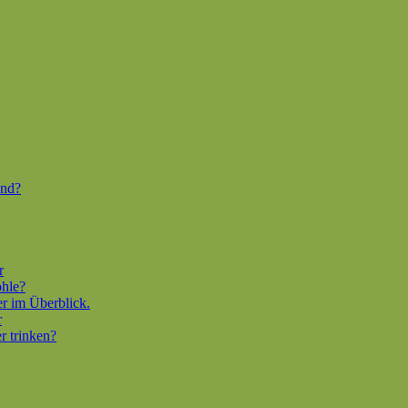
end?
r
ohle?
er im Überblick.
r
r trinken?