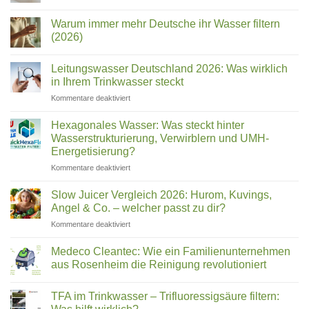
Keine
Sanita:
Kommentare
Welcher
Warum immer mehr Deutsche ihr Wasser filtern
zu
Wasserfilter
Name
(2026)
Test
ist
2026:
Keine
welches
Die
Kommentare
Leitungswasser Deutschland 2026: Was wirklich
besten
zu
Gerät?
Trinkwasserfilter
Warum
in Ihrem Trinkwasser steckt
für
immer
Zuhause
mehr
für
Kommentare deaktiviert
im
Deutsche
Leitungswasser
Vergleich
ihr
Deutschland
Wasser
Hexagonales Wasser: Was steckt hinter
filtern
2026:
Wasserstrukturierung, Verwirblern und UMH-
(2026)
Was
Energetisierung?
wirklich
für
Kommentare deaktiviert
in
Hexagonales
Ihrem
Wasser:
Trinkwasser
Slow Juicer Vergleich 2026: Hurom, Kuvings,
Was
steckt
Angel & Co. – welcher passt zu dir?
steckt
für
Kommentare deaktiviert
hinter
Slow
Wasserstrukturierung,
Juicer
Verwirblern
Medeco Cleantec: Wie ein Familienunternehmen
Vergleich
und
aus Rosenheim die Reinigung revolutioniert
2026:
UMH-
Keine
Hurom,
Energetisierung?
Kommentare
Kuvings,
TFA im Trinkwasser – Trifluoressigsäure filtern:
zu
Medeco
Angel