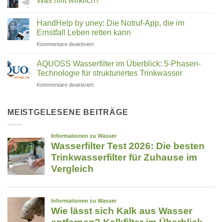
Was hilft wirklich?
Cleantec:
&
Wie
Keine
Co.
ein
Kommentare
HandHelp by uney: Die Notruf-App, die im
Familienunternehmen
zu
–
aus
TFA
Ernstfall Leben retten kann
welcher
Rosenheim
im
passt
die
Trinkwasser
für
Kommentare deaktiviert
zu
Reinigung
–
HandHelp
revolutioniert
Trifluoressigsäure
dir?
by
filtern:
AQUOSS Wasserfilter im Überblick: 5-Phasen-
Was
uney:
Technologie für strukturiertes Trinkwasser
hilft
Die
wirklich?
für
Kommentare deaktiviert
Notruf-
AQUOSS
App,
Wasserfilter
die
im
MEISTGELESENE BEITRÄGE
im
Überblick:
Ernstfall
5-
Leben
Phasen-
retten
Technologie
kann
für
strukturiertes
Trinkwasser