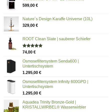
599,00
€
Nature´s Design Karaffe Universe (10L)
329,00
€
ROOT Clean Slate | sauberer Schiefer
Bewertet
74,00
€
mit
5.00
von 5
Osmosefiltersystem Senda600 |
Untertischsystem
1.295,00
€
Osmosefiltersystem Infinity 600GPD |
Untertischsystem
1.295,00
€
Aquadea Trinity Bronze-Gold |
KRISTALLWIRBEL® Wasserwirbler