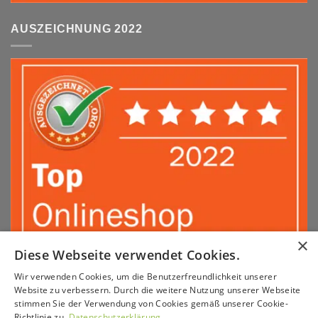
AUSZEICHNUNG 2022
×
Diese Webseite verwendet Cookies.
Wir verwenden Cookies, um die Benutzerfreundlichkeit unserer
Sepa
PayPal
Amazon
Apple
Google
Klarna
Visa
Website zu verbessern. Durch die weitere Nutzung unserer Webseite
Pay
Pay
stimmen Sie der Verwendung von Cookies gemäß unserer Cookie-
MasterCard
American
Sofort
GiroPay
Richtlinie zu.
Datenschutzerklärung