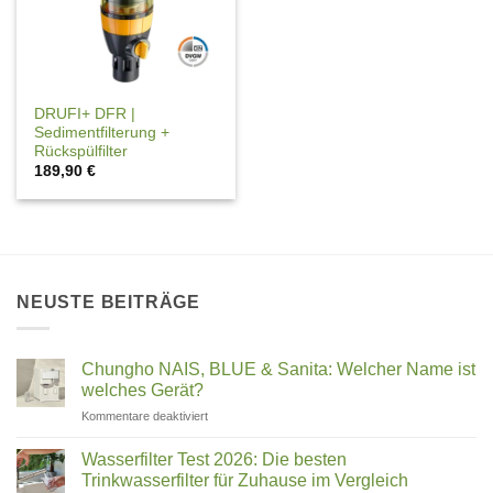
DRUFI+ DFR |
Sedimentfilterung +
Rückspülfilter
189,90
€
NEUSTE BEITRÄGE
Chungho NAIS, BLUE & Sanita: Welcher Name ist
welches Gerät?
für
Kommentare deaktiviert
Chungho
NAIS,
Wasserfilter Test 2026: Die besten
BLUE
Trinkwasserfilter für Zuhause im Vergleich
&