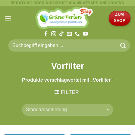
BERATUNG ODER RÜCKRUF? VIA WHATSAPP ANFORDERN
Zum
Inhalt
ZUM
springen
SHOP
Suche
nach:
Vorfilter
Produkte verschlagwortet mit „Vorfilter“
FILTER