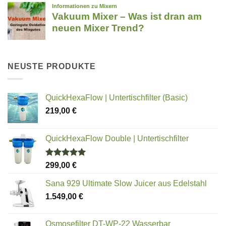
NEUSTE PRODUKTE
QuickHexaFlow | Untertischfilter (Basic)
219,00
€
QuickHexaFlow Double | Untertischfilter
Bewertet
299,00
€
mit
5.00
von 5
Sana 929 Ultimate Slow Juicer aus Edelstahl
1.549,00
€
Osmosefilter DT-WP-22 Wasserbar