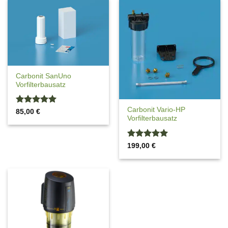
Carbonit SanUno
Vorfilterbausatz
Carbonit Vario-HP
Bewertet
85,00
€
Vorfilterbausatz
mit
5
von
5
Bewertet
199,00
€
mit
5
von
5