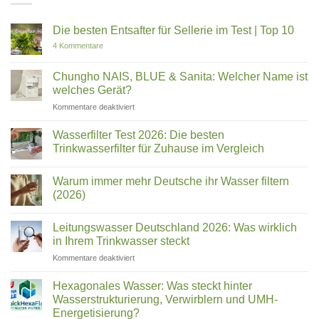
Die besten Entsafter für Sellerie im Test | Top 10
zu
4 Kommentare
Die
besten
Entsafter
Chungho NAIS, BLUE & Sanita: Welcher Name ist
für
welches Gerät?
Sellerie
im
für
Kommentare deaktiviert
Test
Chungho
|
Top
NAIS,
Wasserfilter Test 2026: Die besten
10
BLUE
Trinkwasserfilter für Zuhause im Vergleich
&
Keine
Sanita:
Kommentare
Welcher
Warum immer mehr Deutsche ihr Wasser filtern
zu
Wasserfilter
Name
(2026)
Test
ist
2026:
Keine
welches
Die
Kommentare
Leitungswasser Deutschland 2026: Was wirklich
besten
zu
Gerät?
Trinkwasserfilter
Warum
in Ihrem Trinkwasser steckt
für
immer
Zuhause
mehr
für
Kommentare deaktiviert
im
Deutsche
Leitungswasser
Vergleich
ihr
Deutschland
Wasser
Hexagonales Wasser: Was steckt hinter
filtern
2026:
Wasserstrukturierung, Verwirblern und UMH-
(2026)
Was
Energetisierung?
wirklich