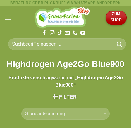
BERATUNG ODER RÜCKRUF? VIA WHATSAPP ANFORDERN
Zum
Inhalt
ZUM
springen
SHOP
Suche
nach:
Highdrogen Age2Go Blue900
Produkte verschlagwortet mit „Highdrogen Age2Go
Blue900“
FILTER