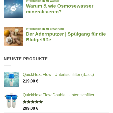
NEUSTE PRODUKTE
QuickHexaFlow | Untertischfilter (Basic)
219,00
€
QuickHexaFlow Double | Untertischfilter
Bewertet
299,00
€
mit
5.00