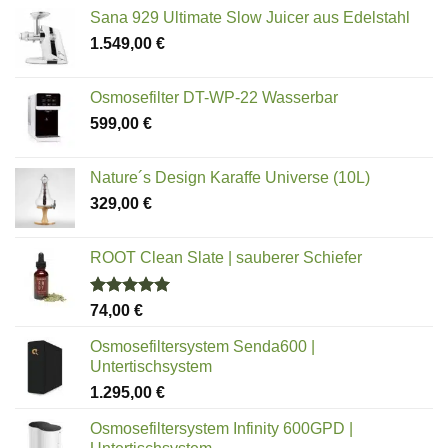
von 5
Sana 929 Ultimate Slow Juicer aus Edelstahl
1.549,00
€
Osmosefilter DT-WP-22 Wasserbar
599,00
€
Nature´s Design Karaffe Universe (10L)
329,00
€
ROOT Clean Slate | sauberer Schiefer
Bewertet
74,00
€
mit
5.00
von 5
Osmosefiltersystem Senda600 |
Untertischsystem
1.295,00
€
Osmosefiltersystem Infinity 600GPD |