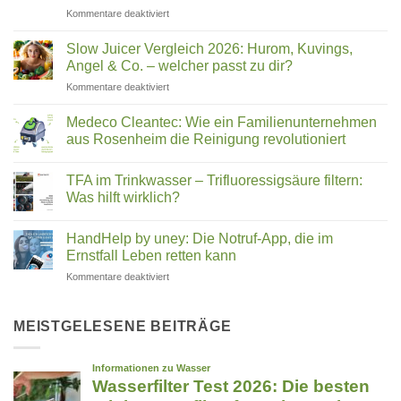
für
Kommentare deaktiviert
in
Hexagonales
Ihrem
Wasser:
Trinkwasser
Slow Juicer Vergleich 2026: Hurom, Kuvings,
Was
steckt
Angel & Co. – welcher passt zu dir?
steckt
für
Kommentare deaktiviert
hinter
Slow
Wasserstrukturierung,
Juicer
Verwirblern
Medeco Cleantec: Wie ein Familienunternehmen
Vergleich
und
aus Rosenheim die Reinigung revolutioniert
2026:
UMH-
Keine
Hurom,
Energetisierung?
Kommentare
Kuvings,
TFA im Trinkwasser – Trifluoressigsäure filtern:
zu
Medeco
Angel
Was hilft wirklich?
Cleantec:
&
Wie
Keine
Co.
ein
Kommentare
HandHelp by uney: Die Notruf-App, die im
Familienunternehmen
zu
–
aus
TFA
Ernstfall Leben retten kann
welcher
Rosenheim
im
passt
die
Trinkwasser
für
Kommentare deaktiviert
zu
Reinigung
–
HandHelp
revolutioniert
Trifluoressigsäure
dir?
by
filtern:
Was
uney:
MEISTGELESENE BEITRÄGE
hilft
Die
wirklich?
Notruf-
App,
die
im