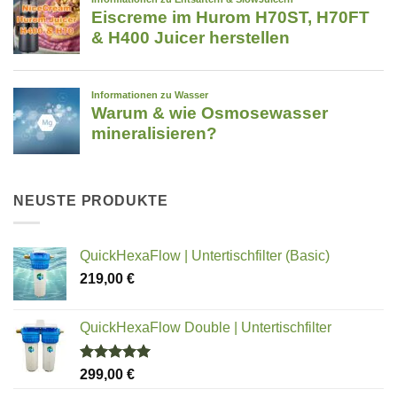
NEUSTE PRODUKTE
QuickHexaFlow | Untertischfilter (Basic)
219,00
€
QuickHexaFlow Double | Untertischfilter
Bewertet
299,00
€
mit
5.00