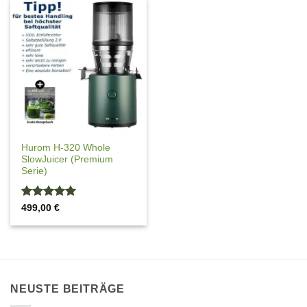
Hurom H-320 Whole
SlowJuicer (Premium
Serie)
Bewertet
499,00
€
mit
5
von
5
NEUSTE BEITRÄGE