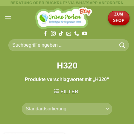
BERATUNG ODER RÜCKRUF? VIA WHATSAPP ANFORDERN
Zum
Inhalt
ZUM
springen
SHOP
Suche
nach:
H320
Produkte verschlagwortet mit „H320“
FILTER