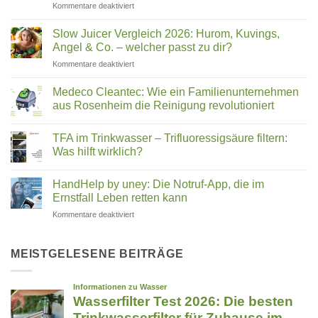
für
Kommentare deaktiviert
in
Hexagonales
Ihrem
Wasser:
Trinkwasser
Slow Juicer Vergleich 2026: Hurom, Kuvings,
Was
steckt
Angel & Co. – welcher passt zu dir?
steckt
für
Kommentare deaktiviert
hinter
Slow
Wasserstrukturierung,
Juicer
Verwirblern
Medeco Cleantec: Wie ein Familienunternehmen
Vergleich
und
aus Rosenheim die Reinigung revolutioniert
2026:
UMH-
Keine
Hurom,
Energetisierung?
Kommentare
Kuvings,
TFA im Trinkwasser – Trifluoressigsäure filtern:
zu
Medeco
Angel
Was hilft wirklich?
Cleantec:
&
Wie
Keine
Co.
ein
Kommentare
HandHelp by uney: Die Notruf-App, die im
Familienunternehmen
zu
–
aus
TFA
Ernstfall Leben retten kann
welcher
Rosenheim
im
passt
die
Trinkwasser
für
Kommentare deaktiviert
zu
Reinigung
–
HandHelp
revolutioniert
Trifluoressigsäure
dir?
by
filtern:
Was
uney:
MEISTGELESENE BEITRÄGE
hilft
Die
wirklich?
Notruf-
App,
die
im