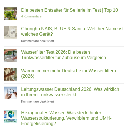
Die besten Entsafter für Sellerie im Test | Top 10
zu
4 Kommentare
Die
besten
Entsafter
Chungho NAIS, BLUE & Sanita: Welcher Name ist
für
welches Gerät?
Sellerie
im
für
Kommentare deaktiviert
Test
Chungho
|
Top
NAIS,
Wasserfilter Test 2026: Die besten
10
BLUE
Trinkwasserfilter für Zuhause im Vergleich
&
Keine
Sanita:
Kommentare
Welcher
Warum immer mehr Deutsche ihr Wasser filtern
zu
Wasserfilter
Name
(2026)
Test
ist
2026:
Keine
welches
Die
Kommentare
Leitungswasser Deutschland 2026: Was wirklich
besten
zu
Gerät?
Trinkwasserfilter
Warum
in Ihrem Trinkwasser steckt
für
immer
Zuhause
mehr
für
Kommentare deaktiviert
im
Deutsche
Leitungswasser
Vergleich
ihr
Deutschland
Wasser
Hexagonales Wasser: Was steckt hinter
filtern
2026:
Wasserstrukturierung, Verwirblern und UMH-
(2026)
Was
Energetisierung?
wirklich