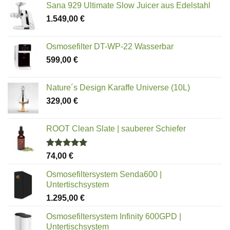
von 5
Sana 929 Ultimate Slow Juicer aus Edelstahl
1.549,00
€
Osmosefilter DT-WP-22 Wasserbar
599,00
€
Nature´s Design Karaffe Universe (10L)
329,00
€
ROOT Clean Slate | sauberer Schiefer
Bewertet
74,00
€
mit
5.00
von 5
Osmosefiltersystem Senda600 |
Untertischsystem
1.295,00
€
Osmosefiltersystem Infinity 600GPD |
Untertischsystem