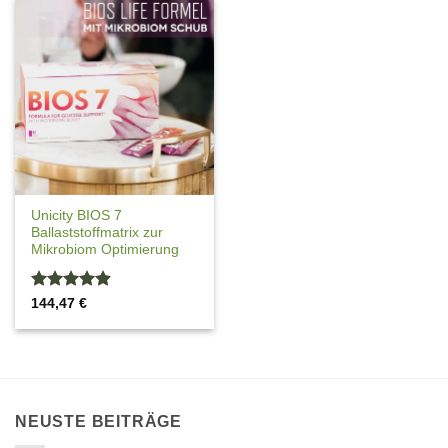
Unicity BIOS 7
Ballaststoffmatrix zur
Mikrobiom Optimierung
Bewertet
144,47
€
mit
4.89
von 5
NEUSTE BEITRÄGE