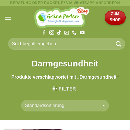
BERATUNG ODER RÜCKRUF? VIA WHATSAPP ANFORDERN
Zum
Inhalt
ZUM
springen
SHOP
Suche
nach:
Darmgesundheit
Produkte verschlagwortet mit „Darmgesundheit“
FILTER