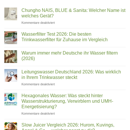
Chungho NAIS, BLUE & Sanita: Welcher Name ist
welches Gerät?
für
Kommentare deaktiviert
Chungho
NAIS,
Wasserfilter Test 2026: Die besten
BLUE
Trinkwasserfilter für Zuhause im Vergleich
&
Keine
Sanita:
Kommentare
Welcher
Warum immer mehr Deutsche ihr Wasser filtern
zu
Wasserfilter
Name
(2026)
Test
ist
2026:
Keine
welches
Die
Kommentare
Leitungswasser Deutschland 2026: Was wirklich
besten
zu
Gerät?
Trinkwasserfilter
Warum
in Ihrem Trinkwasser steckt
für
immer
Zuhause
mehr
für
Kommentare deaktiviert
im
Deutsche
Leitungswasser
Vergleich
ihr
Deutschland
Wasser
Hexagonales Wasser: Was steckt hinter
filtern
2026:
Wasserstrukturierung, Verwirblern und UMH-
(2026)
Was
Energetisierung?
wirklich
für
Kommentare deaktiviert
in
Hexagonales
Ihrem
Wasser:
Trinkwasser
Slow Juicer Vergleich 2026: Hurom, Kuvings,
Was
steckt