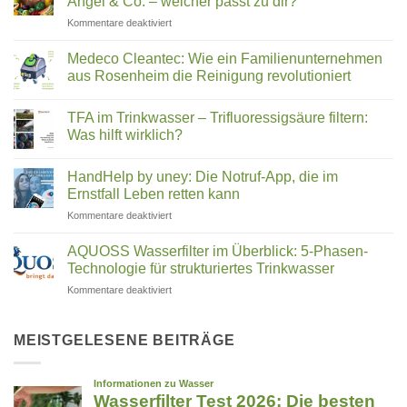
Angel & Co. – welcher passt zu dir?
steckt
für
Kommentare deaktiviert
hinter
Slow
Wasserstrukturierung,
Juicer
Verwirblern
Medeco Cleantec: Wie ein Familienunternehmen
Vergleich
und
aus Rosenheim die Reinigung revolutioniert
2026:
UMH-
Keine
Hurom,
Energetisierung?
Kommentare
Kuvings,
TFA im Trinkwasser – Trifluoressigsäure filtern:
zu
Medeco
Angel
Was hilft wirklich?
Cleantec:
&
Wie
Keine
Co.
ein
Kommentare
HandHelp by uney: Die Notruf-App, die im
Familienunternehmen
zu
–
aus
TFA
Ernstfall Leben retten kann
welcher
Rosenheim
im
passt
die
Trinkwasser
für
Kommentare deaktiviert
zu
Reinigung
–
HandHelp
revolutioniert
Trifluoressigsäure
dir?
by
filtern:
AQUOSS Wasserfilter im Überblick: 5-Phasen-
Was
uney:
Technologie für strukturiertes Trinkwasser
hilft
Die
wirklich?
für
Kommentare deaktiviert
Notruf-
AQUOSS
App,
Wasserfilter
die
im
MEISTGELESENE BEITRÄGE
im
Überblick:
Ernstfall
5-
Leben
Phasen-
retten
Technologie
kann