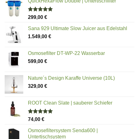
QuickHexaFlow Double | Untertischfilter
Bewertet
299,00
€
mit
5.00
von 5
Sana 929 Ultimate Slow Juicer aus Edelstahl
1.549,00
€
Osmosefilter DT-WP-22 Wasserbar
599,00
€
Nature´s Design Karaffe Universe (10L)
329,00
€
ROOT Clean Slate | sauberer Schiefer
Bewertet
74,00
€
mit
5.00
von 5
Osmosefiltersystem Senda600 |
Untertischsystem