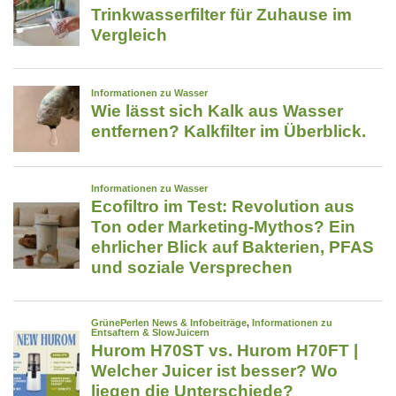
für
strukturiertes
Trinkwasser