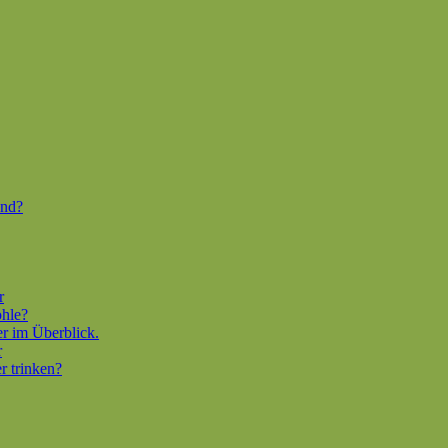
end?
r
ohle?
er im Überblick.
r
r trinken?