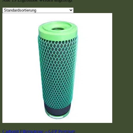
Carbonit Filterpatrone – GFP Premium