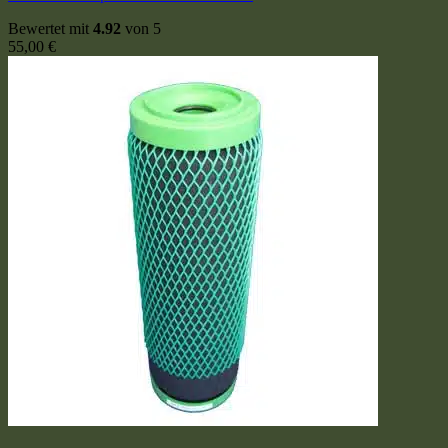
Bewertet mit
4.92
von 5
55,00
€