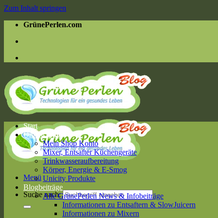
Zum Inhalt springen
GrünePerlen.com
Start
Online Shop
Mein Shop Konto
Mixer, Entsafter Küchengeräte
Trinkwasseraufbereitung
Körper, Energie & E-Smog
Menü
Unicity Produkte
Blogbeiträge
Suche nach:
Alle GrünePerlen News & Infobeiträge
Informationen zu Entsaftern & SlowJuicern
Informationen zu Mixern