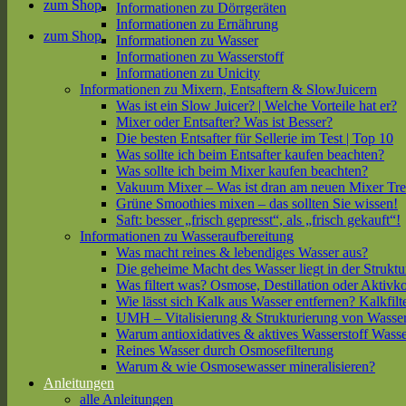
zum Shop
Informationen zu Dörrgeräten
Informationen zu Ernährung
zum Shop
Informationen zu Wasser
Informationen zu Wasserstoff
Informationen zu Unicity
Informationen zu Mixern, Entsaftern & SlowJuicern
Was ist ein Slow Juicer? | Welche Vorteile hat er?
Mixer oder Entsafter? Was ist Besser?
Die besten Entsafter für Sellerie im Test | Top 10
Was sollte ich beim Entsafter kaufen beachten?
Was sollte ich beim Mixer kaufen beachten?
Vakuum Mixer – Was ist dran am neuen Mixer Tr
Grüne Smoothies mixen – das sollten Sie wissen!
Saft: besser „frisch gepresst“, als „frisch gekauft“!
Informationen zu Wasseraufbereitung
Was macht reines & lebendiges Wasser aus?
Die geheime Macht des Wasser liegt in der Struktu
Was filtert was? Osmose, Destillation oder Aktivk
Wie lässt sich Kalk aus Wasser entfernen? Kalkfilt
UMH – Vitalisierung & Strukturierung von Wasse
Warum antioxidatives & aktives Wasserstoff Wasse
Reines Wasser durch Osmosefilterung
Warum & wie Osmosewasser mineralisieren?
Anleitungen
alle Anleitungen