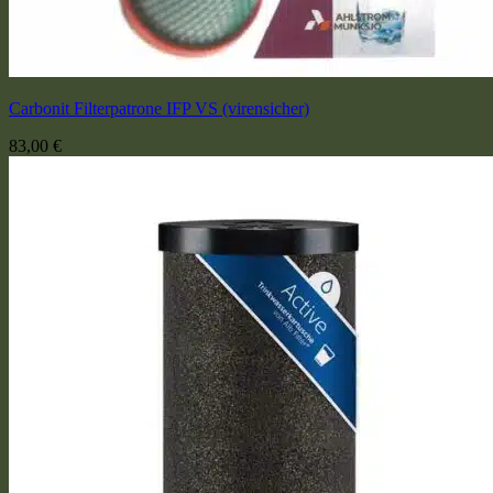
Carbonit Filterpatrone IFP VS (virensicher)
83,00
€