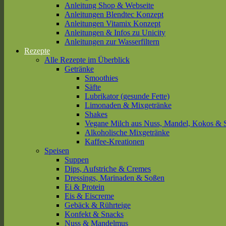
Anleitung Shop & Webseite
Anleitungen Blendtec Konzept
Anleitungen Vitamix Konzept
Anleitungen & Infos zu Unicity
Anleitungen zur Wasserfiltern
Rezepte
Alle Rezepte im Überblick
Getränke
Smoothies
Säfte
Lubrikator (gesunde Fette)
Limonaden & Mixgetränke
Shakes
Vegane Milch aus Nuss, Mandel, Kokos & 
Alkoholische Mixgetränke
Kaffee-Kreationen
Speisen
Suppen
Dips, Aufstriche & Cremes
Dressings, Marinaden & Soßen
Ei & Protein
Eis & Eiscreme
Gebäck & Rührteige
Konfekt & Snacks
Nuss & Mandelmus