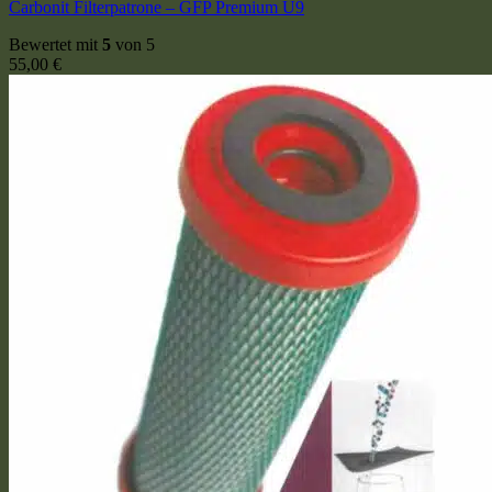
Carbonit Filterpatrone – GFP Premium U9
Bewertet mit
5
von 5
55,00
€