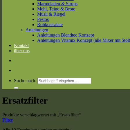
Marmeladen & Sirups
Mehl, Teige & Brote
Müsli & Riegel
Pestos
Rohkostsalate
Anleitungen
Anleitungen Blendtec Konzept
Anleitungen Vitamix Konzept (alle Mixer mit Stöß
Kontakt
über uns
Suche nach:
Ersatzfilter
Produkte verschlagwortet mit „Ersatzfilter“
Filter
Alle 19 Ergebnisse werden angezeigt