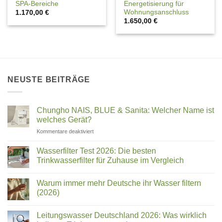
SPA-Bereiche
Energetisierung für
Wohnungsanschluss
1.170,00
€
1.650,00
€
NEUSTE BEITRÄGE
Chungho NAIS, BLUE & Sanita: Welcher Name ist
welches Gerät?
für
Kommentare deaktiviert
Chungho
NAIS,
Wasserfilter Test 2026: Die besten
BLUE
Trinkwasserfilter für Zuhause im Vergleich
&
Keine
Sanita:
Kommentare
Welcher
Warum immer mehr Deutsche ihr Wasser filtern
zu
Wasserfilter
Name
(2026)
Test
ist
2026:
Keine
welches
Die
Kommentare
Leitungswasser Deutschland 2026: Was wirklich
besten
zu
Gerät?
Trinkwasserfilter
Warum