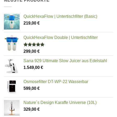
NEUSTE PRODUKTE
QuickHexaFlow | Untertischfilter (Basic)
219,00
€
QuickHexaFlow Double | Untertischfilter
Bewertet
299,00
€
mit
5.00
von 5
Sana 929 Ultimate Slow Juicer aus Edelstahl
1.549,00
€
Osmosefilter DT-WP-22 Wasserbar
599,00
€
Nature´s Design Karaffe Universe (10L)
329,00
€