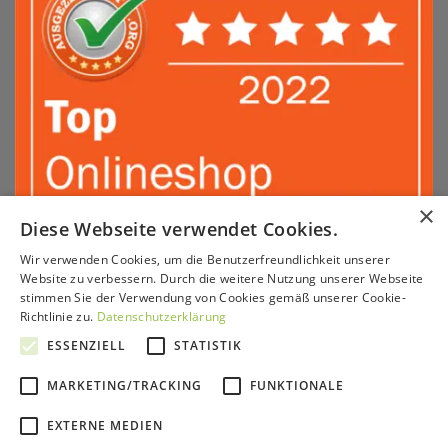
×
Diese Webseite verwendet Cookies.
Wir verwenden Cookies, um die Benutzerfreundlichkeit unserer
Sepa
PayPal
Amazon
Apple
Google
Klarna
Visa
Website zu verbessern. Durch die weitere Nutzung unserer Webseite
Pay
Pay
stimmen Sie der Verwendung von Cookies gemäß unserer Cookie-
MasterCard
American
Sofort
GiroPay
Richtlinie zu.
Datenschutzerklärung
Express
KONTAKT & BERATUNG
SERVICE
VERSAND & ZAHLUNG
ESSENZIELL
STATISTIK
PARTNERPROGRAMM
HÄNDLER
IMPRESSUM
AGB
WIDERRUFSRECHT
DATENSCHUTZ
MARKETING/TRACKING
FUNKTIONALE
Copyright 2026 ©
GrünePerlen GmbH
EXTERNE MEDIEN