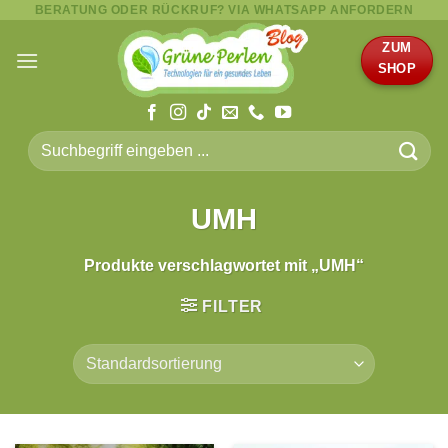
BERATUNG ODER RÜCKRUF? VIA WHATSAPP ANFORDERN
Zum
Inhalt
ZUM
springen
SHOP
Suche
nach:
UMH
Produkte verschlagwortet mit „UMH“
FILTER