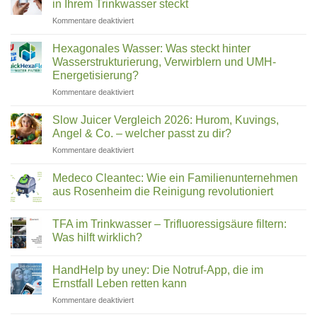
in Ihrem Trinkwasser steckt
für
immer
Zuhause
mehr
für
Kommentare deaktiviert
im
Deutsche
Leitungswasser
Vergleich
ihr
Deutschland
Wasser
Hexagonales Wasser: Was steckt hinter
filtern
2026:
Wasserstrukturierung, Verwirblern und UMH-
(2026)
Was
Energetisierung?
wirklich
für
Kommentare deaktiviert
in
Hexagonales
Ihrem
Wasser:
Trinkwasser
Slow Juicer Vergleich 2026: Hurom, Kuvings,
Was
steckt
Angel & Co. – welcher passt zu dir?
steckt
für
Kommentare deaktiviert
hinter
Slow
Wasserstrukturierung,
Juicer
Verwirblern
Medeco Cleantec: Wie ein Familienunternehmen
Vergleich
und
aus Rosenheim die Reinigung revolutioniert
2026:
UMH-
Keine
Hurom,
Energetisierung?
Kommentare
Kuvings,
TFA im Trinkwasser – Trifluoressigsäure filtern:
zu
Medeco
Angel
Was hilft wirklich?
Cleantec:
&
Wie
Keine
Co.
ein
Kommentare
HandHelp by uney: Die Notruf-App, die im
Familienunternehmen
zu
–
aus
TFA
Ernstfall Leben retten kann
welcher
Rosenheim
im
passt
die
Trinkwasser
für
Kommentare deaktiviert
zu
Reinigung
–
HandHelp
revolutioniert
Trifluoressigsäure