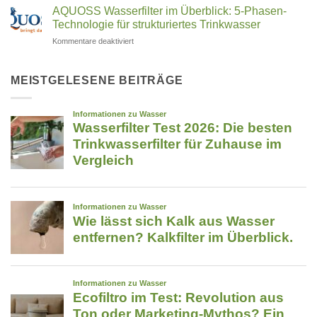
dir?
by
filtern:
AQUOSS Wasserfilter im Überblick: 5-Phasen-
Was
uney:
Technologie für strukturiertes Trinkwasser
hilft
Die
wirklich?
für
Kommentare deaktiviert
Notruf-
AQUOSS
App,
Wasserfilter
die
im
MEISTGELESENE BEITRÄGE
im
Überblick:
Ernstfall
5-
Leben
Phasen-
retten
Technologie
kann
für
strukturiertes
Trinkwasser