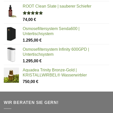
ROOT Clean Slate | sauberer Schiefer
Bewertet
74,00
€
mit
5.00
von 5
Osmosefiltersystem Senda600 |
Untertischsystem
1.295,00
€
Osmosefiltersystem Infinity 600GPD |
Untertischsystem
1.295,00
€
Aquadea Trinity Bronze-Gold |
KRISTALLWIRBEL® Wasserwirbler
750,00
€
WIR BERATEN SIE GERN!