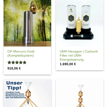
GP-Mercuro-Gold
UMH Hexagon | Carbonit
(Komplettsystem)
Filter mit UMH
Energetisierung
1.690,00
€
Bewertet
918,06
€
mit
5
von
5