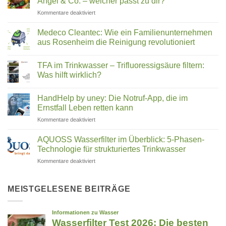
Angel & Co. – welcher passt zu dir?
steckt
für
Kommentare deaktiviert
hinter
Slow
Wasserstrukturierung,
Juicer
Verwirblern
Medeco Cleantec: Wie ein Familienunternehmen
Vergleich
und
aus Rosenheim die Reinigung revolutioniert
2026:
UMH-
Keine
Hurom,
Energetisierung?
Kommentare
Kuvings,
TFA im Trinkwasser – Trifluoressigsäure filtern:
zu
Medeco
Angel
Was hilft wirklich?
Cleantec:
&
Wie
Keine
Co.
ein
Kommentare
HandHelp by uney: Die Notruf-App, die im
Familienunternehmen
zu
–
aus
TFA
Ernstfall Leben retten kann
welcher
Rosenheim
im
passt
die
Trinkwasser
für
Kommentare deaktiviert
zu
Reinigung
–
HandHelp
revolutioniert
Trifluoressigsäure
dir?
by
filtern:
AQUOSS Wasserfilter im Überblick: 5-Phasen-
Was
uney:
Technologie für strukturiertes Trinkwasser
hilft
Die
wirklich?
für
Kommentare deaktiviert
Notruf-
AQUOSS
App,
Wasserfilter
die
im
MEISTGELESENE BEITRÄGE
im
Überblick:
Ernstfall
5-
Leben
Phasen-
retten
Technologie
kann