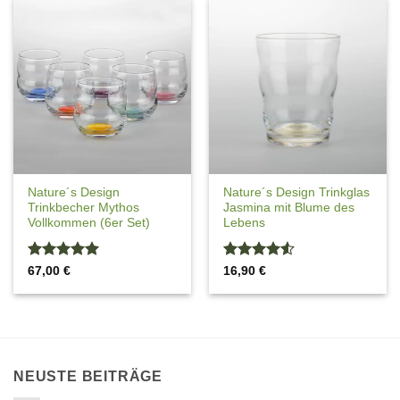
Nature´s Design
Nature´s Design Trinkglas
Trinkbecher Mythos
Jasmina mit Blume des
Vollkommen (6er Set)
Lebens
Bewertet
Bewertet
67,00
€
16,90
€
mit
5
von
mit
4.5
5
von 5
NEUSTE BEITRÄGE