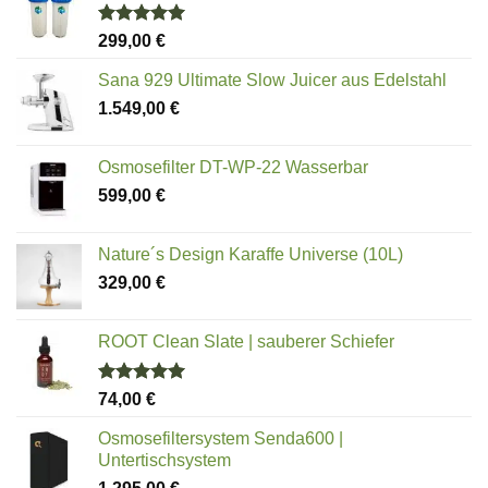
Bewertet
299,00
€
mit
5.00
von 5
Sana 929 Ultimate Slow Juicer aus Edelstahl
1.549,00
€
Osmosefilter DT-WP-22 Wasserbar
599,00
€
Nature´s Design Karaffe Universe (10L)
329,00
€
ROOT Clean Slate | sauberer Schiefer
Bewertet
74,00
€
mit
5.00
von 5
Osmosefiltersystem Senda600 |
Untertischsystem