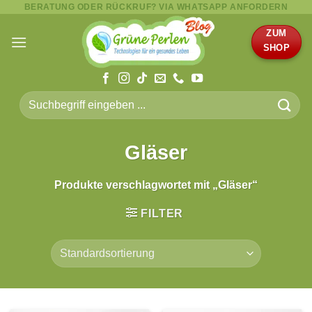
BERATUNG ODER RÜCKRUF? VIA WHATSAPP ANFORDERN
Zum
Inhalt
ZUM
springen
SHOP
Suche
nach:
Gläser
Produkte verschlagwortet mit „Gläser“
FILTER