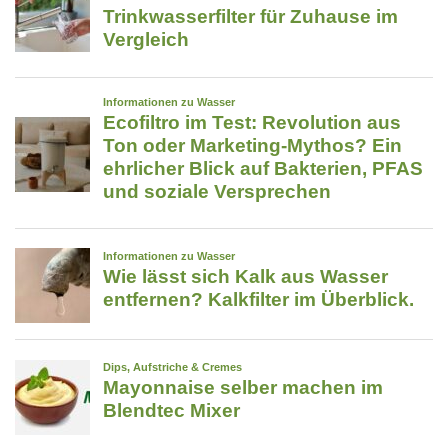
für
strukturiertes
Trinkwasser