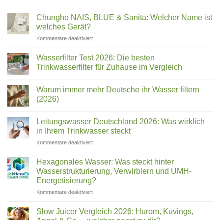
Chungho NAIS, BLUE & Sanita: Welcher Name ist
welches Gerät?
für
Kommentare deaktiviert
Chungho
NAIS,
Wasserfilter Test 2026: Die besten
BLUE
Trinkwasserfilter für Zuhause im Vergleich
&
Keine
Sanita:
Kommentare
Welcher
Warum immer mehr Deutsche ihr Wasser filtern
zu
Wasserfilter
Name
(2026)
Test
ist
2026:
Keine
welches
Die
Kommentare
Leitungswasser Deutschland 2026: Was wirklich
besten
zu
Gerät?
Trinkwasserfilter
Warum
in Ihrem Trinkwasser steckt
für
immer
Zuhause
mehr
für
Kommentare deaktiviert
im
Deutsche
Leitungswasser
Vergleich
ihr
Deutschland
Wasser
Hexagonales Wasser: Was steckt hinter
filtern
2026:
Wasserstrukturierung, Verwirblern und UMH-
(2026)
Was
Energetisierung?
wirklich
für
Kommentare deaktiviert
in
Hexagonales
Ihrem
Wasser:
Trinkwasser
Slow Juicer Vergleich 2026: Hurom, Kuvings,
Was
steckt