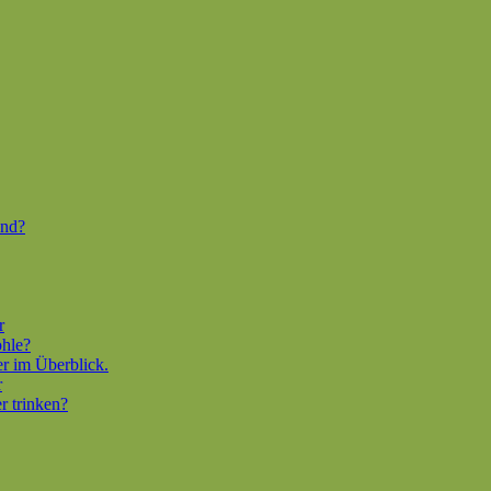
end?
r
ohle?
er im Überblick.
r
r trinken?