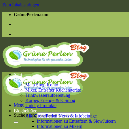
Zum Inhalt springen
GrünePerlen.com
Start
Online Shop
Mein Shop Konto
Mixer, Entsafter Küchengeräte
Trinkwasseraufbereitung
Körper, Energie & E-Smog
Menü
Unicity Produkte
Blogbeiträge
Suche nach:
Alle GrünePerlen News & Infobeiträge
Informationen zu Entsaftern & SlowJuicern
Informationen zu Mixern