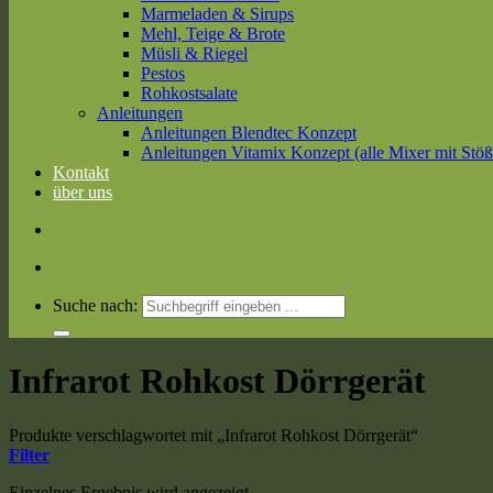
Marmeladen & Sirups
Mehl, Teige & Brote
Müsli & Riegel
Pestos
Rohkostsalate
Anleitungen
Anleitungen Blendtec Konzept
Anleitungen Vitamix Konzept (alle Mixer mit Stöß
Kontakt
über uns
Suche nach:
Infrarot Rohkost Dörrgerät
Produkte verschlagwortet mit „Infrarot Rohkost Dörrgerät“
Filter
Einzelnes Ergebnis wird angezeigt