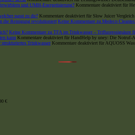
 Verwirblern und UMH-Energetisierung?
Kommentare deaktiviert
für He
lcher passt zu dir?
Kommentare deaktiviert
für Slow Juicer Vergleic
die Reinigung revolutioniert
Keine Kommentare
zu Medeco Cleantec
lich?
Keine Kommentare
zu TFA im Trinkwasser – Trifluoressigsäure fil
ten kann
Kommentare deaktiviert
für HandHelp by uney: Die Notruf-Ap
strukturiertes Trinkwasser
Kommentare deaktiviert
für AQUOSS Wasserf
00
€