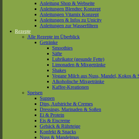
Anleitung Shop & Webseite
Anleitungen Blendtec Konzept
Anleitungen Vitamix Konzept
Anleitungen & Infos zu Unicity
Anleitungen zur Wasserfiltern
Rezepte
Alle Rezepte im Überblick
Getränke
Smoothies
Säfte
Lubrikator (gesunde Fette)
Limonaden & Mixgetränke
Shakes
Vegane Milch aus Nuss, Mandel, Kokos & 
Alkoholische Mixgetränke
Kaffee-Kreationen
Speisen
Suppen
Dips, Aufstriche & Cremes
Dressings, Marinaden & Soßen
Ei & Protein
Eis & Eiscreme
Gebäck & Rührteige
Konfekt & Snacks
Nuss & Mandelmus