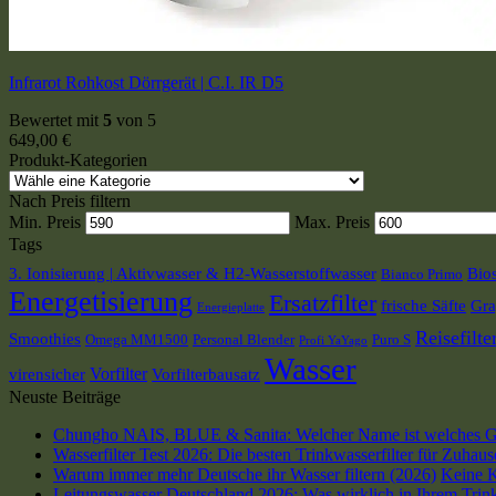
Infrarot Rohkost Dörrgerät | C.I. IR D5
Bewertet mit
5
von 5
649,00
€
Produkt-Kategorien
Nach Preis filtern
Min. Preis
Max. Preis
Tags
3. Ionisierung | Aktivwasser & H2-Wasserstoffwasser
Bio
Bianco Primo
Energetisierung
Ersatzfilter
frische Säfte
Gra
Energieplatte
Reisefilte
Smoothies
Omega MM1500
Personal Blender
Puro S
Profi YaYago
Wasser
Vorfilter
virensicher
Vorfilterbausatz
Neuste Beiträge
Chungho NAIS, BLUE & Sanita: Welcher Name ist welches G
Wasserfilter Test 2026: Die besten Trinkwasserfilter für Zuhau
Warum immer mehr Deutsche ihr Wasser filtern (2026)
Keine 
Leitungswasser Deutschland 2026: Was wirklich in Ihrem Trink