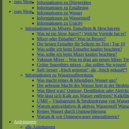
zum Shop
Informationen zu Dörrgeräten
Informationen zu Ernährung
zum Shop
Informationen zu Wasser
Informationen zu Wasserstoff
Informationen zu Unicity
Informationen zu Mixern, Entsaftern & SlowJuicern
Was ist ein Slow Juicer? | Welche Vorteile hat er?
Mixer oder Entsafter? Was ist Besser?
Die besten Entsafter für Sellerie im Test | Top 10
Was sollte ich beim Entsafter kaufen beachten?
Was sollte ich beim Mixer kaufen beachten?
Vakuum Mixer – Was ist dran am neuen Mixer Tr
Grüne Smoothies mixen – das sollten Sie wissen!
Saft: besser „frisch gepresst“, als „frisch gekauft“!
Informationen zu Wasseraufbereitung
Was macht reines & lebendiges Wasser aus?
Die geheime Macht des Wasser liegt in der Struktu
Was filtert was? Osmose, Destillation oder Aktivk
Wie lässt sich Kalk aus Wasser entfernen? Kalkfilt
UMH – Vitalisierung & Strukturierung von Wasse
Warum antioxidatives & aktives Wasserstoff Wasse
Reines Wasser durch Osmosefilterung
Warum & wie Osmosewasser mineralisieren?
Anleitungen
alle Anleitungen