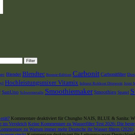
Filter
Carbonit
Blendtec
Blender
Carbonitfilter
sec
Dusc
Bronze-Edition
Hochleistungsmixer Vitamix
yl
Infrarot Rohkost Dörrgerät
Joint 
Smoothiemaker
S
r
SanUno
Smoothies
Spatel
Schwermetalle
erät?
Kommentare deaktiviert
für Chungho NAIS, BLUE & Sanita: Wel
se im Vergleich
Keine Kommentare
zu Wasserfilter Test 2026: Die beste
Kommentare
zu Warum immer mehr Deutsche ihr Wasser filtern (2026)
wasser steckt
Kommentare deaktiviert
für Leitungswasser Deutschland