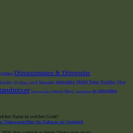
Dörrautomaten & Dörrgeräte
hfilter
mineralien
Mobil
Nano
Notfilter
Obst
Mobility
log 8
Minerade
JTC Mixer
tandmixer
ur-mineralien
Unicity Bio-C
Tom von Saro
Untersetzer
cher Name ist welches Gerät?
n Trinkwasserfilter für Zuhause im Vergleich
 2026: Was wirklich in Ihrem Trinkwasser steckt