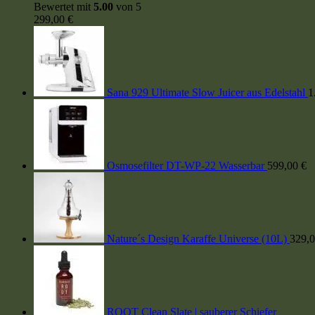
Bewertet mit
5.00
von 5
299,00
€
Sana 929 Ultimate Slow Juicer aus Edelstahl
1
Osmosefilter DT-WP-22 Wasserbar
599,00
€
Nature´s Design Karaffe Universe (10L)
329,
ROOT Clean Slate | sauberer Schiefer