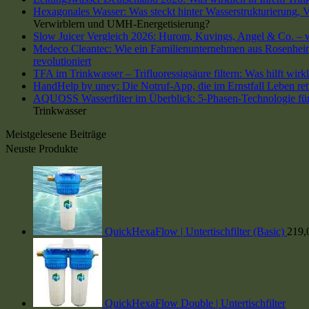
Hexagonales Wasser: Was steckt hinter Wasserstrukturierung,
Verwirblern und UMH-Energetisierung?
Slow Juicer Vergleich 2026: Hurom, Kuvings, Angel & Co. – we
Medeco Cleantec: Wie ein Familienunternehmen aus Rosenheim 
revolutioniert
TFA im Trinkwasser – Trifluoressigsäure filtern: Was hilft wirk
HandHelp by uney: Die Notruf-App, die im Ernstfall Leben ret
AQUOSS Wasserfilter im Überblick: 5-Phasen-Technologie für 
Trinkwasser
Meistgelesene Beiträge
Neuste Produkte
QuickHexaFlow | Untertischfilter (Basic)
219,
QuickHexaFlow Double | Untertischfilter