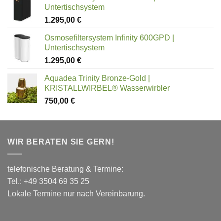
Untertischsystem
1.295,00
€
Osmosefiltersystem Infinity 600GPD |
Untertischsystem
1.295,00
€
Aquadea Trinity Bronze-Gold |
KRISTALLWIRBEL® Wasserwirbler
750,00
€
WIR BERATEN SIE GERN!
telefonische Beratung & Termine:
Tel.: +49 3504 69 35 25
Lokale Termine nur nach Vereinbarung.