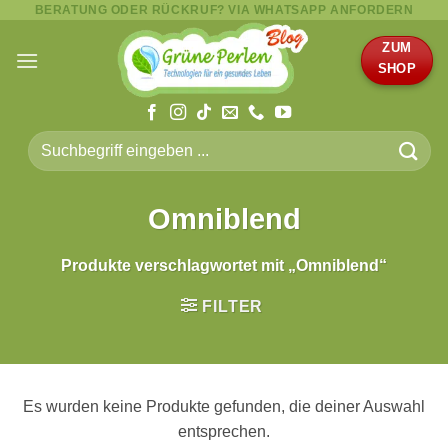
BERATUNG ODER RÜCKRUF? VIA WHATSAPP ANFORDERN
Zum
Inhalt
ZUM
springen
SHOP
Suche
nach:
Omniblend
Produkte verschlagwortet mit „Omniblend“
FILTER
Es wurden keine Produkte gefunden, die deiner Auswahl
entsprechen.