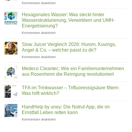
Zuhause
mehr
für
Kommentare deaktiviert
im
Deutsche
Leitungswasser
Vergleich
ihr
Deutschland
Wasser
Hexagonales Wasser: Was steckt hinter
filtern
2026:
Wasserstrukturierung, Verwirblern und UMH-
(2026)
Was
Energetisierung?
wirklich
für
Kommentare deaktiviert
in
Hexagonales
Ihrem
Wasser:
Trinkwasser
Slow Juicer Vergleich 2026: Hurom, Kuvings,
Was
steckt
Angel & Co. – welcher passt zu dir?
steckt
für
Kommentare deaktiviert
hinter
Slow
Wasserstrukturierung,
Juicer
Verwirblern
Medeco Cleantec: Wie ein Familienunternehmen
Vergleich
und
aus Rosenheim die Reinigung revolutioniert
2026:
UMH-
Keine
Hurom,
Energetisierung?
Kommentare
Kuvings,
TFA im Trinkwasser – Trifluoressigsäure filtern:
zu
Medeco
Angel
Was hilft wirklich?
Cleantec:
&
Wie
Keine
Co.
ein
Kommentare
HandHelp by uney: Die Notruf-App, die im
Familienunternehmen
zu
–
aus
TFA
Ernstfall Leben retten kann
welcher
Rosenheim
im
passt
die
Trinkwasser
für
Kommentare deaktiviert
zu
Reinigung
–
HandHelp
revolutioniert
Trifluoressigsäure
dir?
by
filtern: