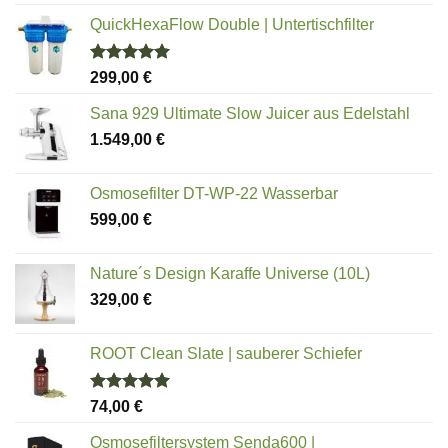
QuickHexaFlow Double | Untertischfilter
Bewertet
299,00
€
mit
5.00
von 5
Sana 929 Ultimate Slow Juicer aus Edelstahl
1.549,00
€
Osmosefilter DT-WP-22 Wasserbar
599,00
€
Nature´s Design Karaffe Universe (10L)
329,00
€
ROOT Clean Slate | sauberer Schiefer
Bewertet
74,00
€
mit
5.00
von 5
Osmosefiltersystem Senda600 |