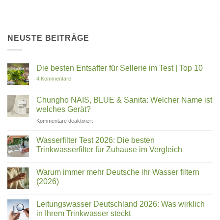
NEUSTE BEITRÄGE
Die besten Entsafter für Sellerie im Test | Top 10
zu
4 Kommentare
Die
besten
Entsafter
Chungho NAIS, BLUE & Sanita: Welcher Name ist
für
welches Gerät?
Sellerie
im
für
Kommentare deaktiviert
Test
Chungho
|
Top
NAIS,
Wasserfilter Test 2026: Die besten
10
BLUE
Trinkwasserfilter für Zuhause im Vergleich
&
Keine
Sanita:
Kommentare
Welcher
Warum immer mehr Deutsche ihr Wasser filtern
zu
Wasserfilter
Name
(2026)
Test
ist
2026:
Keine
welches
Die
Kommentare
Leitungswasser Deutschland 2026: Was wirklich
besten
zu
Gerät?
Trinkwasserfilter
Warum
in Ihrem Trinkwasser steckt
für
immer