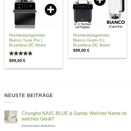
Hochleistungsmixer
Hochleistungsmixer
Bianco Tune Pro |
Bianco Gusto-S |
Brushless DC Motor
Brushless DC Motor
899,00
€
Bewertet
899,00
€
mit
5
von
5
NEUSTE BEITRÄGE
Chungho NAIS, BLUE & Sanita: Welcher Name ist
welches Gerät?
für
Kommentare deaktiviert
Chungho