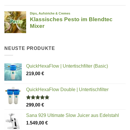
NEUSTE PRODUKTE
QuickHexaFlow | Untertischfilter (Basic)
219,00
€
QuickHexaFlow Double | Untertischfilter
Bewertet
299,00
€
mit
5.00
von 5
Sana 929 Ultimate Slow Juicer aus Edelstahl
1.549,00
€