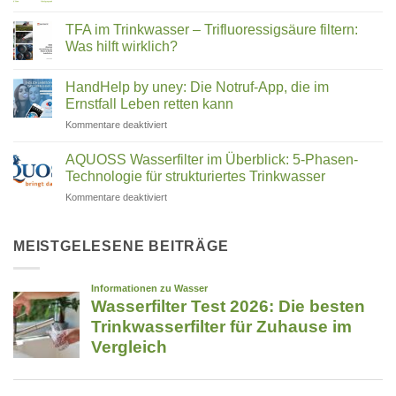
Keine
Hurom,
Energetisierung?
Kommentare
Kuvings,
TFA im Trinkwasser – Trifluoressigsäure filtern:
zu
Medeco
Angel
Was hilft wirklich?
Cleantec:
&
Wie
Keine
Co.
ein
Kommentare
HandHelp by uney: Die Notruf-App, die im
Familienunternehmen
zu
–
aus
TFA
Ernstfall Leben retten kann
welcher
Rosenheim
im
passt
die
Trinkwasser
für
Kommentare deaktiviert
zu
Reinigung
–
HandHelp
revolutioniert
Trifluoressigsäure
dir?
by
filtern:
AQUOSS Wasserfilter im Überblick: 5-Phasen-
Was
uney:
Technologie für strukturiertes Trinkwasser
hilft
Die
wirklich?
für
Kommentare deaktiviert
Notruf-
AQUOSS
App,
Wasserfilter
die
im
MEISTGELESENE BEITRÄGE
im
Überblick:
Ernstfall
5-
Leben
Phasen-
retten
Technologie
kann
für
strukturiertes
Trinkwasser