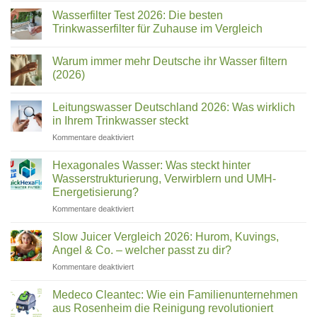
NAIS,
Wasserfilter Test 2026: Die besten
BLUE
Trinkwasserfilter für Zuhause im Vergleich
&
Keine
Sanita:
Kommentare
Welcher
Warum immer mehr Deutsche ihr Wasser filtern
zu
Wasserfilter
Name
(2026)
Test
ist
2026:
Keine
welches
Die
Kommentare
Leitungswasser Deutschland 2026: Was wirklich
besten
zu
Gerät?
Trinkwasserfilter
Warum
in Ihrem Trinkwasser steckt
für
immer
Zuhause
mehr
für
Kommentare deaktiviert
im
Deutsche
Leitungswasser
Vergleich
ihr
Deutschland
Wasser
Hexagonales Wasser: Was steckt hinter
filtern
2026:
Wasserstrukturierung, Verwirblern und UMH-
(2026)
Was
Energetisierung?
wirklich
für
Kommentare deaktiviert
in
Hexagonales
Ihrem
Wasser:
Trinkwasser
Slow Juicer Vergleich 2026: Hurom, Kuvings,
Was
steckt
Angel & Co. – welcher passt zu dir?
steckt
für
Kommentare deaktiviert
hinter
Slow
Wasserstrukturierung,
Juicer
Verwirblern
Medeco Cleantec: Wie ein Familienunternehmen
Vergleich
und
aus Rosenheim die Reinigung revolutioniert
2026:
UMH-