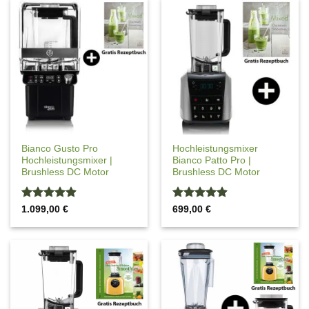
Bianco Gusto Pro
Hochleistungsmixer
Hochleistungsmixer |
Bianco Patto Pro |
Brushless DC Motor
Brushless DC Motor
Bewertet
Bewertet
1.099,00
€
699,00
€
mit
4.88
mit
4.88
von 5
von 5