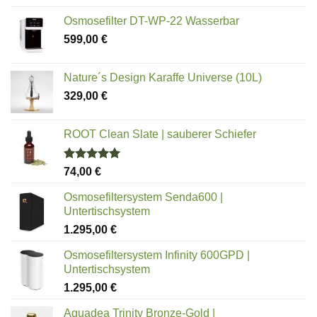
Osmosefilter DT-WP-22 Wasserbar
599,00
€
Nature´s Design Karaffe Universe (10L)
329,00
€
ROOT Clean Slate | sauberer Schiefer
Bewertet
74,00
€
mit
5.00
von 5
Osmosefiltersystem Senda600 |
Untertischsystem
1.295,00
€
Osmosefiltersystem Infinity 600GPD |
Untertischsystem
1.295,00
€
Aquadea Trinity Bronze-Gold |