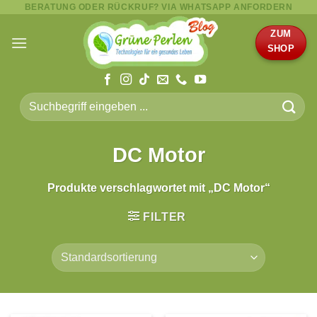
BERATUNG ODER RÜCKRUF? VIA WHATSAPP ANFORDERN
Zum
Inhalt
ZUM
springen
SHOP
Suche
nach:
DC Motor
Produkte verschlagwortet mit „DC Motor“
FILTER