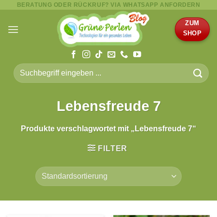
BERATUNG ODER RÜCKRUF? VIA WHATSAPP ANFORDERN
Zum
Inhalt
ZUM
springen
SHOP
Suche
nach:
Lebensfreude 7
Produkte verschlagwortet mit „Lebensfreude 7“
FILTER