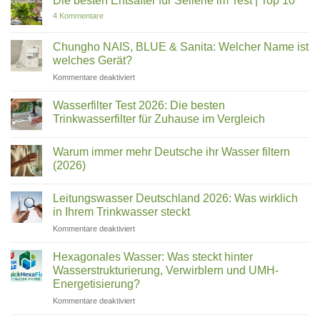
Die besten Entsafter für Sellerie im Test | Top 10
zu
4 Kommentare
Die
besten
Entsafter
Chungho NAIS, BLUE & Sanita: Welcher Name ist
für
welches Gerät?
Sellerie
im
für
Kommentare deaktiviert
Test
Chungho
|
Top
NAIS,
Wasserfilter Test 2026: Die besten
10
BLUE
Trinkwasserfilter für Zuhause im Vergleich
&
Keine
Sanita:
Kommentare
Welcher
Warum immer mehr Deutsche ihr Wasser filtern
zu
Wasserfilter
Name
(2026)
Test
ist
2026:
Keine
welches
Die
Kommentare
Leitungswasser Deutschland 2026: Was wirklich
besten
zu
Gerät?
Trinkwasserfilter
Warum
in Ihrem Trinkwasser steckt
für
immer
Zuhause
mehr
für
Kommentare deaktiviert
im
Deutsche
Leitungswasser
Vergleich
ihr
Deutschland
Wasser
Hexagonales Wasser: Was steckt hinter
filtern
2026:
Wasserstrukturierung, Verwirblern und UMH-
(2026)
Was
Energetisierung?
wirklich
für
Kommentare deaktiviert
in
Hexagonales
Ihrem