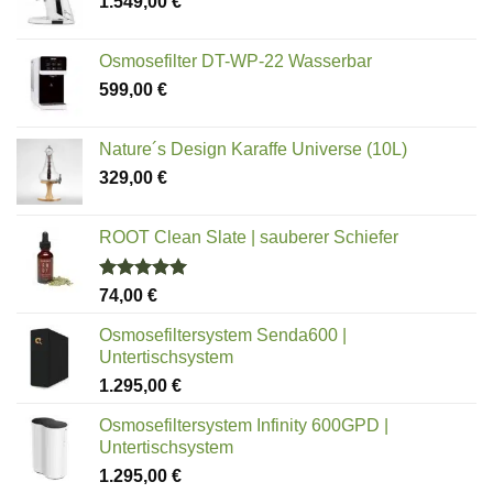
1.549,00
€
Osmosefilter DT-WP-22 Wasserbar
599,00
€
Nature´s Design Karaffe Universe (10L)
329,00
€
ROOT Clean Slate | sauberer Schiefer
Bewertet
74,00
€
mit
5.00
von 5
Osmosefiltersystem Senda600 |
Untertischsystem
1.295,00
€
Osmosefiltersystem Infinity 600GPD |
Untertischsystem
1.295,00
€