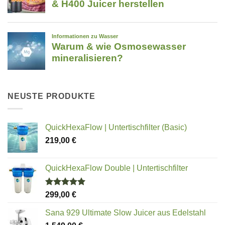
NEUSTE PRODUKTE
QuickHexaFlow | Untertischfilter (Basic)
219,00
€
QuickHexaFlow Double | Untertischfilter
Bewertet
299,00
€
mit
5.00
von 5
Sana 929 Ultimate Slow Juicer aus Edelstahl