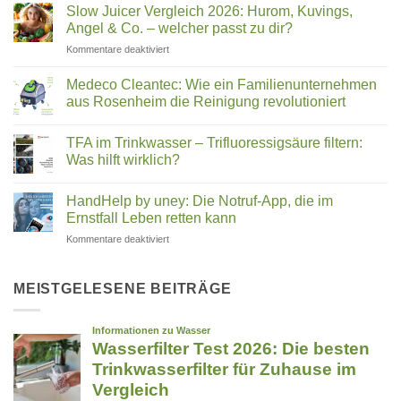
Wasser:
Trinkwasser
Slow Juicer Vergleich 2026: Hurom, Kuvings,
Was
steckt
Angel & Co. – welcher passt zu dir?
steckt
für
Kommentare deaktiviert
hinter
Slow
Wasserstrukturierung,
Juicer
Verwirblern
Medeco Cleantec: Wie ein Familienunternehmen
Vergleich
und
aus Rosenheim die Reinigung revolutioniert
2026:
UMH-
Keine
Hurom,
Energetisierung?
Kommentare
Kuvings,
TFA im Trinkwasser – Trifluoressigsäure filtern:
zu
Medeco
Angel
Was hilft wirklich?
Cleantec:
&
Wie
Keine
Co.
ein
Kommentare
HandHelp by uney: Die Notruf-App, die im
Familienunternehmen
zu
–
aus
TFA
Ernstfall Leben retten kann
welcher
Rosenheim
im
passt
die
Trinkwasser
für
Kommentare deaktiviert
zu
Reinigung
–
HandHelp
revolutioniert
Trifluoressigsäure
dir?
by
filtern:
Was
uney:
MEISTGELESENE BEITRÄGE
hilft
Die
wirklich?
Notruf-
App,
die
im
Ernstfall
Leben