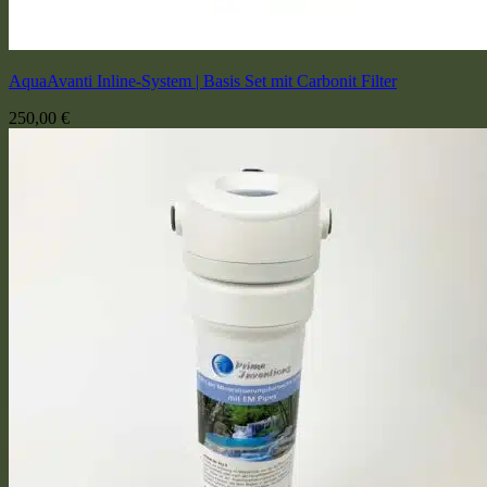
AquaAvanti Inline-System | Basis Set mit Carbonit Filter
250,00
€