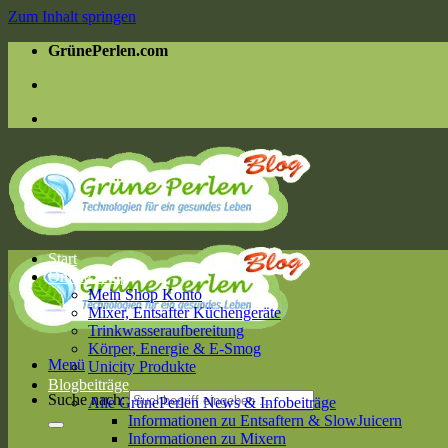
Zum Inhalt springen
GrünePerlen.com
Start
Online Shop
Mein Shop Konto
Mixer, Entsafter Küchengeräte
Trinkwasseraufbereitung
Körper, Energie & E-Smog
Menü
Unicity Produkte
Blogbeiträge
Suche nach:
Alle GrünePerlen News & Infobeiträge
Informationen zu Entsaftern & SlowJuicern
Informationen zu Mixern