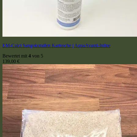
EM-Calci Sangokorallen Kartusche | AquaAvanti-Inline
Bewertet mit
4
von 5
139,00
€