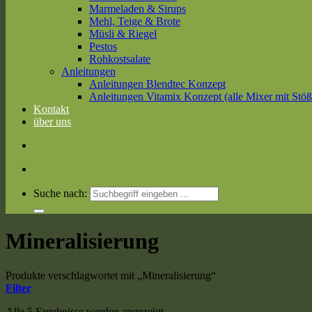
Marmeladen & Sirups
Mehl, Teige & Brote
Müsli & Riegel
Pestos
Rohkostsalate
Anleitungen
Anleitungen Blendtec Konzept
Anleitungen Vitamix Konzept (alle Mixer mit Stöß
Kontakt
über uns
Suche nach:
Mineralisierung
Produkte verschlagwortet mit „Mineralisierung“
Filter
Alle 5 Ergebnisse werden angezeigt