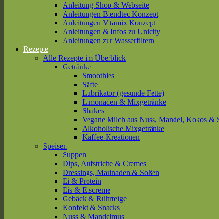
Anleitung Shop & Webseite
Anleitungen Blendtec Konzept
Anleitungen Vitamix Konzept
Anleitungen & Infos zu Unicity
Anleitungen zur Wasserfiltern
Rezepte
Alle Rezepte im Überblick
Getränke
Smoothies
Säfte
Lubrikator (gesunde Fette)
Limonaden & Mixgetränke
Shakes
Vegane Milch aus Nuss, Mandel, Kokos & 
Alkoholische Mixgetränke
Kaffee-Kreationen
Speisen
Suppen
Dips, Aufstriche & Cremes
Dressings, Marinaden & Soßen
Ei & Protein
Eis & Eiscreme
Gebäck & Rührteige
Konfekt & Snacks
Nuss & Mandelmus