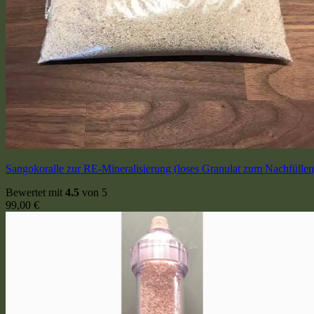
Sangokoralle zur RE-Mineralisierung (loses Granulat zum Nachfüllen
Bewertet mit
4.5
von 5
99,00
€