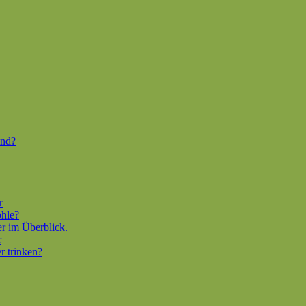
end?
r
ohle?
er im Überblick.
r
r trinken?