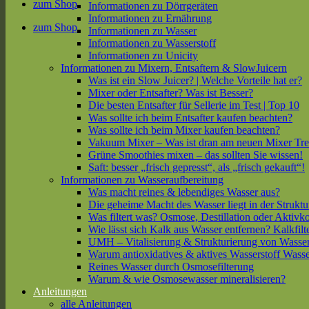
zum Shop
Informationen zu Dörrgeräten
Informationen zu Ernährung
zum Shop
Informationen zu Wasser
Informationen zu Wasserstoff
Informationen zu Unicity
Informationen zu Mixern, Entsaftern & SlowJuicern
Was ist ein Slow Juicer? | Welche Vorteile hat er?
Mixer oder Entsafter? Was ist Besser?
Die besten Entsafter für Sellerie im Test | Top 10
Was sollte ich beim Entsafter kaufen beachten?
Was sollte ich beim Mixer kaufen beachten?
Vakuum Mixer – Was ist dran am neuen Mixer Tr
Grüne Smoothies mixen – das sollten Sie wissen!
Saft: besser „frisch gepresst“, als „frisch gekauft“!
Informationen zu Wasseraufbereitung
Was macht reines & lebendiges Wasser aus?
Die geheime Macht des Wasser liegt in der Struktu
Was filtert was? Osmose, Destillation oder Aktivk
Wie lässt sich Kalk aus Wasser entfernen? Kalkfilt
UMH – Vitalisierung & Strukturierung von Wasse
Warum antioxidatives & aktives Wasserstoff Wasse
Reines Wasser durch Osmosefilterung
Warum & wie Osmosewasser mineralisieren?
Anleitungen
alle Anleitungen