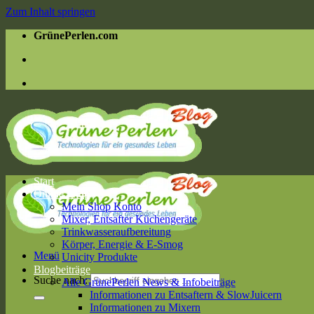
Zum Inhalt springen
GrünePerlen.com
Start
Online Shop
Mein Shop Konto
Mixer, Entsafter Küchengeräte
Trinkwasseraufbereitung
Körper, Energie & E-Smog
Menü
Unicity Produkte
Blogbeiträge
Suche nach:
Alle GrünePerlen News & Infobeiträge
Informationen zu Entsaftern & SlowJuicern
Informationen zu Mixern