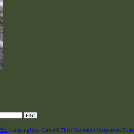
Filter
rei
Campingfilter
Carbonit Filterpatrone
Carbonit Filter
Dahle