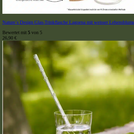
Nature´s Design Glas-Trinkflasche Lagoena mit weisser Lebensblum
Bewertet mit
5
von 5
26,90
€