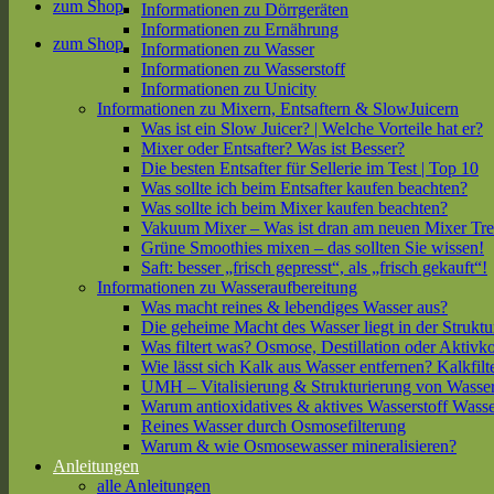
zum Shop
Informationen zu Dörrgeräten
Informationen zu Ernährung
zum Shop
Informationen zu Wasser
Informationen zu Wasserstoff
Informationen zu Unicity
Informationen zu Mixern, Entsaftern & SlowJuicern
Was ist ein Slow Juicer? | Welche Vorteile hat er?
Mixer oder Entsafter? Was ist Besser?
Die besten Entsafter für Sellerie im Test | Top 10
Was sollte ich beim Entsafter kaufen beachten?
Was sollte ich beim Mixer kaufen beachten?
Vakuum Mixer – Was ist dran am neuen Mixer Tr
Grüne Smoothies mixen – das sollten Sie wissen!
Saft: besser „frisch gepresst“, als „frisch gekauft“!
Informationen zu Wasseraufbereitung
Was macht reines & lebendiges Wasser aus?
Die geheime Macht des Wasser liegt in der Struktu
Was filtert was? Osmose, Destillation oder Aktivk
Wie lässt sich Kalk aus Wasser entfernen? Kalkfilt
UMH – Vitalisierung & Strukturierung von Wasse
Warum antioxidatives & aktives Wasserstoff Wasse
Reines Wasser durch Osmosefilterung
Warum & wie Osmosewasser mineralisieren?
Anleitungen
alle Anleitungen