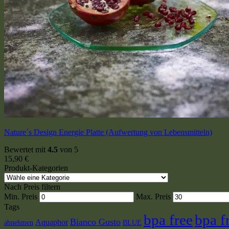
Nature´s Design Energie Platte (Aufwertung von Lebensmitteln)
Bewertet mit
4.5
von 5
15,90
€
Produkt-Kategorien
Nach Preis filtern
Min. Preis
Max. Preis
Tags
bpa free
bpa f
Bianco Gusto
Aquaphor
abnehmen
BLUE