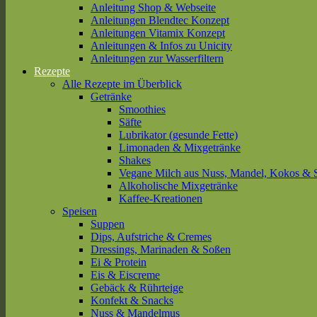
Anleitung Shop & Webseite
Anleitungen Blendtec Konzept
Anleitungen Vitamix Konzept
Anleitungen & Infos zu Unicity
Anleitungen zur Wasserfiltern
Rezepte
Alle Rezepte im Überblick
Getränke
Smoothies
Säfte
Lubrikator (gesunde Fette)
Limonaden & Mixgetränke
Shakes
Vegane Milch aus Nuss, Mandel, Kokos & 
Alkoholische Mixgetränke
Kaffee-Kreationen
Speisen
Suppen
Dips, Aufstriche & Cremes
Dressings, Marinaden & Soßen
Ei & Protein
Eis & Eiscreme
Gebäck & Rührteige
Konfekt & Snacks
Nuss & Mandelmus