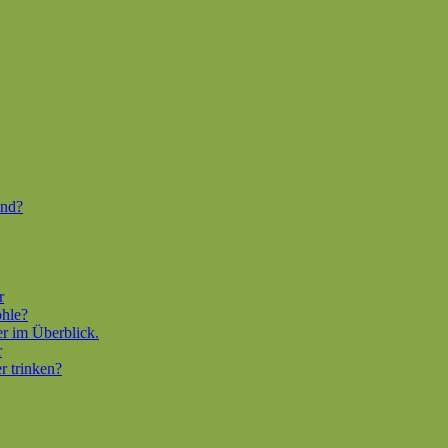
end?
r
ohle?
er im Überblick.
r
r trinken?