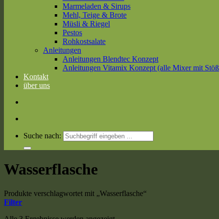
Marmeladen & Sirups
Mehl, Teige & Brote
Müsli & Riegel
Pestos
Rohkostsalate
Anleitungen
Anleitungen Blendtec Konzept
Anleitungen Vitamix Konzept (alle Mixer mit Stöß
Kontakt
über uns
Suche nach:
Wasserflasche
Produkte verschlagwortet mit „Wasserflasche“
Filter
Alle 3 Ergebnisse werden angezeigt