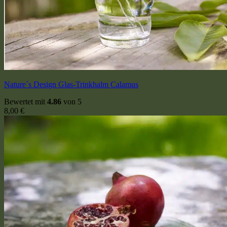
Nature´s Design Glas-Trinkhalm Calamus
Bewertet mit
4.86
von 5
8,00
€