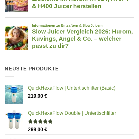
NEUSTE PRODUKTE
QuickHexaFlow | Untertischfilter (Basic)
219,00
€
QuickHexaFlow Double | Untertischfilter
Bewertet
299,00
€
mit
5.00
von 5