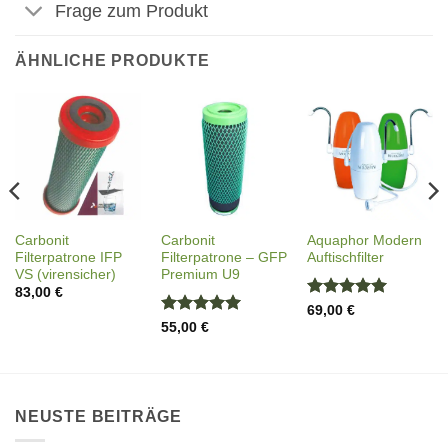
Frage zum Produkt
ÄHNLICHE PRODUKTE
Carbonit
Carbonit
Aquaphor Modern
Filterpatrone IFP
Filterpatrone – GFP
Auftischfilter
VS (virensicher)
Premium U9
83,00
€
Bewertet
69,00
€
mit
5
von
Bewertet
55,00
€
5
mit
5
von
5
NEUSTE BEITRÄGE