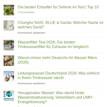
Die besten Entsafter für Sellerie im Test | Top 10
zu
4 Kommentare
Die
besten
Entsafter
Chungho NAIS, BLUE & Sanita: Welcher Name ist
für
welches Gerät?
Sellerie
im
für
Kommentare deaktiviert
Test
Chungho
|
Top
NAIS,
Wasserfilter Test 2026: Die besten
10
BLUE
Trinkwasserfilter für Zuhause im Vergleich
&
Keine
Sanita:
Kommentare
Welcher
Warum immer mehr Deutsche ihr Wasser filtern
zu
Wasserfilter
Name
(2026)
Test
ist
2026:
Keine
welches
Die
Kommentare
Leitungswasser Deutschland 2026: Was wirklich
besten
zu
Gerät?
Trinkwasserfilter
Warum
in Ihrem Trinkwasser steckt
für
immer
Zuhause
mehr
für
Kommentare deaktiviert
im
Deutsche
Leitungswasser
Vergleich
ihr
Deutschland
Wasser
Hexagonales Wasser: Was steckt hinter
filtern
2026:
Wasserstrukturierung, Verwirblern und UMH-
(2026)
Was
Energetisierung?
wirklich