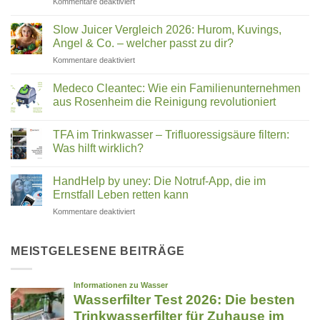
für
Kommentare deaktiviert
in
Hexagonales
Ihrem
Wasser:
Trinkwasser
Slow Juicer Vergleich 2026: Hurom, Kuvings,
Was
steckt
Angel & Co. – welcher passt zu dir?
steckt
für
Kommentare deaktiviert
hinter
Slow
Wasserstrukturierung,
Juicer
Verwirblern
Medeco Cleantec: Wie ein Familienunternehmen
Vergleich
und
aus Rosenheim die Reinigung revolutioniert
2026:
UMH-
Keine
Hurom,
Energetisierung?
Kommentare
Kuvings,
TFA im Trinkwasser – Trifluoressigsäure filtern:
zu
Medeco
Angel
Was hilft wirklich?
Cleantec:
&
Wie
Keine
Co.
ein
Kommentare
HandHelp by uney: Die Notruf-App, die im
Familienunternehmen
zu
–
aus
TFA
Ernstfall Leben retten kann
welcher
Rosenheim
im
passt
die
Trinkwasser
für
Kommentare deaktiviert
zu
Reinigung
–
HandHelp
revolutioniert
Trifluoressigsäure
dir?
by
filtern:
Was
uney:
MEISTGELESENE BEITRÄGE
hilft
Die
wirklich?
Notruf-
App,
die
im