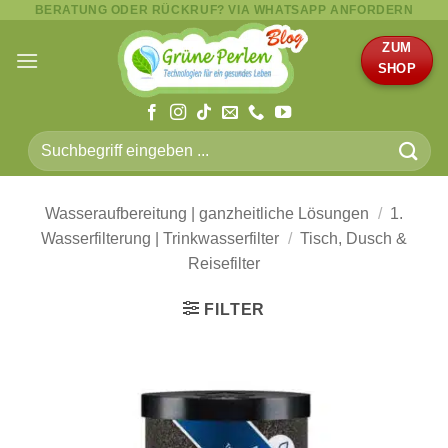
BERATUNG ODER RÜCKRUF? VIA WHATSAPP ANFORDERN
Zum
Inhalt
ZUM
springen
SHOP
Suche
nach:
Wasseraufbereitung | ganzheitliche Lösungen
/
1.
Wasserfilterung | Trinkwasserfilter
/
Tisch, Dusch &
Reisefilter
FILTER