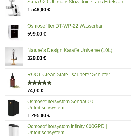
Sana 929 Ultimate Slow Juicer aus Edelstahl
1.549,00
€
Osmosefilter DT-WP-22 Wasserbar
599,00
€
Nature´s Design Karaffe Universe (10L)
329,00
€
ROOT Clean Slate | sauberer Schiefer
Bewertet
74,00
€
mit
5.00
von 5
Osmosefiltersystem Senda600 |
Untertischsystem
1.295,00
€
Osmosefiltersystem Infinity 600GPD |
Untertischsystem