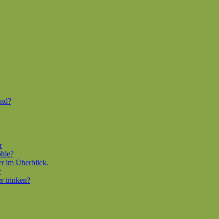
end?
r
ohle?
er im Überblick.
r
r trinken?