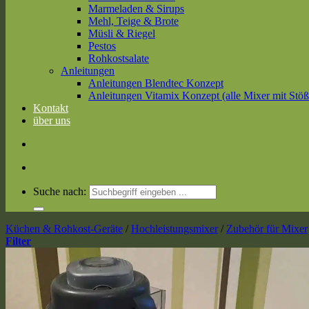
Marmeladen & Sirups
Mehl, Teige & Brote
Müsli & Riegel
Pestos
Rohkostsalate
Anleitungen
Anleitungen Blendtec Konzept
Anleitungen Vitamix Konzept (alle Mixer mit Stöß
Kontakt
über uns
Suche nach:
Küchen & Rohkost-Geräte
/
Hochleistungsmixer
/
Zubehör für Mixer
Filter