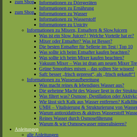
zum Shop
Informationen zu Dörrgeräten
Informationen zu Ernährung
zum Shop
Informationen zu Wasser
Informationen zu Wasserstoff
Informationen zu Unicity
Informationen zu Mixern, Entsaftern & SlowJuicern
Was ist ein Slow Juicer? | Welche Vorteile hat er?
Mixer oder Entsafter? Was ist Besser?
Die besten Entsafter für Sellerie im Test | Top 10
Was sollte ich beim Entsafter kaufen beachten?
Was sollte ich beim Mixer kaufen beachten?
Vakuum Mixer – Was ist dran am neuen Mixer Tr
Grüne Smoothies mixen – das sollten Sie wissen!
Saft: besser „frisch gepresst“, als „frisch gekauft“!
Informationen zu Wasseraufbereitung
Was macht reines & lebendiges Wasser aus?
Die geheime Macht des Wasser liegt in der Struktu
Was filtert was? Osmose, Destillation oder Aktivk
Wie lässt sich Kalk aus Wasser entfernen? Kalkfilt
UMH – Vitalisierung & Strukturierung von Wasse
Warum antioxidatives & aktives Wasserstoff Wasse
Reines Wasser durch Osmosefilterung
Warum & wie Osmosewasser mineralisieren?
Anleitungen
alle Anleitungen