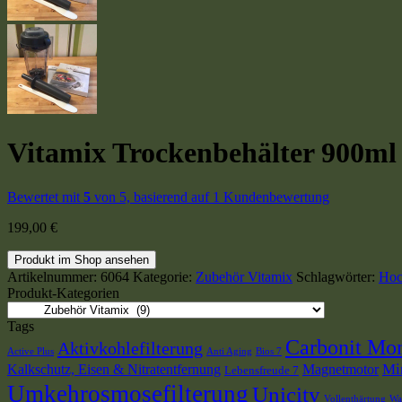
Vitamix Trockenbehälter 900ml
Bewertet mit
5
von 5, basierend auf
1
Kundenbewertung
199,00
€
Produkt im Shop ansehen
Artikelnummer:
6064
Kategorie:
Zubehör Vitamix
Schlagwörter:
Hoc
Produkt-Kategorien
Tags
Carbonit Mo
Aktivkohlefilterung
Active Plus
Anti Aging
Bios 7
Mi
Kalkschutz, Eisen & Nitratentfernung
Magnetmotor
Lebensfreude 7
Umkehrosmosefilterung
Unicity
Vollenthärtung
Wa