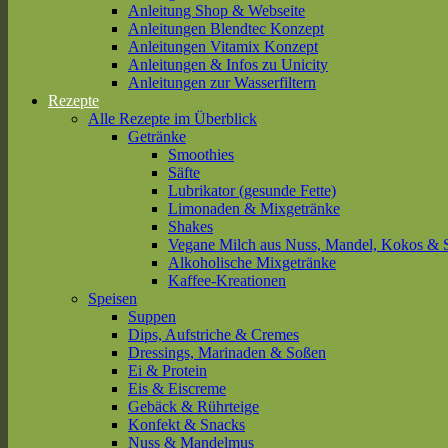
Anleitung Shop & Webseite
Anleitungen Blendtec Konzept
Anleitungen Vitamix Konzept
Anleitungen & Infos zu Unicity
Anleitungen zur Wasserfiltern
Rezepte
Alle Rezepte im Überblick
Getränke
Smoothies
Säfte
Lubrikator (gesunde Fette)
Limonaden & Mixgetränke
Shakes
Vegane Milch aus Nuss, Mandel, Kokos & 
Alkoholische Mixgetränke
Kaffee-Kreationen
Speisen
Suppen
Dips, Aufstriche & Cremes
Dressings, Marinaden & Soßen
Ei & Protein
Eis & Eiscreme
Gebäck & Rührteige
Konfekt & Snacks
Nuss & Mandelmus