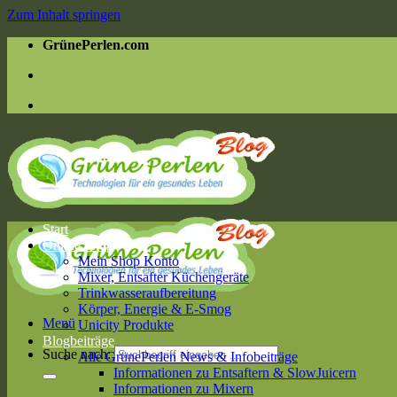
Zum Inhalt springen
GrünePerlen.com
Start
Online Shop
Mein Shop Konto
Mixer, Entsafter Küchengeräte
Trinkwasseraufbereitung
Körper, Energie & E-Smog
Menü
Unicity Produkte
Blogbeiträge
Suche nach:
Alle GrünePerlen News & Infobeiträge
Informationen zu Entsaftern & SlowJuicern
Informationen zu Mixern