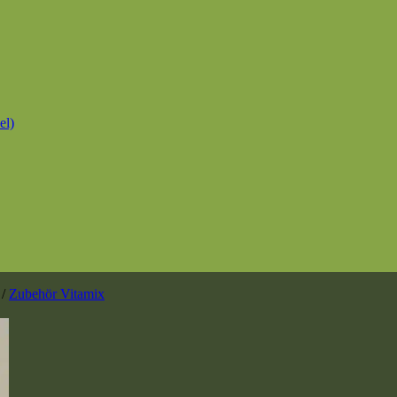
el)
/
Zubehör Vitamix