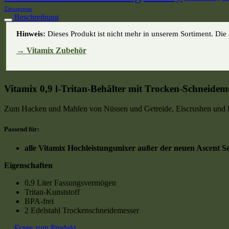
Zitruspresse
Beschreibung
Hinweis:
Dieses Produkt ist nicht mehr in unserem Sortiment. Die a
→ Vitamix Zubehör
Vitamix 0,9 l-Tritan-Behälter mit Trocken-Schneidem
Zum Hacken und Mahlen von Nüssen und Getreide, Eiscrushen und P
Passend für:
alle Vitamix Hochleistungsmixer außer der neuen Ascent Se
Eigenschaften
0,9 Liter Fassungsvermögen
Tritan-Kunststoff
BPA-frei
2 Edelstahl Trockenschneidemesser
Frage zum Produkt