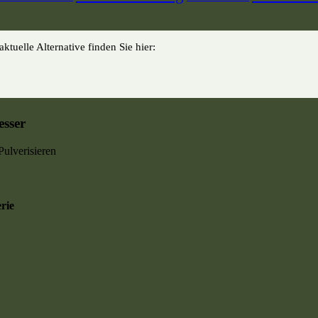
ktuelle Alternative finden Sie hier:
esser
ulverisieren
rie