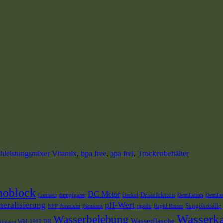
hleistungsmixer Vitamix
,
bpa free
,
bpa frei
,
Trockenbehälter
noblock
DC Motor
Desinfektion
Connect
dampfgarer
Deckel
Destillation
Destille
neralisierung
pH-Wert
Sangokoralle
NFP Premium
Parasiten
rapido
Rapid Rinser
Wasserka
Wasserbelebung
Wasserflasche
rtmann WM-1912 DH