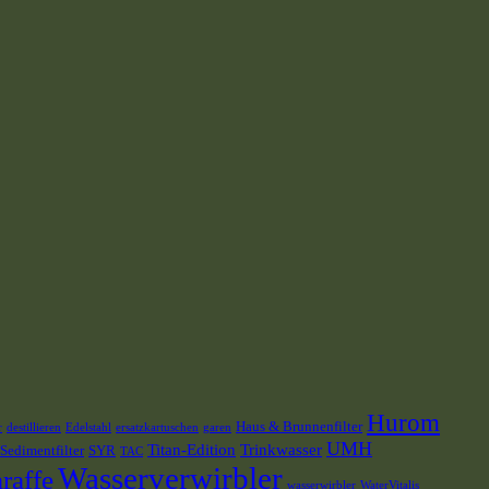
Hurom
Haus & Brunnenfilter
r
destillieren
Edelstahl
ersatzkartuschen
garen
UMH
Titan-Edition
Trinkwasser
Sedimentfilter
SYR
TAC
Wasserverwirbler
raffe
wasserwirbler
WaterVitalis