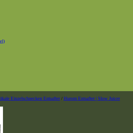
el)
tikale Einzelschnecken Entsafter
/
Hurom Entsafter | Slow Juicer