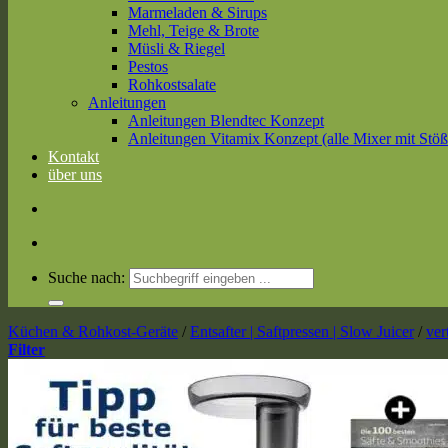
Marmeladen & Sirups
Mehl, Teige & Brote
Müsli & Riegel
Pestos
Rohkostsalate
Anleitungen
Anleitungen Blendtec Konzept
Anleitungen Vitamix Konzept (alle Mixer mit Stöß
Kontakt
über uns
Suche nach:
Küchen & Rohkost-Geräte
/
Entsafter | Saftpressen | Slow Juicer
/
ver
Filter