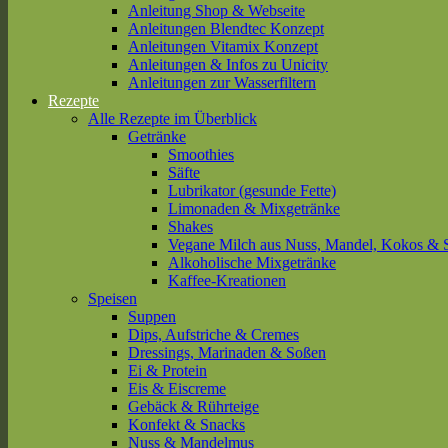
Anleitung Shop & Webseite
Anleitungen Blendtec Konzept
Anleitungen Vitamix Konzept
Anleitungen & Infos zu Unicity
Anleitungen zur Wasserfiltern
Rezepte
Alle Rezepte im Überblick
Getränke
Smoothies
Säfte
Lubrikator (gesunde Fette)
Limonaden & Mixgetränke
Shakes
Vegane Milch aus Nuss, Mandel, Kokos & 
Alkoholische Mixgetränke
Kaffee-Kreationen
Speisen
Suppen
Dips, Aufstriche & Cremes
Dressings, Marinaden & Soßen
Ei & Protein
Eis & Eiscreme
Gebäck & Rührteige
Konfekt & Snacks
Nuss & Mandelmus