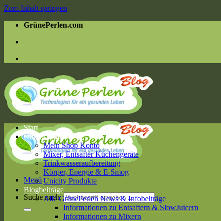
Zum Inhalt springen
GrünePerlen.com
Start
Online Shop
Mein Shop Konto
Mixer, Entsafter Küchengeräte
Trinkwasseraufbereitung
Körper, Energie & E-Smog
Menü
Unicity Produkte
Blogbeiträge
Suche nach:
Alle GrünePerlen News & Infobeiträge
Informationen zu Entsaftern & SlowJuicern
Informationen zu Mixern