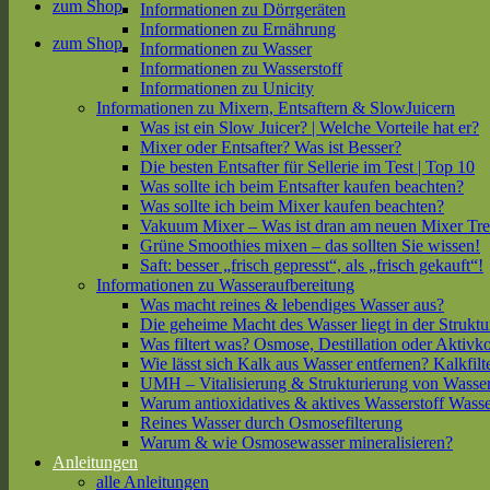
zum Shop
Informationen zu Dörrgeräten
Informationen zu Ernährung
zum Shop
Informationen zu Wasser
Informationen zu Wasserstoff
Informationen zu Unicity
Informationen zu Mixern, Entsaftern & SlowJuicern
Was ist ein Slow Juicer? | Welche Vorteile hat er?
Mixer oder Entsafter? Was ist Besser?
Die besten Entsafter für Sellerie im Test | Top 10
Was sollte ich beim Entsafter kaufen beachten?
Was sollte ich beim Mixer kaufen beachten?
Vakuum Mixer – Was ist dran am neuen Mixer Tr
Grüne Smoothies mixen – das sollten Sie wissen!
Saft: besser „frisch gepresst“, als „frisch gekauft“!
Informationen zu Wasseraufbereitung
Was macht reines & lebendiges Wasser aus?
Die geheime Macht des Wasser liegt in der Struktu
Was filtert was? Osmose, Destillation oder Aktivk
Wie lässt sich Kalk aus Wasser entfernen? Kalkfilt
UMH – Vitalisierung & Strukturierung von Wasse
Warum antioxidatives & aktives Wasserstoff Wasse
Reines Wasser durch Osmosefilterung
Warum & wie Osmosewasser mineralisieren?
Anleitungen
alle Anleitungen