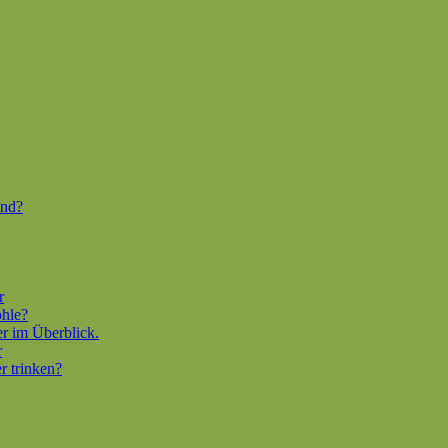
end?
r
ohle?
er im Überblick.
r
r trinken?