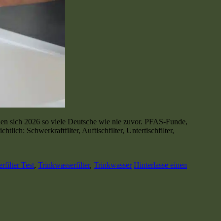
ellen sich 2026 so viele Deutsche wie nie zuvor. PFAS-Funde,
h: Schwerkraftfilter, Auftischfilter, Untertischfilter,
rfilter Test
,
Trinkwasserfilter
,
Trinkwasser
Hinterlasse einen