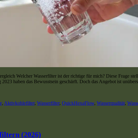
ergleich Welcher Wasserfilter ist der richtige für mich? Diese Frage st
 haben das Bewusstsein geschärft. Doch das Angebot ist unübersichtlic
e
,
Aktivkohlefilter
,
Wasserfilter
,
QuickHexaFlow
,
Wasserqualität
,
Wasse
ltern (2026)