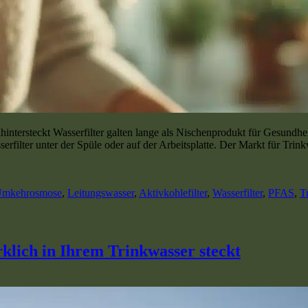
ntersteckt Wasserfilter galten lange als Nischenprodukt für Gesundhe
rfilter unter der Spüle oder auf der Arbeitsplatte. Der Markt für Trink
mkehrosmose
,
Leitungswasser
,
Aktivkohlefilter
,
Wasserfilter
,
PFAS
,
T
klich in Ihrem Trinkwasser steckt