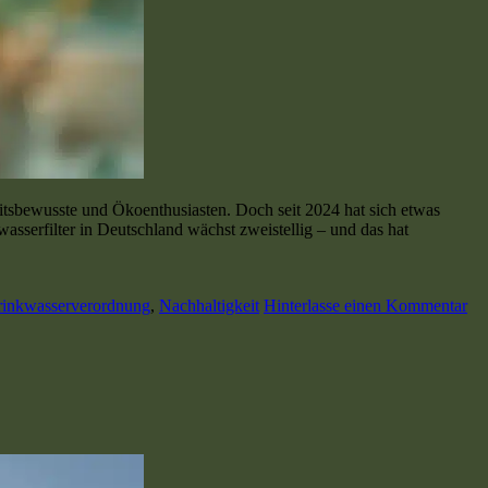
itsbewusste und Ökoenthusiasten. Doch seit 2024 hat sich etwas
wasserfilter in Deutschland wächst zweistellig – und das hat
rinkwasserverordnung
,
Nachhaltigkeit
Hinterlasse einen Kommentar