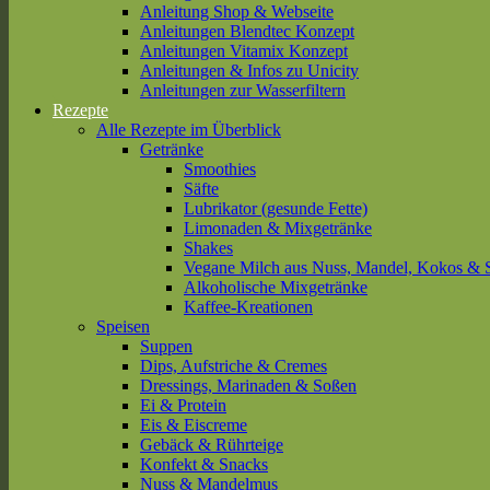
Anleitung Shop & Webseite
Anleitungen Blendtec Konzept
Anleitungen Vitamix Konzept
Anleitungen & Infos zu Unicity
Anleitungen zur Wasserfiltern
Rezepte
Alle Rezepte im Überblick
Getränke
Smoothies
Säfte
Lubrikator (gesunde Fette)
Limonaden & Mixgetränke
Shakes
Vegane Milch aus Nuss, Mandel, Kokos & 
Alkoholische Mixgetränke
Kaffee-Kreationen
Speisen
Suppen
Dips, Aufstriche & Cremes
Dressings, Marinaden & Soßen
Ei & Protein
Eis & Eiscreme
Gebäck & Rührteige
Konfekt & Snacks
Nuss & Mandelmus