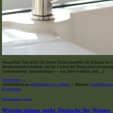
Wasserfilter Test 2026: Die besten Trinkwasserfilter für Zuhause im V
Medikamentenrückstände und die Lücken der Trinkwasserverordnung 2023
Umkehrosmose, Sprudelanlagen — was filtert wirklich, und[…]
Weiterlesen
→
Veröffentlicht am
Informationen zu Wasser
|
Markiert
Umkehrosmos
Kommentar
Informationen zu Wasser
Warum immer mehr Deutsche ihr Wasser fi