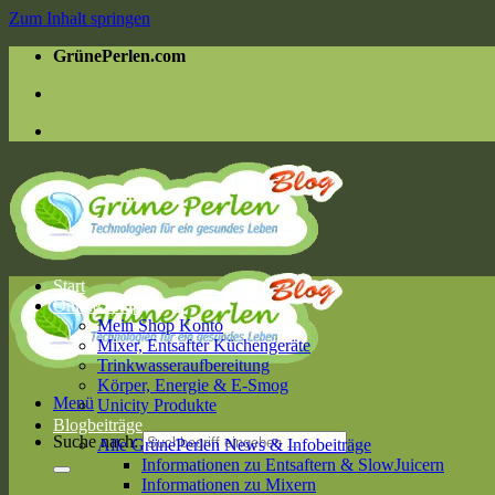
Zum Inhalt springen
GrünePerlen.com
Start
Online Shop
Mein Shop Konto
Mixer, Entsafter Küchengeräte
Trinkwasseraufbereitung
Körper, Energie & E-Smog
Menü
Unicity Produkte
Blogbeiträge
Suche nach:
Alle GrünePerlen News & Infobeiträge
Informationen zu Entsaftern & SlowJuicern
Informationen zu Mixern