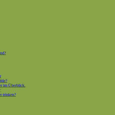
end?
r
ohle?
er im Überblick.
r
r trinken?