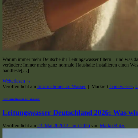
Warum immer mehr Deutsche ihr Leitungswasser filtern – und was dahi
verändert: Immer mehr ganz normale Haushalte installieren einen Wasse
handfeste[…]
Weiterlesen
→
Veröffentlicht am
Informationen zu Wasser
|
Markiert
Trinkwasser
,
U
Informationen zu Wasser
Leitungswasser Deutschland 2026: Was wir
Veröffentlicht am
23. Mai 2026
12. Juni 2026
von
Marko Butze