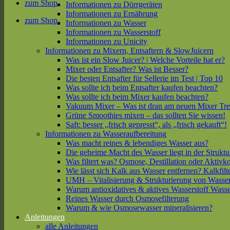
zum Shop
Informationen zu Dörrgeräten
Informationen zu Ernährung
zum Shop
Informationen zu Wasser
Informationen zu Wasserstoff
Informationen zu Unicity
Informationen zu Mixern, Entsaftern & SlowJuicern
Was ist ein Slow Juicer? | Welche Vorteile hat er?
Mixer oder Entsafter? Was ist Besser?
Die besten Entsafter für Sellerie im Test | Top 10
Was sollte ich beim Entsafter kaufen beachten?
Was sollte ich beim Mixer kaufen beachten?
Vakuum Mixer – Was ist dran am neuen Mixer Tr
Grüne Smoothies mixen – das sollten Sie wissen!
Saft: besser „frisch gepresst“, als „frisch gekauft“!
Informationen zu Wasseraufbereitung
Was macht reines & lebendiges Wasser aus?
Die geheime Macht des Wasser liegt in der Struktu
Was filtert was? Osmose, Destillation oder Aktivk
Wie lässt sich Kalk aus Wasser entfernen? Kalkfilt
UMH – Vitalisierung & Strukturierung von Wasse
Warum antioxidatives & aktives Wasserstoff Wasse
Reines Wasser durch Osmosefilterung
Warum & wie Osmosewasser mineralisieren?
Anleitungen
alle Anleitungen