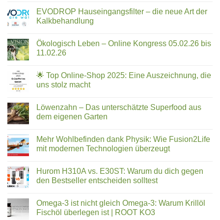
App,
Wasserfilter
die
EVODROP Hauseingangsfilter – die neue Art der
im
im
Kalkbehandlung
Überblick:
Ernstfall
Keine
5-
Leben
Kommentare
Phasen-
Ökologisch Leben – Online Kongress 05.02.26 bis
zu
retten
EVODROP
Technologie
11.02.26
kann
Hauseingangsfilter
für
–
Keine
strukturiertes
die
Kommentare
🌟 Top Online-Shop 2025: Eine Auszeichnung, die
neue
zu
Trinkwasser
Art
Ökologisch
uns stolz macht
der
Leben
Kalkbehandlung
–
Keine
Online
Kommentare
Löwenzahn – Das unterschätzte Superfood aus
Kongress
zu
05.02.26
🌟
dem eigenen Garten
bis
Top
11.02.26
Online-
Keine
Shop
Kommentare
Mehr Wohlbefinden dank Physik: Wie Fusion2Life
2025:
zu
Eine
Löwenzahn
mit modernen Technologien überzeugt
Auszeichnung,
–
die
Das
Keine
uns
unterschätzte
Kommentare
Hurom H310A vs. E30ST: Warum du dich gegen
stolz
Superfood
zu
macht
aus
Mehr
den Bestseller entscheiden solltest
dem
Wohlbefinden
eigenen
dank
Keine
Garten
Physik:
Kommentare
Omega-3 ist nicht gleich Omega-3: Warum Krillöl
Wie
zu
Fusion2Life
Hurom
Fischöl überlegen ist | ROOT KO3
mit
H310A