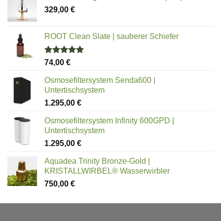
329,00
€
ROOT Clean Slate | sauberer Schiefer
Bewertet
74,00
€
mit
5.00
von 5
Osmosefiltersystem Senda600 |
Untertischsystem
1.295,00
€
Osmosefiltersystem Infinity 600GPD |
Untertischsystem
1.295,00
€
Aquadea Trinity Bronze-Gold |
KRISTALLWIRBEL® Wasserwirbler
750,00
€