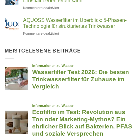
Ernstfall Leben retten kann
Rosenheim
im
passt
die
Trinkwasser
für
Kommentare deaktiviert
zu
Reinigung
–
HandHelp
revolutioniert
Trifluoressigsäure
dir?
by
filtern:
AQUOSS Wasserfilter im Überblick: 5-Phasen-
Was
uney:
Technologie für strukturiertes Trinkwasser
hilft
Die
wirklich?
für
Kommentare deaktiviert
Notruf-
AQUOSS
App,
Wasserfilter
die
im
MEISTGELESENE BEITRÄGE
im
Überblick:
Ernstfall
5-
Leben
Phasen-
retten
Technologie
kann
für
strukturiertes
Trinkwasser