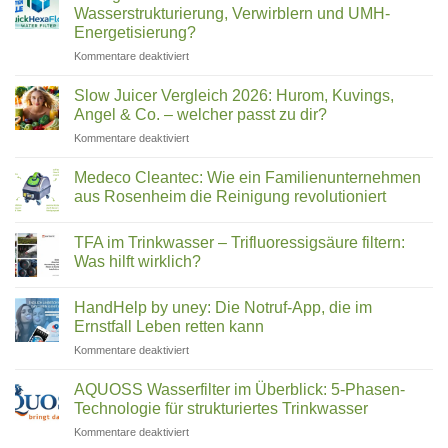
filtern
2026:
Wasserstrukturierung, Verwirblern und UMH-
(2026)
Was
Energetisierung?
wirklich
für
Kommentare deaktiviert
in
Hexagonales
Ihrem
Wasser:
Trinkwasser
Slow Juicer Vergleich 2026: Hurom, Kuvings,
Was
steckt
Angel & Co. – welcher passt zu dir?
steckt
für
Kommentare deaktiviert
hinter
Slow
Wasserstrukturierung,
Juicer
Verwirblern
Medeco Cleantec: Wie ein Familienunternehmen
Vergleich
und
aus Rosenheim die Reinigung revolutioniert
2026:
UMH-
Keine
Hurom,
Energetisierung?
Kommentare
Kuvings,
TFA im Trinkwasser – Trifluoressigsäure filtern:
zu
Medeco
Angel
Was hilft wirklich?
Cleantec:
&
Wie
Keine
Co.
ein
Kommentare
HandHelp by uney: Die Notruf-App, die im
Familienunternehmen
zu
–
aus
TFA
Ernstfall Leben retten kann
welcher
Rosenheim
im
passt
die
Trinkwasser
für
Kommentare deaktiviert
zu
Reinigung
–
HandHelp
revolutioniert
Trifluoressigsäure
dir?
by
filtern:
AQUOSS Wasserfilter im Überblick: 5-Phasen-
Was
uney:
Technologie für strukturiertes Trinkwasser
hilft
Die
wirklich?
für
Kommentare deaktiviert
Notruf-
AQUOSS