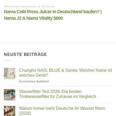
NEUSTE BEITRÄGE
Chungho NAIS, BLUE & Sanita: Welcher Name ist
welches Gerät?
für
Kommentare deaktiviert
Chungho
NAIS,
Wasserfilter Test 2026: Die besten
BLUE
Trinkwasserfilter für Zuhause im Vergleich
&
Keine
Sanita:
Kommentare
Welcher
Warum immer mehr Deutsche ihr Wasser filtern
zu
Wasserfilter
Name
(2026)
Test