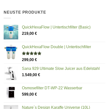
NEUSTE PRODUKTE
QuickHexaFlow | Untertischfilter (Basic)
219,00
€
QuickHexaFlow Double | Untertischfilter
Bewertet
299,00
€
mit
5.00
von 5
Sana 929 Ultimate Slow Juicer aus Edelstahl
1.549,00
€
Osmosefilter DT-WP-22 Wasserbar
599,00
€
Nature´s Design Karaffe Universe (10L)