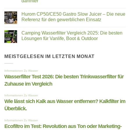
dahinter
Zellen
entfernen?
neu
Keine
Kalkfilter
beleben
Kommentare
im
Hurom CP50/CE50 Gastro Slow Juicer – Die neue
zu
Überblick.
Quietschendes
Referenz für den gewerblichen Einsatz
Geräusch
beim
Keine
Slow
Kommentare
Camping Wasserfilter Vergleich 2025: Die besten
Juicer,
zu
Entsafter
Hurom
Lösungen für Vanlife, Boot & Outdoor
oder
CP50/CE50
der
Gastro
Keine
Saftpresse?
Slow
Kommentare
–
Juicer
zu
das
–
Camping
MEISTGELESEN IM LETZTEN MONAT
steckt
Die
Wasserfilter
dahinter
neue
Vergleich
Referenz
2025:
für
Die
den
besten
gewerblichen
Lösungen
Einsatz
für
Vanlife,
Boot
&
Outdoor