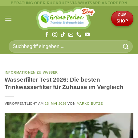
BERATUNG ODER RÜCKRUF? VIA WHATSAPP ANFORDERN
Zum
Inhalt
ZUM
springen
SHOP
Suche
nach:
INFORMATIONEN ZU WASSER
Wasserfilter Test 2026: Die besten
Trinkwasserfilter für Zuhause im Vergleich
VERÖFFENTLICHT AM
23. MAI 2026
VON
MARKO BUTZE