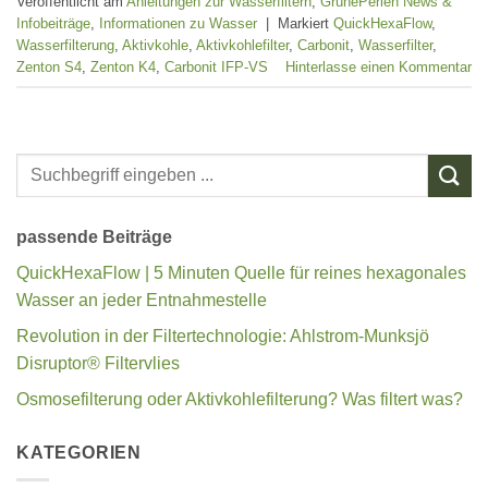
Veröffentlicht am
Anleitungen zur Wasserfiltern
,
GrünePerlen News &
Infobeiträge
,
Informationen zu Wasser
|
Markiert
QuickHexaFlow
,
Wasserfilterung
,
Aktivkohle
,
Aktivkohlefilter
,
Carbonit
,
Wasserfilter
,
Zenton S4
,
Zenton K4
,
Carbonit IFP-VS
Hinterlasse einen Kommentar
passende Beiträge
QuickHexaFlow | 5 Minuten Quelle für reines hexagonales
Wasser an jeder Entnahmestelle
Revolution in der Filtertechnologie: Ahlstrom-Munksjö
Disruptor® Filtervlies
Osmosefilterung oder Aktivkohlefilterung? Was filtert was?
KATEGORIEN