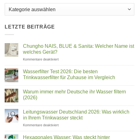
Kategorien
LETZTE BEITRÄGE
Chungho NAIS, BLUE & Sanita: Welcher Name ist
welches Gerät?
für
Kommentare deaktiviert
Chungho
NAIS,
Wasserfilter Test 2026: Die besten
BLUE
Trinkwasserfilter für Zuhause im Vergleich
&
Keine
Sanita:
Kommentare
Welcher
Warum immer mehr Deutsche ihr Wasser filtern
zu
Wasserfilter
Name
(2026)
Test
ist
2026:
Keine
welches
Die
Kommentare
Leitungswasser Deutschland 2026: Was wirklich
besten
zu
Gerät?
Trinkwasserfilter
Warum
in Ihrem Trinkwasser steckt
für
immer
Zuhause
mehr
für
Kommentare deaktiviert
im
Deutsche
Leitungswasser
Vergleich
ihr
Deutschland
Wasser
Hexagonales Wasser: Was steckt hinter