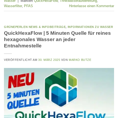
Wasser
|
Markiert
QuickHexaFlow
,
Trinkwasseraufbereitung
,
Wasserfilter
,
PFAS
Hinterlasse einen Kommentar
GRÜNEPERLEN NEWS & INFOBEITRÄGE
,
INFORMATIONEN ZU WASSER
QuickHexaFlow | 5 Minuten Quelle für reines
hexagonales Wasser an jeder
Entnahmestelle
VERÖFFENTLICHT AM
30. MÄRZ 2025
VON
MARKO BUTZE