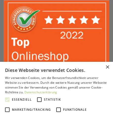
×
Diese Webseite verwendet Cookies.
Wir verwenden Cookies, um die Benutzerfreundlichkeit unserer
Sepa
PayPal
Amazon
Apple
Google
Klarna
Visa
Website zu verbessern. Durch die weitere Nutzung unserer Webseite
Pay
Pay
stimmen Sie der Verwendung von Cookies gemäß unserer Cookie-
MasterCard
American
Sofort
GiroPay
Richtlinie zu.
Datenschutzerklärung
Express
KONTAKT & BERATUNG
SERVICE
VERSAND & ZAHLUNG
ESSENZIELL
STATISTIK
PARTNERPROGRAMM
HÄNDLER
IMPRESSUM
AGB
WIDERRUFSRECHT
DATENSCHUTZ
MARKETING/TRACKING
FUNKTIONALE