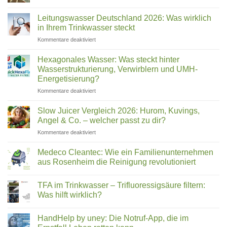
ist
2026:
Keine
welches
Die
Kommentare
Leitungswasser Deutschland 2026: Was wirklich
besten
zu
Gerät?
Trinkwasserfilter
Warum
in Ihrem Trinkwasser steckt
für
immer
Zuhause
mehr
für
Kommentare deaktiviert
im
Deutsche
Leitungswasser
Vergleich
ihr
Deutschland
Wasser
Hexagonales Wasser: Was steckt hinter
filtern
2026:
Wasserstrukturierung, Verwirblern und UMH-
(2026)
Was
Energetisierung?
wirklich
für
Kommentare deaktiviert
in
Hexagonales
Ihrem
Wasser:
Trinkwasser
Slow Juicer Vergleich 2026: Hurom, Kuvings,
Was
steckt
Angel & Co. – welcher passt zu dir?
steckt
für
Kommentare deaktiviert
hinter
Slow
Wasserstrukturierung,
Juicer
Verwirblern
Medeco Cleantec: Wie ein Familienunternehmen
Vergleich
und
aus Rosenheim die Reinigung revolutioniert
2026:
UMH-
Keine
Hurom,
Energetisierung?
Kommentare
Kuvings,
TFA im Trinkwasser – Trifluoressigsäure filtern:
zu
Medeco
Angel
Was hilft wirklich?
Cleantec:
&
Wie
Keine
Co.
ein
Kommentare
HandHelp by uney: Die Notruf-App, die im
Familienunternehmen
zu
–
aus
TFA
welcher