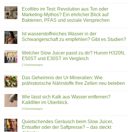
modernen
vs.
Keine
Technologien
E30ST:
Kommentare
Ecofiltro im Test: Revolution aus Ton oder
überzeugt
Warum
zu
du
Omega-
Marketing-Mythos? Ein ehrlicher Blick auf
dich
3
Bakterien, PFAS und soziale Versprechen
gegen
ist
den
nicht
Keine
Bestseller
gleich
Kommentare
entscheiden
Omega-
Ist wasserstoffreiches Wasser in der
zu
solltest
3:
Ecofiltro
Schwangerschaft zu empfehlen? Gibt es Studien?
Warum
im
Krillöl
Test:
Keine
Fischöl
Revolution
Kommentare
überlegen
Welcher Slow Juicer passt zu dir? Hurom H320N,
aus
zu
ist
Ton
Ist
E50ST und E30ST im Vergleich
|
oder
wasserstoffreiches
ROOT
Marketing-
Wasser
zu
2 Kommentare
KO3
Mythos?
in
Welcher
Ein
der
Slow
ehrlicher
Schwangerschaft
Juicer
Das Geheimnis der Ur-Mineralien: Wie
Blick
zu
passt
prähistorische Nährstoffe Ihre Zellen neu beleben
auf
empfehlen?
zu
Bakterien,
Gibt
dir?
Keine
PFAS
es
Hurom
Kommentare
und
Studien?
H320N,
Wie lässt sich Kalk aus Wasser entfernen?
zu
soziale
E50ST
Das
Kalkfilter im Überblick.
Versprechen
und
Geheimnis
E30ST
der
zu
4 Kommentare
im
Ur-
Wie
Vergleich
Mineralien:
lässt
Wie
sich
Quietschendes Geräusch beim Slow Juicer,
prähistorische
Kalk
Entsafter oder der Saftpresse? – das steckt
Nährstoffe
aus
Ihre
Wasser