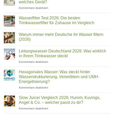
welches Gerät?
Sellerie
im
für
Kommentare deaktiviert
Test
Chungho
|
Top
NAIS,
Wasserfilter Test 2026: Die besten
10
BLUE
Trinkwasserfilter für Zuhause im Vergleich
&
Keine
Sanita:
Kommentare
Welcher
Warum immer mehr Deutsche ihr Wasser filtern
zu
Wasserfilter
Name
(2026)
Test
ist
2026:
Keine
welches
Die
Kommentare
Leitungswasser Deutschland 2026: Was wirklich
besten
zu
Gerät?
Trinkwasserfilter
Warum
in Ihrem Trinkwasser steckt
für
immer
Zuhause
mehr
für
Kommentare deaktiviert
im
Deutsche
Leitungswasser
Vergleich
ihr
Deutschland
Wasser
Hexagonales Wasser: Was steckt hinter
filtern
2026:
Wasserstrukturierung, Verwirblern und UMH-
(2026)
Was
Energetisierung?
wirklich
für
Kommentare deaktiviert
in
Hexagonales
Ihrem
Wasser:
Trinkwasser
Slow Juicer Vergleich 2026: Hurom, Kuvings,
Was
steckt
Angel & Co. – welcher passt zu dir?
steckt
für
Kommentare deaktiviert
hinter
Slow
Wasserstrukturierung,