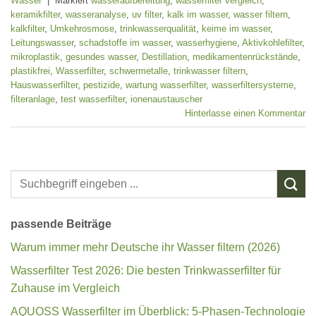
Wasser
|
Markiert
wasseraufbereitung
,
wasserfilter vergleich
,
keramikfilter
,
wasseranalyse
,
uv filter
,
kalk im wasser
,
wasser filtern
,
kalkfilter
,
Umkehrosmose
,
trinkwasserqualität
,
keime im wasser
,
Leitungswasser
,
schadstoffe im wasser
,
wasserhygiene
,
Aktivkohlefilter
,
mikroplastik
,
gesundes wasser
,
Destillation
,
medikamentenrückstände
,
plastikfrei
,
Wasserfilter
,
schwermetalle
,
trinkwasser filtern
,
Hauswasserfilter
,
pestizide
,
wartung wasserfilter
,
wasserfiltersysteme
,
filteranlage
,
test wasserfilter
,
ionenaustauscher
Hinterlasse einen Kommentar
passende Beiträge
Warum immer mehr Deutsche ihr Wasser filtern (2026)
Wasserfilter Test 2026: Die besten Trinkwasserfilter für
Zuhause im Vergleich
AQUOSS Wasserfilter im Überblick: 5-Phasen-Technologie