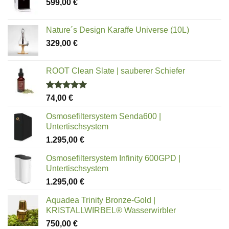
599,00
€
Nature´s Design Karaffe Universe (10L)
329,00
€
ROOT Clean Slate | sauberer Schiefer
Bewertet
74,00
€
mit
5.00
von 5
Osmosefiltersystem Senda600 |
Untertischsystem
1.295,00
€
Osmosefiltersystem Infinity 600GPD |
Untertischsystem
1.295,00
€
Aquadea Trinity Bronze-Gold |
KRISTALLWIRBEL® Wasserwirbler
750,00
€