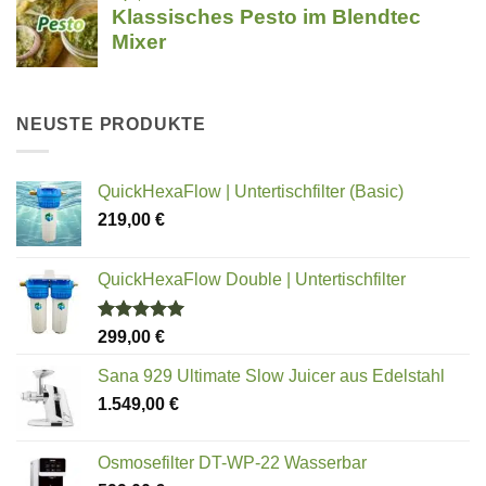
NEUSTE PRODUKTE
QuickHexaFlow | Untertischfilter (Basic)
219,00
€
QuickHexaFlow Double | Untertischfilter
Bewertet
299,00
€
mit
5.00
von 5
Sana 929 Ultimate Slow Juicer aus Edelstahl
1.549,00
€
Osmosefilter DT-WP-22 Wasserbar