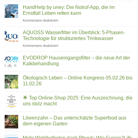
Co.
ein
Kommentare
HandHelp by uney: Die Notruf-App, die im
Familienunternehmen
zu
–
aus
TFA
Ernstfall Leben retten kann
welcher
Rosenheim
im
passt
die
Trinkwasser
für
Kommentare deaktiviert
zu
Reinigung
–
HandHelp
revolutioniert
Trifluoressigsäure
dir?
by
filtern:
AQUOSS Wasserfilter im Überblick: 5-Phasen-
Was
uney:
Technologie für strukturiertes Trinkwasser
hilft
Die
wirklich?
für
Kommentare deaktiviert
Notruf-
AQUOSS
App,
Wasserfilter
die
EVODROP Hauseingangsfilter – die neue Art der
im
im
Kalkbehandlung
Überblick:
Ernstfall
Keine
5-
Leben
Kommentare
Phasen-
Ökologisch Leben – Online Kongress 05.02.26 bis
zu
retten
EVODROP
Technologie
11.02.26
kann
Hauseingangsfilter
für
–
Keine
strukturiertes
die
Kommentare
🌟 Top Online-Shop 2025: Eine Auszeichnung, die
neue
zu
Trinkwasser
Art
Ökologisch
uns stolz macht
der
Leben
Kalkbehandlung
–
Keine
Online
Kommentare
Löwenzahn – Das unterschätzte Superfood aus
Kongress
zu
05.02.26
🌟
dem eigenen Garten
bis
Top
11.02.26
Online-
Keine
Shop
Kommentare
Mehr Wohlbefinden dank Physik: Wie Fusion2Life
2025:
zu