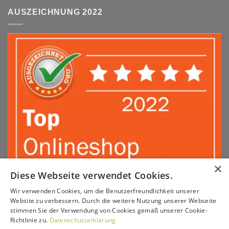
AUSZEICHNUNG 2022
×
Diese Webseite verwendet Cookies.
Wir verwenden Cookies, um die Benutzerfreundlichkeit unserer
Sepa
PayPal
Amazon
Apple
Google
Klarna
Visa
Website zu verbessern. Durch die weitere Nutzung unserer Webseite
Pay
Pay
stimmen Sie der Verwendung von Cookies gemäß unserer Cookie-
MasterCard
American
Sofort
GiroPay
Richtlinie zu.
Datenschutzerklärung
Express