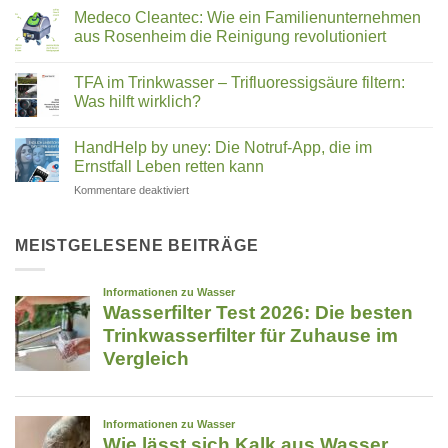
Juicer
Verwirblern
Medeco Cleantec: Wie ein Familienunternehmen
Vergleich
und
aus Rosenheim die Reinigung revolutioniert
2026:
UMH-
Keine
Hurom,
Energetisierung?
Kommentare
Kuvings,
TFA im Trinkwasser – Trifluoressigsäure filtern:
zu
Medeco
Angel
Was hilft wirklich?
Cleantec:
&
Wie
Keine
Co.
ein
Kommentare
HandHelp by uney: Die Notruf-App, die im
Familienunternehmen
zu
–
aus
TFA
Ernstfall Leben retten kann
welcher
Rosenheim
im
passt
die
Trinkwasser
für
Kommentare deaktiviert
zu
Reinigung
–
HandHelp
revolutioniert
Trifluoressigsäure
dir?
by
filtern:
Was
uney:
MEISTGELESENE BEITRÄGE
hilft
Die
wirklich?
Notruf-
App,
die
im
Ernstfall
Leben
retten
kann