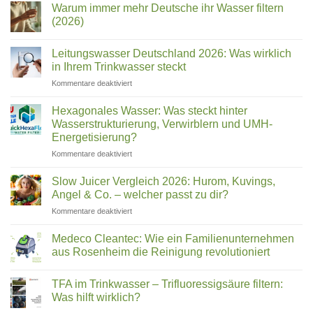
Welcher
Warum immer mehr Deutsche ihr Wasser filtern
zu
Wasserfilter
Name
(2026)
Test
ist
2026:
Keine
welches
Die
Kommentare
Leitungswasser Deutschland 2026: Was wirklich
besten
zu
Gerät?
Trinkwasserfilter
Warum
in Ihrem Trinkwasser steckt
für
immer
Zuhause
mehr
für
Kommentare deaktiviert
im
Deutsche
Leitungswasser
Vergleich
ihr
Deutschland
Wasser
Hexagonales Wasser: Was steckt hinter
filtern
2026:
Wasserstrukturierung, Verwirblern und UMH-
(2026)
Was
Energetisierung?
wirklich
für
Kommentare deaktiviert
in
Hexagonales
Ihrem
Wasser:
Trinkwasser
Slow Juicer Vergleich 2026: Hurom, Kuvings,
Was
steckt
Angel & Co. – welcher passt zu dir?
steckt
für
Kommentare deaktiviert
hinter
Slow
Wasserstrukturierung,
Juicer
Verwirblern
Medeco Cleantec: Wie ein Familienunternehmen
Vergleich
und
aus Rosenheim die Reinigung revolutioniert
2026:
UMH-
Keine
Hurom,
Energetisierung?
Kommentare
Kuvings,
TFA im Trinkwasser – Trifluoressigsäure filtern:
zu
Medeco
Angel
Was hilft wirklich?
Cleantec:
&
Wie
Keine