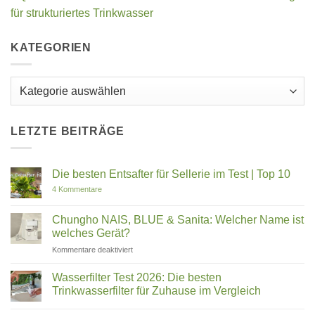
für strukturiertes Trinkwasser
KATEGORIEN
Kategorien
LETZTE BEITRÄGE
Die besten Entsafter für Sellerie im Test | Top 10
zu
4 Kommentare
Die
besten
Entsafter
Chungho NAIS, BLUE & Sanita: Welcher Name ist
für
welches Gerät?
Sellerie
im
für
Kommentare deaktiviert
Test
Chungho
|
Top
NAIS,
Wasserfilter Test 2026: Die besten
10
BLUE
Trinkwasserfilter für Zuhause im Vergleich
&
Keine
Sanita:
Kommentare