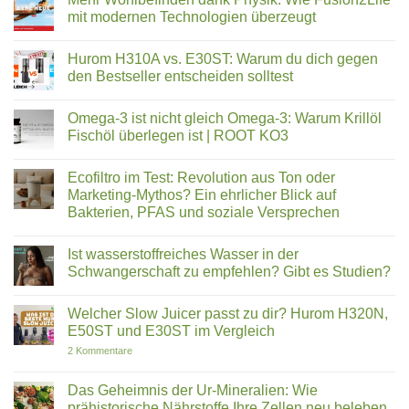
Eine
Löwenzahn
mit modernen Technologien überzeugt
Auszeichnung,
–
die
Das
Keine
uns
unterschätzte
Kommentare
Hurom H310A vs. E30ST: Warum du dich gegen
stolz
Superfood
zu
macht
aus
Mehr
den Bestseller entscheiden solltest
dem
Wohlbefinden
eigenen
dank
Keine
Garten
Physik:
Kommentare
Omega-3 ist nicht gleich Omega-3: Warum Krillöl
Wie
zu
Fusion2Life
Hurom
Fischöl überlegen ist | ROOT KO3
mit
H310A
modernen
vs.
Keine
Technologien
E30ST:
Kommentare
Ecofiltro im Test: Revolution aus Ton oder
überzeugt
Warum
zu
du
Omega-
Marketing-Mythos? Ein ehrlicher Blick auf
dich
3
Bakterien, PFAS und soziale Versprechen
gegen
ist
den
nicht
Keine
Bestseller
gleich
Kommentare
entscheiden
Omega-
Ist wasserstoffreiches Wasser in der
zu
solltest
3:
Ecofiltro
Schwangerschaft zu empfehlen? Gibt es Studien?
Warum
im
Krillöl
Test:
Keine
Fischöl
Revolution
Kommentare
überlegen
Welcher Slow Juicer passt zu dir? Hurom H320N,
aus
zu
ist
Ton
Ist
E50ST und E30ST im Vergleich
|
oder
wasserstoffreiches
ROOT
Marketing-
Wasser
zu
2 Kommentare
KO3
Mythos?
in
Welcher
Ein
der
Slow
ehrlicher
Schwangerschaft
Juicer
Das Geheimnis der Ur-Mineralien: Wie
Blick
zu
passt
prähistorische Nährstoffe Ihre Zellen neu beleben
auf
empfehlen?