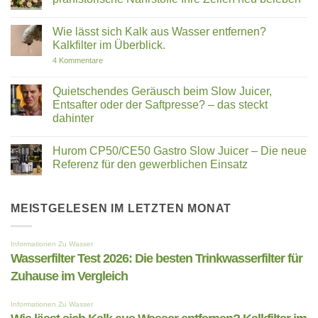
zu
Bakterien,
Gibt
dir?
Keine
PFAS
es
Hurom
Kommentare
und
Studien?
H320N,
Wie lässt sich Kalk aus Wasser entfernen?
zu
soziale
E50ST
Das
Kalkfilter im Überblick.
Versprechen
und
Geheimnis
E30ST
der
zu
4 Kommentare
im
Ur-
Wie
Vergleich
Mineralien:
lässt
Wie
sich
Quietschendes Geräusch beim Slow Juicer,
prähistorische
Kalk
Entsafter oder der Saftpresse? – das steckt
Nährstoffe
aus
Ihre
Wasser
dahinter
Zellen
entfernen?
neu
Keine
Kalkfilter
beleben
Kommentare
im
Hurom CP50/CE50 Gastro Slow Juicer – Die neue
zu
Überblick.
Quietschendes
Referenz für den gewerblichen Einsatz
Geräusch
beim
Keine
Slow
Kommentare
Juicer,
zu
Entsafter
Hurom
MEISTGELESEN IM LETZTEN MONAT
oder
CP50/CE50
der
Gastro
Saftpresse?
Slow
–
Juicer
das
–
steckt
Die
dahinter
neue
Referenz
für
den
gewerblichen
Einsatz