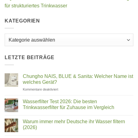
für strukturiertes Trinkwasser
KATEGORIEN
Kategorien
LETZTE BEITRÄGE
Chungho NAIS, BLUE & Sanita: Welcher Name ist
welches Gerät?
für
Kommentare deaktiviert
Chungho
NAIS,
Wasserfilter Test 2026: Die besten
BLUE
Trinkwasserfilter für Zuhause im Vergleich
&
Keine
Sanita:
Kommentare
Welcher
Warum immer mehr Deutsche ihr Wasser filtern
zu
Wasserfilter
Name
(2026)
Test
ist
2026:
Keine
welches
Die
Kommentare