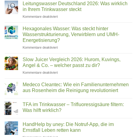
Leitungswasser Deutschland 2026: Was wirklich
besten
zu
Gerät?
Trinkwasserfilter
Warum
in Ihrem Trinkwasser steckt
für
immer
Zuhause
mehr
für
Kommentare deaktiviert
im
Deutsche
Leitungswasser
Vergleich
ihr
Deutschland
Wasser
Hexagonales Wasser: Was steckt hinter
filtern
2026:
Wasserstrukturierung, Verwirblern und UMH-
(2026)
Was
Energetisierung?
wirklich
für
Kommentare deaktiviert
in
Hexagonales
Ihrem
Wasser:
Trinkwasser
Slow Juicer Vergleich 2026: Hurom, Kuvings,
Was
steckt
Angel & Co. – welcher passt zu dir?
steckt
für
Kommentare deaktiviert
hinter
Slow
Wasserstrukturierung,
Juicer
Verwirblern
Medeco Cleantec: Wie ein Familienunternehmen
Vergleich
und
aus Rosenheim die Reinigung revolutioniert
2026:
UMH-
Keine
Hurom,
Energetisierung?
Kommentare
Kuvings,
TFA im Trinkwasser – Trifluoressigsäure filtern:
zu
Medeco
Angel
Was hilft wirklich?
Cleantec:
&
Wie
Keine
Co.
ein
Kommentare
HandHelp by uney: Die Notruf-App, die im
Familienunternehmen
zu
–
aus
TFA
Ernstfall Leben retten kann
welcher
Rosenheim
im
passt
die
Trinkwasser