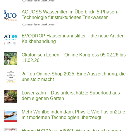
für
Kommentare deaktiviert
zu
Reinigung
–
HandHelp
revolutioniert
Trifluoressigsäure
dir?
by
filtern:
AQUOSS Wasserfilter im Überblick: 5-Phasen-
Was
uney:
Technologie für strukturiertes Trinkwasser
hilft
Die
wirklich?
für
Kommentare deaktiviert
Notruf-
AQUOSS
App,
Wasserfilter
die
EVODROP Hauseingangsfilter – die neue Art der
im
im
Kalkbehandlung
Überblick:
Ernstfall
Keine
5-
Leben
Kommentare
Phasen-
Ökologisch Leben – Online Kongress 05.02.26 bis
zu
retten
EVODROP
Technologie
11.02.26
kann
Hauseingangsfilter
für
–
Keine
strukturiertes
die
Kommentare
🌟 Top Online-Shop 2025: Eine Auszeichnung, die
neue
zu
Trinkwasser
Art
Ökologisch
uns stolz macht
der
Leben
Kalkbehandlung
–
Keine
Online
Kommentare
Löwenzahn – Das unterschätzte Superfood aus
Kongress
zu
05.02.26
🌟
dem eigenen Garten
bis
Top
11.02.26
Online-
Keine
Shop
Kommentare
Mehr Wohlbefinden dank Physik: Wie Fusion2Life
2025:
zu
Eine
Löwenzahn
mit modernen Technologien überzeugt
Auszeichnung,
–
die
Das
Keine
uns
unterschätzte
Kommentare
Hurom H310A vs. E30ST: Warum du dich gegen
stolz
Superfood
zu