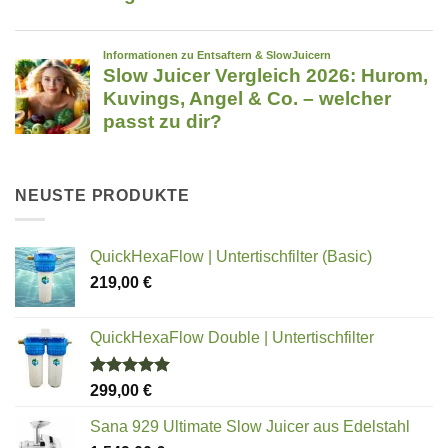
NEUSTE PRODUKTE
QuickHexaFlow | Untertischfilter (Basic)
219,00
€
QuickHexaFlow Double | Untertischfilter
Bewertet
299,00
€
mit
5.00
von 5
Sana 929 Ultimate Slow Juicer aus Edelstahl