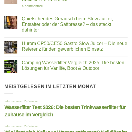
und
Geheimnis
E30ST
der
zu
4 Kommentare
im
Ur-
Wie
Vergleich
Mineralien:
lässt
Wie
sich
Quietschendes Geräusch beim Slow Juicer,
prähistorische
Kalk
Entsafter oder der Saftpresse? – das steckt
Nährstoffe
aus
Ihre
Wasser
dahinter
Zellen
entfernen?
neu
Keine
Kalkfilter
beleben
Kommentare
im
Hurom CP50/CE50 Gastro Slow Juicer – Die neue
zu
Überblick.
Quietschendes
Referenz für den gewerblichen Einsatz
Geräusch
beim
Keine
Slow
Kommentare
Camping Wasserfilter Vergleich 2025: Die besten
Juicer,
zu
Entsafter
Hurom
Lösungen für Vanlife, Boot & Outdoor
oder
CP50/CE50
der
Gastro
Keine
Saftpresse?
Slow
Kommentare
–
Juicer
zu
das
–
Camping
MEISTGELESEN IM LETZTEN MONAT
steckt
Die
Wasserfilter
dahinter
neue
Vergleich
Referenz
2025:
für
Die
den
besten
gewerblichen
Lösungen
Einsatz
für
Vanlife,
Boot
&
Outdoor