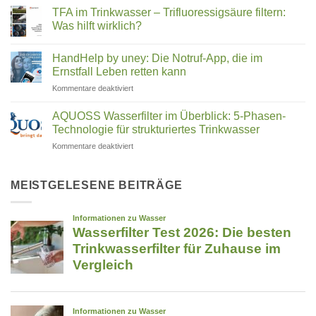
Kommentare
Kuvings,
TFA im Trinkwasser – Trifluoressigsäure filtern:
zu
Medeco
Angel
Was hilft wirklich?
Cleantec:
&
Wie
Keine
Co.
ein
Kommentare
HandHelp by uney: Die Notruf-App, die im
Familienunternehmen
zu
–
aus
TFA
Ernstfall Leben retten kann
welcher
Rosenheim
im
passt
die
Trinkwasser
für
Kommentare deaktiviert
zu
Reinigung
–
HandHelp
revolutioniert
Trifluoressigsäure
dir?
by
filtern:
AQUOSS Wasserfilter im Überblick: 5-Phasen-
Was
uney:
Technologie für strukturiertes Trinkwasser
hilft
Die
wirklich?
für
Kommentare deaktiviert
Notruf-
AQUOSS
App,
Wasserfilter
die
im
MEISTGELESENE BEITRÄGE
im
Überblick:
Ernstfall
5-
Leben
Phasen-
retten
Technologie
kann
für
strukturiertes
Trinkwasser