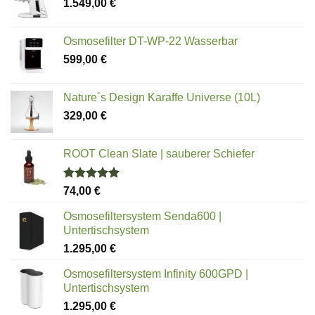
1.549,00
€
Osmosefilter DT-WP-22 Wasserbar
599,00
€
Nature´s Design Karaffe Universe (10L)
329,00
€
ROOT Clean Slate | sauberer Schiefer
Bewertet
74,00
€
mit
5.00
von 5
Osmosefiltersystem Senda600 |
Untertischsystem
1.295,00
€
Osmosefiltersystem Infinity 600GPD |
Untertischsystem
1.295,00
€