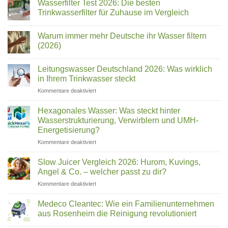
Wasserfilter Test 2026: Die besten
BLUE
Trinkwasserfilter für Zuhause im Vergleich
&
Keine
Sanita:
Kommentare
Welcher
Warum immer mehr Deutsche ihr Wasser filtern
zu
Wasserfilter
Name
(2026)
Test
ist
2026:
Keine
welches
Die
Kommentare
Leitungswasser Deutschland 2026: Was wirklich
besten
zu
Gerät?
Trinkwasserfilter
Warum
in Ihrem Trinkwasser steckt
für
immer
Zuhause
mehr
für
Kommentare deaktiviert
im
Deutsche
Leitungswasser
Vergleich
ihr
Deutschland
Wasser
Hexagonales Wasser: Was steckt hinter
filtern
2026:
Wasserstrukturierung, Verwirblern und UMH-
(2026)
Was
Energetisierung?
wirklich
für
Kommentare deaktiviert
in
Hexagonales
Ihrem
Wasser:
Trinkwasser
Slow Juicer Vergleich 2026: Hurom, Kuvings,
Was
steckt
Angel & Co. – welcher passt zu dir?
steckt
für
Kommentare deaktiviert
hinter
Slow
Wasserstrukturierung,
Juicer
Verwirblern
Medeco Cleantec: Wie ein Familienunternehmen
Vergleich
und
aus Rosenheim die Reinigung revolutioniert
2026:
UMH-
Keine
Hurom,
Energetisierung?