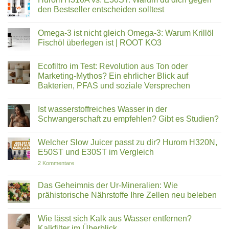
macht
aus
Mehr
den Bestseller entscheiden solltest
dem
Wohlbefinden
eigenen
dank
Keine
Garten
Physik:
Kommentare
Omega-3 ist nicht gleich Omega-3: Warum Krillöl
Wie
zu
Fusion2Life
Hurom
Fischöl überlegen ist | ROOT KO3
mit
H310A
modernen
vs.
Keine
Technologien
E30ST:
Kommentare
Ecofiltro im Test: Revolution aus Ton oder
überzeugt
Warum
zu
du
Omega-
Marketing-Mythos? Ein ehrlicher Blick auf
dich
3
Bakterien, PFAS und soziale Versprechen
gegen
ist
den
nicht
Keine
Bestseller
gleich
Kommentare
entscheiden
Omega-
Ist wasserstoffreiches Wasser in der
zu
solltest
3:
Ecofiltro
Schwangerschaft zu empfehlen? Gibt es Studien?
Warum
im
Krillöl
Test:
Keine
Fischöl
Revolution
Kommentare
überlegen
Welcher Slow Juicer passt zu dir? Hurom H320N,
aus
zu
ist
Ton
Ist
E50ST und E30ST im Vergleich
|
oder
wasserstoffreiches
ROOT
Marketing-
Wasser
zu
2 Kommentare
KO3
Mythos?
in
Welcher
Ein
der
Slow
ehrlicher
Schwangerschaft
Juicer
Das Geheimnis der Ur-Mineralien: Wie
Blick
zu
passt
prähistorische Nährstoffe Ihre Zellen neu beleben
auf
empfehlen?
zu
Bakterien,
Gibt
dir?
Keine
PFAS
es
Hurom
Kommentare
und
Studien?
H320N,
Wie lässt sich Kalk aus Wasser entfernen?
zu
soziale
E50ST
Das
Kalkfilter im Überblick.
Versprechen