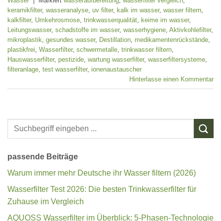
Wasser
|
Markiert
wasseraufbereitung
,
wasserfilter vergleich
,
keramikfilter
,
wasseranalyse
,
uv filter
,
kalk im wasser
,
wasser filtern
,
kalkfilter
,
Umkehrosmose
,
trinkwasserqualität
,
keime im wasser
,
Leitungswasser
,
schadstoffe im wasser
,
wasserhygiene
,
Aktivkohlefilter
,
mikroplastik
,
gesundes wasser
,
Destillation
,
medikamentenrückstände
,
plastikfrei
,
Wasserfilter
,
schwermetalle
,
trinkwasser filtern
,
Hauswasserfilter
,
pestizide
,
wartung wasserfilter
,
wasserfiltersysteme
,
filteranlage
,
test wasserfilter
,
ionenaustauscher
Hinterlasse einen Kommentar
passende Beiträge
Warum immer mehr Deutsche ihr Wasser filtern (2026)
Wasserfilter Test 2026: Die besten Trinkwasserfilter für
Zuhause im Vergleich
AQUOSS Wasserfilter im Überblick: 5-Phasen-Technologie