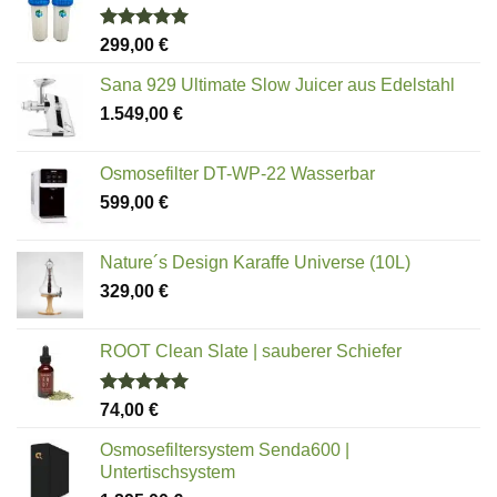
Bewertet
299,00
€
mit
5.00
von 5
Sana 929 Ultimate Slow Juicer aus Edelstahl
1.549,00
€
Osmosefilter DT-WP-22 Wasserbar
599,00
€
Nature´s Design Karaffe Universe (10L)
329,00
€
ROOT Clean Slate | sauberer Schiefer
Bewertet
74,00
€
mit
5.00
von 5
Osmosefiltersystem Senda600 |
Untertischsystem