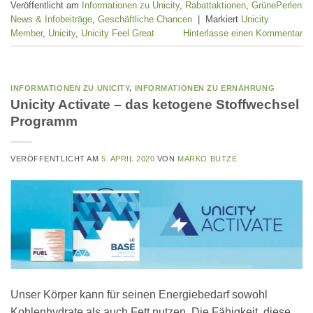
Veröffentlicht am
Informationen zu Unicity
,
Rabattaktionen
,
GrünePerlen
News & Infobeiträge
,
Geschäftliche Chancen
|
Markiert
Unicity
Member
,
Unicity
,
Unicity Feel Great
Hinterlasse einen Kommentar
INFORMATIONEN ZU UNICITY
,
INFORMATIONEN ZU ERNÄHRUNG
Unicity Activate – das ketogene Stoffwechsel
Programm
VERÖFFENTLICHT AM
5. APRIL 2020
VON
MARKO BUTZE
Unser Körper kann für seinen Energiebedarf sowohl
Kohlenhydrate als auch Fett nutzen. Die Fähigkeit, diese