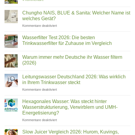
Die
besten
Entsafter
Chungho NAIS, BLUE & Sanita: Welcher Name ist
für
welches Gerät?
Sellerie
im
für
Kommentare deaktiviert
Test
Chungho
|
Top
NAIS,
Wasserfilter Test 2026: Die besten
10
BLUE
Trinkwasserfilter für Zuhause im Vergleich
&
Keine
Sanita:
Kommentare
Welcher
Warum immer mehr Deutsche ihr Wasser filtern
zu
Wasserfilter
Name
(2026)
Test
ist
2026:
Keine
welches
Die
Kommentare
Leitungswasser Deutschland 2026: Was wirklich
besten
zu
Gerät?
Trinkwasserfilter
Warum
in Ihrem Trinkwasser steckt
für
immer
Zuhause
mehr
für
Kommentare deaktiviert
im
Deutsche
Leitungswasser
Vergleich
ihr
Deutschland
Wasser
Hexagonales Wasser: Was steckt hinter
filtern
2026:
Wasserstrukturierung, Verwirblern und UMH-
(2026)
Was
Energetisierung?
wirklich
für
Kommentare deaktiviert
in
Hexagonales
Ihrem
Wasser:
Trinkwasser
Slow Juicer Vergleich 2026: Hurom, Kuvings,
Was