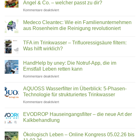
steckt
Angel & Co. – welcher passt zu dir?
steckt
für
Kommentare deaktiviert
hinter
Slow
Wasserstrukturierung,
Juicer
Verwirblern
Medeco Cleantec: Wie ein Familienunternehmen
Vergleich
und
aus Rosenheim die Reinigung revolutioniert
2026:
UMH-
Keine
Hurom,
Energetisierung?
Kommentare
Kuvings,
TFA im Trinkwasser – Trifluoressigsäure filtern:
zu
Medeco
Angel
Was hilft wirklich?
Cleantec:
&
Wie
Keine
Co.
ein
Kommentare
HandHelp by uney: Die Notruf-App, die im
Familienunternehmen
zu
–
aus
TFA
Ernstfall Leben retten kann
welcher
Rosenheim
im
passt
die
Trinkwasser
für
Kommentare deaktiviert
zu
Reinigung
–
HandHelp
revolutioniert
Trifluoressigsäure
dir?
by
filtern:
AQUOSS Wasserfilter im Überblick: 5-Phasen-
Was
uney:
Technologie für strukturiertes Trinkwasser
hilft
Die
wirklich?
für
Kommentare deaktiviert
Notruf-
AQUOSS
App,
Wasserfilter
die
EVODROP Hauseingangsfilter – die neue Art der
im
im
Kalkbehandlung
Überblick:
Ernstfall
Keine
5-
Leben
Kommentare
Phasen-
Ökologisch Leben – Online Kongress 05.02.26 bis
zu
retten
EVODROP
Technologie
kann