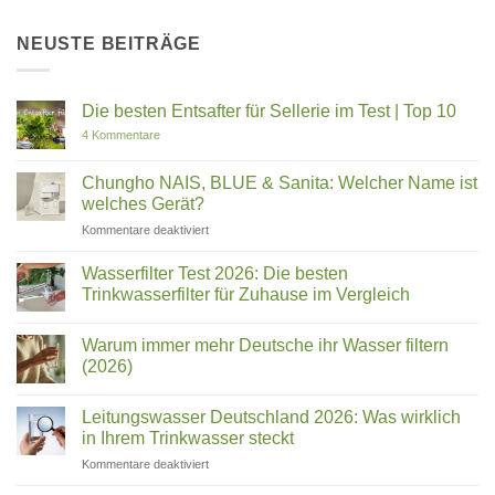
NEUSTE BEITRÄGE
Die besten Entsafter für Sellerie im Test | Top 10
zu
4 Kommentare
Die
besten
Entsafter
Chungho NAIS, BLUE & Sanita: Welcher Name ist
für
welches Gerät?
Sellerie
im
für
Kommentare deaktiviert
Test
Chungho
|
Top
NAIS,
Wasserfilter Test 2026: Die besten
10
BLUE
Trinkwasserfilter für Zuhause im Vergleich
&
Keine
Sanita:
Kommentare
Welcher
Warum immer mehr Deutsche ihr Wasser filtern
zu
Wasserfilter
Name
(2026)
Test
ist
2026:
Keine
welches
Die
Kommentare
Leitungswasser Deutschland 2026: Was wirklich
besten
zu
Gerät?
Trinkwasserfilter
Warum
in Ihrem Trinkwasser steckt
für
immer
Zuhause
mehr
für
Kommentare deaktiviert
im
Deutsche
Leitungswasser
Vergleich
ihr