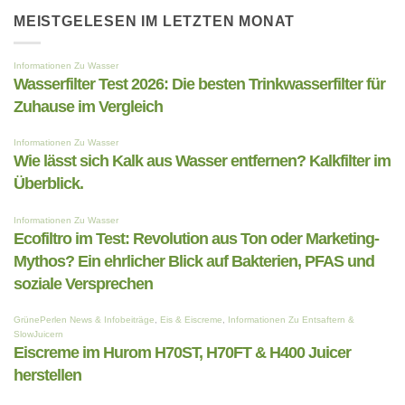
Juicer,
zu
Entsafter
Hurom
MEISTGELESEN IM LETZTEN MONAT
oder
CP50/CE50
der
Gastro
Saftpresse?
Slow
–
Juicer
das
–
steckt
Die
dahinter
neue
Referenz
für
den
gewerblichen
Einsatz