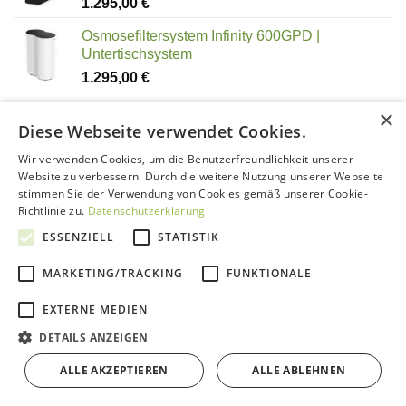
1.295,00
€
Osmosefiltersystem Infinity 600GPD |
Untertischsystem
1.295,00
€
Aquadea Trinity Bronze-Gold |
×
KRISTALLWIRBEL® Wasserwirbler
Diese Webseite verwendet Cookies.
750,00
€
Wir verwenden Cookies, um die Benutzerfreundlichkeit unserer
Website zu verbessern. Durch die weitere Nutzung unserer Webseite
stimmen Sie der Verwendung von Cookies gemäß unserer Cookie-
Richtlinie zu.
Datenschutzerklärung
WIR BERATEN SIE GERN!
ESSENZIELL
STATISTIK
MARKETING/TRACKING
FUNKTIONALE
telefonische Beratung & Termine:
Tel.: +49 3504 69 35 25
EXTERNE MEDIEN
Lokale Termine nur nach Vereinbarung.
DETAILS ANZEIGEN
ALLE AKZEPTIEREN
ALLE ABLEHNEN
AUSZEICHNUNG 2020