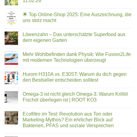
11.02.26
Hauseingangsfilter
für
–
Keine
strukturiertes
die
Kommentare
🌟 Top Online-Shop 2025: Eine Auszeichnung, die
neue
zu
Trinkwasser
Art
Ökologisch
uns stolz macht
der
Leben
Kalkbehandlung
–
Keine
Online
Kommentare
Löwenzahn – Das unterschätzte Superfood aus
Kongress
zu
05.02.26
🌟
dem eigenen Garten
bis
Top
11.02.26
Online-
Keine
Shop
Kommentare
Mehr Wohlbefinden dank Physik: Wie Fusion2Life
2025:
zu
Eine
Löwenzahn
mit modernen Technologien überzeugt
Auszeichnung,
–
die
Das
Keine
uns
unterschätzte
Kommentare
Hurom H310A vs. E30ST: Warum du dich gegen
stolz
Superfood
zu
macht
aus
Mehr
den Bestseller entscheiden solltest
dem
Wohlbefinden
eigenen
dank
Keine
Garten
Physik:
Kommentare
Omega-3 ist nicht gleich Omega-3: Warum Krillöl
Wie
zu
Fusion2Life
Hurom
Fischöl überlegen ist | ROOT KO3
mit
H310A
modernen
vs.
Keine
Technologien
E30ST:
Kommentare
Ecofiltro im Test: Revolution aus Ton oder
überzeugt
Warum
zu
du
Omega-
Marketing-Mythos? Ein ehrlicher Blick auf
dich
3
Bakterien, PFAS und soziale Versprechen
gegen
ist
den
nicht
Keine
Bestseller
gleich
Kommentare