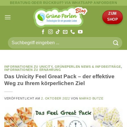
BERATUNG ODER RÜCKRUF? VIA WHATSAPP ANFORDERN
Zum
Inhalt
ZUM
springen
SHOP
Suche
nach:
INFORMATIONEN ZU UNICITY
,
GRÜNEPERLEN NEWS & INFOBEITRÄGE
,
INFORMATIONEN ZU ERNÄHRUNG
Das Unicity Feel Great Pack – der effektive
Weg zu Ihrem körperlichen Ziel
VERÖFFENTLICHT AM
2. OKTOBER 2022
VON
MARKO BUTZE