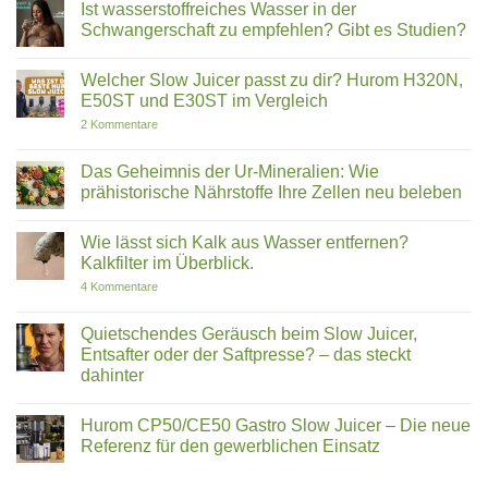
entscheiden
Omega-
Ist wasserstoffreiches Wasser in der
zu
solltest
3:
Ecofiltro
Schwangerschaft zu empfehlen? Gibt es Studien?
Warum
im
Krillöl
Test:
Keine
Fischöl
Revolution
Kommentare
überlegen
Welcher Slow Juicer passt zu dir? Hurom H320N,
aus
zu
ist
Ton
Ist
E50ST und E30ST im Vergleich
|
oder
wasserstoffreiches
ROOT
Marketing-
Wasser
zu
2 Kommentare
KO3
Mythos?
in
Welcher
Ein
der
Slow
ehrlicher
Schwangerschaft
Juicer
Das Geheimnis der Ur-Mineralien: Wie
Blick
zu
passt
prähistorische Nährstoffe Ihre Zellen neu beleben
auf
empfehlen?
zu
Bakterien,
Gibt
dir?
Keine
PFAS
es
Hurom
Kommentare
und
Studien?
H320N,
Wie lässt sich Kalk aus Wasser entfernen?
zu
soziale
E50ST
Das
Kalkfilter im Überblick.
Versprechen
und
Geheimnis
E30ST
der
zu
4 Kommentare
im
Ur-
Wie
Vergleich
Mineralien:
lässt
Wie
sich
Quietschendes Geräusch beim Slow Juicer,
prähistorische
Kalk
Entsafter oder der Saftpresse? – das steckt
Nährstoffe
aus
Ihre
Wasser
dahinter
Zellen
entfernen?
neu
Keine
Kalkfilter
beleben
Kommentare
im
Hurom CP50/CE50 Gastro Slow Juicer – Die neue
zu
Überblick.
Quietschendes
Referenz für den gewerblichen Einsatz
Geräusch
beim
Keine
Slow
Kommentare