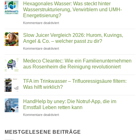
Deutschland
Wasser
Hexagonales Wasser: Was steckt hinter
filtern
2026:
Wasserstrukturierung, Verwirblern und UMH-
(2026)
Was
Energetisierung?
wirklich
für
Kommentare deaktiviert
in
Hexagonales
Ihrem
Wasser:
Trinkwasser
Slow Juicer Vergleich 2026: Hurom, Kuvings,
Was
steckt
Angel & Co. – welcher passt zu dir?
steckt
für
Kommentare deaktiviert
hinter
Slow
Wasserstrukturierung,
Juicer
Verwirblern
Medeco Cleantec: Wie ein Familienunternehmen
Vergleich
und
aus Rosenheim die Reinigung revolutioniert
2026:
UMH-
Keine
Hurom,
Energetisierung?
Kommentare
Kuvings,
TFA im Trinkwasser – Trifluoressigsäure filtern:
zu
Medeco
Angel
Was hilft wirklich?
Cleantec:
&
Wie
Keine
Co.
ein
Kommentare
HandHelp by uney: Die Notruf-App, die im
Familienunternehmen
zu
–
aus
TFA
Ernstfall Leben retten kann
welcher
Rosenheim
im
passt
die
Trinkwasser
für
Kommentare deaktiviert
zu
Reinigung
–
HandHelp
revolutioniert
Trifluoressigsäure
dir?
by
filtern:
Was
uney:
MEISTGELESENE BEITRÄGE
hilft
Die
wirklich?