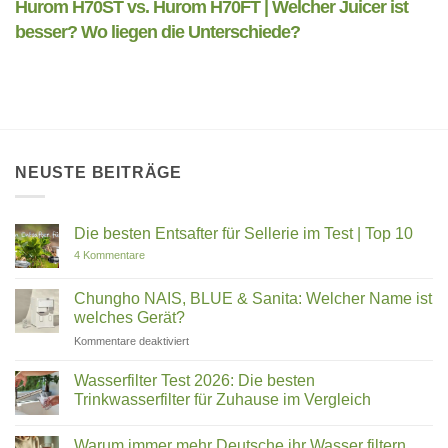
NEUSTE BEITRÄGE
Die besten Entsafter für Sellerie im Test | Top 10
zu
4 Kommentare
Die
besten
Entsafter
Chungho NAIS, BLUE & Sanita: Welcher Name ist
für
welches Gerät?
Sellerie
im
für
Kommentare deaktiviert
Test
Chungho
|
Top
NAIS,
Wasserfilter Test 2026: Die besten
10
BLUE
Trinkwasserfilter für Zuhause im Vergleich
&
Keine
Sanita:
Kommentare
Welcher
Warum immer mehr Deutsche ihr Wasser filtern
zu