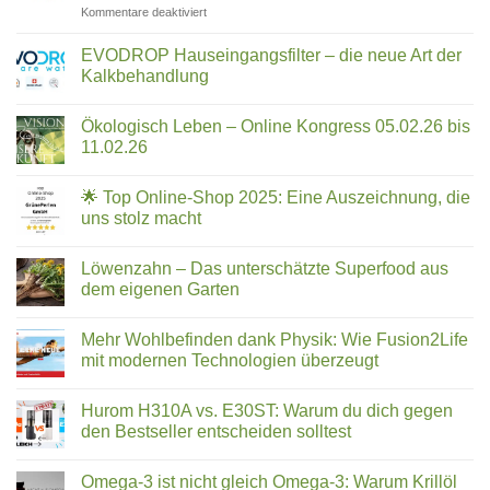
wirklich?
für
Kommentare deaktiviert
Notruf-
AQUOSS
App,
Wasserfilter
die
EVODROP Hauseingangsfilter – die neue Art der
im
im
Kalkbehandlung
Überblick:
Ernstfall
Keine
5-
Leben
Kommentare
Phasen-
Ökologisch Leben – Online Kongress 05.02.26 bis
zu
retten
EVODROP
Technologie
11.02.26
kann
Hauseingangsfilter
für
–
Keine
strukturiertes
die
Kommentare
🌟 Top Online-Shop 2025: Eine Auszeichnung, die
neue
zu
Trinkwasser
Art
Ökologisch
uns stolz macht
der
Leben
Kalkbehandlung
–
Keine
Online
Kommentare
Löwenzahn – Das unterschätzte Superfood aus
Kongress
zu
05.02.26
🌟
dem eigenen Garten
bis
Top
11.02.26
Online-
Keine
Shop
Kommentare
Mehr Wohlbefinden dank Physik: Wie Fusion2Life
2025:
zu
Eine
Löwenzahn
mit modernen Technologien überzeugt
Auszeichnung,
–
die
Das
Keine
uns
unterschätzte
Kommentare
Hurom H310A vs. E30ST: Warum du dich gegen
stolz
Superfood
zu
macht
aus
Mehr
den Bestseller entscheiden solltest
dem
Wohlbefinden
eigenen
dank
Keine
Garten
Physik:
Kommentare
Omega-3 ist nicht gleich Omega-3: Warum Krillöl
Wie
zu