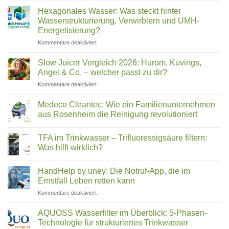
Vergleich
ihr
Deutschland
Wasser
Hexagonales Wasser: Was steckt hinter
filtern
2026:
Wasserstrukturierung, Verwirblern und UMH-
(2026)
Was
Energetisierung?
wirklich
für
Kommentare deaktiviert
in
Hexagonales
Ihrem
Wasser:
Trinkwasser
Slow Juicer Vergleich 2026: Hurom, Kuvings,
Was
steckt
Angel & Co. – welcher passt zu dir?
steckt
für
Kommentare deaktiviert
hinter
Slow
Wasserstrukturierung,
Juicer
Verwirblern
Medeco Cleantec: Wie ein Familienunternehmen
Vergleich
und
aus Rosenheim die Reinigung revolutioniert
2026:
UMH-
Keine
Hurom,
Energetisierung?
Kommentare
Kuvings,
TFA im Trinkwasser – Trifluoressigsäure filtern:
zu
Medeco
Angel
Was hilft wirklich?
Cleantec:
&
Wie
Keine
Co.
ein
Kommentare
HandHelp by uney: Die Notruf-App, die im
Familienunternehmen
zu
–
aus
TFA
Ernstfall Leben retten kann
welcher
Rosenheim
im
passt
die
Trinkwasser
für
Kommentare deaktiviert
zu
Reinigung
–
HandHelp
revolutioniert
Trifluoressigsäure
dir?
by
filtern:
AQUOSS Wasserfilter im Überblick: 5-Phasen-
Was
uney:
Technologie für strukturiertes Trinkwasser
hilft
Die