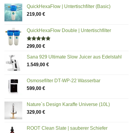
QuickHexaFlow | Untertischfilter (Basic)
219,00
€
QuickHexaFlow Double | Untertischfilter
Bewertet
299,00
€
mit
5.00
von 5
Sana 929 Ultimate Slow Juicer aus Edelstahl
1.549,00
€
Osmosefilter DT-WP-22 Wasserbar
599,00
€
Nature´s Design Karaffe Universe (10L)
329,00
€
ROOT Clean Slate | sauberer Schiefer