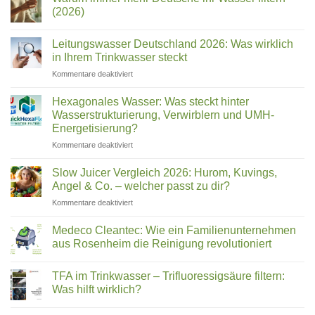
Wasserfilter
Name
(2026)
Test
ist
2026:
Keine
welches
Die
Kommentare
Leitungswasser Deutschland 2026: Was wirklich
besten
zu
Gerät?
Trinkwasserfilter
Warum
in Ihrem Trinkwasser steckt
für
immer
Zuhause
mehr
für
Kommentare deaktiviert
im
Deutsche
Leitungswasser
Vergleich
ihr
Deutschland
Wasser
Hexagonales Wasser: Was steckt hinter
filtern
2026:
Wasserstrukturierung, Verwirblern und UMH-
(2026)
Was
Energetisierung?
wirklich
für
Kommentare deaktiviert
in
Hexagonales
Ihrem
Wasser:
Trinkwasser
Slow Juicer Vergleich 2026: Hurom, Kuvings,
Was
steckt
Angel & Co. – welcher passt zu dir?
steckt
für
Kommentare deaktiviert
hinter
Slow
Wasserstrukturierung,
Juicer
Verwirblern
Medeco Cleantec: Wie ein Familienunternehmen
Vergleich
und
aus Rosenheim die Reinigung revolutioniert
2026:
UMH-
Keine
Hurom,
Energetisierung?
Kommentare
Kuvings,
TFA im Trinkwasser – Trifluoressigsäure filtern:
zu
Medeco
Angel
Was hilft wirklich?
Cleantec:
&
Wie
Keine
Co.
ein
Kommentare