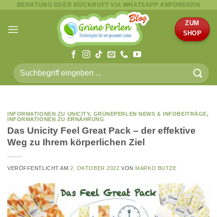
BERATUNG ODER RÜCKRUF? VIA WHATSAPP ANFORDERN
Zum
Inhalt
ZUM
springen
SHOP
Suche
nach:
INFORMATIONEN ZU UNICITY
,
GRÜNEPERLEN NEWS & INFOBEITRÄGE
,
INFORMATIONEN ZU ERNÄHRUNG
Das Unicity Feel Great Pack – der effektive
Weg zu Ihrem körperlichen Ziel
VERÖFFENTLICHT AM
2. OKTOBER 2022
VON
MARKO BUTZE