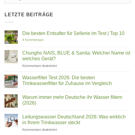
LETZTE BEITRÄGE
Die besten Entsafter für Sellerie im Test | Top 10
zu
4 Kommentare
Die
besten
Entsafter
Chungho NAIS, BLUE & Sanita: Welcher Name ist
für
welches Gerät?
Sellerie
im
für
Kommentare deaktiviert
Test
Chungho
|
Top
NAIS,
Wasserfilter Test 2026: Die besten
10
BLUE
Trinkwasserfilter für Zuhause im Vergleich
&
Keine
Sanita:
Kommentare
Welcher
Warum immer mehr Deutsche ihr Wasser filtern
zu
Wasserfilter
Name
(2026)
Test
ist
2026:
Keine
welches
Die
Kommentare
Leitungswasser Deutschland 2026: Was wirklich
besten
zu
Gerät?
Trinkwasserfilter
Warum
in Ihrem Trinkwasser steckt
für
immer
Zuhause
mehr
für
Kommentare deaktiviert
im
Deutsche
Leitungswasser