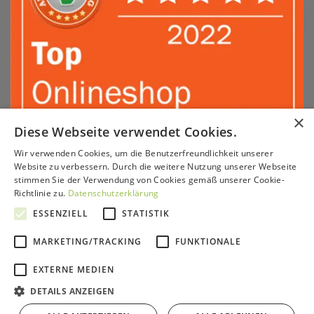
×
Diese Webseite verwendet Cookies.
Wir verwenden Cookies, um die Benutzerfreundlichkeit unserer
Sepa
PayPal
Amazon
Apple
Google
Klarna
Visa
Website zu verbessern. Durch die weitere Nutzung unserer Webseite
Pay
Pay
stimmen Sie der Verwendung von Cookies gemäß unserer Cookie-
MasterCard
American
Sofort
GiroPay
Richtlinie zu.
Datenschutzerklärung
Express
KONTAKT & BERATUNG
SERVICE
VERSAND & ZAHLUNG
ESSENZIELL
STATISTIK
PARTNERPROGRAMM
HÄNDLER
IMPRESSUM
AGB
WIDERRUFSRECHT
DATENSCHUTZ
MARKETING/TRACKING
FUNKTIONALE
Copyright 2026 ©
GrünePerlen GmbH
EXTERNE MEDIEN
DETAILS ANZEIGEN