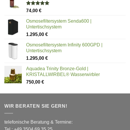
Bewertet
74,00
€
mit
5.00
von 5
Osmosefiltersystem Senda600 |
Untertischsystem
1.295,00
€
Osmosefiltersystem Infinity 600GPD |
Untertischsystem
1.295,00
€
Aquadea Trinity Bronze-Gold |
KRISTALLWIRBEL® Wasserwirbler
750,00
€
WIR BERATEN SIE GERN!
telefonische Beratung & Termine:
Tel.: +49 3504 69 35 25