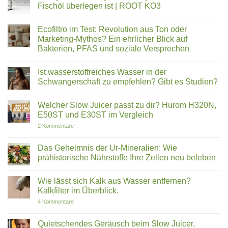
Fusion2Life
Hurom
Fischöl überlegen ist | ROOT KO3
mit
H310A
modernen
vs.
Keine
Technologien
E30ST:
Kommentare
Ecofiltro im Test: Revolution aus Ton oder
überzeugt
Warum
zu
du
Omega-
Marketing-Mythos? Ein ehrlicher Blick auf
dich
3
Bakterien, PFAS und soziale Versprechen
gegen
ist
den
nicht
Keine
Bestseller
gleich
Kommentare
entscheiden
Omega-
Ist wasserstoffreiches Wasser in der
zu
solltest
3:
Ecofiltro
Schwangerschaft zu empfehlen? Gibt es Studien?
Warum
im
Krillöl
Test:
Keine
Fischöl
Revolution
Kommentare
überlegen
Welcher Slow Juicer passt zu dir? Hurom H320N,
aus
zu
ist
Ton
Ist
E50ST und E30ST im Vergleich
|
oder
wasserstoffreiches
ROOT
Marketing-
Wasser
zu
2 Kommentare
KO3
Mythos?
in
Welcher
Ein
der
Slow
ehrlicher
Schwangerschaft
Juicer
Das Geheimnis der Ur-Mineralien: Wie
Blick
zu
passt
prähistorische Nährstoffe Ihre Zellen neu beleben
auf
empfehlen?
zu
Bakterien,
Gibt
dir?
Keine
PFAS
es
Hurom
Kommentare
und
Studien?
H320N,
Wie lässt sich Kalk aus Wasser entfernen?
zu
soziale
E50ST
Das
Kalkfilter im Überblick.
Versprechen
und
Geheimnis
E30ST
der
zu
4 Kommentare
im
Ur-
Wie
Vergleich
Mineralien:
lässt
Wie
sich
Quietschendes Geräusch beim Slow Juicer,
prähistorische
Kalk