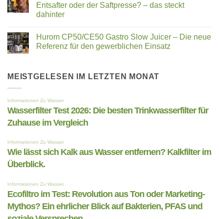
Entsafter oder der Saftpresse? – das steckt
Nährstoffe
aus
Ihre
Wasser
dahinter
Zellen
entfernen?
neu
Keine
Kalkfilter
beleben
Kommentare
im
Hurom CP50/CE50 Gastro Slow Juicer – Die neue
zu
Überblick.
Quietschendes
Referenz für den gewerblichen Einsatz
Geräusch
beim
Keine
Slow
Kommentare
Juicer,
zu
Entsafter
Hurom
MEISTGELESEN IM LETZTEN MONAT
oder
CP50/CE50
der
Gastro
Saftpresse?
Slow
–
Juicer
das
–
steckt
Die
dahinter
neue
Referenz
für
den
gewerblichen
Einsatz