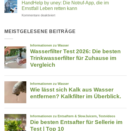
HandHelp by uney: Die Notruf-App, die im
Familienunternehmen
zu
–
aus
TFA
Ernstfall Leben retten kann
welcher
Rosenheim
im
passt
die
Trinkwasser
für
Kommentare deaktiviert
zu
Reinigung
–
HandHelp
revolutioniert
Trifluoressigsäure
dir?
by
filtern:
Was
uney:
MEISTGELESENE BEITRÄGE
hilft
Die
wirklich?
Notruf-
App,
die
im
Ernstfall
Leben
retten
kann