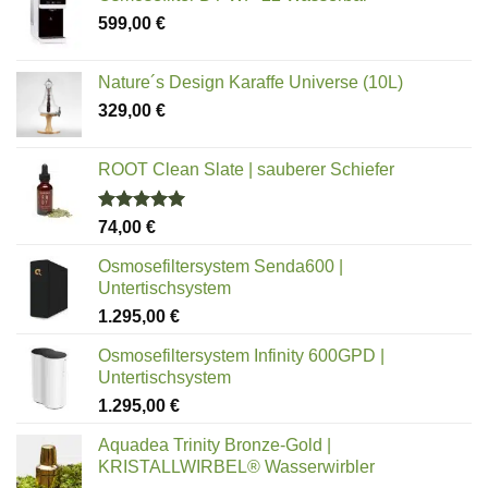
599,00
€
Nature´s Design Karaffe Universe (10L)
329,00
€
ROOT Clean Slate | sauberer Schiefer
Bewertet
74,00
€
mit
5.00
von 5
Osmosefiltersystem Senda600 |
Untertischsystem
1.295,00
€
Osmosefiltersystem Infinity 600GPD |
Untertischsystem
1.295,00
€
Aquadea Trinity Bronze-Gold |
KRISTALLWIRBEL® Wasserwirbler