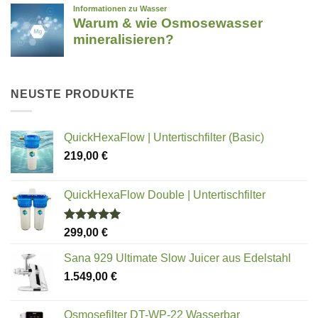
NEUSTE PRODUKTE
QuickHexaFlow | Untertischfilter (Basic)
219,00
€
QuickHexaFlow Double | Untertischfilter
Bewertet
299,00
€
mit
5.00
von 5
Sana 929 Ultimate Slow Juicer aus Edelstahl
1.549,00
€
Osmosefilter DT-WP-22 Wasserbar