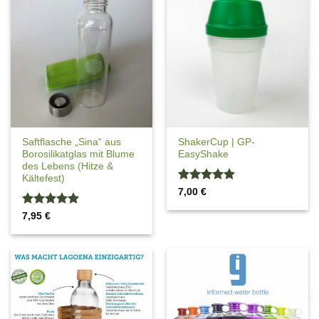
Saftflasche „Sina“ aus
ShakerCup | GP-
Borosilikatglas mit Blume
EasyShake
des Lebens (Hitze &
Kältefest)
Bewertet
7,00
€
mit
5
von
5
Bewertet
7,95
€
mit
4.86
von 5