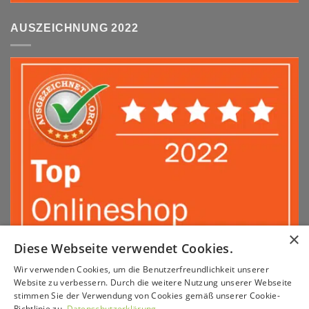
AUSZEICHNUNG 2022
×
Diese Webseite verwendet Cookies.
Wir verwenden Cookies, um die Benutzerfreundlichkeit unserer
Sepa
PayPal
Amazon
Apple
Google
Klarna
Visa
Website zu verbessern. Durch die weitere Nutzung unserer Webseite
Pay
Pay
stimmen Sie der Verwendung von Cookies gemäß unserer Cookie-
MasterCard
American
Sofort
GiroPay
Richtlinie zu.
Datenschutzerklärung