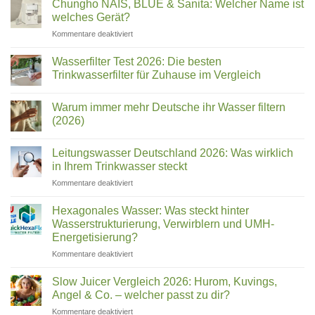
Entsafter
Chungho NAIS, BLUE & Sanita: Welcher Name ist
für
welches Gerät?
Sellerie
im
für
Kommentare deaktiviert
Test
Chungho
|
Top
NAIS,
Wasserfilter Test 2026: Die besten
10
BLUE
Trinkwasserfilter für Zuhause im Vergleich
&
Keine
Sanita:
Kommentare
Welcher
Warum immer mehr Deutsche ihr Wasser filtern
zu
Wasserfilter
Name
(2026)
Test
ist
2026:
Keine
welches
Die
Kommentare
Leitungswasser Deutschland 2026: Was wirklich
besten
zu
Gerät?
Trinkwasserfilter
Warum
in Ihrem Trinkwasser steckt
für
immer
Zuhause
mehr
für
Kommentare deaktiviert
im
Deutsche
Leitungswasser
Vergleich
ihr
Deutschland
Wasser
Hexagonales Wasser: Was steckt hinter
filtern
2026:
Wasserstrukturierung, Verwirblern und UMH-
(2026)
Was
Energetisierung?
wirklich
für
Kommentare deaktiviert
in
Hexagonales
Ihrem
Wasser:
Trinkwasser
Slow Juicer Vergleich 2026: Hurom, Kuvings,
Was
steckt
Angel & Co. – welcher passt zu dir?
steckt
für
Kommentare deaktiviert
hinter