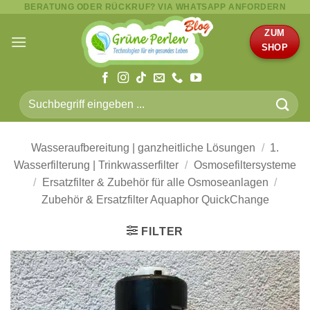
BERATUNG ODER RÜCKRUF? VIA WHATSAPP ANFORDERN
Zum
Inhalt
ZUM
springen
SHOP
Suche
nach:
Wasseraufbereitung | ganzheitliche Lösungen
/
1.
Wasserfilterung | Trinkwasserfilter
/
Osmosefiltersysteme
/
Ersatzfilter & Zubehör für alle Osmoseanlagen
/
Zubehör & Ersatzfilter Aquaphor QuickChange
FILTER