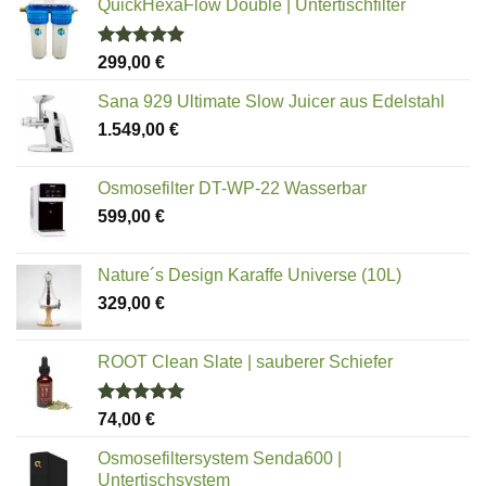
QuickHexaFlow Double | Untertischfilter
Bewertet
299,00
€
mit
5.00
von 5
Sana 929 Ultimate Slow Juicer aus Edelstahl
1.549,00
€
Osmosefilter DT-WP-22 Wasserbar
599,00
€
Nature´s Design Karaffe Universe (10L)
329,00
€
ROOT Clean Slate | sauberer Schiefer
Bewertet
74,00
€
mit
5.00
von 5
Osmosefiltersystem Senda600 |
Untertischsystem