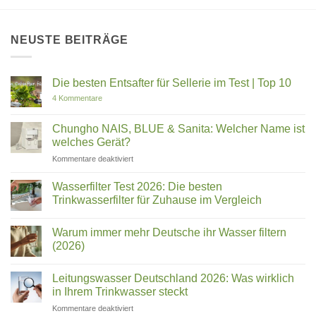
NEUSTE BEITRÄGE
Die besten Entsafter für Sellerie im Test | Top 10
zu
4 Kommentare
Die
besten
Entsafter
Chungho NAIS, BLUE & Sanita: Welcher Name ist
für
welches Gerät?
Sellerie
im
für
Kommentare deaktiviert
Test
Chungho
|
Top
NAIS,
Wasserfilter Test 2026: Die besten
10
BLUE
Trinkwasserfilter für Zuhause im Vergleich
&
Keine
Sanita:
Kommentare
Welcher
Warum immer mehr Deutsche ihr Wasser filtern
zu
Wasserfilter
Name
(2026)
Test
ist
2026:
Keine
welches
Die
Kommentare
Leitungswasser Deutschland 2026: Was wirklich
besten
zu
Gerät?
Trinkwasserfilter
Warum
in Ihrem Trinkwasser steckt
für
immer
Zuhause
mehr
für
Kommentare deaktiviert
im
Deutsche