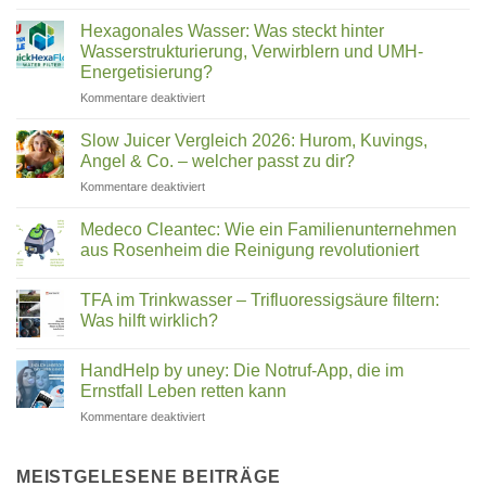
Leitungswasser
Vergleich
ihr
Deutschland
Wasser
Hexagonales Wasser: Was steckt hinter
filtern
2026:
Wasserstrukturierung, Verwirblern und UMH-
(2026)
Was
Energetisierung?
wirklich
für
Kommentare deaktiviert
in
Hexagonales
Ihrem
Wasser:
Trinkwasser
Slow Juicer Vergleich 2026: Hurom, Kuvings,
Was
steckt
Angel & Co. – welcher passt zu dir?
steckt
für
Kommentare deaktiviert
hinter
Slow
Wasserstrukturierung,
Juicer
Verwirblern
Medeco Cleantec: Wie ein Familienunternehmen
Vergleich
und
aus Rosenheim die Reinigung revolutioniert
2026:
UMH-
Keine
Hurom,
Energetisierung?
Kommentare
Kuvings,
TFA im Trinkwasser – Trifluoressigsäure filtern:
zu
Medeco
Angel
Was hilft wirklich?
Cleantec:
&
Wie
Keine
Co.
ein
Kommentare
HandHelp by uney: Die Notruf-App, die im
Familienunternehmen
zu
–
aus
TFA
Ernstfall Leben retten kann
welcher
Rosenheim
im
passt
die
Trinkwasser
für
Kommentare deaktiviert
zu
Reinigung
–
HandHelp
revolutioniert
Trifluoressigsäure
dir?
by
filtern:
Was
uney:
MEISTGELESENE BEITRÄGE
hilft