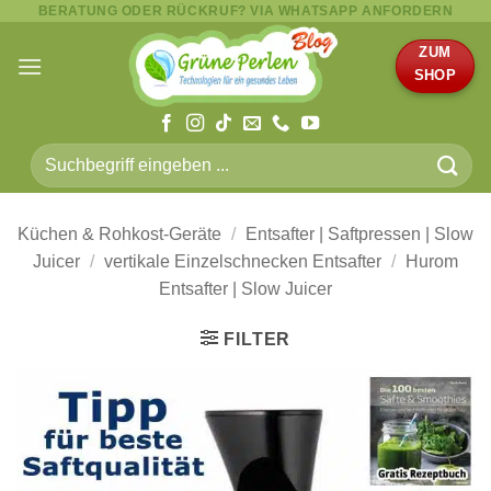
BERATUNG ODER RÜCKRUF? VIA WHATSAPP ANFORDERN
Zum
Inhalt
ZUM
springen
SHOP
Suche
nach:
Küchen & Rohkost-Geräte
/
Entsafter | Saftpressen | Slow
Juicer
/
vertikale Einzelschnecken Entsafter
/
Hurom
Entsafter | Slow Juicer
FILTER