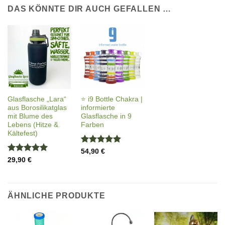
DAS KÖNNTE DIR AUCH GEFALLEN …
Glasflasche „Lara“
⭐️ i9 Bottle Chakra |
aus Borosilikatglas
informierte
mit Blume des
Glasflasche in 9
Lebens (Hitze &
Farben
Kältefest)
Bewertet
54,90
€
mit
4.92
Bewertet
29,90
€
von 5
mit
4.94
von 5
ÄHNLICHE PRODUKTE