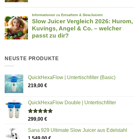
NEUSTE PRODUKTE
QuickHexaFlow | Untertischfilter (Basic)
219,00
€
QuickHexaFlow Double | Untertischfilter
Bewertet
299,00
€
mit
5.00
von 5
Sana 929 Ultimate Slow Juicer aus Edelstahl
1.549,00
€