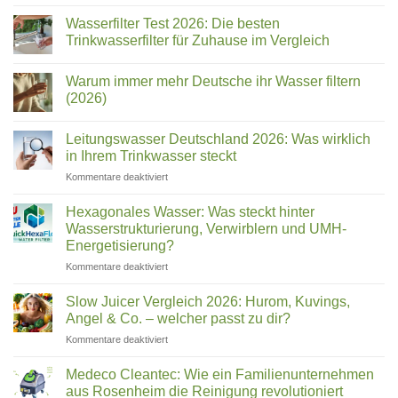
Chungho
NAIS,
Wasserfilter Test 2026: Die besten
BLUE
Trinkwasserfilter für Zuhause im Vergleich
&
Keine
Sanita:
Kommentare
Welcher
Warum immer mehr Deutsche ihr Wasser filtern
zu
Wasserfilter
Name
(2026)
Test
ist
2026:
Keine
welches
Die
Kommentare
Leitungswasser Deutschland 2026: Was wirklich
besten
zu
Gerät?
Trinkwasserfilter
Warum
in Ihrem Trinkwasser steckt
für
immer
Zuhause
mehr
für
Kommentare deaktiviert
im
Deutsche
Leitungswasser
Vergleich
ihr
Deutschland
Wasser
Hexagonales Wasser: Was steckt hinter
filtern
2026:
Wasserstrukturierung, Verwirblern und UMH-
(2026)
Was
Energetisierung?
wirklich
für
Kommentare deaktiviert
in
Hexagonales
Ihrem
Wasser:
Trinkwasser
Slow Juicer Vergleich 2026: Hurom, Kuvings,
Was
steckt
Angel & Co. – welcher passt zu dir?
steckt
für
Kommentare deaktiviert
hinter
Slow
Wasserstrukturierung,
Juicer
Verwirblern
Medeco Cleantec: Wie ein Familienunternehmen
Vergleich
und
aus Rosenheim die Reinigung revolutioniert