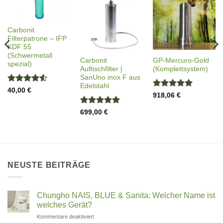
Carbonit
Filterpatrone – IFP
KDF 55
(Schwermetall
Carbonit
GP-Mercuro-Gold
spezial)
Auftischfilter |
(Komplettsystem)
SanUno inox F aus
Edelstahl
Bewertet
40,00
€
Bewertet
918,06
€
mit
4.5
mit
5
von
von 5
5
Bewertet
699,00
€
mit
5
von
5
NEUSTE BEITRÄGE
Chungho NAIS, BLUE & Sanita: Welcher Name ist
welches Gerät?
für
Kommentare deaktiviert