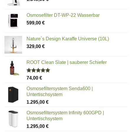
Osmosefilter DT-WP-22 Wasserbar
599,00
€
Nature´s Design Karaffe Universe (10L)
329,00
€
ROOT Clean Slate | sauberer Schiefer
Bewertet
74,00
€
mit
5.00
von 5
Osmosefiltersystem Senda600 |
Untertischsystem
1.295,00
€
Osmosefiltersystem Infinity 600GPD |
Untertischsystem
1.295,00
€