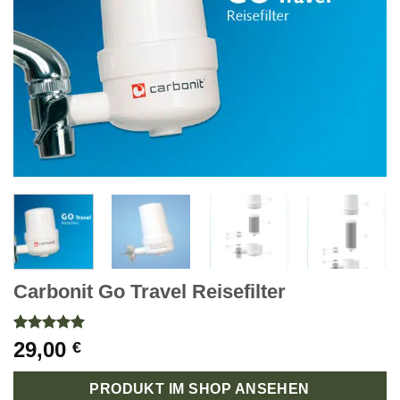
Carbonit Go Travel Reisefilter
Bewertet
1
29,00
€
mit
5
von
5, basierend
auf
PRODUKT IM SHOP ANSEHEN