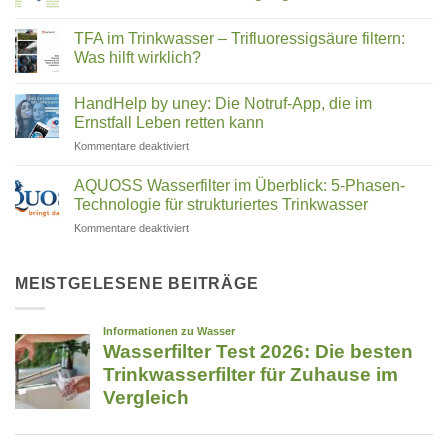
2026:
UMH-
Keine
Hurom,
Energetisierung?
Kommentare
Kuvings,
TFA im Trinkwasser – Trifluoressigsäure filtern:
zu
Medeco
Angel
Was hilft wirklich?
Cleantec:
&
Wie
Keine
Co.
ein
Kommentare
HandHelp by uney: Die Notruf-App, die im
Familienunternehmen
zu
–
aus
TFA
Ernstfall Leben retten kann
welcher
Rosenheim
im
passt
die
Trinkwasser
für
Kommentare deaktiviert
zu
Reinigung
–
HandHelp
revolutioniert
Trifluoressigsäure
dir?
by
filtern:
AQUOSS Wasserfilter im Überblick: 5-Phasen-
Was
uney:
Technologie für strukturiertes Trinkwasser
hilft
Die
wirklich?
für
Kommentare deaktiviert
Notruf-
AQUOSS
App,
Wasserfilter
die
im
MEISTGELESENE BEITRÄGE
im
Überblick:
Ernstfall
5-
Leben
Phasen-
retten
Technologie
kann
für
strukturiertes
Trinkwasser