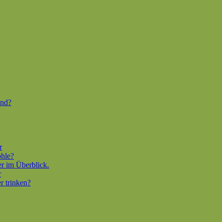
end?
r
ohle?
er im Überblick.
r
r trinken?