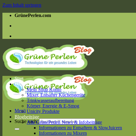
Zum Inhalt springen
GrünePerlen.com
Start
Online Shop
Mein Shop Konto
Mixer, Entsafter Küchengeräte
Trinkwasseraufbereitung
Körper, Energie & E-Smog
Menü
Unicity Produkte
Blogbeiträge
Suche nach:
Alle GrünePerlen News & Infobeiträge
Informationen zu Entsaftern & SlowJuicern
Informationen zu Mixern