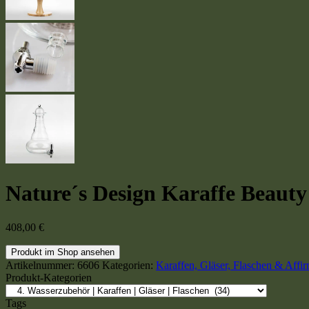
Nature´s Design Karaffe Beauty
408,00
€
Produkt im Shop ansehen
Artikelnummer:
6606
Kategorien:
Karaffen, Gläser, Flaschen & Affir
Produkt-Kategorien
Tags