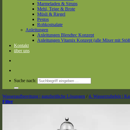
Marmeladen & Sirups
Mehl, Teige & Brote
Müsli & Riegel
Pestos
Rohkostsalate
Anleitungen
Anleitungen Blendtec Konzept
Anleitungen Vitamix Konzept (alle Mixer mit Stöß
Kontakt
über uns
Suche nach:
Wasseraufbereitung | ganzheitliche Lösungen
/
4. Wasserzubehör | Kar
Filter