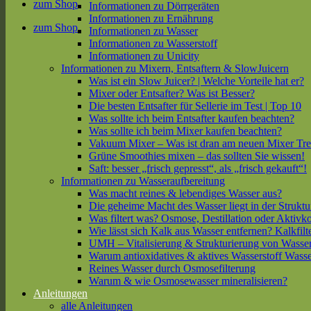
zum Shop
Informationen zu Dörrgeräten
Informationen zu Ernährung
zum Shop
Informationen zu Wasser
Informationen zu Wasserstoff
Informationen zu Unicity
Informationen zu Mixern, Entsaftern & SlowJuicern
Was ist ein Slow Juicer? | Welche Vorteile hat er?
Mixer oder Entsafter? Was ist Besser?
Die besten Entsafter für Sellerie im Test | Top 10
Was sollte ich beim Entsafter kaufen beachten?
Was sollte ich beim Mixer kaufen beachten?
Vakuum Mixer – Was ist dran am neuen Mixer Tr
Grüne Smoothies mixen – das sollten Sie wissen!
Saft: besser „frisch gepresst“, als „frisch gekauft“!
Informationen zu Wasseraufbereitung
Was macht reines & lebendiges Wasser aus?
Die geheime Macht des Wasser liegt in der Struktu
Was filtert was? Osmose, Destillation oder Aktivk
Wie lässt sich Kalk aus Wasser entfernen? Kalkfilt
UMH – Vitalisierung & Strukturierung von Wasse
Warum antioxidatives & aktives Wasserstoff Wasse
Reines Wasser durch Osmosefilterung
Warum & wie Osmosewasser mineralisieren?
Anleitungen
alle Anleitungen