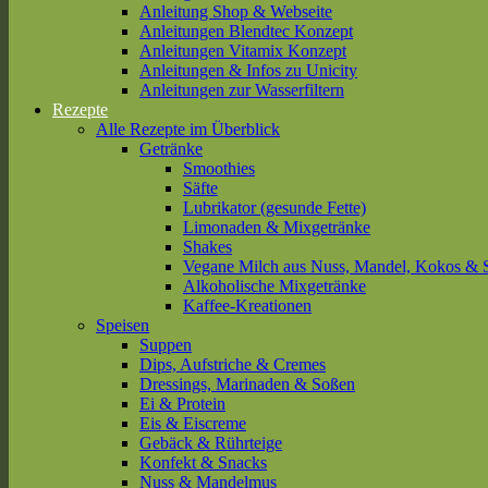
Anleitung Shop & Webseite
Anleitungen Blendtec Konzept
Anleitungen Vitamix Konzept
Anleitungen & Infos zu Unicity
Anleitungen zur Wasserfiltern
Rezepte
Alle Rezepte im Überblick
Getränke
Smoothies
Säfte
Lubrikator (gesunde Fette)
Limonaden & Mixgetränke
Shakes
Vegane Milch aus Nuss, Mandel, Kokos & 
Alkoholische Mixgetränke
Kaffee-Kreationen
Speisen
Suppen
Dips, Aufstriche & Cremes
Dressings, Marinaden & Soßen
Ei & Protein
Eis & Eiscreme
Gebäck & Rührteige
Konfekt & Snacks
Nuss & Mandelmus