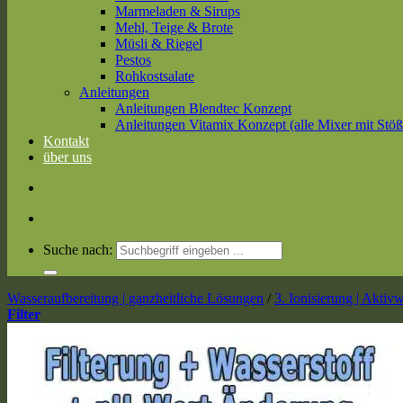
Marmeladen & Sirups
Mehl, Teige & Brote
Müsli & Riegel
Pestos
Rohkostsalate
Anleitungen
Anleitungen Blendtec Konzept
Anleitungen Vitamix Konzept (alle Mixer mit Stöß
Kontakt
über uns
Suche nach:
Wasseraufbereitung | ganzheitliche Lösungen
/
3. Ionisierung | Akti
Filter