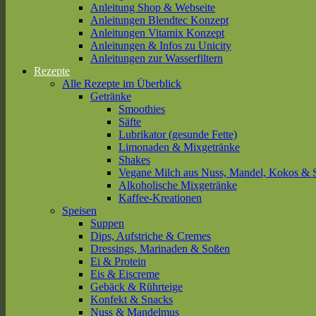
Anleitung Shop & Webseite
Anleitungen Blendtec Konzept
Anleitungen Vitamix Konzept
Anleitungen & Infos zu Unicity
Anleitungen zur Wasserfiltern
Rezepte
Alle Rezepte im Überblick
Getränke
Smoothies
Säfte
Lubrikator (gesunde Fette)
Limonaden & Mixgetränke
Shakes
Vegane Milch aus Nuss, Mandel, Kokos & 
Alkoholische Mixgetränke
Kaffee-Kreationen
Speisen
Suppen
Dips, Aufstriche & Cremes
Dressings, Marinaden & Soßen
Ei & Protein
Eis & Eiscreme
Gebäck & Rührteige
Konfekt & Snacks
Nuss & Mandelmus