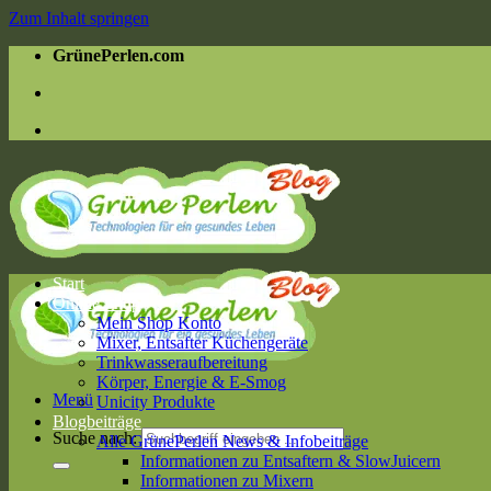
Zum Inhalt springen
GrünePerlen.com
Start
Online Shop
Mein Shop Konto
Mixer, Entsafter Küchengeräte
Trinkwasseraufbereitung
Körper, Energie & E-Smog
Menü
Unicity Produkte
Blogbeiträge
Suche nach:
Alle GrünePerlen News & Infobeiträge
Informationen zu Entsaftern & SlowJuicern
Informationen zu Mixern