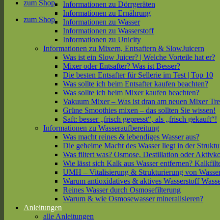
zum Shop
Informationen zu Dörrgeräten
Informationen zu Ernährung
zum Shop
Informationen zu Wasser
Informationen zu Wasserstoff
Informationen zu Unicity
Informationen zu Mixern, Entsaftern & SlowJuicern
Was ist ein Slow Juicer? | Welche Vorteile hat er?
Mixer oder Entsafter? Was ist Besser?
Die besten Entsafter für Sellerie im Test | Top 10
Was sollte ich beim Entsafter kaufen beachten?
Was sollte ich beim Mixer kaufen beachten?
Vakuum Mixer – Was ist dran am neuen Mixer Tr
Grüne Smoothies mixen – das sollten Sie wissen!
Saft: besser „frisch gepresst“, als „frisch gekauft“!
Informationen zu Wasseraufbereitung
Was macht reines & lebendiges Wasser aus?
Die geheime Macht des Wasser liegt in der Struktu
Was filtert was? Osmose, Destillation oder Aktivk
Wie lässt sich Kalk aus Wasser entfernen? Kalkfilt
UMH – Vitalisierung & Strukturierung von Wasse
Warum antioxidatives & aktives Wasserstoff Wasse
Reines Wasser durch Osmosefilterung
Warum & wie Osmosewasser mineralisieren?
Anleitungen
alle Anleitungen