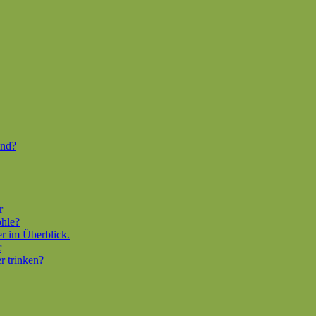
end?
r
ohle?
er im Überblick.
r
r trinken?