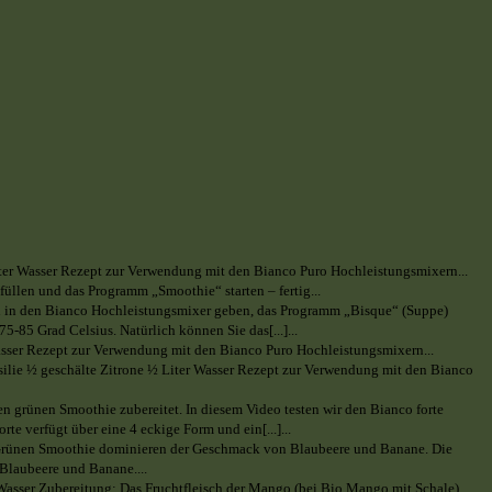
iter Wasser Rezept zur Verwendung mit den Bianco Puro Hochleistungsmixern...
llen und das Programm „Smoothie“ starten – fertig...
ten in den Bianco Hochleistungsmixer geben, das Programm „Bisque“ (Suppe)
-85 Grad Celsius. Natürlich können Sie das[...]...
asser Rezept zur Verwendung mit den Bianco Puro Hochleistungsmixern...
silie ½ geschälte Zitrone ½ Liter Wasser Rezept zur Verwendung mit den Bianco
en grünen Smoothie zubereitet. In diesem Video testen wir den Bianco forte
e verfügt über eine 4 eckige Form und ein[...]...
en Grünen Smoothie dominieren der Geschmack von Blaubeere und Banane. Die
Blaubeere und Banane....
Wasser Zubereitung: Das Fruchtfleisch der Mango (bei Bio Mango mit Schale),