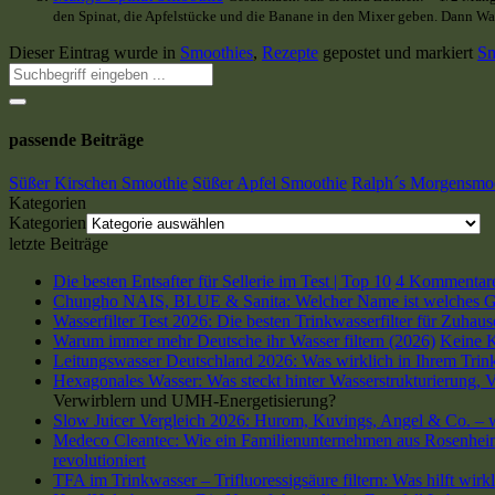
den Spinat, die Apfelstücke und die Banane in den Mixer geben. Dann Wa
Dieser Eintrag wurde in
Smoothies
,
Rezepte
gepostet und markiert
Sm
passende Beiträge
Süßer Kirschen Smoothie
Süßer Apfel Smoothie
Ralph´s Morgensmo
Kategorien
Kategorien
letzte Beiträge
Die besten Entsafter für Sellerie im Test | Top 10
4 Kommentar
Chungho NAIS, BLUE & Sanita: Welcher Name ist welches G
Wasserfilter Test 2026: Die besten Trinkwasserfilter für Zuhau
Warum immer mehr Deutsche ihr Wasser filtern (2026)
Keine 
Leitungswasser Deutschland 2026: Was wirklich in Ihrem Trink
Hexagonales Wasser: Was steckt hinter Wasserstrukturierung,
Verwirblern und UMH-Energetisierung?
Slow Juicer Vergleich 2026: Hurom, Kuvings, Angel & Co. – we
Medeco Cleantec: Wie ein Familienunternehmen aus Rosenheim 
revolutioniert
TFA im Trinkwasser – Trifluoressigsäure filtern: Was hilft wirk