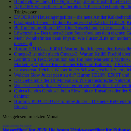
HandHelp by uney: Die Notruf-App, die im Ernstfall Leben ret
AQUOSS Wasserfilter im Überblick: 5-Phasen-Technologie für 
Trinkwasser
EVODROP Hauseingangsfilter – die neue Art der Kalkbehand
Ökologisch Leben – Online Kongress 05.02.26 bis 11.02.26
K
🌟 Top Online-Shop 2025: Eine Auszeichnung, die uns stolz m
Löwenzahn – Das unterschätzte Superfood aus dem eigenen G
Mehr Wohlbefinden dank Physik: Wie Fusion2Life mit modern
überzeugt
Hurom H310A vs. E30ST: Warum du dich gegen den Bestseller 
Omega-3 ist nicht gleich Omega-3: Warum Krillöl Fischöl übe
Ecofiltro im Test: Revolution aus Ton oder Marketing-Mythos? 
Marketing-Mythos? Ein ehrlicher Blick auf Bakterien, PFAS un
Ist wasserstoffreiches Wasser in der Schwangerschaft zu empfe
Welcher Slow Juicer passt zu dir? Hurom H320N, E50ST und
Das Geheimnis der Ur-Mineralien: Wie prähistorische Nährstoff
Wie lässt sich Kalk aus Wasser entfernen? Kalkfilter im Überbli
Quietschendes Geräusch beim Slow Juicer, Entsafter oder der Sa
dahinter
Hurom CP50/CE50 Gastro Slow Juicer – Die neue Referenz für
Einsatz
Meistgelesen im letzten Monat