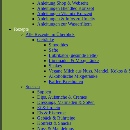
Anleitung Shop & Webseite
Anleitungen Blendtec Konzept
Anleitungen Vitamix Konzept
Anleitungen & Infos zu Unicity
Anleitungen zur Wasserfiltern
Rezepte
Alle Rezepte im Überblick
Getränke
Smoothies
Säfte
Lubrikator (gesunde Fette)
Limonaden & Mixgetränke
Shakes
Vegane Milch aus Nuss, Mandel, Kokos & 
Alkoholische Mixgetränke
Kaffee-Kreationen
Speisen
Suppen
Dips, Aufstriche & Cremes
Dressings, Marinaden & Soßen
Ei & Protein
Eis & Eiscreme
Gebäck & Rührteige
Konfekt & Snacks
Nuss & Mandelmus