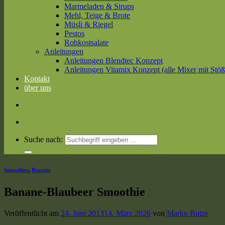
Marmeladen & Sirups
Mehl, Teige & Brote
Müsli & Riegel
Pestos
Rohkostsalate
Anleitungen
Anleitungen Blendtec Konzept
Anleitungen Vitamix Konzept (alle Mixer mit Stöß
Kontakt
über uns
Suche nach:
Smoothies
,
Rezepte
Banane-Blaubeer Smoothie
Veröffentlicht am
24. Juni 2013
14. März 2026
von
Marko Butze