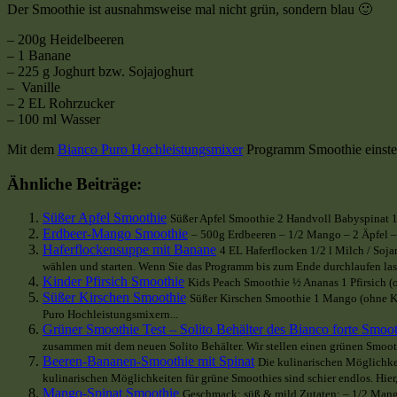
Der Smoothie ist ausnahmsweise mal nicht grün, sondern blau 🙂
– 200g Heidelbeeren
– 1 Banane
– 225 g Joghurt bzw. Sojajoghurt
– Vanille
– 2 EL Rohrzucker
– 100 ml Wasser
Mit dem
Bianco Puro Hochleistungsmixer
Programm Smoothie einstel
Ähnliche Beiträge:
Süßer Apfel Smoothie
Süßer Apfel Smoothie 2 Handvoll Babyspinat 1 
Erdbeer-Mango Smoothie
– 500g Erdbeeren – 1/2 Mango – 2 Äpfel – 
Haferflockensuppe mit Banane
4 EL Haferflocken 1/2 l Milch / Soj
wählen und starten. Wenn Sie das Programm bis zum Ende durchlaufen lasse
Kinder Pfirsich Smoothie
Kids Peach Smoothie ½ Ananas 1 Pfirsich (
Süßer Kirschen Smoothie
Süßer Kirschen Smoothie 1 Mango (ohne Ker
Puro Hochleistungsmixern...
Grüner Smoothie Test – Solito Behälter des Bianco forte Smoo
zusammen mit dem neuen Solito Behälter. Wir stellen einen grünen Smoothie
Beeren-Bananen-Smoothie mit Spinat
Die kulinarischen Möglichke
kulinarischen Möglichkeiten für grüne Smoothies sind schier endlos. Hi
Mango-Spinat Smoothie
Geschmack: süß & mild Zutaten: – 1/2 Mango