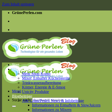
Zum Inhalt springen
GrünePerlen.com
Start
Online Shop
Mein Shop Konto
Mixer, Entsafter Küchengeräte
Trinkwasseraufbereitung
Körper, Energie & E-Smog
Menü
Unicity Produkte
Blogbeiträge
Suche nach:
Alle GrünePerlen News & Infobeiträge
Informationen zu Entsaftern & SlowJuicern
Informationen zu Mixern