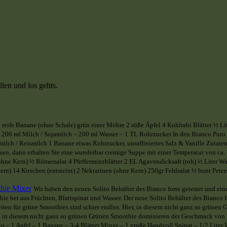
len und los gehts.
reife Banane (ohne Schale) grün einer Möhre 2 süße Äpfel 4 Kohlrabi Blätter ½ L
200 ml Milch / Sojamilch – 200 ml Wasser – 1 TL Rohrzucker In den Bianco Puro fü
amilch / Reismilch 1 Banane etwas Rohrzucker, unraffiniertes Salz & Vanille Zuta
n, dann erhalten Sie eine wunderbar cremige Suppe mit einer Temperatur von ca. 75
ohne Kern) ½ Römersalat 4 Pfefferminzblätter 2 EL Agavendicksaft (roh) ½ Liter W
n) 14 Kirschen (entsteint) 2 Nektarinen (ohne Kern) 250gr Feldsalat ½ bunt Peter
thie Mixer
Wir haben den neuen Solito Behälter des Bianco forte getestet und ein
 her aus Früchten, Blattspinat und Wasser. Der neue Solito Behälter des Bianco fort
iten für grüne Smoothies sind schier endlos. Hier, in diesem nicht ganz so grün
er, in diesem nicht ganz so grünen Grünen Smoothie dominieren der Geschmack von 
 – 1 Apfel – 1 Banane – 3-4 Blätter Minze – 1 große Handvoll Spinat – 1/2 Liter 