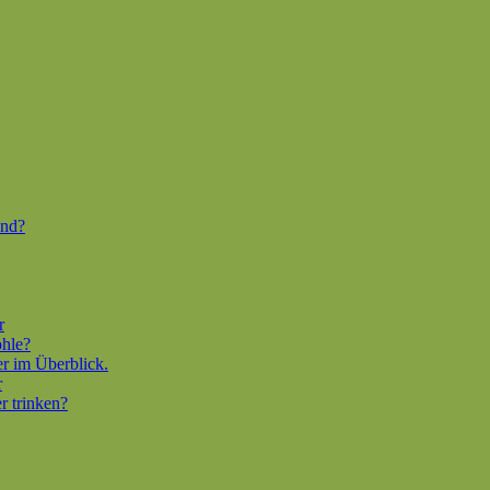
end?
r
ohle?
er im Überblick.
r
r trinken?