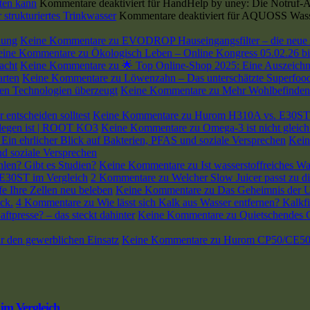
ten kann
Kommentare deaktiviert
für HandHelp by uney: Die Notruf-Ap
strukturiertes Trinkwasser
Kommentare deaktiviert
für AQUOSS Wasserf
lung
Keine Kommentare
zu EVODROP Hauseingangsfilter – die neue 
eine Kommentare
zu Ökologisch Leben – Online Kongress 05.02.26 bi
acht
Keine Kommentare
zu 🌟 Top Online-Shop 2025: Eine Auszeichnu
arten
Keine Kommentare
zu Löwenzahn – Das unterschätzte Superfood
en Technologien überzeugt
Keine Kommentare
zu Mehr Wohlbefinden 
entscheiden solltest
Keine Kommentare
zu Hurom H310A vs. E30ST: W
rlegen ist | ROOT KO3
Keine Kommentare
zu Omega-3 ist nicht gleic
Ein ehrlicher Blick auf Bakterien, PFAS und soziale Versprechen
Kein
d soziale Versprechen
hlen? Gibt es Studien?
Keine Kommentare
zu Ist wasserstoffreiches W
 E30ST im Vergleich
2 Kommentare
zu Welcher Slow Juicer passt zu
e Ihre Zellen neu beleben
Keine Kommentare
zu Das Geheimnis der Ur
ck.
4 Kommentare
zu Wie lässt sich Kalk aus Wasser entfernen? Kalkfi
ftpresse? – das steckt dahinter
Keine Kommentare
zu Quietschendes Ge
 den gewerblichen Einsatz
Keine Kommentare
zu Hurom CP50/CE50 Ga