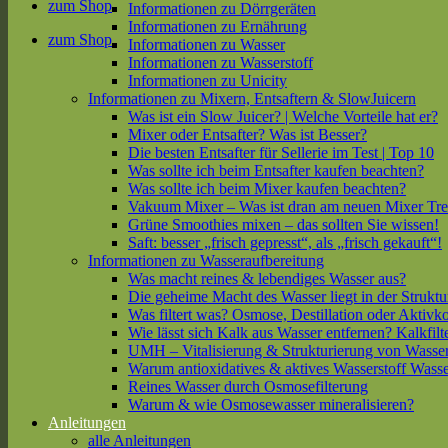
zum Shop
Informationen zu Dörrgeräten
Informationen zu Ernährung
zum Shop
Informationen zu Wasser
Informationen zu Wasserstoff
Informationen zu Unicity
Informationen zu Mixern, Entsaftern & SlowJuicern
Was ist ein Slow Juicer? | Welche Vorteile hat er?
Mixer oder Entsafter? Was ist Besser?
Die besten Entsafter für Sellerie im Test | Top 10
Was sollte ich beim Entsafter kaufen beachten?
Was sollte ich beim Mixer kaufen beachten?
Vakuum Mixer – Was ist dran am neuen Mixer Tr
Grüne Smoothies mixen – das sollten Sie wissen!
Saft: besser „frisch gepresst“, als „frisch gekauft“!
Informationen zu Wasseraufbereitung
Was macht reines & lebendiges Wasser aus?
Die geheime Macht des Wasser liegt in der Struktu
Was filtert was? Osmose, Destillation oder Aktivk
Wie lässt sich Kalk aus Wasser entfernen? Kalkfilt
UMH – Vitalisierung & Strukturierung von Wasse
Warum antioxidatives & aktives Wasserstoff Wasse
Reines Wasser durch Osmosefilterung
Warum & wie Osmosewasser mineralisieren?
Anleitungen
alle Anleitungen