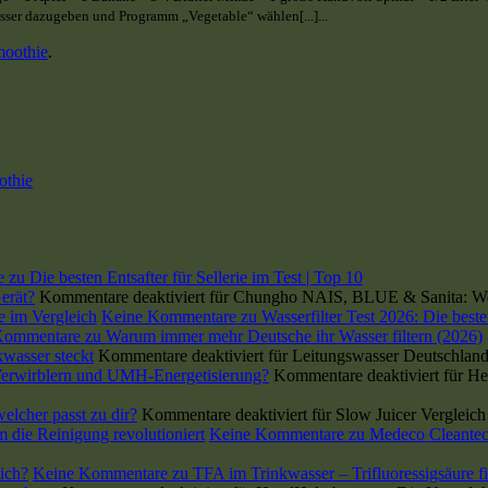
sser dazugeben und Programm „Vegetable“ wählen[...]...
oothie
.
othie
e
zu Die besten Entsafter für Sellerie im Test | Top 10
erät?
Kommentare deaktiviert
für Chungho NAIS, BLUE & Sanita: Wel
se im Vergleich
Keine Kommentare
zu Wasserfilter Test 2026: Die beste
Kommentare
zu Warum immer mehr Deutsche ihr Wasser filtern (2026)
wasser steckt
Kommentare deaktiviert
für Leitungswasser Deutschland
 Verwirblern und UMH-Energetisierung?
Kommentare deaktiviert
für He
lcher passt zu dir?
Kommentare deaktiviert
für Slow Juicer Vergleic
die Reinigung revolutioniert
Keine Kommentare
zu Medeco Cleantec
lich?
Keine Kommentare
zu TFA im Trinkwasser – Trifluoressigsäure fil