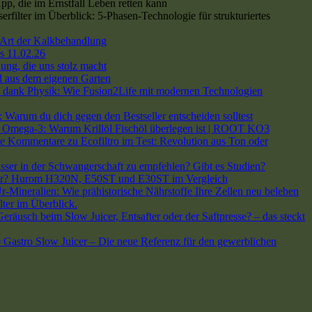
p, die im Ernstfall Leben retten kann
ilter im Überblick: 5-Phasen-Technologie für strukturiertes
Art der Kalkbehandlung
s 11.02.26
ng, die uns stolz macht
 aus dem eigenen Garten
dank Physik: Wie Fusion2Life mit modernen Technologien
arum du dich gegen den Bestseller entscheiden solltest
h Omega-3: Warum Krillöl Fischöl überlegen ist | ROOT KO3
e Kommentare
zu Ecofiltro im Test: Revolution aus Ton oder
asser in der Schwangerschaft zu empfehlen? Gibt es Studien?
 dir? Hurom H320N, E50ST und E30ST im Vergleich
-Mineralien: Wie prähistorische Nährstoffe Ihre Zellen neu beleben
lter im Überblick.
räusch beim Slow Juicer, Entsafter oder der Saftpresse? – das steckt
stro Slow Juicer – Die neue Referenz für den gewerblichen