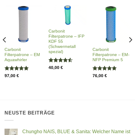
Carbonit
Filterpatrone – IFP
KDF 55
(Schwermetall
Carbonit
Carbonit
spezial)
Filterpatrone – EM
Filterpatrone – EM-
Aquawhirler
NFP Premium 5
Bewertet
40,00
€
mit
4.5
Bewertet
Bewertet
97,00
€
76,00
€
von 5
mit
5
von
mit
5
von
5
5
NEUSTE BEITRÄGE
Chungho NAIS, BLUE & Sanita: Welcher Name ist