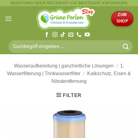
BERATUNG ODER RÜCKRUF? VIA WHATSAPP ANFORDERN
Zum
Inhalt
ZUM
springen
SHOP
Suche
nach:
Wasseraufbereitung | ganzheitliche Lösungen
/
1.
Wasserfilterung | Trinkwasserfilter
/
Kalkschutz, Eisen &
Nitratentfernung
FILTER