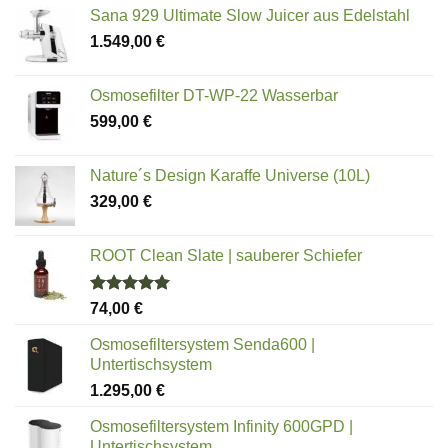
von 5
Sana 929 Ultimate Slow Juicer aus Edelstahl
1.549,00
€
Osmosefilter DT-WP-22 Wasserbar
599,00
€
Nature´s Design Karaffe Universe (10L)
329,00
€
ROOT Clean Slate | sauberer Schiefer
Bewertet
74,00
€
mit
5.00
von 5
Osmosefiltersystem Senda600 |
Untertischsystem
1.295,00
€
Osmosefiltersystem Infinity 600GPD |
Untertischsystem