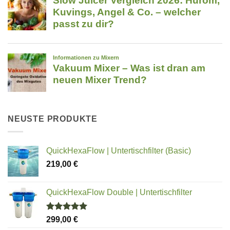
NEUSTE PRODUKTE
QuickHexaFlow | Untertischfilter (Basic)
219,00
€
QuickHexaFlow Double | Untertischfilter
Bewertet
299,00
€
mit
5.00