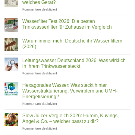
welches Gerät?
für
Kommentare deaktiviert
Chungho
NAIS,
Wasserfilter Test 2026: Die besten
BLUE
Trinkwasserfilter für Zuhause im Vergleich
&
Keine
Sanita:
Kommentare
Welcher
Warum immer mehr Deutsche ihr Wasser filtern
zu
Wasserfilter
Name
(2026)
Test
ist
2026:
Keine
welches
Die
Kommentare
Leitungswasser Deutschland 2026: Was wirklich
besten
zu
Gerät?
Trinkwasserfilter
Warum
in Ihrem Trinkwasser steckt
für
immer
Zuhause
mehr
für
Kommentare deaktiviert
im
Deutsche
Leitungswasser
Vergleich
ihr
Deutschland
Wasser
Hexagonales Wasser: Was steckt hinter
filtern
2026:
Wasserstrukturierung, Verwirblern und UMH-
(2026)
Was
Energetisierung?
wirklich
für
Kommentare deaktiviert
in
Hexagonales
Ihrem
Wasser:
Trinkwasser
Slow Juicer Vergleich 2026: Hurom, Kuvings,
Was
steckt
Angel & Co. – welcher passt zu dir?
steckt
für
Kommentare deaktiviert
hinter
Slow
Wasserstrukturierung,