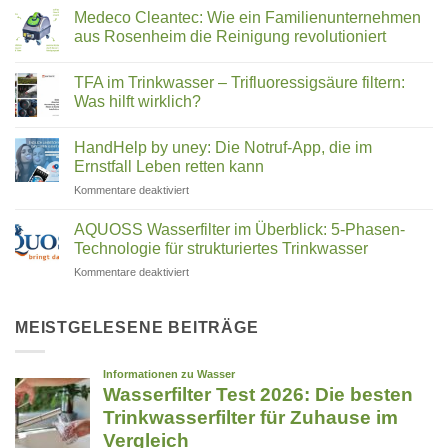
Juicer
Verwirblern
Medeco Cleantec: Wie ein Familienunternehmen
Vergleich
und
aus Rosenheim die Reinigung revolutioniert
2026:
UMH-
Keine
Hurom,
Energetisierung?
Kommentare
Kuvings,
TFA im Trinkwasser – Trifluoressigsäure filtern:
zu
Medeco
Angel
Was hilft wirklich?
Cleantec:
&
Wie
Keine
Co.
ein
Kommentare
HandHelp by uney: Die Notruf-App, die im
Familienunternehmen
zu
–
aus
TFA
Ernstfall Leben retten kann
welcher
Rosenheim
im
passt
die
Trinkwasser
für
Kommentare deaktiviert
zu
Reinigung
–
HandHelp
revolutioniert
Trifluoressigsäure
dir?
by
filtern:
AQUOSS Wasserfilter im Überblick: 5-Phasen-
Was
uney:
Technologie für strukturiertes Trinkwasser
hilft
Die
wirklich?
für
Kommentare deaktiviert
Notruf-
AQUOSS
App,
Wasserfilter
die
im
MEISTGELESENE BEITRÄGE
im
Überblick:
Ernstfall
5-
Leben
Phasen-
retten
Technologie
kann
für
strukturiertes
Trinkwasser