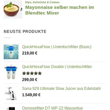
NEUSTE PRODUKTE
QuickHexaFlow | Untertischfilter (Basic)
219,00
€
QuickHexaFlow Double | Untertischfilter
Bewertet
299,00
€
mit
5.00
von 5
Sana 929 Ultimate Slow Juicer aus Edelstahl
1.549,00
€
Osmosefilter DT-WP-22 Wasserbar