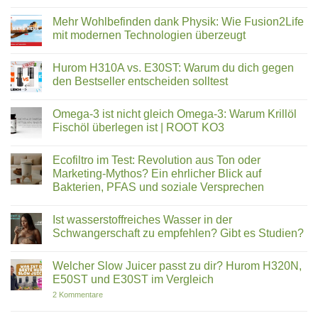
11.02.26
Online-
Keine
Shop
Kommentare
Mehr Wohlbefinden dank Physik: Wie Fusion2Life
2025:
zu
Eine
Löwenzahn
mit modernen Technologien überzeugt
Auszeichnung,
–
die
Das
Keine
uns
unterschätzte
Kommentare
Hurom H310A vs. E30ST: Warum du dich gegen
stolz
Superfood
zu
macht
aus
Mehr
den Bestseller entscheiden solltest
dem
Wohlbefinden
eigenen
dank
Keine
Garten
Physik:
Kommentare
Omega-3 ist nicht gleich Omega-3: Warum Krillöl
Wie
zu
Fusion2Life
Hurom
Fischöl überlegen ist | ROOT KO3
mit
H310A
modernen
vs.
Keine
Technologien
E30ST:
Kommentare
Ecofiltro im Test: Revolution aus Ton oder
überzeugt
Warum
zu
du
Omega-
Marketing-Mythos? Ein ehrlicher Blick auf
dich
3
Bakterien, PFAS und soziale Versprechen
gegen
ist
den
nicht
Keine
Bestseller
gleich
Kommentare
entscheiden
Omega-
Ist wasserstoffreiches Wasser in der
zu
solltest
3:
Ecofiltro
Schwangerschaft zu empfehlen? Gibt es Studien?
Warum
im
Krillöl
Test:
Keine
Fischöl
Revolution
Kommentare
überlegen
Welcher Slow Juicer passt zu dir? Hurom H320N,
aus
zu
ist
Ton
Ist
E50ST und E30ST im Vergleich
|
oder
wasserstoffreiches
ROOT
Marketing-
Wasser
zu
2 Kommentare
KO3
Mythos?
in
Welcher
Ein
der
Slow