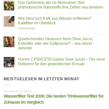
ehrlicher
Schwangerschaft
Juicer
Das Geheimnis der Ur-Mineralien: Wie
Blick
zu
passt
prähistorische Nährstoffe Ihre Zellen neu beleben
auf
empfehlen?
zu
Bakterien,
Gibt
dir?
Keine
PFAS
es
Hurom
Kommentare
und
Studien?
H320N,
Wie lässt sich Kalk aus Wasser entfernen?
zu
soziale
E50ST
Das
Kalkfilter im Überblick.
Versprechen
und
Geheimnis
E30ST
der
zu
4 Kommentare
im
Ur-
Wie
Vergleich
Mineralien:
lässt
Wie
sich
Quietschendes Geräusch beim Slow Juicer,
prähistorische
Kalk
Entsafter oder der Saftpresse? – das steckt
Nährstoffe
aus
Ihre
Wasser
dahinter
Zellen
entfernen?
neu
Keine
Kalkfilter
beleben
Kommentare
im
Hurom CP50/CE50 Gastro Slow Juicer – Die neue
zu
Überblick.
Quietschendes
Referenz für den gewerblichen Einsatz
Geräusch
beim
Keine
Slow
Kommentare
Juicer,
zu
Entsafter
Hurom
MEISTGELESEN IM LETZTEN MONAT
oder
CP50/CE50
der
Gastro
Saftpresse?
Slow
–
Juicer
das
–
steckt
Die
dahinter
neue
Referenz
für