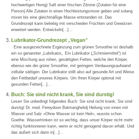
hochwertigen Honig) Saft einer frischen Zitrone (Zutaten für eine
Person) Alle Zutaten in einen Hochleistungsmixer geben und solang
mixen bis eine gleichmäßige Masse entstanden ist. Das
Grundrezept kann beliebig mit verschieden Früchten und Gewürzen
erweitert werden. Entwickeln[...]...
Lubrikator-Grundrezept „Vegan“
Eine ausgezeichnete Ergänzung zum grünen Smoothie ist deshalb
ein so genannter „Lubrikator„. Ein Lubrikator („Schmiermittel“) ist
eine Mischung aus rohen, gesättigten Fetten, welche den Körper,
ebenso wie der grüne Smoothie, mit geringem Verdauungsaufwand
zellulär sättigen. Der Lubrikator stillt also auf gesunde Art und Weise
den Fettbedarf unseres Körpers. Um Ihren Körper optimal mit
gesunden Fetten[...]...
Buch: Sie sind nicht krank, Sie sind durstig!
Lesen Sie unbedingt folgendes Buch: Sie sind nicht krank, Sie sind
durstig! Dr. med. Fereydoon Batmanghelidj Heilung von innen mit
Wasser und Salz »Ohne Wasser ist kein Heil«, wusste schon
Goethe. Wassertrinken ist so wichtig, dass unser Körper nicht mehr
richtig funktionieren kann, wenn er nicht genügend davon erhält. Und
das äußert sich dann in[...]...