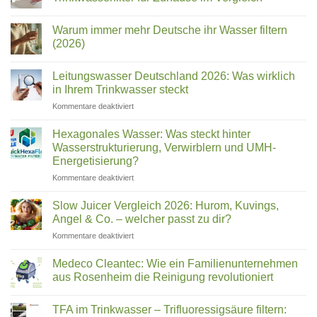
&
Keine
Sanita:
Kommentare
Welcher
Warum immer mehr Deutsche ihr Wasser filtern
zu
Wasserfilter
Name
(2026)
Test
ist
2026:
Keine
welches
Die
Kommentare
Leitungswasser Deutschland 2026: Was wirklich
besten
zu
Gerät?
Trinkwasserfilter
Warum
in Ihrem Trinkwasser steckt
für
immer
Zuhause
mehr
für
Kommentare deaktiviert
im
Deutsche
Leitungswasser
Vergleich
ihr
Deutschland
Wasser
Hexagonales Wasser: Was steckt hinter
filtern
2026:
Wasserstrukturierung, Verwirblern und UMH-
(2026)
Was
Energetisierung?
wirklich
für
Kommentare deaktiviert
in
Hexagonales
Ihrem
Wasser:
Trinkwasser
Slow Juicer Vergleich 2026: Hurom, Kuvings,
Was
steckt
Angel & Co. – welcher passt zu dir?
steckt
für
Kommentare deaktiviert
hinter
Slow
Wasserstrukturierung,
Juicer
Verwirblern
Medeco Cleantec: Wie ein Familienunternehmen
Vergleich
und
aus Rosenheim die Reinigung revolutioniert
2026:
UMH-
Keine
Hurom,
Energetisierung?
Kommentare
Kuvings,
TFA im Trinkwasser – Trifluoressigsäure filtern:
zu