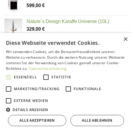
599,00
€
Nature´s Design Karaffe Universe (10L)
329,00
€
×
Diese Webseite verwendet Cookies.
ROOT Clean Slate | sauberer Schiefer
Wir verwenden Cookies, um die Benutzerfreundlichkeit unserer
Website zu verbessern. Durch die weitere Nutzung unserer Webseite
Bewertet
74,00
€
stimmen Sie der Verwendung von Cookies gemäß unserer Cookie-
mit
5.00
Richtlinie zu.
Datenschutzerklärung
von 5
Osmosefiltersystem Senda600 |
Untertischsystem
ESSENZIELL
STATISTIK
1.295,00
€
MARKETING/TRACKING
FUNKTIONALE
Osmosefiltersystem Infinity 600GPD |
EXTERNE MEDIEN
Untertischsystem
1.295,00
€
DETAILS ANZEIGEN
Aquadea Trinity Bronze-Gold |
ALLE AKZEPTIEREN
ALLE ABLEHNEN
KRISTALLWIRBEL® Wasserwirbler