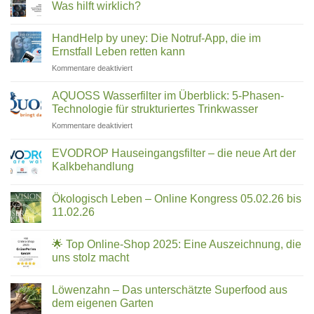
Medeco
Angel
Was hilft wirklich?
Cleantec:
&
Wie
Keine
Co.
ein
Kommentare
HandHelp by uney: Die Notruf-App, die im
Familienunternehmen
zu
–
aus
TFA
Ernstfall Leben retten kann
welcher
Rosenheim
im
passt
die
Trinkwasser
für
Kommentare deaktiviert
zu
Reinigung
–
HandHelp
revolutioniert
Trifluoressigsäure
dir?
by
filtern:
AQUOSS Wasserfilter im Überblick: 5-Phasen-
Was
uney:
Technologie für strukturiertes Trinkwasser
hilft
Die
wirklich?
für
Kommentare deaktiviert
Notruf-
AQUOSS
App,
Wasserfilter
die
EVODROP Hauseingangsfilter – die neue Art der
im
im
Kalkbehandlung
Überblick:
Ernstfall
Keine
5-
Leben
Kommentare
Phasen-
Ökologisch Leben – Online Kongress 05.02.26 bis
zu
retten
EVODROP
Technologie
11.02.26
kann
Hauseingangsfilter
für
–
Keine
strukturiertes
die
Kommentare
🌟 Top Online-Shop 2025: Eine Auszeichnung, die
neue
zu
Trinkwasser
Art
Ökologisch
uns stolz macht
der
Leben
Kalkbehandlung
–
Keine
Online
Kommentare
Löwenzahn – Das unterschätzte Superfood aus
Kongress
zu
05.02.26
🌟
dem eigenen Garten
bis
Top