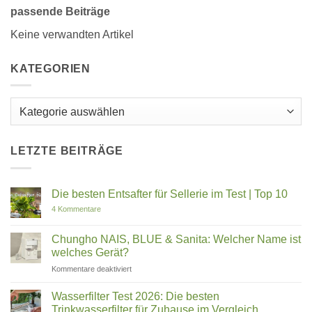
passende Beiträge
Keine verwandten Artikel
KATEGORIEN
Kategorien
LETZTE BEITRÄGE
Die besten Entsafter für Sellerie im Test | Top 10
zu
4 Kommentare
Die
besten
Entsafter
Chungho NAIS, BLUE & Sanita: Welcher Name ist
für
welches Gerät?
Sellerie
im
für
Kommentare deaktiviert
Test
Chungho
|
Top
NAIS,
Wasserfilter Test 2026: Die besten
10
BLUE
Trinkwasserfilter für Zuhause im Vergleich