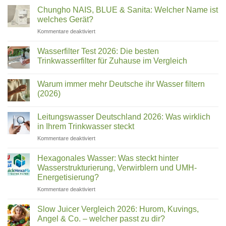
besten
Entsafter
Chungho NAIS, BLUE & Sanita: Welcher Name ist
für
welches Gerät?
Sellerie
im
für
Kommentare deaktiviert
Test
Chungho
|
Top
NAIS,
Wasserfilter Test 2026: Die besten
10
BLUE
Trinkwasserfilter für Zuhause im Vergleich
&
Keine
Sanita:
Kommentare
Welcher
Warum immer mehr Deutsche ihr Wasser filtern
zu
Wasserfilter
Name
(2026)
Test
ist
2026:
Keine
welches
Die
Kommentare
Leitungswasser Deutschland 2026: Was wirklich
besten
zu
Gerät?
Trinkwasserfilter
Warum
in Ihrem Trinkwasser steckt
für
immer
Zuhause
mehr
für
Kommentare deaktiviert
im
Deutsche
Leitungswasser
Vergleich
ihr
Deutschland
Wasser
Hexagonales Wasser: Was steckt hinter
filtern
2026:
Wasserstrukturierung, Verwirblern und UMH-
(2026)
Was
Energetisierung?
wirklich
für
Kommentare deaktiviert
in
Hexagonales
Ihrem
Wasser:
Trinkwasser
Slow Juicer Vergleich 2026: Hurom, Kuvings,
Was
steckt
Angel & Co. – welcher passt zu dir?
steckt