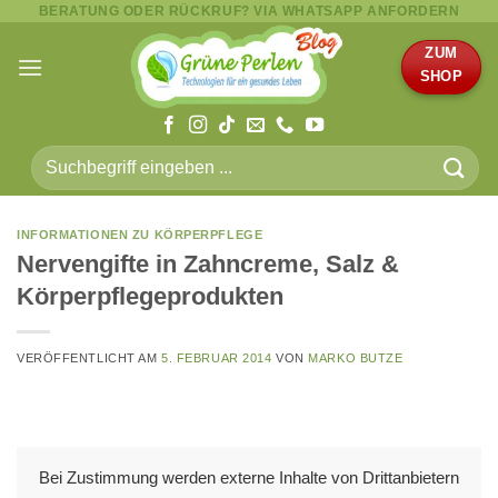
BERATUNG ODER RÜCKRUF? VIA WHATSAPP ANFORDERN
Zum
Inhalt
ZUM
springen
SHOP
Suche
nach:
INFORMATIONEN ZU KÖRPERPFLEGE
Nervengifte in Zahncreme, Salz &
Körperpflegeprodukten
VERÖFFENTLICHT AM
5. FEBRUAR 2014
VON
MARKO BUTZE
Bei Zustimmung werden externe Inhalte von Drittanbietern