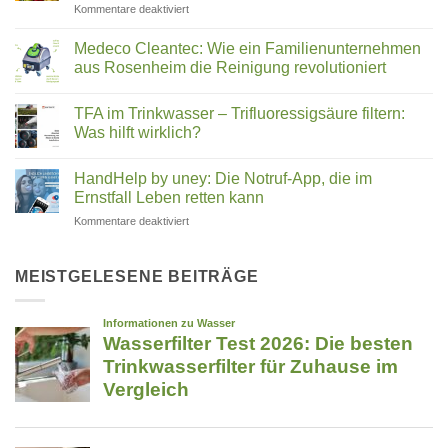
für
Kommentare deaktiviert
hinter
Slow
Wasserstrukturierung,
Juicer
Verwirblern
Medeco Cleantec: Wie ein Familienunternehmen
Vergleich
und
aus Rosenheim die Reinigung revolutioniert
2026:
UMH-
Keine
Hurom,
Energetisierung?
Kommentare
Kuvings,
TFA im Trinkwasser – Trifluoressigsäure filtern:
zu
Medeco
Angel
Was hilft wirklich?
Cleantec:
&
Wie
Keine
Co.
ein
Kommentare
HandHelp by uney: Die Notruf-App, die im
Familienunternehmen
zu
–
aus
TFA
Ernstfall Leben retten kann
welcher
Rosenheim
im
passt
die
Trinkwasser
für
Kommentare deaktiviert
zu
Reinigung
–
HandHelp
revolutioniert
Trifluoressigsäure
dir?
by
filtern:
Was
uney:
MEISTGELESENE BEITRÄGE
hilft
Die
wirklich?
Notruf-
App,
die
im
Ernstfall
Leben
retten
kann