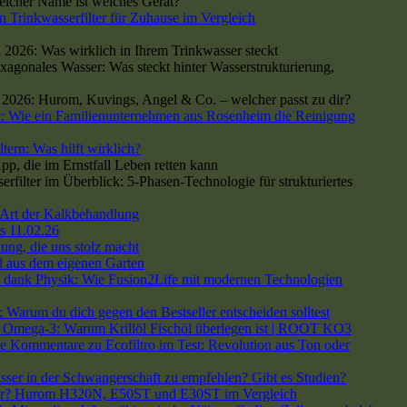
cher Name ist welches Gerät?
n Trinkwasserfilter für Zuhause im Vergleich
 2026: Was wirklich in Ihrem Trinkwasser steckt
xagonales Wasser: Was steckt hinter Wasserstrukturierung,
h 2026: Hurom, Kuvings, Angel & Co. – welcher passt zu dir?
: Wie ein Familienunternehmen aus Rosenheim die Reinigung
tern: Was hilft wirklich?
p, die im Ernstfall Leben retten kann
ilter im Überblick: 5-Phasen-Technologie für strukturiertes
Art der Kalkbehandlung
s 11.02.26
ng, die uns stolz macht
 aus dem eigenen Garten
dank Physik: Wie Fusion2Life mit modernen Technologien
arum du dich gegen den Bestseller entscheiden solltest
h Omega-3: Warum Krillöl Fischöl überlegen ist | ROOT KO3
e Kommentare
zu Ecofiltro im Test: Revolution aus Ton oder
asser in der Schwangerschaft zu empfehlen? Gibt es Studien?
 dir? Hurom H320N, E50ST und E30ST im Vergleich