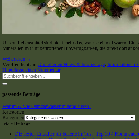
Unsere Lebensmittel sind nicht mehr das, was sie einmal waren. Ein s
Mineralien mit unübertroffener Bioverfügbarkeit, die direkt dort an
Weiterlesen
→
Veröffentlicht am
GrünePerlen News & Infobeiträge
,
Informationen 
Hinterlasse einen Kommentar
passende Beiträge
Warum & wie Osmosewasser mineralisieren?
Kategorien
Kategorien
letzte Beiträge
Die besten Entsafter für Sellerie im Test | Top 10
4 Kommentar