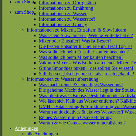
zum Shop
Informationen zu Dörrgeräten
Informationen zu Ernährung
zum Shop
Informationen zu Wasser
Informationen zu Wasserstoff
Informationen zu Unicity
Informationen zu Mixern, Entsaftern & SlowJuicern
Was ist ein Slow Juicer? | Welche Vorteile hat er?
Mixer oder Entsafter? Was ist Besser?
Die besten Entsafter für Sellerie im Test | Top 10
Was sollte ich beim Entsafter kaufen beachten?
Was sollte ich beim Mixer kaufen beachten?
Vakuum Mixer – Was ist dran am neuen Mixer Tr
Grüne Smoothies mixen – das sollten Sie wissen!
Saft: besser „frisch gepresst“, als „frisch gekauft“!
Informationen zu Wasseraufbereitung
Was macht reines & lebendiges Wasser aus?
Die geheime Macht des Wasser liegt in der Struktu
Was filtert was? Osmose, Destillation oder Aktivk
Wie lässt sich Kalk aus Wasser entfernen? Kalkfilt
UMH – Vitalisierung & Strukturierung von Wasse
Warum antioxidatives & aktives Wasserstoff Wasse
Reines Wasser durch Osmosefilterung
Warum & wie Osmosewasser mineralisieren?
Anleitungen
alle Anleitungen