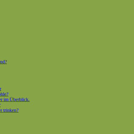
end?
r
ohle?
er im Überblick.
r
r trinken?