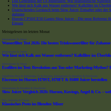
Das Geheimnis der Ur-Mineralien: Wie prähistorische Nährstoff
Wie lässt sich Kalk aus Wasser entfernen? Kalkfilter im Überbli
Quietschendes Geräusch beim Slow Juicer, Entsafter oder der Sa
dahinter
Hurom CP50/CE50 Gastro Slow Juicer – Die neue Referenz für
Einsatz
Meistgelesen im letzten Monat