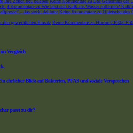
e Ihre Zellen neu beleben
Keine Kommentare
zu Das Geheimnis der Ur
ck.
4 Kommentare
zu Wie lässt sich Kalk aus Wasser entfernen? Kalkfi
ftpresse? – das steckt dahinter
Keine Kommentare
zu Quietschendes Ge
 den gewerblichen Einsatz
Keine Kommentare
zu Hurom CP50/CE50 Ga