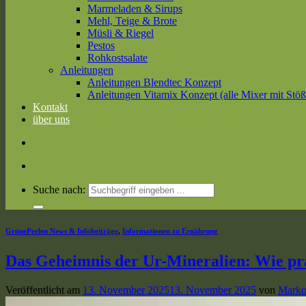
Marmeladen & Sirups
Mehl, Teige & Brote
Müsli & Riegel
Pestos
Rohkostsalate
Anleitungen
Anleitungen Blendtec Konzept
Anleitungen Vitamix Konzept (alle Mixer mit Stöß
Kontakt
über uns
Suche nach:
GrünePerlen News & Infobeiträge
,
Informationen zu Ernährung
Das Geheimnis der Ur-Mineralien: Wie prä
Veröffentlicht am
13. November 2025
13. November 2025
von
Marko