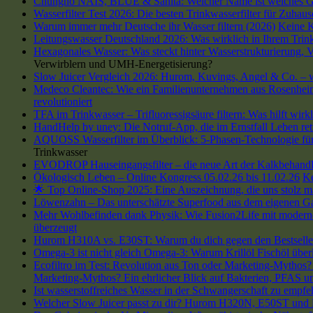
Chungho NAIS, BLUE & Sanita: Welcher Name ist welches G
Wasserfilter Test 2026: Die besten Trinkwasserfilter für Zuhau
Warum immer mehr Deutsche ihr Wasser filtern (2026)
Keine 
Leitungswasser Deutschland 2026: Was wirklich in Ihrem Trink
Hexagonales Wasser: Was steckt hinter Wasserstrukturierung,
Verwirblern und UMH-Energetisierung?
Slow Juicer Vergleich 2026: Hurom, Kuvings, Angel & Co. – we
Medeco Cleantec: Wie ein Familienunternehmen aus Rosenheim 
revolutioniert
TFA im Trinkwasser – Trifluoressigsäure filtern: Was hilft wirk
HandHelp by uney: Die Notruf-App, die im Ernstfall Leben ret
AQUOSS Wasserfilter im Überblick: 5-Phasen-Technologie für 
Trinkwasser
EVODROP Hauseingangsfilter – die neue Art der Kalkbehand
Ökologisch Leben – Online Kongress 05.02.26 bis 11.02.26
K
🌟 Top Online-Shop 2025: Eine Auszeichnung, die uns stolz m
Löwenzahn – Das unterschätzte Superfood aus dem eigenen G
Mehr Wohlbefinden dank Physik: Wie Fusion2Life mit modern
überzeugt
Hurom H310A vs. E30ST: Warum du dich gegen den Bestseller 
Omega-3 ist nicht gleich Omega-3: Warum Krillöl Fischöl übe
Ecofiltro im Test: Revolution aus Ton oder Marketing-Mythos? 
Marketing-Mythos? Ein ehrlicher Blick auf Bakterien, PFAS un
Ist wasserstoffreiches Wasser in der Schwangerschaft zu empfe
Welcher Slow Juicer passt zu dir? Hurom H320N, E50ST und