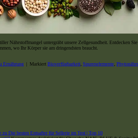
tiller Nährstoffmangel untergräbt unsere Zellgesundheit. Entdecken Sie
kommen, wo Ihr Körper sie am dringendsten braucht.
zu Ernährung
|
Markiert
Bioverfügbarkeit
,
Spurenelemente
,
Phytonährs
e
zu Die besten Entsafter für Sellerie im Test | Top 10