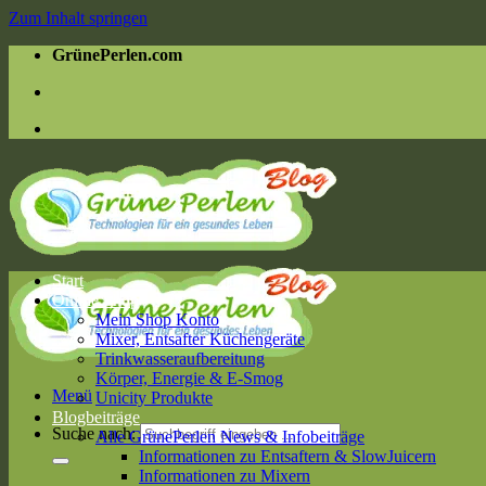
Zum Inhalt springen
GrünePerlen.com
Start
Online Shop
Mein Shop Konto
Mixer, Entsafter Küchengeräte
Trinkwasseraufbereitung
Körper, Energie & E-Smog
Menü
Unicity Produkte
Blogbeiträge
Suche nach:
Alle GrünePerlen News & Infobeiträge
Informationen zu Entsaftern & SlowJuicern
Informationen zu Mixern