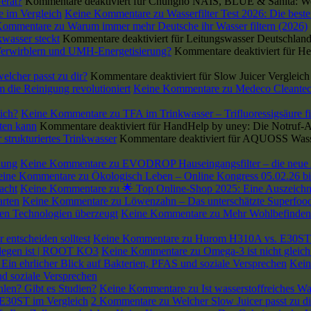
erät?
Kommentare deaktiviert
für Chungho NAIS, BLUE & Sanita: Wel
se im Vergleich
Keine Kommentare
zu Wasserfilter Test 2026: Die beste
Kommentare
zu Warum immer mehr Deutsche ihr Wasser filtern (2026)
wasser steckt
Kommentare deaktiviert
für Leitungswasser Deutschland
 Verwirblern und UMH-Energetisierung?
Kommentare deaktiviert
für He
lcher passt zu dir?
Kommentare deaktiviert
für Slow Juicer Vergleic
die Reinigung revolutioniert
Keine Kommentare
zu Medeco Cleantec
lich?
Keine Kommentare
zu TFA im Trinkwasser – Trifluoressigsäure fil
ten kann
Kommentare deaktiviert
für HandHelp by uney: Die Notruf-Ap
strukturiertes Trinkwasser
Kommentare deaktiviert
für AQUOSS Wasserf
lung
Keine Kommentare
zu EVODROP Hauseingangsfilter – die neue 
eine Kommentare
zu Ökologisch Leben – Online Kongress 05.02.26 bi
acht
Keine Kommentare
zu 🌟 Top Online-Shop 2025: Eine Auszeichnu
arten
Keine Kommentare
zu Löwenzahn – Das unterschätzte Superfood
en Technologien überzeugt
Keine Kommentare
zu Mehr Wohlbefinden 
entscheiden solltest
Keine Kommentare
zu Hurom H310A vs. E30ST: W
rlegen ist | ROOT KO3
Keine Kommentare
zu Omega-3 ist nicht gleic
Ein ehrlicher Blick auf Bakterien, PFAS und soziale Versprechen
Kein
d soziale Versprechen
hlen? Gibt es Studien?
Keine Kommentare
zu Ist wasserstoffreiches W
 E30ST im Vergleich
2 Kommentare
zu Welcher Slow Juicer passt zu