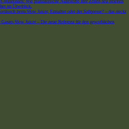
-Mineralien: Wie prähistorische Nährstoffe Ihre Zellen neu beleben
lter im Überblick.
räusch beim Slow Juicer, Entsafter oder der Saftpresse? – das steckt
stro Slow Juicer – Die neue Referenz für den gewerblichen