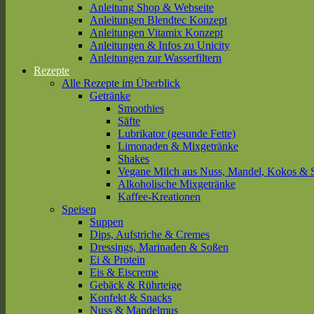
Anleitung Shop & Webseite
Anleitungen Blendtec Konzept
Anleitungen Vitamix Konzept
Anleitungen & Infos zu Unicity
Anleitungen zur Wasserfiltern
Rezepte
Alle Rezepte im Überblick
Getränke
Smoothies
Säfte
Lubrikator (gesunde Fette)
Limonaden & Mixgetränke
Shakes
Vegane Milch aus Nuss, Mandel, Kokos & 
Alkoholische Mixgetränke
Kaffee-Kreationen
Speisen
Suppen
Dips, Aufstriche & Cremes
Dressings, Marinaden & Soßen
Ei & Protein
Eis & Eiscreme
Gebäck & Rührteige
Konfekt & Snacks
Nuss & Mandelmus