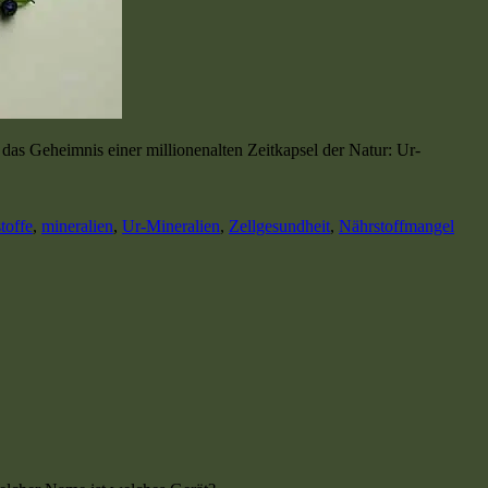
 das Geheimnis einer millionenalten Zeitkapsel der Natur: Ur-
toffe
,
mineralien
,
Ur-Mineralien
,
Zellgesundheit
,
Nährstoffmangel