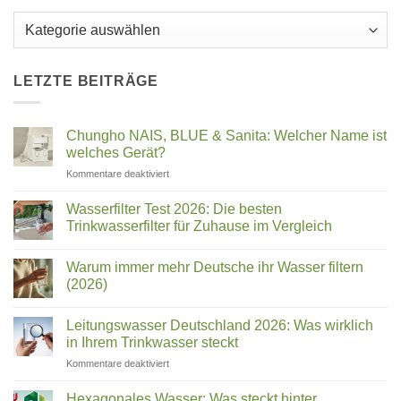
Kategorien
LETZTE BEITRÄGE
Chungho NAIS, BLUE & Sanita: Welcher Name ist
welches Gerät?
für
Kommentare deaktiviert
Chungho
NAIS,
Wasserfilter Test 2026: Die besten
BLUE
Trinkwasserfilter für Zuhause im Vergleich
&
Keine
Sanita:
Kommentare
Welcher
Warum immer mehr Deutsche ihr Wasser filtern
zu
Wasserfilter
Name
(2026)
Test
ist
2026:
Keine
welches
Die
Kommentare
Leitungswasser Deutschland 2026: Was wirklich
besten
zu
Gerät?
Trinkwasserfilter
Warum
in Ihrem Trinkwasser steckt
für
immer
Zuhause
mehr
für
Kommentare deaktiviert
im
Deutsche
Leitungswasser
Vergleich
ihr
Deutschland
Wasser
Hexagonales Wasser: Was steckt hinter