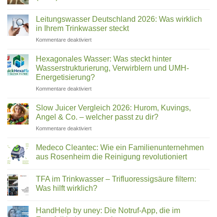
ist
2026:
Keine
welches
Die
Kommentare
Leitungswasser Deutschland 2026: Was wirklich
besten
zu
Gerät?
Trinkwasserfilter
Warum
in Ihrem Trinkwasser steckt
für
immer
Zuhause
mehr
für
Kommentare deaktiviert
im
Deutsche
Leitungswasser
Vergleich
ihr
Deutschland
Wasser
Hexagonales Wasser: Was steckt hinter
filtern
2026:
Wasserstrukturierung, Verwirblern und UMH-
(2026)
Was
Energetisierung?
wirklich
für
Kommentare deaktiviert
in
Hexagonales
Ihrem
Wasser:
Trinkwasser
Slow Juicer Vergleich 2026: Hurom, Kuvings,
Was
steckt
Angel & Co. – welcher passt zu dir?
steckt
für
Kommentare deaktiviert
hinter
Slow
Wasserstrukturierung,
Juicer
Verwirblern
Medeco Cleantec: Wie ein Familienunternehmen
Vergleich
und
aus Rosenheim die Reinigung revolutioniert
2026:
UMH-
Keine
Hurom,
Energetisierung?
Kommentare
Kuvings,
TFA im Trinkwasser – Trifluoressigsäure filtern:
zu
Medeco
Angel
Was hilft wirklich?
Cleantec:
&
Wie
Keine
Co.
ein
Kommentare
HandHelp by uney: Die Notruf-App, die im
Familienunternehmen
zu
–
aus
TFA