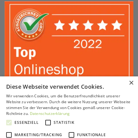
×
Diese Webseite verwendet Cookies.
Wir verwenden Cookies, um die Benutzerfreundlichkeit unserer
Sepa
PayPal
Amazon
Apple
Google
Klarna
Visa
Website zu verbessern. Durch die weitere Nutzung unserer Webseite
Pay
Pay
stimmen Sie der Verwendung von Cookies gemäß unserer Cookie-
MasterCard
American
Sofort
GiroPay
Richtlinie zu.
Datenschutzerklärung
Express
ESSENZIELL
STATISTIK
KONTAKT & BERATUNG
SERVICE
VERSAND & ZAHLUNG
PARTNERPROGRAMM
HÄNDLER
IMPRESSUM
AGB
WIDERRUFSRECHT
DATENSCHUTZ
MARKETING/TRACKING
FUNKTIONALE