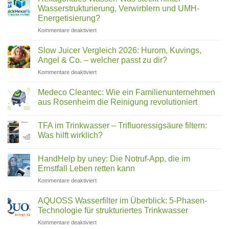
filtern
2026:
Wasserstrukturierung, Verwirblern und UMH-
(2026)
Was
Energetisierung?
wirklich
für
Kommentare deaktiviert
in
Hexagonales
Ihrem
Wasser:
Trinkwasser
Slow Juicer Vergleich 2026: Hurom, Kuvings,
Was
steckt
Angel & Co. – welcher passt zu dir?
steckt
für
Kommentare deaktiviert
hinter
Slow
Wasserstrukturierung,
Juicer
Verwirblern
Medeco Cleantec: Wie ein Familienunternehmen
Vergleich
und
aus Rosenheim die Reinigung revolutioniert
2026:
UMH-
Keine
Hurom,
Energetisierung?
Kommentare
Kuvings,
TFA im Trinkwasser – Trifluoressigsäure filtern:
zu
Medeco
Angel
Was hilft wirklich?
Cleantec:
&
Wie
Keine
Co.
ein
Kommentare
HandHelp by uney: Die Notruf-App, die im
Familienunternehmen
zu
–
aus
TFA
Ernstfall Leben retten kann
welcher
Rosenheim
im
passt
die
Trinkwasser
für
Kommentare deaktiviert
zu
Reinigung
–
HandHelp
revolutioniert
Trifluoressigsäure
dir?
by
filtern:
AQUOSS Wasserfilter im Überblick: 5-Phasen-
Was
uney:
Technologie für strukturiertes Trinkwasser
hilft
Die
wirklich?
für
Kommentare deaktiviert
Notruf-