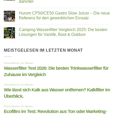
Ihre
Wasser
dahinter
Zellen
entfernen?
neu
Keine
Kalkfilter
beleben
Kommentare
im
Hurom CP50/CE50 Gastro Slow Juicer – Die neue
zu
Überblick.
Quietschendes
Referenz für den gewerblichen Einsatz
Geräusch
beim
Keine
Slow
Kommentare
Camping Wasserfilter Vergleich 2025: Die besten
Juicer,
zu
Entsafter
Hurom
Lösungen für Vanlife, Boot & Outdoor
oder
CP50/CE50
der
Gastro
Keine
Saftpresse?
Slow
Kommentare
–
Juicer
zu
das
–
Camping
MEISTGELESEN IM LETZTEN MONAT
steckt
Die
Wasserfilter
dahinter
neue
Vergleich
Referenz
2025:
für
Die
den
besten
gewerblichen
Lösungen
Einsatz
für
Vanlife,
Boot
&
Outdoor