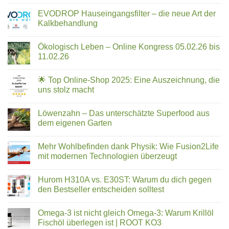
AQUOSS
App,
Wasserfilter
die
EVODROP Hauseingangsfilter – die neue Art der
im
im
Kalkbehandlung
Überblick:
Ernstfall
Keine
5-
Leben
Kommentare
Phasen-
Ökologisch Leben – Online Kongress 05.02.26 bis
zu
retten
EVODROP
Technologie
11.02.26
kann
Hauseingangsfilter
für
–
Keine
strukturiertes
die
Kommentare
🌟 Top Online-Shop 2025: Eine Auszeichnung, die
neue
zu
Trinkwasser
Art
Ökologisch
uns stolz macht
der
Leben
Kalkbehandlung
–
Keine
Online
Kommentare
Löwenzahn – Das unterschätzte Superfood aus
Kongress
zu
05.02.26
🌟
dem eigenen Garten
bis
Top
11.02.26
Online-
Keine
Shop
Kommentare
Mehr Wohlbefinden dank Physik: Wie Fusion2Life
2025:
zu
Eine
Löwenzahn
mit modernen Technologien überzeugt
Auszeichnung,
–
die
Das
Keine
uns
unterschätzte
Kommentare
Hurom H310A vs. E30ST: Warum du dich gegen
stolz
Superfood
zu
macht
aus
Mehr
den Bestseller entscheiden solltest
dem
Wohlbefinden
eigenen
dank
Keine
Garten
Physik:
Kommentare
Omega-3 ist nicht gleich Omega-3: Warum Krillöl
Wie
zu
Fusion2Life
Hurom
Fischöl überlegen ist | ROOT KO3
mit
H310A