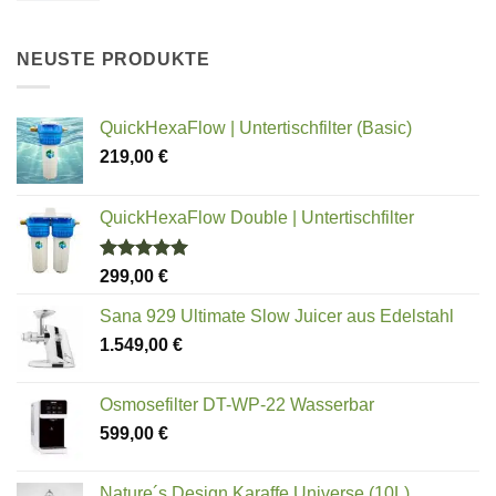
NEUSTE PRODUKTE
QuickHexaFlow | Untertischfilter (Basic)
219,00
€
QuickHexaFlow Double | Untertischfilter
Bewertet
299,00
€
mit
5.00
von 5
Sana 929 Ultimate Slow Juicer aus Edelstahl
1.549,00
€
Osmosefilter DT-WP-22 Wasserbar
599,00
€
Nature´s Design Karaffe Universe (10L)