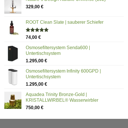
329,00
€
ROOT Clean Slate | sauberer Schiefer
Bewertet
74,00
€
mit
5.00
von 5
Osmosefiltersystem Senda600 |
Untertischsystem
1.295,00
€
Osmosefiltersystem Infinity 600GPD |
Untertischsystem
1.295,00
€
Aquadea Trinity Bronze-Gold |
KRISTALLWIRBEL® Wasserwirbler
750,00
€