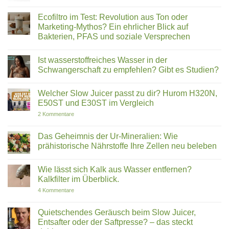
modernen
vs.
Keine
Technologien
E30ST:
Kommentare
Ecofiltro im Test: Revolution aus Ton oder
überzeugt
Warum
zu
du
Omega-
Marketing-Mythos? Ein ehrlicher Blick auf
dich
3
Bakterien, PFAS und soziale Versprechen
gegen
ist
den
nicht
Keine
Bestseller
gleich
Kommentare
entscheiden
Omega-
Ist wasserstoffreiches Wasser in der
zu
solltest
3:
Ecofiltro
Schwangerschaft zu empfehlen? Gibt es Studien?
Warum
im
Krillöl
Test:
Keine
Fischöl
Revolution
Kommentare
überlegen
Welcher Slow Juicer passt zu dir? Hurom H320N,
aus
zu
ist
Ton
Ist
E50ST und E30ST im Vergleich
|
oder
wasserstoffreiches
ROOT
Marketing-
Wasser
zu
2 Kommentare
KO3
Mythos?
in
Welcher
Ein
der
Slow
ehrlicher
Schwangerschaft
Juicer
Das Geheimnis der Ur-Mineralien: Wie
Blick
zu
passt
prähistorische Nährstoffe Ihre Zellen neu beleben
auf
empfehlen?
zu
Bakterien,
Gibt
dir?
Keine
PFAS
es
Hurom
Kommentare
und
Studien?
H320N,
Wie lässt sich Kalk aus Wasser entfernen?
zu
soziale
E50ST
Das
Kalkfilter im Überblick.
Versprechen
und
Geheimnis
E30ST
der
zu
4 Kommentare
im
Ur-
Wie
Vergleich
Mineralien:
lässt
Wie
sich
Quietschendes Geräusch beim Slow Juicer,
prähistorische
Kalk
Entsafter oder der Saftpresse? – das steckt
Nährstoffe
aus