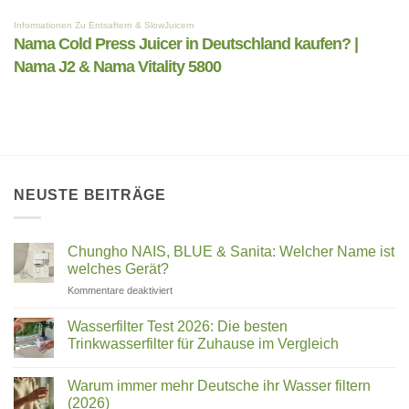
NEUSTE BEITRÄGE
Chungho NAIS, BLUE & Sanita: Welcher Name ist
welches Gerät?
für
Kommentare deaktiviert
Chungho
NAIS,
Wasserfilter Test 2026: Die besten
BLUE
Trinkwasserfilter für Zuhause im Vergleich
&
Keine
Sanita:
Kommentare
Welcher
Warum immer mehr Deutsche ihr Wasser filtern
zu
Wasserfilter
Name
(2026)
Test