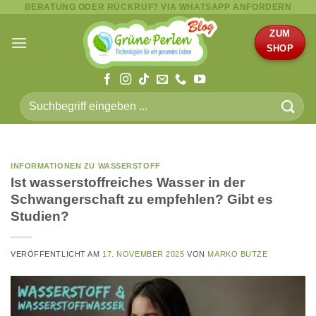
BERATUNG ODER RÜCKRUF? VIA WHATSAPP ANFORDERN
Zum
Inhalt
ZUM
springen
SHOP
Suche
nach:
INFORMATIONEN ZU WASSERSTOFF
Ist wasserstoffreiches Wasser in der
Schwangerschaft zu empfehlen? Gibt es
Studien?
VERÖFFENTLICHT AM
17. NOVEMBER 2025
VON
MARKO BUTZE