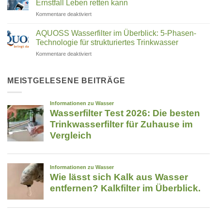
Ernstfall Leben retten kann
welcher
Rosenheim
im
passt
die
Trinkwasser
für
Kommentare deaktiviert
zu
Reinigung
–
HandHelp
revolutioniert
Trifluoressigsäure
dir?
by
filtern:
AQUOSS Wasserfilter im Überblick: 5-Phasen-
Was
uney:
Technologie für strukturiertes Trinkwasser
hilft
Die
wirklich?
für
Kommentare deaktiviert
Notruf-
AQUOSS
App,
Wasserfilter
die
im
MEISTGELESENE BEITRÄGE
im
Überblick:
Ernstfall
5-
Leben
Phasen-
retten
Technologie
kann
für
strukturiertes
Trinkwasser