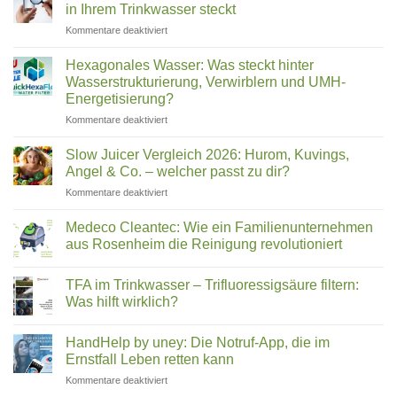
Trinkwasserfilter
Warum
in Ihrem Trinkwasser steckt
für
immer
Zuhause
mehr
für
Kommentare deaktiviert
im
Deutsche
Leitungswasser
Vergleich
ihr
Deutschland
Wasser
Hexagonales Wasser: Was steckt hinter
filtern
2026:
Wasserstrukturierung, Verwirblern und UMH-
(2026)
Was
Energetisierung?
wirklich
für
Kommentare deaktiviert
in
Hexagonales
Ihrem
Wasser:
Trinkwasser
Slow Juicer Vergleich 2026: Hurom, Kuvings,
Was
steckt
Angel & Co. – welcher passt zu dir?
steckt
für
Kommentare deaktiviert
hinter
Slow
Wasserstrukturierung,
Juicer
Verwirblern
Medeco Cleantec: Wie ein Familienunternehmen
Vergleich
und
aus Rosenheim die Reinigung revolutioniert
2026:
UMH-
Keine
Hurom,
Energetisierung?
Kommentare
Kuvings,
TFA im Trinkwasser – Trifluoressigsäure filtern:
zu
Medeco
Angel
Was hilft wirklich?
Cleantec:
&
Wie
Keine
Co.
ein
Kommentare
HandHelp by uney: Die Notruf-App, die im
Familienunternehmen
zu
–
aus
TFA
Ernstfall Leben retten kann
welcher
Rosenheim
im
passt
die
Trinkwasser
für
Kommentare deaktiviert
zu
Reinigung
–
HandHelp