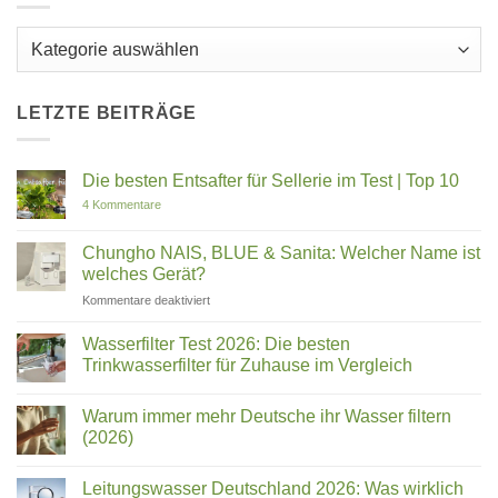
Kategorien
LETZTE BEITRÄGE
Die besten Entsafter für Sellerie im Test | Top 10
zu
4 Kommentare
Die
besten
Entsafter
Chungho NAIS, BLUE & Sanita: Welcher Name ist
für
welches Gerät?
Sellerie
im
für
Kommentare deaktiviert
Test
Chungho
|
Top
NAIS,
Wasserfilter Test 2026: Die besten
10
BLUE
Trinkwasserfilter für Zuhause im Vergleich
&
Keine
Sanita:
Kommentare
Welcher
Warum immer mehr Deutsche ihr Wasser filtern
zu
Wasserfilter
Name
(2026)
Test
ist
2026:
Keine
welches
Die
Kommentare
Leitungswasser Deutschland 2026: Was wirklich
besten
zu
Gerät?