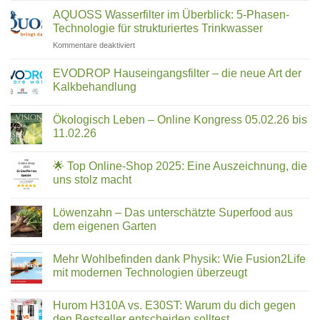
revolutioniert
Trifluoressigsäure
dir?
by
filtern:
AQUOSS Wasserfilter im Überblick: 5-Phasen-
Was
uney:
Technologie für strukturiertes Trinkwasser
hilft
Die
wirklich?
für
Kommentare deaktiviert
Notruf-
AQUOSS
App,
Wasserfilter
die
EVODROP Hauseingangsfilter – die neue Art der
im
im
Kalkbehandlung
Überblick:
Ernstfall
Keine
5-
Leben
Kommentare
Phasen-
Ökologisch Leben – Online Kongress 05.02.26 bis
zu
retten
EVODROP
Technologie
11.02.26
kann
Hauseingangsfilter
für
–
Keine
strukturiertes
die
Kommentare
🌟 Top Online-Shop 2025: Eine Auszeichnung, die
neue
zu
Trinkwasser
Art
Ökologisch
uns stolz macht
der
Leben
Kalkbehandlung
–
Keine
Online
Kommentare
Löwenzahn – Das unterschätzte Superfood aus
Kongress
zu
05.02.26
🌟
dem eigenen Garten
bis
Top
11.02.26
Online-
Keine
Shop
Kommentare
Mehr Wohlbefinden dank Physik: Wie Fusion2Life
2025:
zu
Eine
Löwenzahn
mit modernen Technologien überzeugt
Auszeichnung,
–
die
Das
Keine
uns
unterschätzte
Kommentare
Hurom H310A vs. E30ST: Warum du dich gegen
stolz
Superfood
zu
macht
aus
Mehr
den Bestseller entscheiden solltest