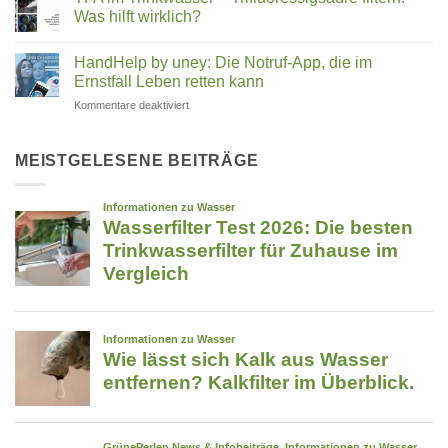
Medeco
Angel
Was hilft wirklich?
Cleantec:
&
Wie
Keine
Co.
ein
Kommentare
HandHelp by uney: Die Notruf-App, die im
Familienunternehmen
zu
–
aus
TFA
Ernstfall Leben retten kann
welcher
Rosenheim
im
passt
die
Trinkwasser
für
Kommentare deaktiviert
zu
Reinigung
–
HandHelp
revolutioniert
Trifluoressigsäure
dir?
by
filtern:
Was
uney:
MEISTGELESENE BEITRÄGE
hilft
Die
wirklich?
Notruf-
App,
die
im
Ernstfall
Leben
retten
kann