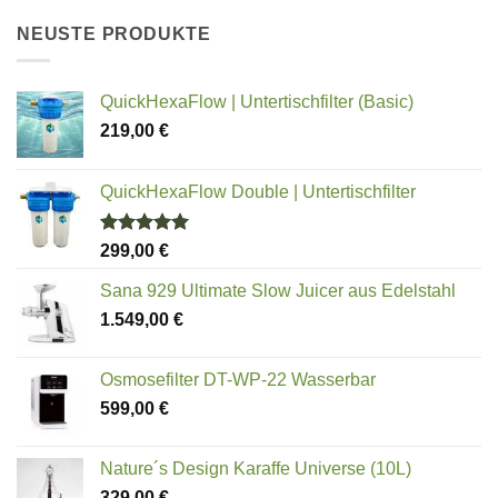
NEUSTE PRODUKTE
QuickHexaFlow | Untertischfilter (Basic)
219,00
€
QuickHexaFlow Double | Untertischfilter
Bewertet
299,00
€
mit
5.00
von 5
Sana 929 Ultimate Slow Juicer aus Edelstahl
1.549,00
€
Osmosefilter DT-WP-22 Wasserbar
599,00
€
Nature´s Design Karaffe Universe (10L)
329,00
€