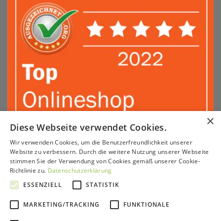
×
Diese Webseite verwendet Cookies.
Wir verwenden Cookies, um die Benutzerfreundlichkeit unserer
Sepa
PayPal
Amazon
Apple
Google
Klarna
Visa
Website zu verbessern. Durch die weitere Nutzung unserer Webseite
Pay
Pay
stimmen Sie der Verwendung von Cookies gemäß unserer Cookie-
MasterCard
American
Sofort
GiroPay
Richtlinie zu.
Datenschutzerklärung
Express
KONTAKT & BERATUNG
SERVICE
VERSAND & ZAHLUNG
ESSENZIELL
STATISTIK
PARTNERPROGRAMM
HÄNDLER
IMPRESSUM
AGB
WIDERRUFSRECHT
DATENSCHUTZ
MARKETING/TRACKING
FUNKTIONALE
Copyright 2026 ©
GrünePerlen GmbH