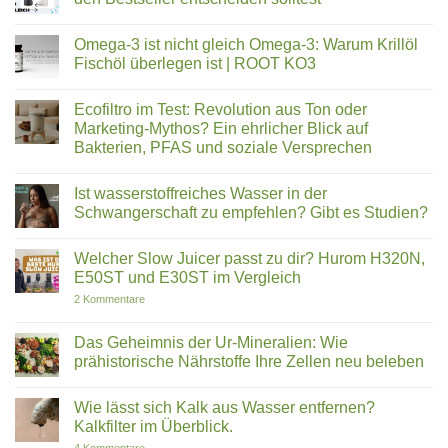
dem
Wohlbefinden
eigenen
dank
Keine
Garten
Physik:
Kommentare
Omega-3 ist nicht gleich Omega-3: Warum Krillöl
Wie
zu
Fusion2Life
Hurom
Fischöl überlegen ist | ROOT KO3
mit
H310A
modernen
vs.
Keine
Technologien
E30ST:
Kommentare
Ecofiltro im Test: Revolution aus Ton oder
überzeugt
Warum
zu
du
Omega-
Marketing-Mythos? Ein ehrlicher Blick auf
dich
3
Bakterien, PFAS und soziale Versprechen
gegen
ist
den
nicht
Keine
Bestseller
gleich
Kommentare
entscheiden
Omega-
Ist wasserstoffreiches Wasser in der
zu
solltest
3:
Ecofiltro
Schwangerschaft zu empfehlen? Gibt es Studien?
Warum
im
Krillöl
Test:
Keine
Fischöl
Revolution
Kommentare
überlegen
Welcher Slow Juicer passt zu dir? Hurom H320N,
aus
zu
ist
Ton
Ist
E50ST und E30ST im Vergleich
|
oder
wasserstoffreiches
ROOT
Marketing-
Wasser
zu
2 Kommentare
KO3
Mythos?
in
Welcher
Ein
der
Slow
ehrlicher
Schwangerschaft
Juicer
Das Geheimnis der Ur-Mineralien: Wie
Blick
zu
passt
prähistorische Nährstoffe Ihre Zellen neu beleben
auf
empfehlen?
zu
Bakterien,
Gibt
dir?
Keine
PFAS
es
Hurom
Kommentare
und
Studien?
H320N,
Wie lässt sich Kalk aus Wasser entfernen?
zu
soziale
E50ST
Das
Kalkfilter im Überblick.
Versprechen
und
Geheimnis
E30ST
der
zu