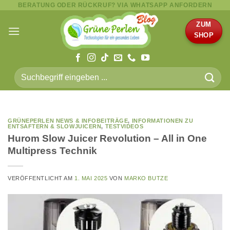
BERATUNG ODER RÜCKRUF? VIA WHATSAPP ANFORDERN
Zum
Inhalt
ZUM
springen
SHOP
Suche
nach:
GRÜNEPERLEN NEWS & INFOBEITRÄGE
,
INFORMATIONEN ZU
ENTSAFTERN & SLOWJUICERN
,
TESTVIDEOS
Hurom Slow Juicer Revolution – All in One
Multipress Technik
VERÖFFENTLICHT AM
1. MAI 2025
VON
MARKO BUTZE