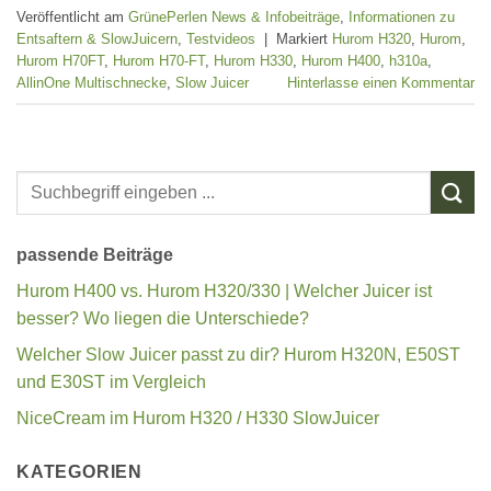
Veröffentlicht am
GrünePerlen News & Infobeiträge
,
Informationen zu
Entsaftern & SlowJuicern
,
Testvideos
|
Markiert
Hurom H320
,
Hurom
,
Hurom H70FT
,
Hurom H70-FT
,
Hurom H330
,
Hurom H400
,
h310a
,
AllinOne Multischnecke
,
Slow Juicer
Hinterlasse einen Kommentar
passende Beiträge
Hurom H400 vs. Hurom H320/330 | Welcher Juicer ist
besser? Wo liegen die Unterschiede?
Welcher Slow Juicer passt zu dir? Hurom H320N, E50ST
und E30ST im Vergleich
NiceCream im Hurom H320 / H330 SlowJuicer
KATEGORIEN