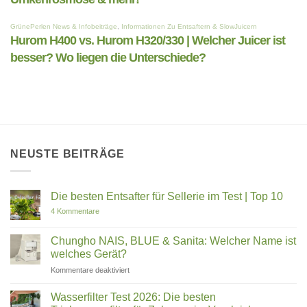
NEUSTE BEITRÄGE
Die besten Entsafter für Sellerie im Test | Top 10
zu
4 Kommentare
Die
besten
Entsafter
Chungho NAIS, BLUE & Sanita: Welcher Name ist
für
welches Gerät?
Sellerie
im
für
Kommentare deaktiviert
Test
Chungho
|
Top
NAIS,
Wasserfilter Test 2026: Die besten
10
BLUE