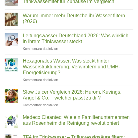
Trinkwasserfilter für Zuhause im Vergleich
&
Keine
Sanita:
Kommentare
Welcher
Warum immer mehr Deutsche ihr Wasser filtern
zu
Wasserfilter
Name
(2026)
Test
ist
2026:
Keine
welches
Die
Kommentare
Leitungswasser Deutschland 2026: Was wirklich
besten
zu
Gerät?
Trinkwasserfilter
Warum
in Ihrem Trinkwasser steckt
für
immer
Zuhause
mehr
für
Kommentare deaktiviert
im
Deutsche
Leitungswasser
Vergleich
ihr
Deutschland
Wasser
Hexagonales Wasser: Was steckt hinter
filtern
2026:
Wasserstrukturierung, Verwirblern und UMH-
(2026)
Was
Energetisierung?
wirklich
für
Kommentare deaktiviert
in
Hexagonales
Ihrem
Wasser:
Trinkwasser
Slow Juicer Vergleich 2026: Hurom, Kuvings,
Was
steckt
Angel & Co. – welcher passt zu dir?
steckt
für
Kommentare deaktiviert
hinter
Slow
Wasserstrukturierung,
Juicer
Verwirblern
Medeco Cleantec: Wie ein Familienunternehmen
Vergleich
und
aus Rosenheim die Reinigung revolutioniert
2026:
UMH-
Keine
Hurom,
Energetisierung?
Kommentare
Kuvings,
TFA im Trinkwasser – Trifluoressigsäure filtern:
zu