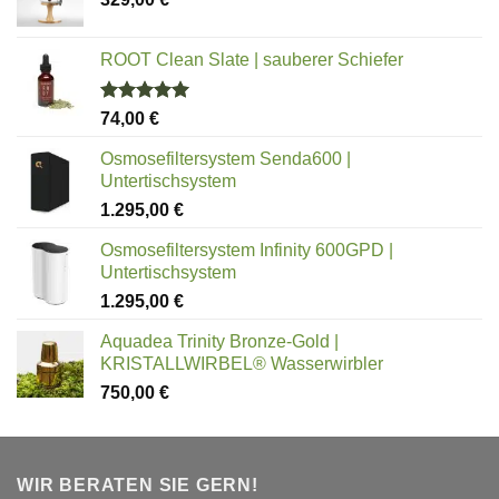
ROOT Clean Slate | sauberer Schiefer
Bewertet
74,00
€
mit
5.00
von 5
Osmosefiltersystem Senda600 |
Untertischsystem
1.295,00
€
Osmosefiltersystem Infinity 600GPD |
Untertischsystem
1.295,00
€
Aquadea Trinity Bronze-Gold |
KRISTALLWIRBEL® Wasserwirbler
750,00
€
WIR BERATEN SIE GERN!