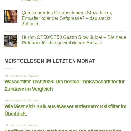
4 Kommentare
im
Ur-
Wie
Vergleich
Mineralien:
lässt
Wie
sich
Quietschendes Geräusch beim Slow Juicer,
prähistorische
Kalk
Entsafter oder der Saftpresse? – das steckt
Nährstoffe
aus
Ihre
Wasser
dahinter
Zellen
entfernen?
neu
Keine
Kalkfilter
beleben
Kommentare
im
Hurom CP50/CE50 Gastro Slow Juicer – Die neue
zu
Überblick.
Quietschendes
Referenz für den gewerblichen Einsatz
Geräusch
beim
Keine
Slow
Kommentare
Juicer,
zu
Entsafter
Hurom
MEISTGELESEN IM LETZTEN MONAT
oder
CP50/CE50
der
Gastro
Saftpresse?
Slow
–
Juicer
das
–
steckt
Die
dahinter
neue
Referenz
für
den
gewerblichen
Einsatz