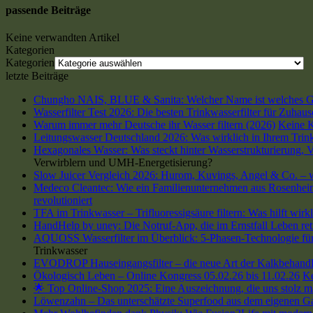
passende Beiträge
Keine verwandten Artikel
Kategorien
Kategorien
letzte Beiträge
Chungho NAIS, BLUE & Sanita: Welcher Name ist welches G
Wasserfilter Test 2026: Die besten Trinkwasserfilter für Zuhau
Warum immer mehr Deutsche ihr Wasser filtern (2026)
Keine 
Leitungswasser Deutschland 2026: Was wirklich in Ihrem Trink
Hexagonales Wasser: Was steckt hinter Wasserstrukturierung,
Verwirblern und UMH-Energetisierung?
Slow Juicer Vergleich 2026: Hurom, Kuvings, Angel & Co. – we
Medeco Cleantec: Wie ein Familienunternehmen aus Rosenheim 
revolutioniert
TFA im Trinkwasser – Trifluoressigsäure filtern: Was hilft wirk
HandHelp by uney: Die Notruf-App, die im Ernstfall Leben ret
AQUOSS Wasserfilter im Überblick: 5-Phasen-Technologie für 
Trinkwasser
EVODROP Hauseingangsfilter – die neue Art der Kalkbehand
Ökologisch Leben – Online Kongress 05.02.26 bis 11.02.26
K
🌟 Top Online-Shop 2025: Eine Auszeichnung, die uns stolz m
Löwenzahn – Das unterschätzte Superfood aus dem eigenen G