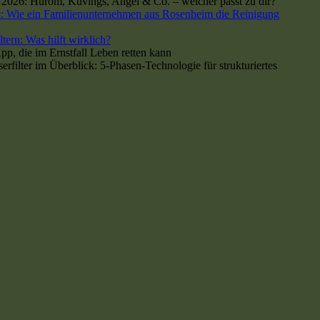
h 2026: Hurom, Kuvings, Angel & Co. – welcher passt zu dir?
: Wie ein Familienunternehmen aus Rosenheim die Reinigung
tern: Was hilft wirklich?
p, die im Ernstfall Leben retten kann
ilter im Überblick: 5-Phasen-Technologie für strukturiertes