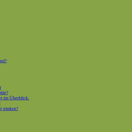
end?
r
ohle?
er im Überblick.
r
r trinken?