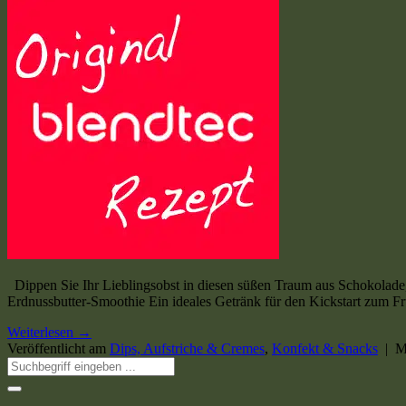
Dippen Sie Ihr Lieblingsobst in diesen süßen Traum aus Schokolade,
Erdnussbutter-Smoothie Ein ideales Getränk für den Kickstart zum F
Weiterlesen
→
Veröffentlicht am
Dips, Aufstriche & Cremes
,
Konfekt & Snacks
|
M