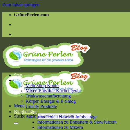
Zum Inhalt springen
GrünePerlen.com
Start
Online Shop
Mein Shop Konto
Mixer, Entsafter Küchengeräte
Trinkwasseraufbereitung
Körper, Energie & E-Smog
Menü
Unicity Produkte
Blogbeiträge
Suche nach:
Alle GrünePerlen News & Infobeiträge
Informationen zu Entsaftern & SlowJuicern
Informationen zu Mixern