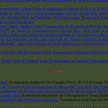
en Technologien überzeugt
Keine Kommentare
zu Mehr Wohlbefinden 
entscheiden solltest
Keine Kommentare
zu Hurom H310A vs. E30ST: W
rlegen ist | ROOT KO3
Keine Kommentare
zu Omega-3 ist nicht gleic
Ein ehrlicher Blick auf Bakterien, PFAS und soziale Versprechen
Kein
d soziale Versprechen
hlen? Gibt es Studien?
Keine Kommentare
zu Ist wasserstoffreiches W
 E30ST im Vergleich
2 Kommentare
zu Welcher Slow Juicer passt zu
e Ihre Zellen neu beleben
Keine Kommentare
zu Das Geheimnis der Ur
ck.
4 Kommentare
zu Wie lässt sich Kalk aus Wasser entfernen? Kalkfi
ftpresse? – das steckt dahinter
Keine Kommentare
zu Quietschendes Ge
 den gewerblichen Einsatz
Keine Kommentare
zu Hurom CP50/CE50 Ga
r Vanlife, Boot & Outdoor
Keine Kommentare
zu Camping Wasserfilter
erät?
Kommentare deaktiviert
für Chungho NAIS, BLUE & Sanita: Wel
se im Vergleich
Keine Kommentare
zu Wasserfilter Test 2026: Die beste
Kommentare
zu Warum immer mehr Deutsche ihr Wasser filtern (2026)
wasser steckt
Kommentare deaktiviert
für Leitungswasser Deutschland
 Verwirblern und UMH-Energetisierung?
Kommentare deaktiviert
für He