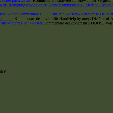
lcher passt zu dir?
Kommentare deaktiviert
für Slow Juicer Vergleic
die Reinigung revolutioniert
Keine Kommentare
zu Medeco Cleantec
lich?
Keine Kommentare
zu TFA im Trinkwasser – Trifluoressigsäure fil
ten kann
Kommentare deaktiviert
für HandHelp by uney: Die Notruf-Ap
strukturiertes Trinkwasser
Kommentare deaktiviert
für AQUOSS Wasserf
00
€