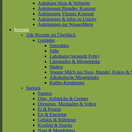
Anleitung Shop & Webseite
Anleitungen Blendtec Konzept
Anleitungen Vitamix Konzept
Anleitungen & Infos zu Unicity
Anleitungen zur Wasserfiltern
Rezepte
Alle Rezepte im Überblick
Getränke
Smoothies
Säfte
Lubrikator (gesunde Fette)
Limonaden & Mixgetränke
Shakes
Vegane Milch aus Nuss, Mandel, Kokos & 
Alkoholische Mixgetränke
Kaffee-Kreationen
Speisen
Suppen
Dips, Aufstriche & Cremes
Dressings, Marinaden & Soßen
Ei & Protein
Eis & Eiscreme
Gebäck & Rührteige
Konfekt & Snacks
Nuss & Mandelmus