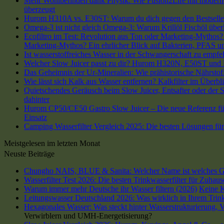
Mehr Wohlbefinden dank Physik: Wie Fusion2Life mit modern
überzeugt
Hurom H310A vs. E30ST: Warum du dich gegen den Bestseller 
Omega-3 ist nicht gleich Omega-3: Warum Krillöl Fischöl übe
Ecofiltro im Test: Revolution aus Ton oder Marketing-Mythos? 
Marketing-Mythos? Ein ehrlicher Blick auf Bakterien, PFAS un
Ist wasserstoffreiches Wasser in der Schwangerschaft zu empfe
Welcher Slow Juicer passt zu dir? Hurom H320N, E50ST und
Das Geheimnis der Ur-Mineralien: Wie prähistorische Nährstoff
Wie lässt sich Kalk aus Wasser entfernen? Kalkfilter im Überbli
Quietschendes Geräusch beim Slow Juicer, Entsafter oder der Sa
dahinter
Hurom CP50/CE50 Gastro Slow Juicer – Die neue Referenz für
Einsatz
Camping Wasserfilter Vergleich 2025: Die besten Lösungen fü
Meistgelesen im letzten Monat
Neuste Beiträge
Chungho NAIS, BLUE & Sanita: Welcher Name ist welches G
Wasserfilter Test 2026: Die besten Trinkwasserfilter für Zuhau
Warum immer mehr Deutsche ihr Wasser filtern (2026)
Keine 
Leitungswasser Deutschland 2026: Was wirklich in Ihrem Trink
Hexagonales Wasser: Was steckt hinter Wasserstrukturierung,
Verwirblern und UMH-Energetisierung?