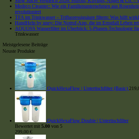
Slow Juicer Vergleich 2026: Hurom, Kuvings, Angel & Co. – we
Medeco Cleantec: Wie ein Familienunternehmen aus Rosenheim 
revolutioniert
TFA im Trinkwasser – Trifluoressigsäure filtern: Was hilft wirk
HandHelp by uney: Die Notruf-App, die im Ernstfall Leben ret
AQUOSS Wasserfilter im Überblick: 5-Phasen-Technologie für 
Trinkwasser
Meistgelesene Beiträge
Neuste Produkte
QuickHexaFlow | Untertischfilter (Basic)
219,
QuickHexaFlow Double | Untertischfilter
Bewertet mit
5.00
von 5
299,00
€