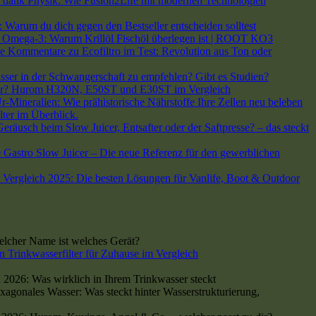
dank Physik: Wie Fusion2Life mit modernen Technologien
arum du dich gegen den Bestseller entscheiden solltest
h Omega-3: Warum Krillöl Fischöl überlegen ist | ROOT KO3
e Kommentare
zu Ecofiltro im Test: Revolution aus Ton oder
asser in der Schwangerschaft zu empfehlen? Gibt es Studien?
 dir? Hurom H320N, E50ST und E30ST im Vergleich
-Mineralien: Wie prähistorische Nährstoffe Ihre Zellen neu beleben
lter im Überblick.
räusch beim Slow Juicer, Entsafter oder der Saftpresse? – das steckt
stro Slow Juicer – Die neue Referenz für den gewerblichen
 Vergleich 2025: Die besten Lösungen für Vanlife, Boot & Outdoor
cher Name ist welches Gerät?
n Trinkwasserfilter für Zuhause im Vergleich
 2026: Was wirklich in Ihrem Trinkwasser steckt
xagonales Wasser: Was steckt hinter Wasserstrukturierung,