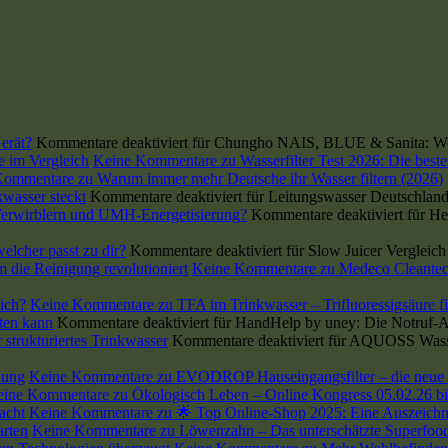
erät?
Kommentare deaktiviert
für Chungho NAIS, BLUE & Sanita: Wel
se im Vergleich
Keine Kommentare
zu Wasserfilter Test 2026: Die beste
Kommentare
zu Warum immer mehr Deutsche ihr Wasser filtern (2026)
wasser steckt
Kommentare deaktiviert
für Leitungswasser Deutschland
 Verwirblern und UMH-Energetisierung?
Kommentare deaktiviert
für He
lcher passt zu dir?
Kommentare deaktiviert
für Slow Juicer Vergleic
die Reinigung revolutioniert
Keine Kommentare
zu Medeco Cleantec
lich?
Keine Kommentare
zu TFA im Trinkwasser – Trifluoressigsäure fil
ten kann
Kommentare deaktiviert
für HandHelp by uney: Die Notruf-Ap
strukturiertes Trinkwasser
Kommentare deaktiviert
für AQUOSS Wasserf
lung
Keine Kommentare
zu EVODROP Hauseingangsfilter – die neue 
eine Kommentare
zu Ökologisch Leben – Online Kongress 05.02.26 bi
acht
Keine Kommentare
zu 🌟 Top Online-Shop 2025: Eine Auszeichnu
arten
Keine Kommentare
zu Löwenzahn – Das unterschätzte Superfood