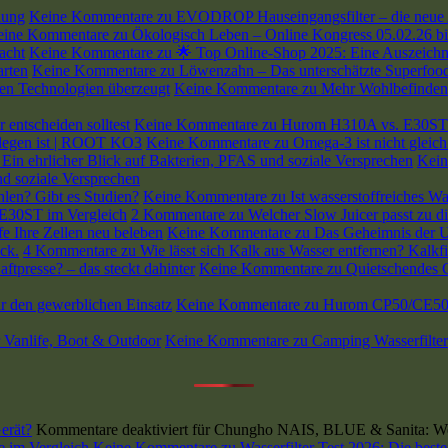
lung
Keine Kommentare
zu EVODROP Hauseingangsfilter – die neue 
eine Kommentare
zu Ökologisch Leben – Online Kongress 05.02.26 bi
acht
Keine Kommentare
zu 🌟 Top Online-Shop 2025: Eine Auszeichnu
arten
Keine Kommentare
zu Löwenzahn – Das unterschätzte Superfood
en Technologien überzeugt
Keine Kommentare
zu Mehr Wohlbefinden 
entscheiden solltest
Keine Kommentare
zu Hurom H310A vs. E30ST: W
rlegen ist | ROOT KO3
Keine Kommentare
zu Omega-3 ist nicht gleic
Ein ehrlicher Blick auf Bakterien, PFAS und soziale Versprechen
Kein
d soziale Versprechen
hlen? Gibt es Studien?
Keine Kommentare
zu Ist wasserstoffreiches W
 E30ST im Vergleich
2 Kommentare
zu Welcher Slow Juicer passt zu
e Ihre Zellen neu beleben
Keine Kommentare
zu Das Geheimnis der Ur
ck.
4 Kommentare
zu Wie lässt sich Kalk aus Wasser entfernen? Kalkfi
ftpresse? – das steckt dahinter
Keine Kommentare
zu Quietschendes Ge
 den gewerblichen Einsatz
Keine Kommentare
zu Hurom CP50/CE50 Ga
r Vanlife, Boot & Outdoor
Keine Kommentare
zu Camping Wasserfilter
erät?
Kommentare deaktiviert
für Chungho NAIS, BLUE & Sanita: Wel
se im Vergleich
Keine Kommentare
zu Wasserfilter Test 2026: Die beste