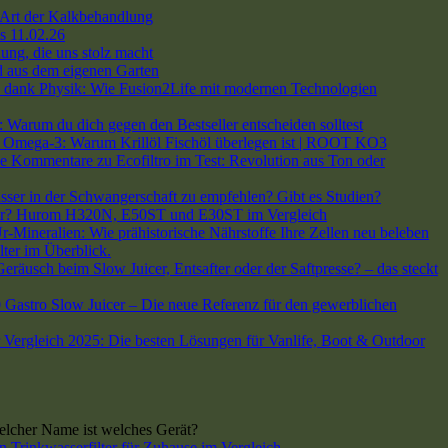
Art der Kalkbehandlung
s 11.02.26
ng, die uns stolz macht
 aus dem eigenen Garten
dank Physik: Wie Fusion2Life mit modernen Technologien
arum du dich gegen den Bestseller entscheiden solltest
h Omega-3: Warum Krillöl Fischöl überlegen ist | ROOT KO3
e Kommentare
zu Ecofiltro im Test: Revolution aus Ton oder
asser in der Schwangerschaft zu empfehlen? Gibt es Studien?
 dir? Hurom H320N, E50ST und E30ST im Vergleich
-Mineralien: Wie prähistorische Nährstoffe Ihre Zellen neu beleben
lter im Überblick.
räusch beim Slow Juicer, Entsafter oder der Saftpresse? – das steckt
stro Slow Juicer – Die neue Referenz für den gewerblichen
 Vergleich 2025: Die besten Lösungen für Vanlife, Boot & Outdoor
cher Name ist welches Gerät?
n Trinkwasserfilter für Zuhause im Vergleich