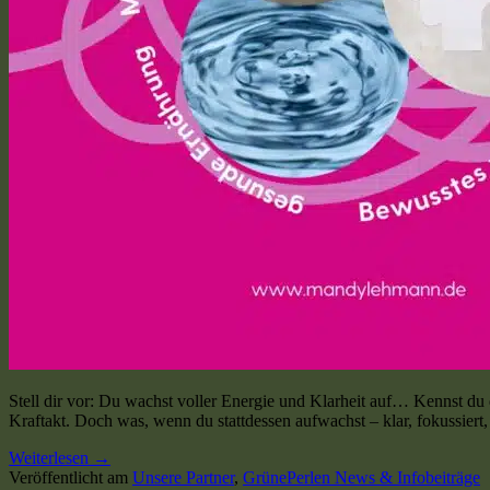
Stell dir vor: Du wachst voller Energie und Klarheit auf… Kennst du 
Kraftakt. Doch was, wenn du stattdessen aufwachst – klar, fokussiert,
Weiterlesen
→
Veröffentlicht am
Unsere Partner
,
GrünePerlen News & Infobeiträge