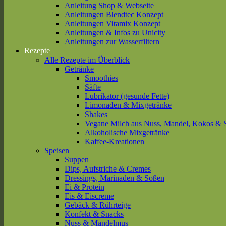
Anleitung Shop & Webseite
Anleitungen Blendtec Konzept
Anleitungen Vitamix Konzept
Anleitungen & Infos zu Unicity
Anleitungen zur Wasserfiltern
Rezepte
Alle Rezepte im Überblick
Getränke
Smoothies
Säfte
Lubrikator (gesunde Fette)
Limonaden & Mixgetränke
Shakes
Vegane Milch aus Nuss, Mandel, Kokos & 
Alkoholische Mixgetränke
Kaffee-Kreationen
Speisen
Suppen
Dips, Aufstriche & Cremes
Dressings, Marinaden & Soßen
Ei & Protein
Eis & Eiscreme
Gebäck & Rührteige
Konfekt & Snacks
Nuss & Mandelmus