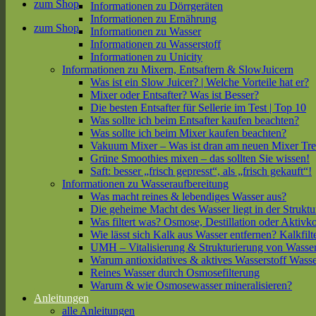
zum Shop
Informationen zu Dörrgeräten
Informationen zu Ernährung
zum Shop
Informationen zu Wasser
Informationen zu Wasserstoff
Informationen zu Unicity
Informationen zu Mixern, Entsaftern & SlowJuicern
Was ist ein Slow Juicer? | Welche Vorteile hat er?
Mixer oder Entsafter? Was ist Besser?
Die besten Entsafter für Sellerie im Test | Top 10
Was sollte ich beim Entsafter kaufen beachten?
Was sollte ich beim Mixer kaufen beachten?
Vakuum Mixer – Was ist dran am neuen Mixer Tr
Grüne Smoothies mixen – das sollten Sie wissen!
Saft: besser „frisch gepresst“, als „frisch gekauft“!
Informationen zu Wasseraufbereitung
Was macht reines & lebendiges Wasser aus?
Die geheime Macht des Wasser liegt in der Struktu
Was filtert was? Osmose, Destillation oder Aktivk
Wie lässt sich Kalk aus Wasser entfernen? Kalkfilt
UMH – Vitalisierung & Strukturierung von Wasse
Warum antioxidatives & aktives Wasserstoff Wasse
Reines Wasser durch Osmosefilterung
Warum & wie Osmosewasser mineralisieren?
Anleitungen
alle Anleitungen