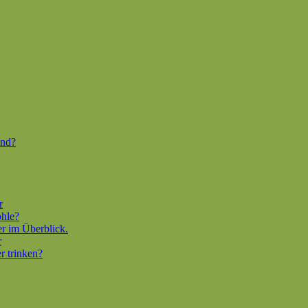
end?
r
ohle?
er im Überblick.
r
r trinken?