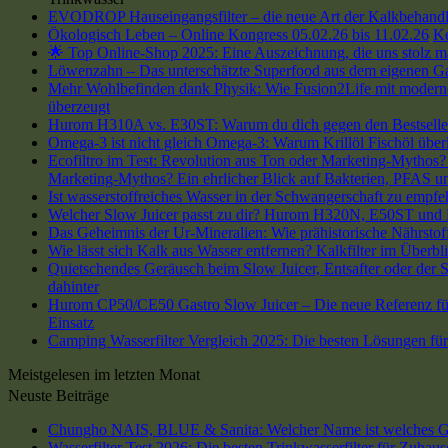
EVODROP Hauseingangsfilter – die neue Art der Kalkbehand
Ökologisch Leben – Online Kongress 05.02.26 bis 11.02.26
K
🌟 Top Online-Shop 2025: Eine Auszeichnung, die uns stolz m
Löwenzahn – Das unterschätzte Superfood aus dem eigenen G
Mehr Wohlbefinden dank Physik: Wie Fusion2Life mit modern
überzeugt
Hurom H310A vs. E30ST: Warum du dich gegen den Bestseller 
Omega-3 ist nicht gleich Omega-3: Warum Krillöl Fischöl übe
Ecofiltro im Test: Revolution aus Ton oder Marketing-Mythos? 
Marketing-Mythos? Ein ehrlicher Blick auf Bakterien, PFAS un
Ist wasserstoffreiches Wasser in der Schwangerschaft zu empfe
Welcher Slow Juicer passt zu dir? Hurom H320N, E50ST und
Das Geheimnis der Ur-Mineralien: Wie prähistorische Nährstoff
Wie lässt sich Kalk aus Wasser entfernen? Kalkfilter im Überbli
Quietschendes Geräusch beim Slow Juicer, Entsafter oder der Sa
dahinter
Hurom CP50/CE50 Gastro Slow Juicer – Die neue Referenz für
Einsatz
Camping Wasserfilter Vergleich 2025: Die besten Lösungen fü
Meistgelesen im letzten Monat
Neuste Beiträge
Chungho NAIS, BLUE & Sanita: Welcher Name ist welches G
Wasserfilter Test 2026: Die besten Trinkwasserfilter für Zuhau