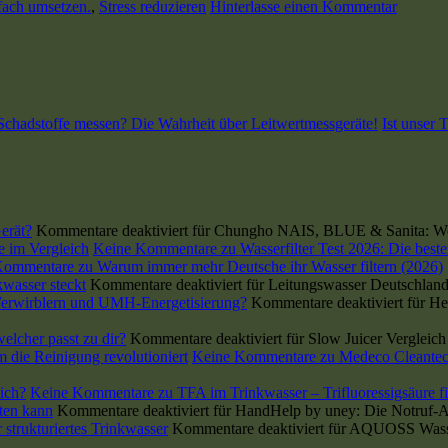
fach umsetzen.
,
Stress reduzieren
Hinterlasse einen Kommentar
chadstoffe messen? Die Wahrheit über Leitwertmessgeräte!
Ist unser
erät?
Kommentare deaktiviert
für Chungho NAIS, BLUE & Sanita: Wel
se im Vergleich
Keine Kommentare
zu Wasserfilter Test 2026: Die beste
Kommentare
zu Warum immer mehr Deutsche ihr Wasser filtern (2026)
wasser steckt
Kommentare deaktiviert
für Leitungswasser Deutschland
 Verwirblern und UMH-Energetisierung?
Kommentare deaktiviert
für He
lcher passt zu dir?
Kommentare deaktiviert
für Slow Juicer Vergleic
die Reinigung revolutioniert
Keine Kommentare
zu Medeco Cleantec
lich?
Keine Kommentare
zu TFA im Trinkwasser – Trifluoressigsäure fil
ten kann
Kommentare deaktiviert
für HandHelp by uney: Die Notruf-Ap
strukturiertes Trinkwasser
Kommentare deaktiviert
für AQUOSS Wasserf