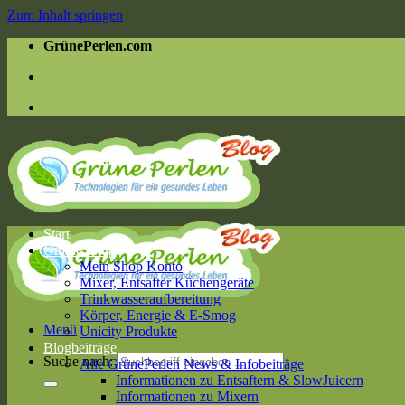
Zum Inhalt springen
GrünePerlen.com
Start
Online Shop
Mein Shop Konto
Mixer, Entsafter Küchengeräte
Trinkwasseraufbereitung
Körper, Energie & E-Smog
Menü
Unicity Produkte
Blogbeiträge
Suche nach:
Alle GrünePerlen News & Infobeiträge
Informationen zu Entsaftern & SlowJuicern
Informationen zu Mixern