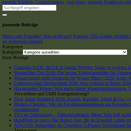
mentale Klarheit
,
Cortisol senken
,
vital leben
,
gesunde Ernährung ein
passende Beiträge
Mixer oder Entsafter? Was ist Besser?
Können TDS-Geräte wirklich S
sie verbessern können
Kategorien
Kategorien
letzte Beiträge
Chungho NAIS, BLUE & Sanita: Welcher Name ist welches G
Wasserfilter Test 2026: Die besten Trinkwasserfilter für Zuhau
Warum immer mehr Deutsche ihr Wasser filtern (2026)
Keine 
Leitungswasser Deutschland 2026: Was wirklich in Ihrem Trink
Hexagonales Wasser: Was steckt hinter Wasserstrukturierung,
Verwirblern und UMH-Energetisierung?
Slow Juicer Vergleich 2026: Hurom, Kuvings, Angel & Co. – we
Medeco Cleantec: Wie ein Familienunternehmen aus Rosenheim 
revolutioniert
TFA im Trinkwasser – Trifluoressigsäure filtern: Was hilft wirk
HandHelp by uney: Die Notruf-App, die im Ernstfall Leben ret
AQUOSS Wasserfilter im Überblick: 5-Phasen-Technologie für 
Trinkwasser