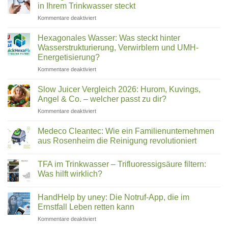
Trinkwasserfilter
Warum
in Ihrem Trinkwasser steckt
für
immer
Zuhause
mehr
für
Kommentare deaktiviert
im
Deutsche
Leitungswasser
Vergleich
ihr
Deutschland
Wasser
Hexagonales Wasser: Was steckt hinter
filtern
2026:
Wasserstrukturierung, Verwirblern und UMH-
(2026)
Was
Energetisierung?
wirklich
für
Kommentare deaktiviert
in
Hexagonales
Ihrem
Wasser:
Trinkwasser
Slow Juicer Vergleich 2026: Hurom, Kuvings,
Was
steckt
Angel & Co. – welcher passt zu dir?
steckt
für
Kommentare deaktiviert
hinter
Slow
Wasserstrukturierung,
Juicer
Verwirblern
Medeco Cleantec: Wie ein Familienunternehmen
Vergleich
und
aus Rosenheim die Reinigung revolutioniert
2026:
UMH-
Keine
Hurom,
Energetisierung?
Kommentare
Kuvings,
TFA im Trinkwasser – Trifluoressigsäure filtern:
zu
Medeco
Angel
Was hilft wirklich?
Cleantec:
&
Wie
Keine
Co.
ein
Kommentare
HandHelp by uney: Die Notruf-App, die im
Familienunternehmen
zu
–
aus
TFA
Ernstfall Leben retten kann
welcher
Rosenheim
im
passt
die
Trinkwasser
für
Kommentare deaktiviert
zu
Reinigung
–
HandHelp