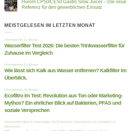
Hurom CP50/CE50 Gastro Slow Juicer – Die neue
zu
Überblick.
Quietschendes
Referenz für den gewerblichen Einsatz
Geräusch
beim
Keine
Slow
Kommentare
Juicer,
zu
Entsafter
Hurom
MEISTGELESEN IM LETZTEN MONAT
oder
CP50/CE50
der
Gastro
Saftpresse?
Slow
–
Juicer
das
–
steckt
Die
dahinter
neue
Referenz
für
den
gewerblichen
Einsatz