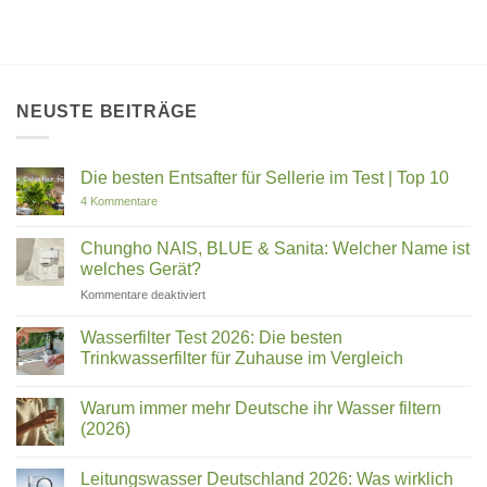
NEUSTE BEITRÄGE
Die besten Entsafter für Sellerie im Test | Top 10
zu
4 Kommentare
Die
besten
Entsafter
Chungho NAIS, BLUE & Sanita: Welcher Name ist
für
welches Gerät?
Sellerie
im
für
Kommentare deaktiviert
Test
Chungho
|
Top
NAIS,
Wasserfilter Test 2026: Die besten
10
BLUE
Trinkwasserfilter für Zuhause im Vergleich
&
Keine
Sanita:
Kommentare
Welcher
Warum immer mehr Deutsche ihr Wasser filtern
zu
Wasserfilter
Name
(2026)
Test
ist
2026:
Keine
welches
Die
Kommentare
Leitungswasser Deutschland 2026: Was wirklich
besten
zu
Gerät?