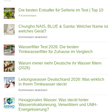
Die besten Entsafter für Sellerie im Test | Top 10
zu
4 Kommentare
Die
besten
Entsafter
Chungho NAIS, BLUE & Sanita: Welcher Name ist
für
welches Gerät?
Sellerie
im
für
Kommentare deaktiviert
Test
Chungho
|
Top
NAIS,
Wasserfilter Test 2026: Die besten
10
BLUE
Trinkwasserfilter für Zuhause im Vergleich
&
Keine
Sanita:
Kommentare
Welcher
Warum immer mehr Deutsche ihr Wasser filtern
zu
Wasserfilter
Name
(2026)
Test
ist
2026:
Keine
welches
Die
Kommentare
Leitungswasser Deutschland 2026: Was wirklich
besten
zu
Gerät?
Trinkwasserfilter
Warum
in Ihrem Trinkwasser steckt
für
immer
Zuhause
mehr
für
Kommentare deaktiviert
im
Deutsche
Leitungswasser
Vergleich
ihr
Deutschland
Wasser
Hexagonales Wasser: Was steckt hinter
filtern
2026:
Wasserstrukturierung, Verwirblern und UMH-
(2026)
Was
Energetisierung?
wirklich