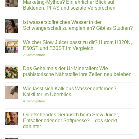
Marketing-Mythos? Ein ehrlicher Blick auf
dich
3
Bakterien, PFAS und soziale Versprechen
gegen
ist
den
nicht
Keine
Bestseller
gleich
Kommentare
entscheiden
Omega-
Ist wasserstoffreiches Wasser in der
zu
solltest
3:
Ecofiltro
Schwangerschaft zu empfehlen? Gibt es Studien?
Warum
im
Krillöl
Test:
Keine
Fischöl
Revolution
Kommentare
überlegen
Welcher Slow Juicer passt zu dir? Hurom H320N,
aus
zu
ist
Ton
Ist
E50ST und E30ST im Vergleich
|
oder
wasserstoffreiches
ROOT
Marketing-
Wasser
zu
2 Kommentare
KO3
Mythos?
in
Welcher
Ein
der
Slow
ehrlicher
Schwangerschaft
Juicer
Das Geheimnis der Ur-Mineralien: Wie
Blick
zu
passt
prähistorische Nährstoffe Ihre Zellen neu beleben
auf
empfehlen?
zu
Bakterien,
Gibt
dir?
Keine
PFAS
es
Hurom
Kommentare
und
Studien?
H320N,
Wie lässt sich Kalk aus Wasser entfernen?
zu
soziale
E50ST
Das
Kalkfilter im Überblick.
Versprechen
und
Geheimnis
E30ST
der
zu
4 Kommentare
im
Ur-
Wie
Vergleich
Mineralien:
lässt
Wie
sich
Quietschendes Geräusch beim Slow Juicer,
prähistorische
Kalk
Entsafter oder der Saftpresse? – das steckt
Nährstoffe
aus
Ihre
Wasser
dahinter
Zellen
entfernen?
neu
Keine
Kalkfilter
beleben
Kommentare
im