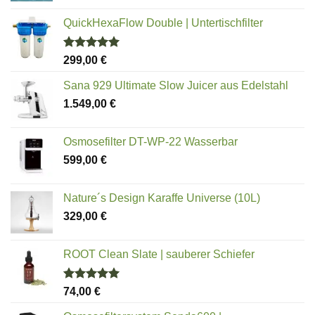
QuickHexaFlow Double | Untertischfilter
Bewertet
299,00
€
mit
5.00
von 5
Sana 929 Ultimate Slow Juicer aus Edelstahl
1.549,00
€
Osmosefilter DT-WP-22 Wasserbar
599,00
€
Nature´s Design Karaffe Universe (10L)
329,00
€
ROOT Clean Slate | sauberer Schiefer
Bewertet
74,00
€
mit
5.00
von 5