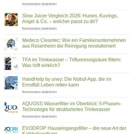
für
Kommentare deaktiviert
in
Hexagonales
Ihrem
Wasser:
Trinkwasser
Slow Juicer Vergleich 2026: Hurom, Kuvings,
Was
steckt
Angel & Co. – welcher passt zu dir?
steckt
für
Kommentare deaktiviert
hinter
Slow
Wasserstrukturierung,
Juicer
Verwirblern
Medeco Cleantec: Wie ein Familienunternehmen
Vergleich
und
aus Rosenheim die Reinigung revolutioniert
2026:
UMH-
Keine
Hurom,
Energetisierung?
Kommentare
Kuvings,
TFA im Trinkwasser – Trifluoressigsäure filtern:
zu
Medeco
Angel
Was hilft wirklich?
Cleantec:
&
Wie
Keine
Co.
ein
Kommentare
HandHelp by uney: Die Notruf-App, die im
Familienunternehmen
zu
–
aus
TFA
Ernstfall Leben retten kann
welcher
Rosenheim
im
passt
die
Trinkwasser
für
Kommentare deaktiviert
zu
Reinigung
–
HandHelp
revolutioniert
Trifluoressigsäure
dir?
by
filtern:
AQUOSS Wasserfilter im Überblick: 5-Phasen-
Was
uney:
Technologie für strukturiertes Trinkwasser
hilft
Die
wirklich?
für
Kommentare deaktiviert
Notruf-
AQUOSS
App,
Wasserfilter
die
EVODROP Hauseingangsfilter – die neue Art der
im
im
Kalkbehandlung