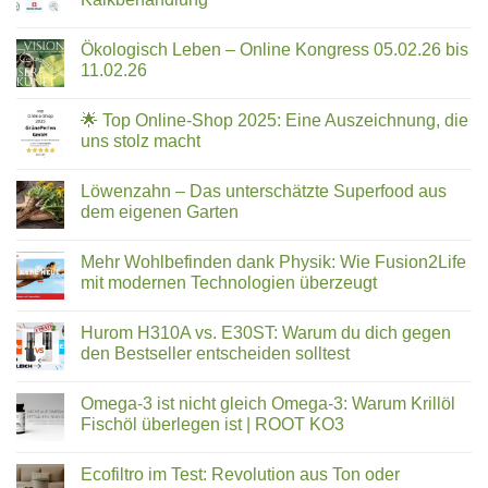
Überblick:
Ernstfall
Keine
5-
Leben
Kommentare
Phasen-
Ökologisch Leben – Online Kongress 05.02.26 bis
zu
retten
EVODROP
Technologie
11.02.26
kann
Hauseingangsfilter
für
–
Keine
strukturiertes
die
Kommentare
🌟 Top Online-Shop 2025: Eine Auszeichnung, die
neue
zu
Trinkwasser
Art
Ökologisch
uns stolz macht
der
Leben
Kalkbehandlung
–
Keine
Online
Kommentare
Löwenzahn – Das unterschätzte Superfood aus
Kongress
zu
05.02.26
🌟
dem eigenen Garten
bis
Top
11.02.26
Online-
Keine
Shop
Kommentare
Mehr Wohlbefinden dank Physik: Wie Fusion2Life
2025:
zu
Eine
Löwenzahn
mit modernen Technologien überzeugt
Auszeichnung,
–
die
Das
Keine
uns
unterschätzte
Kommentare
Hurom H310A vs. E30ST: Warum du dich gegen
stolz
Superfood
zu
macht
aus
Mehr
den Bestseller entscheiden solltest
dem
Wohlbefinden
eigenen
dank
Keine
Garten
Physik:
Kommentare
Omega-3 ist nicht gleich Omega-3: Warum Krillöl
Wie
zu
Fusion2Life
Hurom
Fischöl überlegen ist | ROOT KO3
mit
H310A
modernen
vs.
Keine
Technologien
E30ST:
Kommentare
Ecofiltro im Test: Revolution aus Ton oder
überzeugt
Warum
zu
du
Omega-